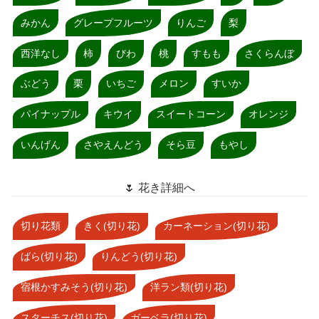
みかん
グレープフルーツ
りんご
梨
西洋なし
柿
びわ
桃
すもも
さくらんぼ
ぶどう
栗
いちご
メロン
すいか
パイナップル
キウイ
スイートコーン
オレンジ
いんげん
さやえんどう
そら豆
もやし
🌷 花き詳細へ
切り花類
きく(切り花)
カーネーション(切り花)
ばら(切り花)
りんどう(切り花)
宿根かすみそう(切り花)
洋ラン類(切り花)
スターチス(切り花)
ガーベラ(切り花)