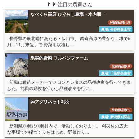
👨👩 注目の農家さん
なべくら高原 ひぐらし農場・木内順一
登録商品数:15
農場: 長野県飯山市
長野県の最北端にあたる・飯山市、 鍋倉高原の豊かな土壌で5
月～11月末位まで 野菜を収穫し...
果実的野菜 フルベジファーム
登録商品数:6
農場: 千葉県長生村
前職は種苗メーカーでメロンとレタスの品種改良を行ってきま
した。前職の経験を活かし品種改良を行い...
㈱アグリネット刈羽
登録商品数:1
農場: 新潟県刈羽村
新潟県刈羽郡刈羽村内で、活動しております。 刈羽村の広大
な平場での稲づくりをはじめ、野菜作り...