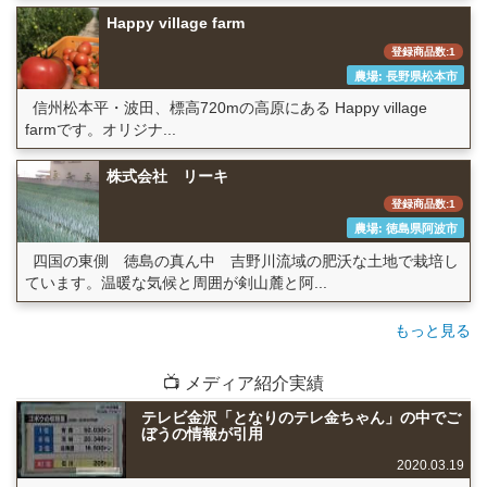
Happy village farm
登録商品数:1
農場: 長野県松本市
信州松本平・波田、標高720mの高原にある Happy village
farmです。オリジナ...
株式会社 リーキ
登録商品数:1
農場: 徳島県阿波市
四国の東側 徳島の真ん中 吉野川流域の肥沃な土地で栽培し
ています。温暖な気候と周囲が剣山麓と阿...
もっと見る
📺 メディア紹介実績
テレビ金沢「となりのテレ金ちゃん」の中でご
ぼうの情報が引用
2020.03.19