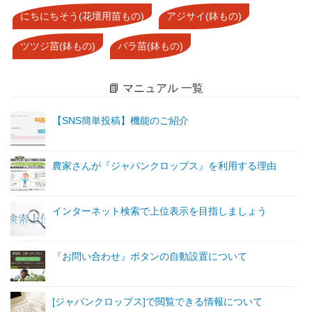
にちにちそう(花壇用苗もの)
アジサイ(鉢もの)
ツツジ苗(鉢もの)
バラ苗(鉢もの)
📗 マニュアル 一覧
【SNS簡単投稿】機能のご紹介
農家さんが『ジャパンクロップス』を利用する理由
インターネット検索で上位表示を目指しましょう
『お問い合わせ』ボタンの自動設置について
[ジャパンクロップス]で閲覧できる情報について