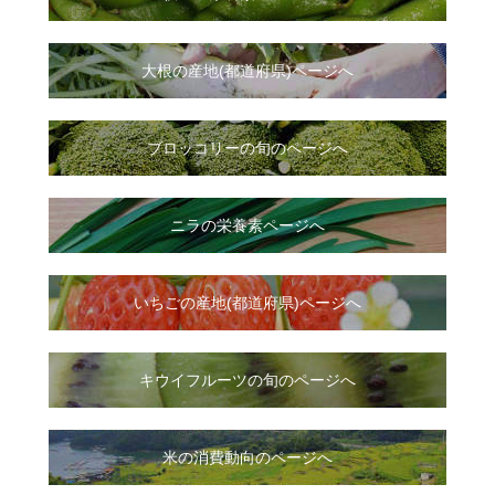
大根
の
産地(都道府県)ページへ
ブロッコリーの旬のページへ
ニラ
の
栄養素ページへ
いちご
の
産地(都道府県)ページへ
キウイフルーツの旬のページへ
米の消費動向のページへ