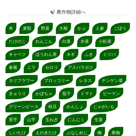
🍃 農作物詳細へ
米
麦類
野菜
大根
かぶ
人参
ごぼう
たけのこ
れんこん
白菜
水菜
小松菜
キャベツ
ほうれん草
ネギ
ふき
ミツバ
春菊
ニラ
セロリ
アスパラガス
カリフラワー
ブロッコリー
レタス
チンゲン菜
きゅうり
かぼちゃ
茄子
トマト
ピーマン
グリーンピース
枝豆
かんしょ
じゃがいも
里芋
山芋
玉ねぎ
にんにく
生姜
しいたけ
えのきたけ
ぶなしめじ
梅
果物