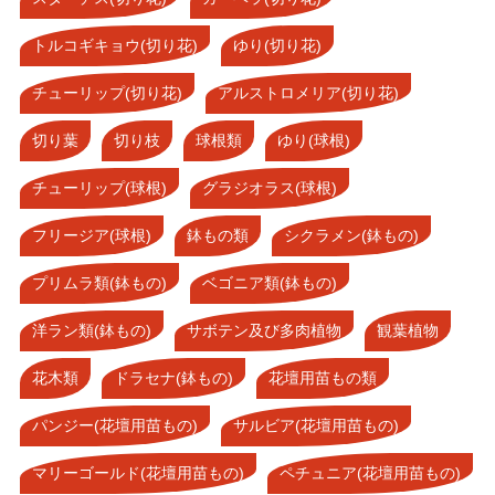
トルコギキョウ(切り花)
ゆり(切り花)
チューリップ(切り花)
アルストロメリア(切り花)
切り葉
切り枝
球根類
ゆり(球根)
チューリップ(球根)
グラジオラス(球根)
フリージア(球根)
鉢もの類
シクラメン(鉢もの)
プリムラ類(鉢もの)
ベゴニア類(鉢もの)
洋ラン類(鉢もの)
サボテン及び多肉植物
観葉植物
花木類
ドラセナ(鉢もの)
花壇用苗もの類
パンジー(花壇用苗もの)
サルビア(花壇用苗もの)
マリーゴールド(花壇用苗もの)
ペチュニア(花壇用苗もの)