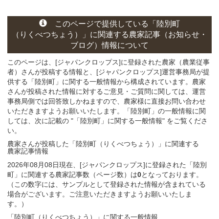
このページ
で
提供している
「陸別町
（りくべつちょう）」
に関連する
農家記事（お知らせ・
ブログ）
情報について
このページは、[ジャパンクロップス]に登録された農家（農業従事
者）さんが投稿する情報と、[ジャパンクロップス]運営事務局が提
供する「陸別町」に関する一般情報から構成されています。農家
さんが投稿された情報に対するご意見・ご質問に関しては、運営
事務局側では回答致しかねますので、農家様に直接お問い合わせ
いただきますようお願いいたします。「陸別町」の一般情報に関
しては、次に記載の "「陸別町」に関する一般情報" をご覧くださ
い。
農家さんが投稿した「陸別町（りくべつちょう）」
に関連する
農家記事
情報
2026年08月08日現在、[ジャパンクロップス]に登録された「陸別
町」に関連する農家記事数（ページ数）は
0
となっております。
（この数字には、サンプルとして登録された情報が含まれている
場合がございます。ご注意いただきますようお願いいたしま
す。）
「陸別町（りくべつちょう）」
に関する
一般
情報