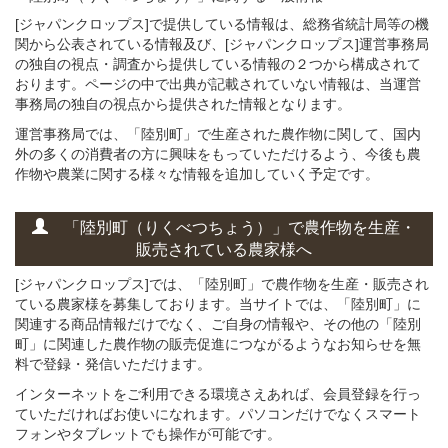
[ジャパンクロップス]で提供している情報は、総務省統計局等の機
関から公表されている情報及び、[ジャパンクロップス]運営事務局
の独自の視点・調査から提供している情報の２つから構成されて
おります。ページの中で出典が記載されていない情報は、当運営
事務局の独自の視点から提供された情報となります。
運営事務局では、「陸別町」で生産された農作物に関して、国内
外の多くの消費者の方に興味をもっていただけるよう、今後も農
作物や農業に関する様々な情報を追加していく予定です。
「陸別町（りくべつちょう）」
で
農作物を
生産・
販売されている
農家様へ
[ジャパンクロップス]では、「陸別町」で農作物を生産・販売され
ている農家様を募集しております。当サイトでは、「陸別町」に
関連する商品情報だけでなく、ご自身の情報や、その他の「陸別
町」に関連した農作物の販売促進につながるようなお知らせを無
料で登録・発信いただけます。
インターネットをご利用できる環境さえあれば、会員登録を行っ
ていただければお使いになれます。パソコンだけでなくスマート
フォンやタブレットでも操作が可能です。