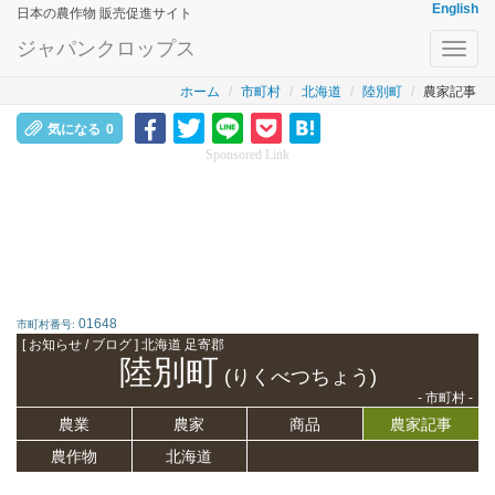
English
日本の農作物 販売促進サイト
ジャパンクロップス
Toggl
navig
ホーム
市町村
北海道
陸別町
農家記事
気になる
0
Sponsored Link
01648
市町村番号:
[ お知らせ / ブログ ] 北海道 足寄郡
陸別町
(りくべつちょう)
- 市町村 -
農業
農家
商品
農家記事
農作物
北海道