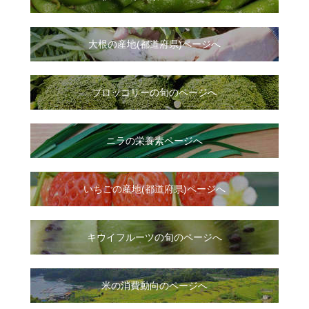
大根
の
産地(都道府県)ページへ
ブロッコリーの旬のページへ
ニラ
の
栄養素ページへ
いちご
の
産地(都道府県)ページへ
キウイフルーツの旬のページへ
米の消費動向のページへ