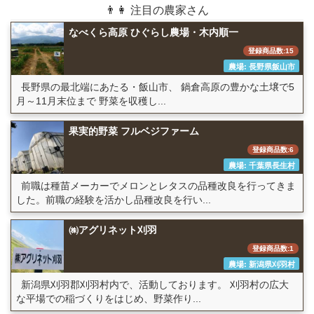
👨👩 注目の農家さん
なべくら高原 ひぐらし農場・木内順一
登録商品数:15
農場: 長野県飯山市
長野県の最北端にあたる・飯山市、 鍋倉高原の豊かな土壌で5
月～11月末位まで 野菜を収穫し...
果実的野菜 フルベジファーム
登録商品数:6
農場: 千葉県長生村
前職は種苗メーカーでメロンとレタスの品種改良を行ってきま
した。前職の経験を活かし品種改良を行い...
㈱アグリネット刈羽
登録商品数:1
農場: 新潟県刈羽村
新潟県刈羽郡刈羽村内で、活動しております。 刈羽村の広大
な平場での稲づくりをはじめ、野菜作り...