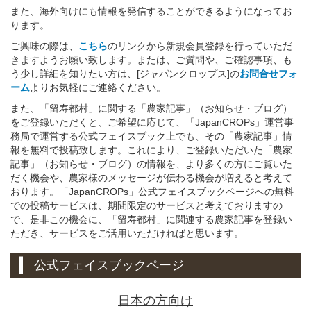
また、海外向けにも情報を発信することができるようになってお
ります。
ご興味の際は、
こちら
のリンクから新規会員登録を行っていただ
きますようお願い致します。または、ご質問や、ご確認事項、も
う少し詳細を知りたい方は、[ジャパンクロップス]の
お問合せフォ
ーム
よりお気軽にご連絡ください。
また、「留寿都村」に関する「農家記事」（お知らせ・ブログ）
をご登録いただくと、ご希望に応じて、「JapanCROPs」運営事
務局で運営する公式フェイスブック上でも、その「農家記事」情
報を無料で投稿致します。これにより、ご登録いただいた「農家
記事」（お知らせ・ブログ）の情報を、より多くの方にご覧いた
だく機会や、農家様のメッセージが伝わる機会が増えると考えて
おります。「JapanCROPs」公式フェイスブックページへの無料
での投稿サービスは、期間限定のサービスと考えておりますの
で、是非この機会に、「留寿都村」に関連する農家記事を登録い
ただき、サービスをご活用いただければと思います。
公式フェイスブックページ
日本の方向け