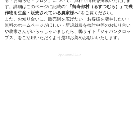
る「お知らせ・ブログ」について、無料で情報を掲載いただけま
す。詳細はこのページに記載の
"「留寿都村（るすつむら）」
で
農
作物を
生産・販売されている
農家様へ"
をご覧ください。
また、お知り合いに、販売網を広げたい・お客様を増やしたい・
無料のホームページがほしい・新規就農を検討中等のお知り合い
や農家さんがいらっしゃいましたら、弊サイト「ジャパンクロッ
プス」をご活用いただくよう是非お薦めお願いいたします。
Sponsored Link