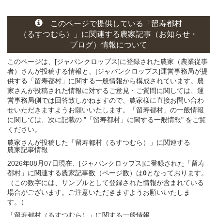
このページ
で
提供している
「留寿都村
（るすつむら）」
に関連する
農家記事（お知らせ・
ブログ）
情報について
このページは、[ジャパンクロップス]に登録された農家（農業従事
者）さんが投稿する情報と、[ジャパンクロップス]運営事務局が提
供する「留寿都村」に関する一般情報から構成されています。農
家さんが投稿された情報に対するご意見・ご質問に関しては、運
営事務局側では回答致しかねますので、農家様に直接お問い合わ
せいただきますようお願いいたします。「留寿都村」の一般情報
に関しては、次に記載の "「留寿都村」に関する一般情報" をご覧
ください。
農家さんが投稿した「留寿都村（るすつむら）」
に関連する
農家記事
情報
2026年08月07日現在、[ジャパンクロップス]に登録された「留寿
都村」に関連する農家記事数（ページ数）は
0
となっております。
（この数字には、サンプルとして登録された情報が含まれている
場合がございます。ご注意いただきますようお願いいたしま
す。）
「留寿都村（るすつむら）」
に関する
一般
情報