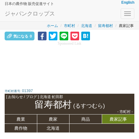
English
日本の農作物 販売促進サイト
ジャパンクロップス
Toggl
navig
ホーム
市町村
北海道
留寿都村
農家記事
気になる
0
Sponsored Link
01397
市町村番号:
[ お知らせ / ブログ ] 北海道 虻田郡
留寿都村
(るすつむら)
- 市町村 -
農業
農家
商品
農家記事
農作物
北海道