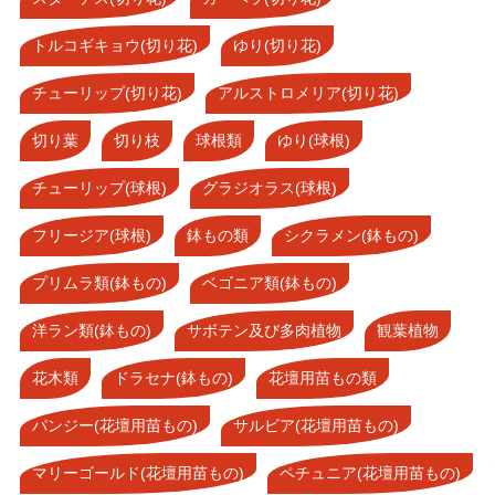
トルコギキョウ(切り花)
ゆり(切り花)
チューリップ(切り花)
アルストロメリア(切り花)
切り葉
切り枝
球根類
ゆり(球根)
チューリップ(球根)
グラジオラス(球根)
フリージア(球根)
鉢もの類
シクラメン(鉢もの)
プリムラ類(鉢もの)
ベゴニア類(鉢もの)
洋ラン類(鉢もの)
サボテン及び多肉植物
観葉植物
花木類
ドラセナ(鉢もの)
花壇用苗もの類
パンジー(花壇用苗もの)
サルビア(花壇用苗もの)
マリーゴールド(花壇用苗もの)
ペチュニア(花壇用苗もの)