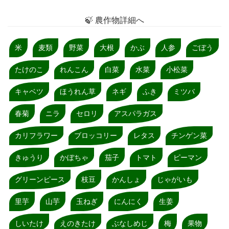
🍃 農作物詳細へ
米
麦類
野菜
大根
かぶ
人参
ごぼう
たけのこ
れんこん
白菜
水菜
小松菜
キャベツ
ほうれん草
ネギ
ふき
ミツバ
春菊
ニラ
セロリ
アスパラガス
カリフラワー
ブロッコリー
レタス
チンゲン菜
きゅうり
かぼちゃ
茄子
トマト
ピーマン
グリーンピース
枝豆
かんしょ
じゃがいも
里芋
山芋
玉ねぎ
にんにく
生姜
しいたけ
えのきたけ
ぶなしめじ
梅
果物