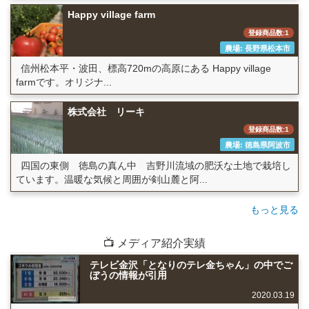
Happy village farm
登録商品数:1
農場: 長野県松本市
信州松本平・波田、標高720mの高原にある Happy village
farmです。オリジナ...
株式会社 リーキ
登録商品数:1
農場: 徳島県阿波市
四国の東側 徳島の真ん中 吉野川流域の肥沃な土地で栽培し
ています。温暖な気候と周囲が剣山麓と阿...
もっと見る
📺 メディア紹介実績
テレビ金沢「となりのテレ金ちゃん」の中でご
ぼうの情報が引用
2020.03.19