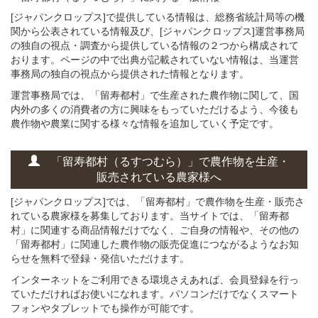
[ジャパンクロップス]で提供している情報は、総務省統計局等の機
関から公表されている情報及び、[ジャパンクロップス]運営事務局
の独自の視点・調査から提供している情報の２つから構成されて
おります。ページの中で出典が記載されていない情報は、当運営
事務局の独自の視点から提供された情報となります。
運営事務局では、「留寿都村」で生産された農作物に関して、国
内外の多くの消費者の方に興味をもっていただけるよう、今後も
農作物や農業に関する様々な情報を追加していく予定です。
「留寿都村（るすつむら）」
で
農作物を
生産・
販売されている
農家様へ
[ジャパンクロップス]では、「留寿都村」で農作物を生産・販売さ
れている農家様を募集しております。当サイトでは、「留寿都
村」に関連する商品情報だけでなく、ご自身の情報や、その他の
「留寿都村」に関連した農作物の販売促進につながるようなお知
らせを無料で登録・発信いただけます。
インターネットをご利用できる環境さえあれば、会員登録を行っ
ていただければお使いになれます。パソコンだけでなくスマート
フォンやタブレットでも操作が可能です。