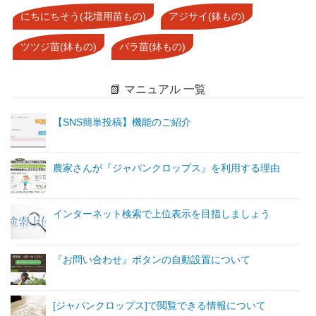
にちにちそう(花壇用苗もの)
アジサイ(鉢もの)
ツツジ苗(鉢もの)
バラ苗(鉢もの)
📗 マニュアル 一覧
【SNS簡単投稿】機能のご紹介
農家さんが『ジャパンクロップス』を利用する理由
インターネット検索で上位表示を目指しましょう
『お問い合わせ』ボタンの自動設置について
[ジャパンクロップス]で閲覧できる情報について