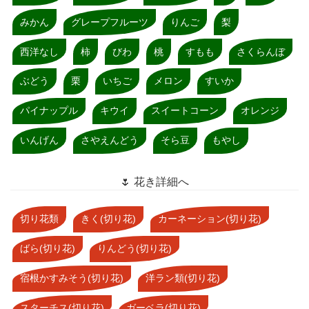
みかん
グレープフルーツ
りんご
梨
西洋なし
柿
びわ
桃
すもも
さくらんぼ
ぶどう
栗
いちご
メロン
すいか
パイナップル
キウイ
スイートコーン
オレンジ
いんげん
さやえんどう
そら豆
もやし
🌷 花き詳細へ
切り花類
きく(切り花)
カーネーション(切り花)
ばら(切り花)
りんどう(切り花)
宿根かすみそう(切り花)
洋ラン類(切り花)
スターチス(切り花)
ガーベラ(切り花)