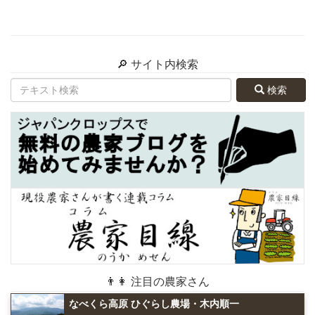
🔎 サイト内検索
検索
👨👩 注目の農家さん
なべくら高原 ひぐらし農場・木内順一