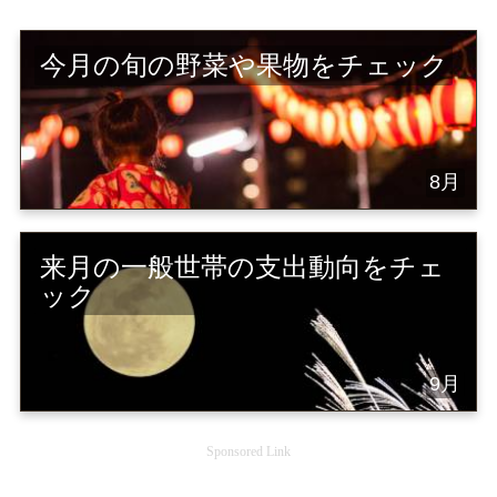
今月の旬の野菜や果物をチェック
8月
来月の一般世帯の支出動向をチェ
ック
9月
Sponsored Link