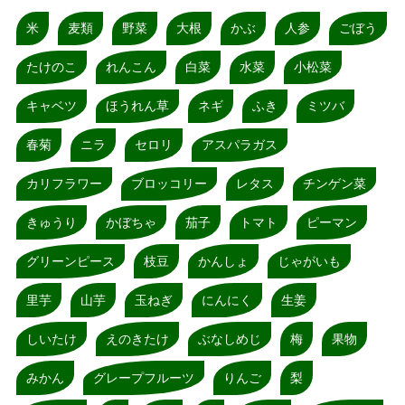
米
麦類
野菜
大根
かぶ
人参
ごぼう
たけのこ
れんこん
白菜
水菜
小松菜
キャベツ
ほうれん草
ネギ
ふき
ミツバ
春菊
ニラ
セロリ
アスパラガス
カリフラワー
ブロッコリー
レタス
チンゲン菜
きゅうり
かぼちゃ
茄子
トマト
ピーマン
グリーンピース
枝豆
かんしょ
じゃがいも
里芋
山芋
玉ねぎ
にんにく
生姜
しいたけ
えのきたけ
ぶなしめじ
梅
果物
みかん
グレープフルーツ
りんご
梨