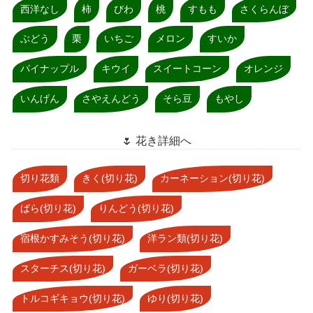
西洋なし
柿
びわ
桃
すもも
さくらんぼ
ぶどう
栗
いちご
メロン
すいか
パイナップル
キウイ
スイートコーン
オレンジ
いんげん
さやえんどう
そら豆
もやし
🌷 花き詳細へ
切り花類
きく(切り花)
カーネーション(切り花)
ばら(切り花)
りんどう(切り花)
宿根かすみそう(切り花)
洋ラン類(切り花)
スターチス(切り花)
ガーベラ(切り花)
トルコギキョウ(切り花)
ゆり(切り花)