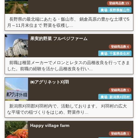
登録商品数:15
農場: 長野県飯山市
長野県の最北端にあたる・飯山市、 鍋倉高原の豊かな土壌で5
月～11月末位まで 野菜を収穫し...
果実的野菜 フルベジファーム
登録商品数:6
農場: 千葉県長生村
前職は種苗メーカーでメロンとレタスの品種改良を行ってきま
した。前職の経験を活かし品種改良を行い...
㈱アグリネット刈羽
登録商品数:1
農場: 新潟県刈羽村
新潟県刈羽郡刈羽村内で、活動しております。 刈羽村の広大
な平場での稲づくりをはじめ、野菜作り...
Happy village farm
登録商品数:1