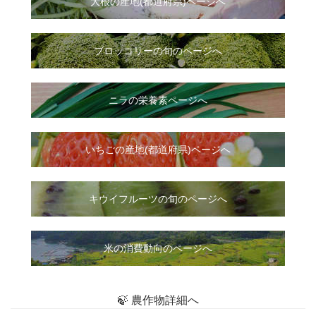
大根
の
産地(都道府県)ページへ
ブロッコリーの旬のページへ
ニラ
の
栄養素ページへ
いちご
の
産地(都道府県)ページへ
キウイフルーツの旬のページへ
米の消費動向のページへ
🍃 農作物詳細へ