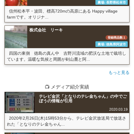
農場: 長野県松本市
信州松本平・波田、標高720mの高原にある Happy village
farmです。オリジナ...
株式会社 リーキ
登録商品数:1
農場: 徳島県阿波市
四国の東側 徳島の真ん中 吉野川流域の肥沃な土地で栽培し
ています。温暖な気候と周囲が剣山麓と阿...
もっと見る
📺 メディア紹介実績
テレビ金沢「となりのテレ金ちゃん」の中でご
ぼうの情報が引用
2020.03.19
2020年2月26日(木)15時53分から、テレビ金沢放送局で放送さ
れた「となりのテレ金ちゃん...