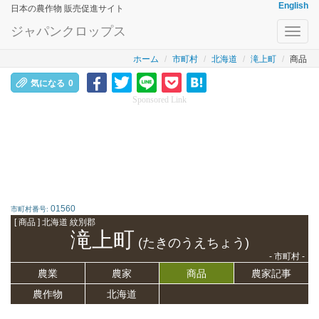
English
日本の農作物 販売促進サイト
ジャパンクロップス
Toggl
navig
ホーム
市町村
北海道
滝上町
商品
気になる
0
Sponsored Link
01560
市町村番号:
[ 商品 ] 北海道 紋別郡
滝上町
(たきのうえちょう)
- 市町村 -
農業
農家
商品
農家記事
農作物
北海道