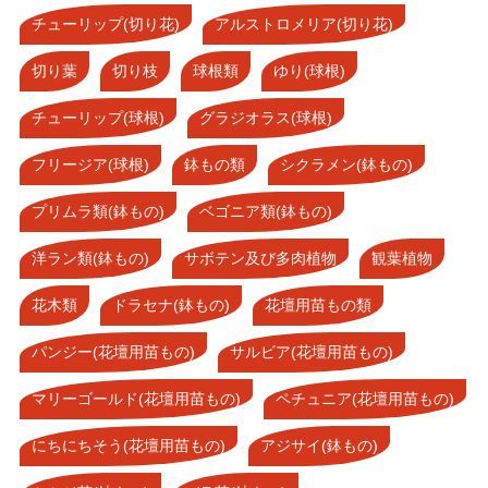
チューリップ(切り花)
アルストロメリア(切り花)
切り葉
切り枝
球根類
ゆり(球根)
チューリップ(球根)
グラジオラス(球根)
フリージア(球根)
鉢もの類
シクラメン(鉢もの)
プリムラ類(鉢もの)
ベゴニア類(鉢もの)
洋ラン類(鉢もの)
サボテン及び多肉植物
観葉植物
花木類
ドラセナ(鉢もの)
花壇用苗もの類
パンジー(花壇用苗もの)
サルビア(花壇用苗もの)
マリーゴールド(花壇用苗もの)
ペチュニア(花壇用苗もの)
にちにちそう(花壇用苗もの)
アジサイ(鉢もの)