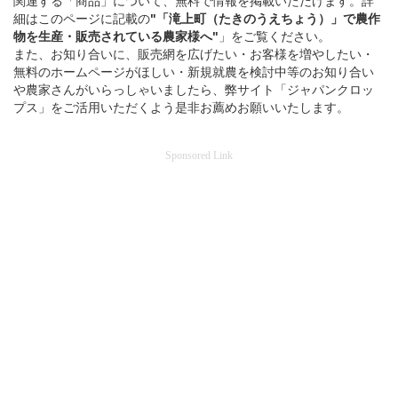
関連する「商品」について、無料で情報を掲載いただけます。詳
細はこのページに記載の
"「滝上町（たきのうえちょう）」
で
農作
物を
生産・販売されている
農家様へ"
」をご覧ください。
また、お知り合いに、販売網を広げたい・お客様を増やしたい・
無料のホームページがほしい・新規就農を検討中等のお知り合い
や農家さんがいらっしゃいましたら、弊サイト「ジャパンクロッ
プス」をご活用いただくよう是非お薦めお願いいたします。
Sponsored Link