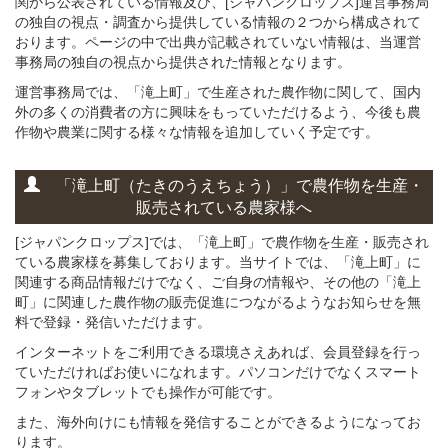
関から公表されている情報及び、[ジャパンクロップス]運営事務局
の独自の視点・調査から提供している情報の２つから構成されて
おります。ページの中で出典が記載されていない情報は、当運営
事務局の独自の視点から提供された情報となります。
運営事務局では、「滝上町」で生産された農作物に関して、国内
外の多くの消費者の方に興味をもっていただけるよう、今後も農
作物や農業に関する様々な情報を追加していく予定です。
「滝上町（たきのうえちょう）」
で
農作物を
生産・
販売されている
農家様へ
[ジャパンクロップス]では、「滝上町」で農作物を生産・販売され
ている農家様を募集しております。当サイトでは、「滝上町」に
関連する商品情報だけでなく、ご自身の情報や、その他の「滝上
町」に関連した農作物の販売促進につながるようなお知らせを無
料で登録・発信いただけます。
インターネットをご利用できる環境さえあれば、会員登録を行っ
ていただければお使いになれます。パソコンだけでなくスマート
フォンやタブレットでも操作が可能です。
また、海外向けにも情報を発信することができるようになってお
ります。