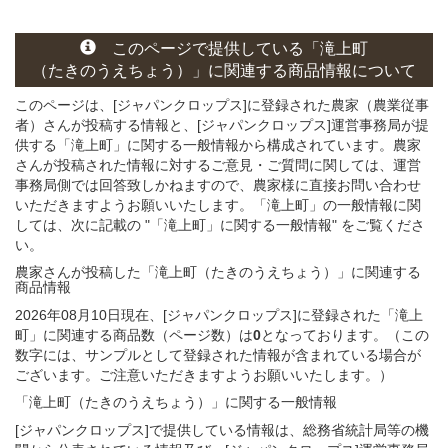
このページ
で
提供している
「滝上町
（たきのうえちょう）」
に関連する
商品
情報について
このページは、[ジャパンクロップス]に登録された農家（農業従事
者）さんが投稿する情報と、[ジャパンクロップス]運営事務局が提
供する「滝上町」に関する一般情報から構成されています。農家
さんが投稿された情報に対するご意見・ご質問に関しては、運営
事務局側では回答致しかねますので、農家様に直接お問い合わせ
いただきますようお願いいたします。「滝上町」の一般情報に関
しては、次に記載の "「滝上町」に関する一般情報" をご覧くださ
い。
農家さんが投稿した「滝上町（たきのうえちょう）」
に関連する
商品
情報
2026年08月10日現在、[ジャパンクロップス]に登録された「滝上
町」に関連する商品数（ページ数）は
0
となっております。（この
数字には、サンプルとして登録された情報が含まれている場合が
ございます。ご注意いただきますようお願いいたします。）
「滝上町（たきのうえちょう）」
に関する
一般
情報
[ジャパンクロップス]で提供している情報は、総務省統計局等の機