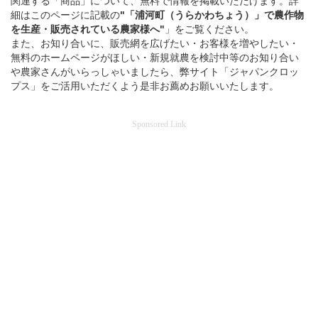
関連する「商品」について、無料で情報を掲載いただけます。詳
細はこのページに記載の
"「浦河町（うらかわちょう）」
で
農作物
を
生産・販売されている
農家様へ"
」をご覧ください。
また、お知り合いに、販売網を広げたい・お客様を増やしたい・
無料のホームページがほしい・新規就農を検討中等のお知り合い
や農家さんがいらっしゃいましたら、弊サイト「ジャパンクロッ
プス」をご活用いただくよう是非お薦めお願いいたします。
Sponsored Link