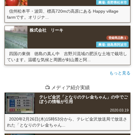
農場: 長野県松本市
信州松本平・波田、標高720mの高原にある Happy village
farmです。オリジナ...
株式会社 リーキ
登録商品数:1
農場: 徳島県阿波市
四国の東側 徳島の真ん中 吉野川流域の肥沃な土地で栽培し
ています。温暖な気候と周囲が剣山麓と阿...
もっと見る
📺 メディア紹介実績
テレビ金沢「となりのテレ金ちゃん」の中でご
ぼうの情報が引用
2020.03.19
2020年2月26日(木)15時53分から、テレビ金沢放送局で放送さ
れた「となりのテレ金ちゃん...