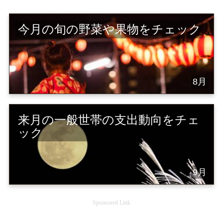
今月の旬の野菜や果物をチェック
8月
来月の一般世帯の支出動向をチェ
ック
9月
Sponsored Link