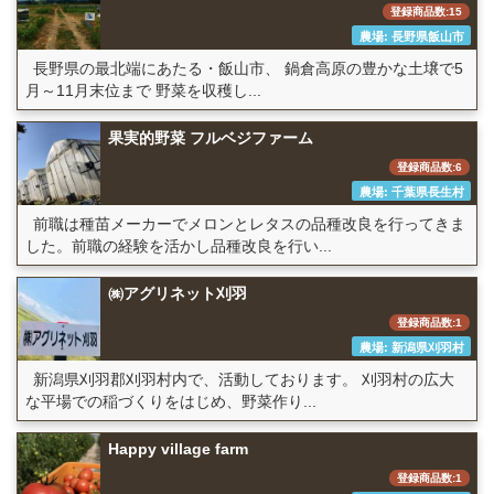
登録商品数:15
農場: 長野県飯山市
長野県の最北端にあたる・飯山市、 鍋倉高原の豊かな土壌で5
月～11月末位まで 野菜を収穫し...
果実的野菜 フルベジファーム
登録商品数:6
農場: 千葉県長生村
前職は種苗メーカーでメロンとレタスの品種改良を行ってきま
した。前職の経験を活かし品種改良を行い...
㈱アグリネット刈羽
登録商品数:1
農場: 新潟県刈羽村
新潟県刈羽郡刈羽村内で、活動しております。 刈羽村の広大
な平場での稲づくりをはじめ、野菜作り...
Happy village farm
登録商品数:1