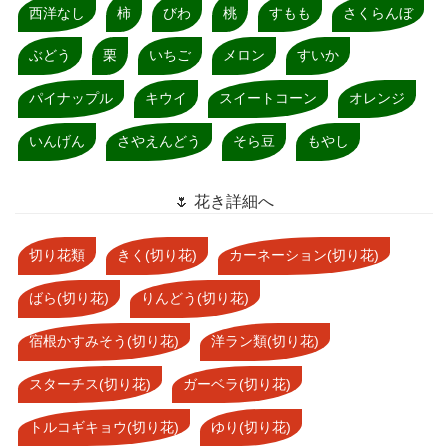
西洋なし
柿
びわ
桃
すもも
さくらんぼ
ぶどう
栗
いちご
メロン
すいか
パイナップル
キウイ
スイートコーン
オレンジ
いんげん
さやえんどう
そら豆
もやし
🌷 花き詳細へ
切り花類
きく(切り花)
カーネーション(切り花)
ばら(切り花)
りんどう(切り花)
宿根かすみそう(切り花)
洋ラン類(切り花)
スターチス(切り花)
ガーベラ(切り花)
トルコギキョウ(切り花)
ゆり(切り花)