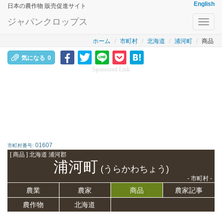
English
日本の農作物 販売促進サイト
ジャパンクロップス
Toggl
navig
ホーム
市町村
北海道
浦河町
商品
気になる
0
Sponsored Link
01607
市町村番号:
[ 商品 ] 北海道 浦河郡
浦河町
(うらかわちょう)
- 市町村 -
農業
農家
商品
農家記事
農作物
北海道