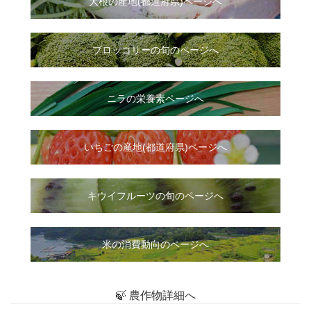
大根
の
産地(都道府県)ページへ
ブロッコリーの旬のページへ
ニラ
の
栄養素ページへ
いちご
の
産地(都道府県)ページへ
キウイフルーツの旬のページへ
米の消費動向のページへ
🍃 農作物詳細へ