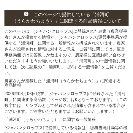
このページ
で
提供している
「浦河町
（うらかわちょう）」
に関連する
商品
情報について
このページは、[ジャパンクロップス]に登録された農家（農業従事
者）さんが投稿する情報と、[ジャパンクロップス]運営事務局が提
供する「浦河町」に関する一般情報から構成されています。農家
さんが投稿された情報に対するご意見・ご質問に関しては、運営
事務局側では回答致しかねますので、農家様に直接お問い合わせ
いただきますようお願いいたします。「浦河町」の一般情報に関
しては、次に記載の "「浦河町」に関する一般情報" をご覧くださ
い。
農家さんが投稿した「浦河町（うらかわちょう）」
に関連する
商品
情報
2026年08月06日現在、[ジャパンクロップス]に登録された「浦河
町」に関連する商品数（ページ数）は
0
となっております。（この
数字には、サンプルとして登録された情報が含まれている場合が
ございます。ご注意いただきますようお願いいたします。）
「浦河町（うらかわちょう）」
に関する
一般
情報
[ジャパンクロップス]で提供している情報は、総務省統計局等の機