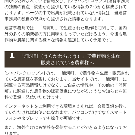
関から公表されている情報及び、[ジャパンクロップス]運営事務局
の独自の視点・調査から提供している情報の２つから構成されて
おります。ページの中で出典が記載されていない情報は、当運営
事務局の独自の視点から提供された情報となります。
運営事務局では、「浦河町」で生産された農作物に関して、国内
外の多くの消費者の方に興味をもっていただけるよう、今後も農
作物や農業に関する様々な情報を追加していく予定です。
「浦河町（うらかわちょう）」
で
農作物を
生産・
販売されている
農家様へ
[ジャパンクロップス]では、「浦河町」で農作物を生産・販売され
ている農家様を募集しております。当サイトでは、「浦河町」に
関連する商品情報だけでなく、ご自身の情報や、その他の「浦河
町」に関連した農作物の販売促進につながるようなお知らせを無
料で登録・発信いただけます。
インターネットをご利用できる環境さえあれば、会員登録を行っ
ていただければお使いになれます。パソコンだけでなくスマート
フォンやタブレットでも操作が可能です。
また、海外向けにも情報を発信することができるようになってお
ります。