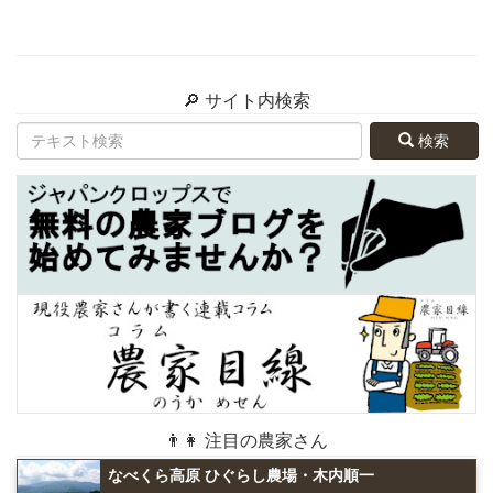
🔎 サイト内検索
検索
👨👩 注目の農家さん
なべくら高原 ひぐらし農場・木内順一