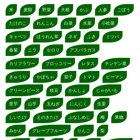
米
麦類
野菜
大根
かぶ
人参
ごぼう
たけのこ
れんこん
白菜
水菜
小松菜
キャベツ
ほうれん草
ネギ
ふき
ミツバ
春菊
ニラ
セロリ
アスパラガス
カリフラワー
ブロッコリー
レタス
チンゲン菜
きゅうり
かぼちゃ
茄子
トマト
ピーマン
グリーンピース
枝豆
かんしょ
じゃがいも
里芋
山芋
玉ねぎ
にんにく
生姜
しいたけ
えのきたけ
ぶなしめじ
梅
果物
みかん
グレープフルーツ
りんご
梨