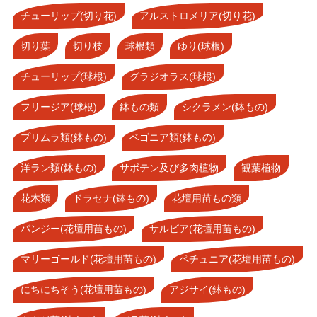
チューリップ(切り花)
アルストロメリア(切り花)
切り葉
切り枝
球根類
ゆり(球根)
チューリップ(球根)
グラジオラス(球根)
フリージア(球根)
鉢もの類
シクラメン(鉢もの)
プリムラ類(鉢もの)
ベゴニア類(鉢もの)
洋ラン類(鉢もの)
サボテン及び多肉植物
観葉植物
花木類
ドラセナ(鉢もの)
花壇用苗もの類
パンジー(花壇用苗もの)
サルビア(花壇用苗もの)
マリーゴールド(花壇用苗もの)
ペチュニア(花壇用苗もの)
にちにちそう(花壇用苗もの)
アジサイ(鉢もの)