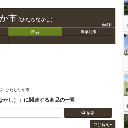
か市
(ひたちなかし)
- 市町村 -
商品
農家記事
プ: ひたちなか市
なかし）」
に関連する
商品
の
一覧
検索
並び替え