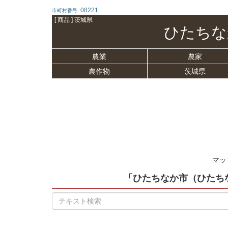
08221
市町村番号:
[ 商品 ] 茨城県
ひたちな
農業
農家
農作物
茨城県
マッ
「ひたちなか市（ひたち