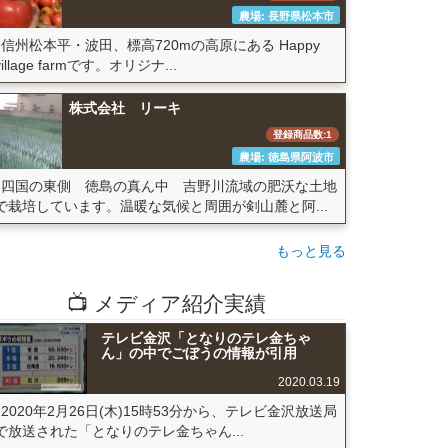
農場: 長野県松本市
信州松本平・波田、標高720mの高原にある Happy
village farmです。オリジナ...
株式会社 リーキ
登録商品数:1
農場: 徳島県阿波市
四国の東側 徳島の真ん中 吉野川流域の肥沃な土地
で栽培しています。温暖な気候と周囲が剣山麓と阿...
もっと見る
📺 メディア紹介実績
テレビ金沢「となりのテレ金ちゃ
ん」の中でごぼうの情報が引用
2020.03.19
2020年2月26日(木)15時53分から、テレビ金沢放送局
で放送された「となりのテレ金ちゃん...