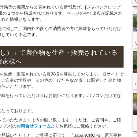
統計局等の機関から公表されている情報及び、[ジャパンクロップ
報の２つから構成されております。ページの中で出典が記載され
された情報となります。
物に関して、国内外の多くの消費者の方に興味をもっていただけ
加していく予定です。
し）」
で
農作物を
生産・販売されている
農家様へ
物を生産・販売されている農家様を募集しております。当サイトで
、ご自身の情報や、その他の「ひたちなか市」に関連した農作物
発信いただけます。
登録を行っていただければお使いになれます。パソコンだけでな
になっております。
っていただきますようお願い致します。または、ご質問や、ご確
ップス]の
お問合せフォーム
よりお気軽にご連絡ください。
録いただくと、ご希望に応じて、「JapanCROPs」運営事務