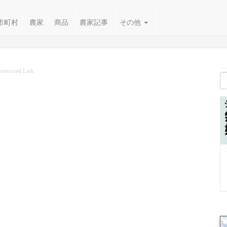
市町村
農家
商品
農家記事
その他
ponsored Link