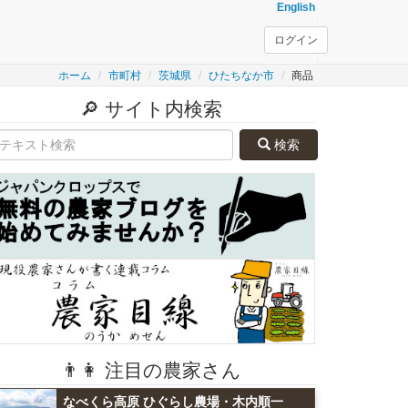
English
ログイン
ホーム
市町村
茨城県
ひたちなか市
商品
🔎 サイト内検索
検索
👨👩 注目の農家さん
なべくら高原 ひぐらし農場・木内順一