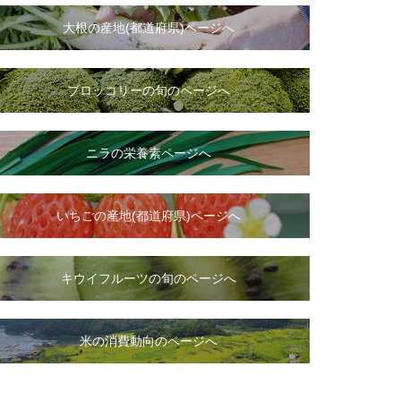
大根
の
産地(都道府県)ページへ
ブロッコリーの旬のページへ
ニラ
の
栄養素ページへ
いちご
の
産地(都道府県)ページへ
キウイフルーツの旬のページへ
米の消費動向のページへ