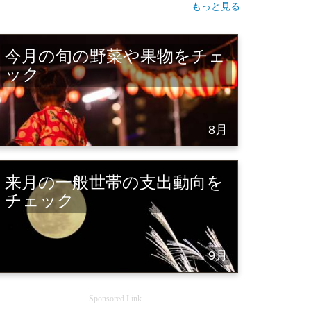
もっと見る
今月の旬の野菜や果物をチェ
ック
8月
来月の一般世帯の支出動向を
チェック
9月
Sponsored Link