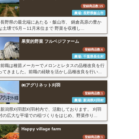
登録商品数:15
農場: 長野県飯山市
長野県の最北端にあたる・飯山市、 鍋倉高原の豊か
な土壌で5月～11月末位まで 野菜を収穫し...
果実的野菜 フルベジファーム
登録商品数:6
農場: 千葉県長生村
前職は種苗メーカーでメロンとレタスの品種改良を行
ってきました。前職の経験を活かし品種改良を行い...
㈱アグリネット刈羽
登録商品数:1
農場: 新潟県刈羽村
新潟県刈羽郡刈羽村内で、活動しております。 刈羽
村の広大な平場での稲づくりをはじめ、野菜作り...
Happy village farm
登録商品数:1