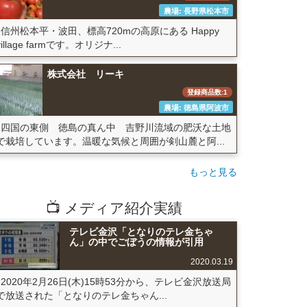
農場: 長野県松本市
信州松本平・波田、標高720mの高原にある Happy
village farmです。オリジナ...
株式会社 リーキ
登録商品数:1
農場: 徳島県阿波市
四国の東側 徳島の真ん中 吉野川流域の肥沃な土地
で栽培しています。温暖な気候と周囲が剣山麓と阿...
もっと見る
📺 メディア紹介実績
テレビ金沢「となりのテレ金ちゃ
ん」の中でごぼうの情報が引用
2020.03.19
2020年2月26日(木)15時53分から、テレビ金沢放送局
で放送された「となりのテレ金ちゃん...