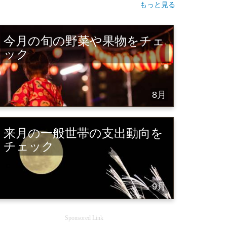
もっと見る
今月の旬の野菜や果物をチェ
ック
8月
来月の一般世帯の支出動向を
チェック
9月
Sponsored Link