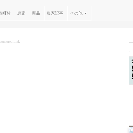
市町村
農家
商品
農家記事
その他
ponsored Link