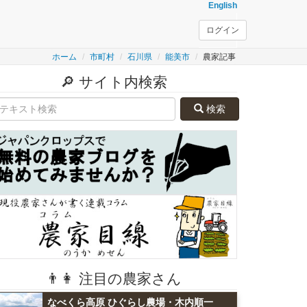
English
ログイン
ホーム
市町村
石川県
能美市
農家記事
🔎 サイト内検索
検索
👨👩 注目の農家さん
なべくら高原 ひぐらし農場・木内順一