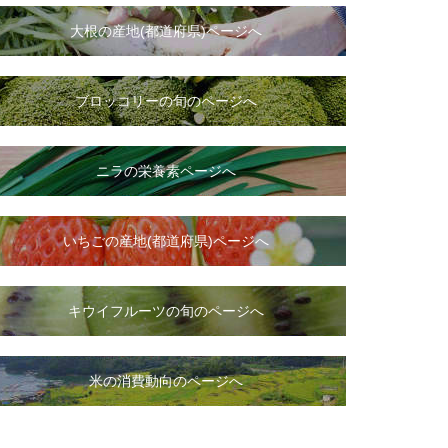
大根
の
産地(都道府県)ページへ
ブロッコリーの旬のページへ
ニラ
の
栄養素ページへ
いちご
の
産地(都道府県)ページへ
キウイフルーツの旬のページへ
米の消費動向のページへ