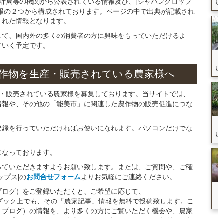
統計局等の機関から公表されている情報及び、[ジャパンクロップ
報の２つから構成されております。ページの中で出典が記載され
された情報となります。
して、国内外の多くの消費者の方に興味をもっていただけるよ
ていく予定です。
作物を
生産・販売されている
農家様へ
産・販売されている農家様を募集しております。当サイトでは、
情報や、その他の「能美市」に関連した農作物の販売促進につな
。
登録を行っていただければお使いになれます。パソコンだけでな
になっております。
っていただきますようお願い致します。または、ご質問や、ご確
ップス]の
お問合せフォーム
よりお気軽にご連絡ください。
ブログ）をご登録いただくと、ご希望に応じて、
イスブック上でも、その「農家記事」情報を無料で投稿致します。こ
・ブログ）の情報を、より多くの方にご覧いただく機会や、農家