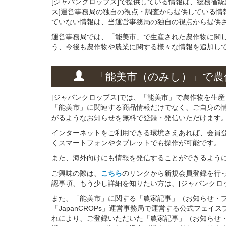
[ジャパンクロップス]で提供している情報は、総務省
ス]運営事務局の独自の視点・調査から提供している情
ていない情報は、当運営事務局の独自の視点から提供
運営事務局では、「能美市」で生産された農作物に関
う、今後も農作物や農業に関する様々な情報を追加し
「能美市（のみし）」
で
農
[ジャパンクロップス]では、「能美市」で農作物を生
「能美市」に関連する商品情報だけでなく、ご自身の
がるようなお知らせを無料で登録・発信いただけます
インターネットをご利用できる環境さえあれば、会員
くスマートフォンやタブレットでも操作が可能です。
また、海外向けにも情報を発信することができるよう
ご興味の際は、
こちら
のリンクから新規会員登録を行
認事項、もう少し詳細を知りたい方は、[ジャパンクロ
また、「能美市」に関する「農家記事」（お知らせ・
「JapanCROPs」運営事務局で運営する公式フェ
れにより、ご登録いただいた「農家記事」（お知らせ