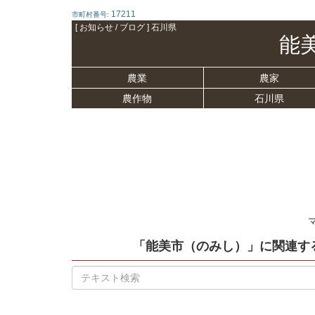
17211
市町村番号:
[ お知らせ / ブログ ] 石川県
能
農業
農家
農作物
石川県
「能美市（のみし）」
に関連す