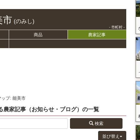
美市
(のみし)
- 市町村 -
商品
農家記事
マップ: 能美市
る
農家記事（お知らせ・ブログ）
の
一覧
検索
並び替え