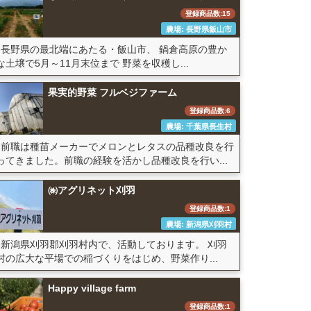
登録商品数:15
農場: 長野県飯山市
長野県の最北端にあたる・飯山市、 鍋倉高原の豊か
な土壌で5月～11月末位まで 野菜を収穫し...
果実的野菜 フルベジファーム
登録商品数:6
農場: 千葉県長生村
前職は種苗メーカーでメロンとレタスの品種改良を行
ってきました。前職の経験を活かし品種改良を行い...
㈱アグリネット刈羽
登録商品数:1
農場: 新潟県刈羽村
新潟県刈羽郡刈羽村内で、活動しております。 刈羽
村の広大な平場での稲づくりをはじめ、野菜作り...
Happy village farm
登録商品数:1