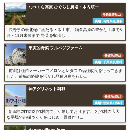
なべくら高原 ひぐらし農場・木内順一
登録商品数:15
農場: 長野県飯山市
長野県の最北端にあたる・飯山市、 鍋倉高原の豊かな土壌で5
月～11月末位まで 野菜を収穫し...
果実的野菜 フルベジファーム
登録商品数:6
農場: 千葉県長生村
前職は種苗メーカーでメロンとレタスの品種改良を行ってきま
した。前職の経験を活かし品種改良を行い...
㈱アグリネット刈羽
登録商品数:1
農場: 新潟県刈羽村
新潟県刈羽郡刈羽村内で、活動しております。 刈羽村の広大
な平場での稲づくりをはじめ、野菜作り...
Happy village farm