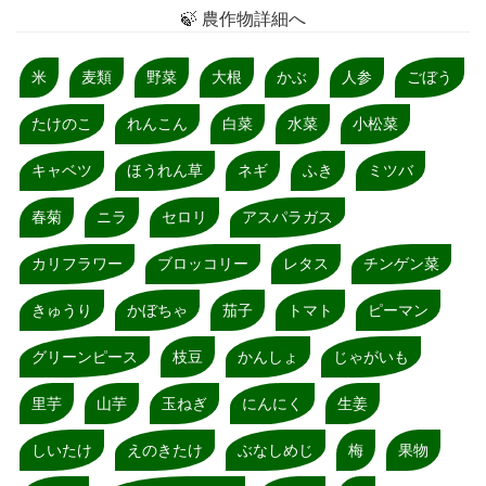
🍃 農作物詳細へ
米
麦類
野菜
大根
かぶ
人参
ごぼう
たけのこ
れんこん
白菜
水菜
小松菜
キャベツ
ほうれん草
ネギ
ふき
ミツバ
春菊
ニラ
セロリ
アスパラガス
カリフラワー
ブロッコリー
レタス
チンゲン菜
きゅうり
かぼちゃ
茄子
トマト
ピーマン
グリーンピース
枝豆
かんしょ
じゃがいも
里芋
山芋
玉ねぎ
にんにく
生姜
しいたけ
えのきたけ
ぶなしめじ
梅
果物