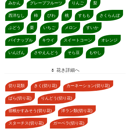
みかん
グレープフルーツ
りんご
梨
西洋なし
柿
びわ
桃
すもも
さくらんぼ
ぶどう
栗
いちご
メロン
すいか
パイナップル
キウイ
スイートコーン
オレンジ
いんげん
さやえんどう
そら豆
もやし
🌷 花き詳細へ
切り花類
きく(切り花)
カーネーション(切り花)
ばら(切り花)
りんどう(切り花)
宿根かすみそう(切り花)
洋ラン類(切り花)
スターチス(切り花)
ガーベラ(切り花)