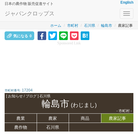
English
日本の農作物 販売促進サイト
ジャパンクロップス
Toggl
navig
ホーム
市町村
石川県
輪島市
農家記事
気になる
0
Sponsored Link
17204
市町村番号:
[ お知らせ / ブログ ] 石川県
輪島市
(わじまし)
- 市町村 -
農業
農家
商品
農家記事
農作物
石川県