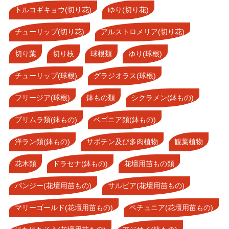
トルコギキョウ(切り花)
ゆり(切り花)
チューリップ(切り花)
アルストロメリア(切り花)
切り葉
切り枝
球根類
ゆり(球根)
チューリップ(球根)
グラジオラス(球根)
フリージア(球根)
鉢もの類
シクラメン(鉢もの)
プリムラ類(鉢もの)
ベゴニア類(鉢もの)
洋ラン類(鉢もの)
サボテン及び多肉植物
観葉植物
花木類
ドラセナ(鉢もの)
花壇用苗もの類
パンジー(花壇用苗もの)
サルビア(花壇用苗もの)
マリーゴールド(花壇用苗もの)
ペチュニア(花壇用苗もの)