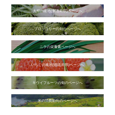
大根
の
産地(都道府県)ページへ
ブロッコリーの旬のページへ
ニラ
の
栄養素ページへ
いちご
の
産地(都道府県)ページへ
キウイフルーツの旬のページへ
米の消費動向のページへ