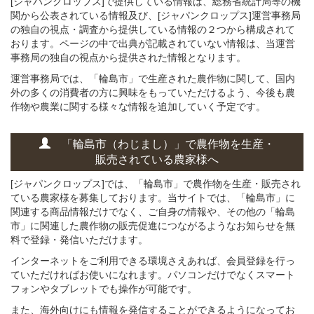
[ジャパンクロップス]で提供している情報は、総務省統計局等の機
関から公表されている情報及び、[ジャパンクロップス]運営事務局
の独自の視点・調査から提供している情報の２つから構成されて
おります。ページの中で出典が記載されていない情報は、当運営
事務局の独自の視点から提供された情報となります。
運営事務局では、「輪島市」で生産された農作物に関して、国内
外の多くの消費者の方に興味をもっていただけるよう、今後も農
作物や農業に関する様々な情報を追加していく予定です。
「輪島市（わじまし）」
で
農作物を
生産・
販売されている
農家様へ
[ジャパンクロップス]では、「輪島市」で農作物を生産・販売され
ている農家様を募集しております。当サイトでは、「輪島市」に
関連する商品情報だけでなく、ご自身の情報や、その他の「輪島
市」に関連した農作物の販売促進につながるようなお知らせを無
料で登録・発信いただけます。
インターネットをご利用できる環境さえあれば、会員登録を行っ
ていただければお使いになれます。パソコンだけでなくスマート
フォンやタブレットでも操作が可能です。
また、海外向けにも情報を発信することができるようになってお