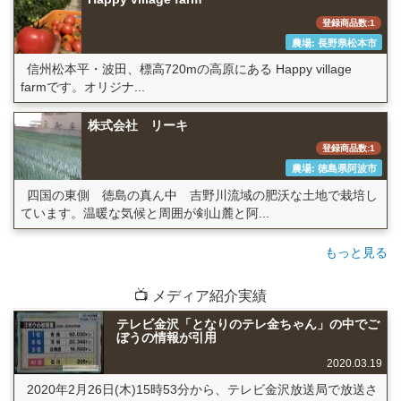
登録商品数:1
農場: 長野県松本市
信州松本平・波田、標高720mの高原にある Happy village
farmです。オリジナ...
株式会社 リーキ
登録商品数:1
農場: 徳島県阿波市
四国の東側 徳島の真ん中 吉野川流域の肥沃な土地で栽培し
ています。温暖な気候と周囲が剣山麓と阿...
もっと見る
📺 メディア紹介実績
テレビ金沢「となりのテレ金ちゃん」の中でご
ぼうの情報が引用
2020.03.19
2020年2月26日(木)15時53分から、テレビ金沢放送局で放送さ