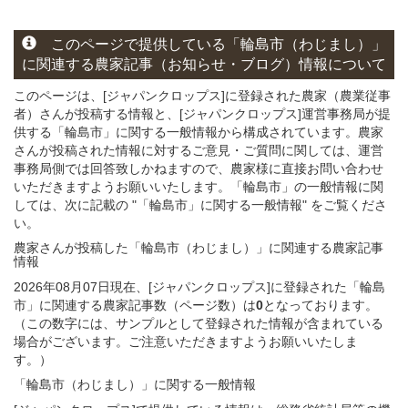
このページ
で
提供している
「輪島市（わじまし）」
に関連する
農家記事（お知らせ・ブログ）
情報について
このページは、[ジャパンクロップス]に登録された農家（農業従事
者）さんが投稿する情報と、[ジャパンクロップス]運営事務局が提
供する「輪島市」に関する一般情報から構成されています。農家
さんが投稿された情報に対するご意見・ご質問に関しては、運営
事務局側では回答致しかねますので、農家様に直接お問い合わせ
いただきますようお願いいたします。「輪島市」の一般情報に関
しては、次に記載の "「輪島市」に関する一般情報" をご覧くださ
い。
農家さんが投稿した「輪島市（わじまし）」
に関連する
農家記事
情報
2026年08月07日現在、[ジャパンクロップス]に登録された「輪島
市」に関連する農家記事数（ページ数）は
0
となっております。
（この数字には、サンプルとして登録された情報が含まれている
場合がございます。ご注意いただきますようお願いいたしま
す。）
「輪島市（わじまし）」
に関する
一般
情報