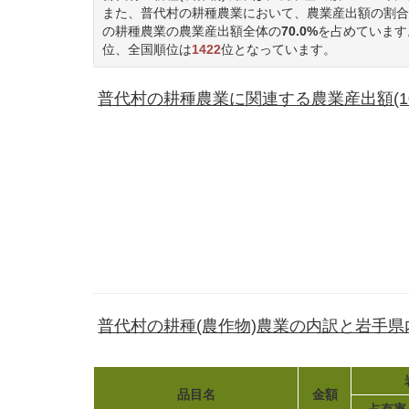
また、普代村の耕種農業において、農業産出額の割合
の耕種農業の農業産出額全体の
70.0%
を占めています
位、全国順位は
1422
位となっています。
普代村の耕種農業に関連する農業産出額(10
普代村の耕種(農作物)農業の内訳と岩手
品目名
金額