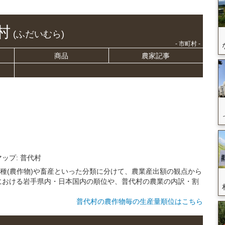
村
(ふだいむら)
- 市町村 -
商品
農家記事
マップ: 普代村
耕種(農作物)や畜産といった分類に分けて、農業産出額の観点から
における岩手県内・日本国内の順位や、普代村の農業の内訳・割
普代村の農作物毎の生産量順位はこちら