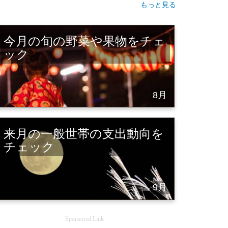
もっと見る
今月の旬の野菜や果物をチェ
ック
8月
来月の一般世帯の支出動向を
チェック
9月
Sponsored Link