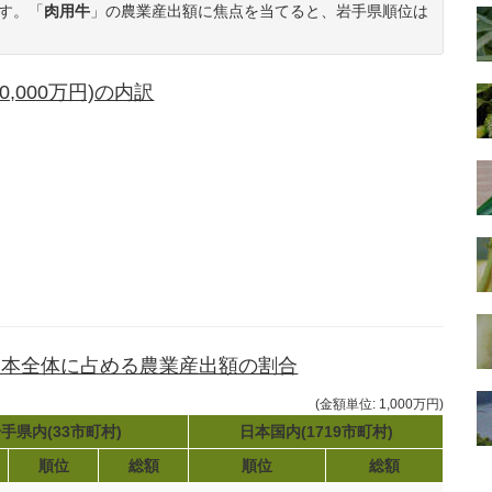
す。「
肉用牛
」の農業産出額に焦点を当てると、岩手県順位は
,000万円)の内訳
日本全体に占める農業産出額の割合
(金額単位: 1,000万円)
手県内(33市町村)
日本国内(1719市町村)
順位
総額
順位
総額