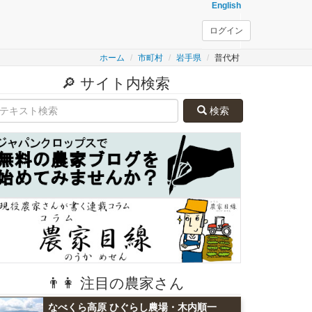
English
ログイン
ホーム
市町村
岩手県
普代村
🔎 サイト内検索
検索
👨👩 注目の農家さん
なべくら高原 ひぐらし農場・木内順一