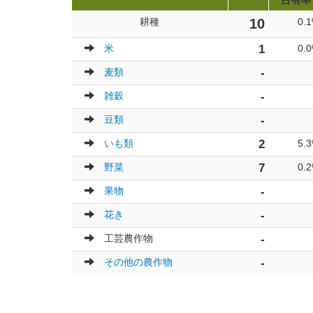
占有率
耕種
10
0.
米
1
0.
麦類
-
雑穀
-
豆類
-
いも類
2
5.
野菜
7
0.
果物
-
花き
-
工芸農作物
-
その他の農作物
-