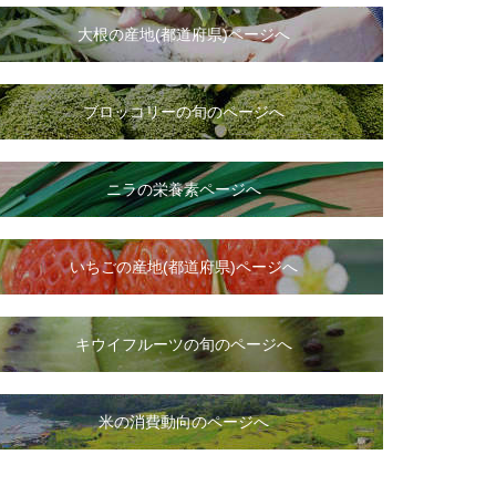
大根
の
産地(都道府県)ページへ
ブロッコリーの旬のページへ
ニラ
の
栄養素ページへ
いちご
の
産地(都道府県)ページへ
キウイフルーツの旬のページへ
米の消費動向のページへ