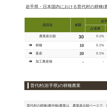
岩手県・日本国内における普代村の耕種(
岩手
品目名
金額
占有率
農業産出額
30
0.1%
耕種
10
0.1%
畜産
20
0.1%
加工農産物
-
-
普代村(岩手県)の耕種農業
普代村の耕種(農作物)農業は、農業産出額ベースで、