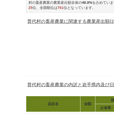
村の畜産農業の農業産出額全体の
40.0%
を占めていま
25
位、全国順位は
761
位となっています。
普代村の畜産農業に関連する農業産出額(20
普代村の畜産農業の内訳と岩手県内及び
岩
品目名
金額
占有率