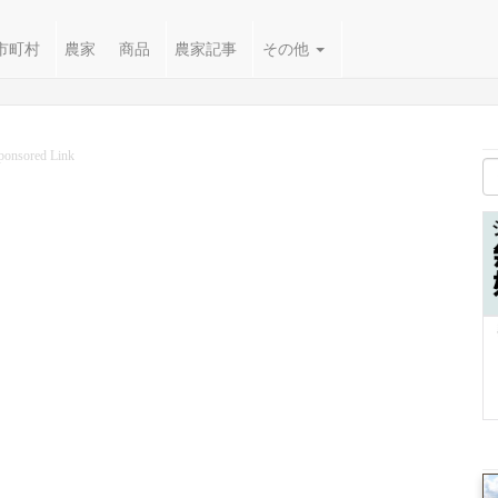
市町村
農家
商品
農家記事
その他
ponsored Link