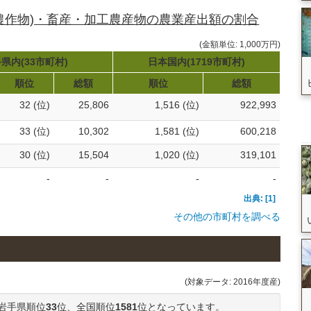
農作物)・畜産・加工農産物の農業産出額の割合
(金額単位: 1,000万円)
県内(33市町村)
日本国内(1719市町村)
順位
総額
順位
総額
32 (位)
25,806
1,516 (位)
922,993
33 (位)
10,302
1,581 (位)
600,218
30 (位)
15,504
1,020 (位)
319,101
-
-
-
-
出典: [1]
その他の市町村を調べる
(対象データ: 2016年度産)
岩手県順位
33
位、全国順位
1581
位となっています。