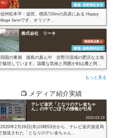
農場: 長野県松本市
信州松本平・波田、標高720mの高原にある Happy
village farmです。オリジナ...
株式会社 リーキ
登録商品数:1
農場: 徳島県阿波市
四国の東側 徳島の真ん中 吉野川流域の肥沃な土地
で栽培しています。温暖な気候と周囲が剣山麓と阿...
もっと見る
📺 メディア紹介実績
テレビ金沢「となりのテレ金ちゃ
ん」の中でごぼうの情報が引用
2020.03.19
2020年2月26日(木)15時53分から、テレビ金沢放送局
で放送された「となりのテレ金ちゃん...