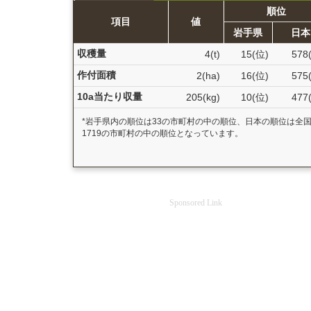
順位
項目
値
岩手県
日本
収穫量
4(t)
15(位)
578
作付面積
2(ha)
16(位)
575
10a当たり収量
205(kg)
10(位)
477
*岩手県内の順位は33の市町村の中の順位、日本の順位は全
1719の市町村の中の順位となっています。
Sponsored Link