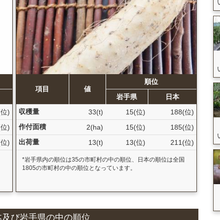
順位
項目
値
岩手県
日本
収穫量
(位)
33(t)
15(位)
188(位)
作付面積
(位)
2(ha)
15(位)
185(位)
出荷量
(位)
13(t)
13(位)
211(位)
国
*岩手県内の順位は35の市町村の中の順位、日本の順位は全国
1805の市町村の中の順位となっています。
と日本及び岩手県の中の順位