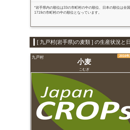
*岩手県内の順位は33の市町村の中の順位、日本の順位は全
1719の市町村の中の順位となっています。
[ 九戸村(岩手県)の麦類 ] の生産状
2016
九戸村
小麦
こむぎ