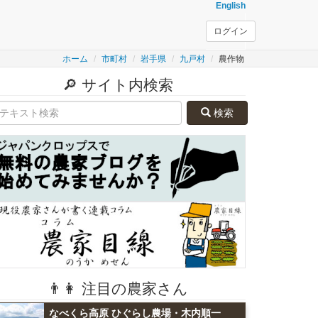
English
ログイン
ホーム
市町村
岩手県
九戸村
農作物
🔎 サイト内検索
検索
👨👩 注目の農家さん
なべくら高原 ひぐらし農場・木内順一