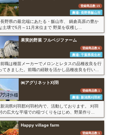
登録商品数:15
農場: 長野県飯山市
長野県の最北端にあたる・飯山市、 鍋倉高原の豊か
な土壌で5月～11月末位まで 野菜を収穫し...
果実的野菜 フルベジファーム
登録商品数:6
農場: 千葉県長生村
前職は種苗メーカーでメロンとレタスの品種改良を行
ってきました。前職の経験を活かし品種改良を行い...
㈱アグリネット刈羽
登録商品数:1
農場: 新潟県刈羽村
新潟県刈羽郡刈羽村内で、活動しております。 刈羽
村の広大な平場での稲づくりをはじめ、野菜作り...
Happy village farm
登録商品数:1