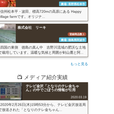
農場: 長野県松本市
信州松本平・波田、標高720mの高原にある Happy
village farmです。オリジナ...
株式会社 リーキ
登録商品数:1
農場: 徳島県阿波市
四国の東側 徳島の真ん中 吉野川流域の肥沃な土地
で栽培しています。温暖な気候と周囲が剣山麓と阿...
もっと見る
📺 メディア紹介実績
テレビ金沢「となりのテレ金ちゃ
ん」の中でごぼうの情報が引用
2020.03.19
2020年2月26日(木)15時53分から、テレビ金沢放送局
で放送された「となりのテレ金ちゃん...