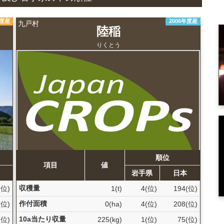
年度産
2006年度産
九戸村
陸稲
りくとう
順位
項目
値
岩手県
日本
収穫量
(位)
1(t)
4(位)
194(位)
作付面積
(位)
0(ha)
4(位)
208(位)
10a当たり収量
(位)
225(kg)
1(位)
75(位)