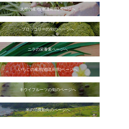
大根
の
産地(都道府県)ページへ
ブロッコリーの旬のページへ
ニラ
の
栄養素ページへ
いちご
の
産地(都道府県)ページへ
キウイフルーツの旬のページへ
米の消費動向のページへ