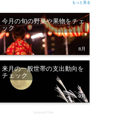
もっと見る
今月の旬の野菜や果物をチェ
ック
8月
来月の一般世帯の支出動向を
チェック
9月
Sponsored Link