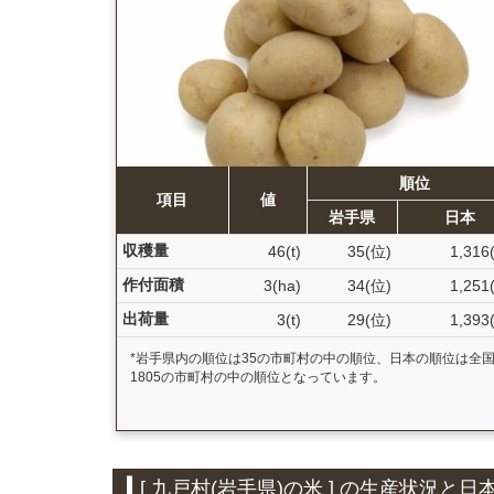
順位
項目
値
岩手県
日本
収穫量
46(t)
35(位)
1,316
作付面積
3(ha)
34(位)
1,251
出荷量
3(t)
29(位)
1,393
*岩手県内の順位は35の市町村の中の順位、日本の順位は全
1805の市町村の中の順位となっています。
[ 九戸村(岩手県)の米 ] の生産状況