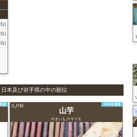
(位)
(位)
(位)
国
状況と日本及び岩手県の中の順位
年度産
2006年度産
九戸村
山芋
やまいも,ヤマイモ