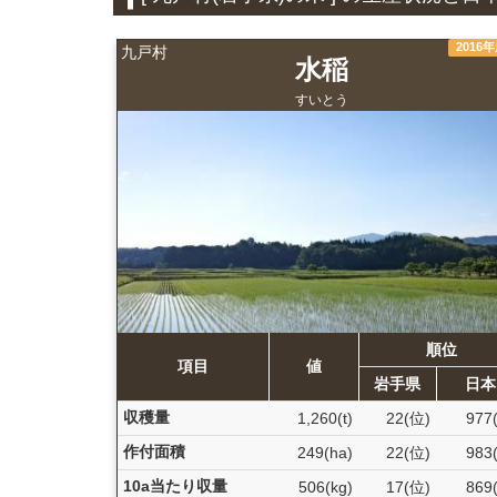
2016
九戸村
水稲
すいとう
順位
項目
値
岩手県
日本
収穫量
1,260(t)
22(位)
977
作付面積
249(ha)
22(位)
983
10a当たり収量
506(kg)
17(位)
869