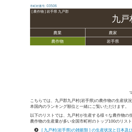
03506
市町村番号:
[ 農作物 ] 岩手県 九戸郡
九戸
農業
農家
農作物
岩手県
こちらでは、九戸郡九戸村(岩手県)の農作物の生産状
本国内のランキング順位と一緒にご覧いただけます。
以下のリストでは、九戸村が生産する様々な農作物の
農作物の生産量が多い全国市町村のトップ100のリス
[ 九戸村(岩手県)の雑穀類 ] の生産状況と日本