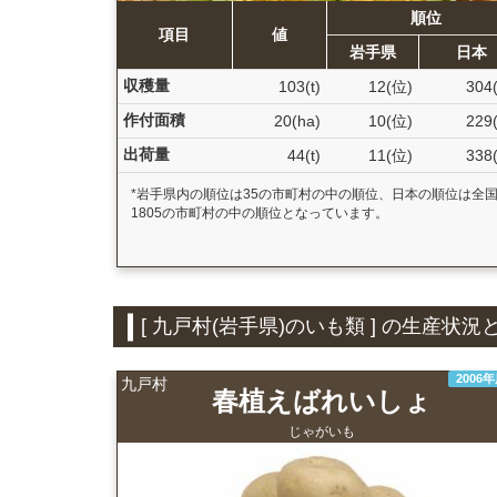
順位
項目
値
岩手県
日本
収穫量
103(t)
12(位)
304
作付面積
20(ha)
10(位)
229
出荷量
44(t)
11(位)
338
*岩手県内の順位は35の市町村の中の順位、日本の順位は全
1805の市町村の中の順位となっています。
[ 九戸村(岩手県)のいも類 ] の生産
2006
九戸村
春植えばれいしょ
じゃがいも