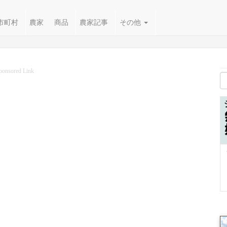
市町村
農家
商品
農家記事
その他
ponsored Link