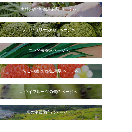
大根
の
産地(都道府県)ページへ
ブロッコリーの旬のページへ
ニラ
の
栄養素ページへ
いちご
の
産地(都道府県)ページへ
キウイフルーツの旬のページへ
米の消費動向のページへ