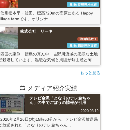
農場: 長野県松本市
信州松本平・波田、標高720mの高原にある Happy
village farmです。オリジナ...
株式会社 リーキ
登録商品数:1
農場: 徳島県阿波市
四国の東側 徳島の真ん中 吉野川流域の肥沃な土地
で栽培しています。温暖な気候と周囲が剣山麓と阿...
もっと見る
📺 メディア紹介実績
テレビ金沢「となりのテレ金ちゃ
ん」の中でごぼうの情報が引用
2020.03.19
2020年2月26日(木)15時53分から、テレビ金沢放送局
で放送された「となりのテレ金ちゃん...