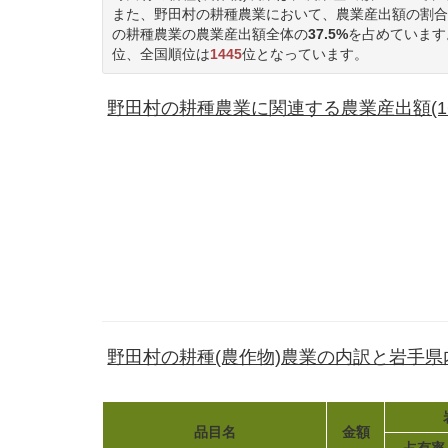
また、野田村の耕種農業において、農業産出額の割合
の耕種農業の農業産出額全体の
37.5%
を占めています
位、全国順位は
1445
位となっています。
野田村の耕種農業に関連する農業産出額(16
野田村の耕種(農作物)農業の内訳と岩手
品目名
金額