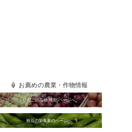
🏮 お薦めの農業・作物情報
りんごの品種(種類)ページへ
枝豆の栄養素のページへ