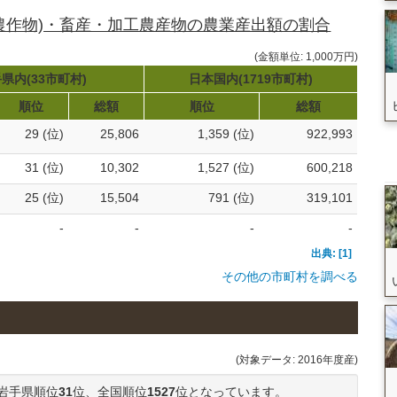
農作物)・畜産・加工農産物の農業産出額の割合
(金額単位: 1,000万円)
県内(33市町村)
日本国内(1719市町村)
順位
総額
順位
総額
29 (位)
25,806
1,359 (位)
922,993
31 (位)
10,302
1,527 (位)
600,218
25 (位)
15,504
791 (位)
319,101
-
-
-
-
出典: [1]
その他の市町村を調べる
(対象データ: 2016年度産)
岩手県順位
31
位、全国順位
1527
位となっています。