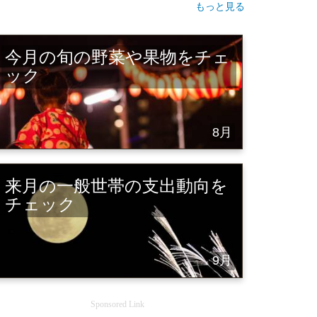
もっと見る
今月の旬の野菜や果物をチェ
ック
8月
来月の一般世帯の支出動向を
チェック
9月
Sponsored Link