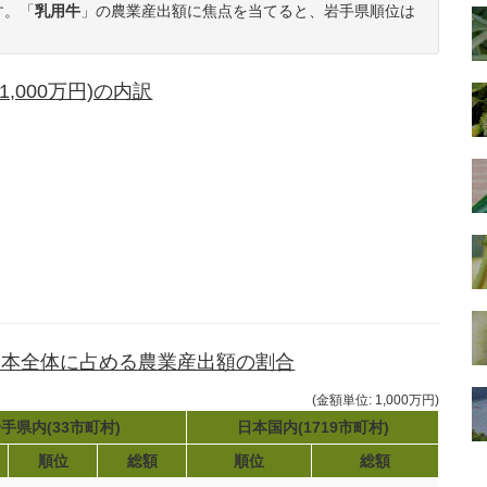
す。「
乳用牛
」の農業産出額に焦点を当てると、岩手県順位は
,000万円)の内訳
日本全体に占める農業産出額の割合
(金額単位: 1,000万円)
手県内(33市町村)
日本国内(1719市町村)
順位
総額
順位
総額