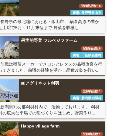
登録商品数:15
農場: 長野県飯山市
長野県の最北端にあたる・飯山市、 鍋倉高原の豊か
な土壌で5月～11月末位まで 野菜を収穫し...
果実的野菜 フルベジファーム
登録商品数:6
農場: 千葉県長生村
前職は種苗メーカーでメロンとレタスの品種改良を行
ってきました。前職の経験を活かし品種改良を行い...
㈱アグリネット刈羽
登録商品数:1
農場: 新潟県刈羽村
新潟県刈羽郡刈羽村内で、活動しております。 刈羽
村の広大な平場での稲づくりをはじめ、野菜作り...
Happy village farm
登録商品数:1