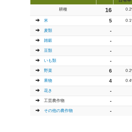
占有率
耕種
16
0.
米
5
0.
麦類
-
雑穀
-
豆類
-
いも類
-
野菜
6
0.
果物
4
0.
花き
-
工芸農作物
-
その他の農作物
-