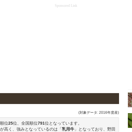
Sponsored Link
(対象データ: 2016年度産)
順位
25
位、全国順位
791
位となっています。
が高く、強みとなっているのは「
乳用牛
」となっており、野田