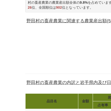
村の畜産農業の農業産出額全体の
9.8%
を占めていま
26
位、全国順位は
902
位となっています。
野田村の畜産農業に関連する農業産出額(51
野田村の畜産農業の内訳と岩手県内及び
岩
品目名
金額
占有率