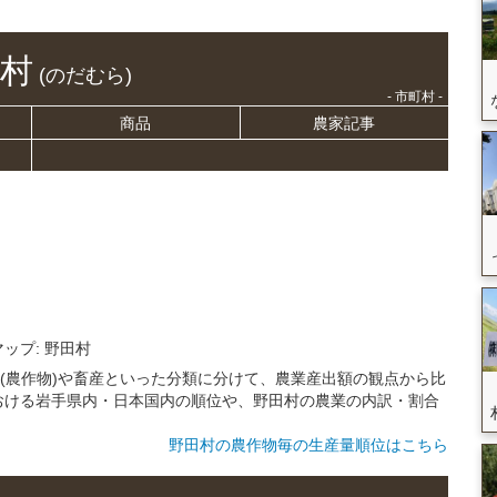
村
(のだむら)
- 市町村 -
商品
農家記事
マップ: 野田村
種(農作物)や畜産といった分類に分けて、農業産出額の観点から比
おける岩手県内・日本国内の順位や、野田村の農業の内訳・割合
野田村の農作物毎の生産量順位はこちら