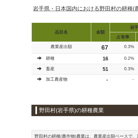
岩手県・日本国内における野田村の耕種(
岩手
品目名
金額
占有率
農業産出額
67
0.3%
耕種
16
0.2%
畜産
51
0.3%
加工農産物
-
-
野田村(岩手県)の耕種農業
野田村の耕種(農作物)農業は、農業産出額ベースで、