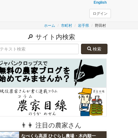
English
ログイン
ホーム
市町村
岩手県
野田村
🔎 サイト内検索
検索
👨👩 注目の農家さん
なべくら高原 ひぐらし農場・木内順一