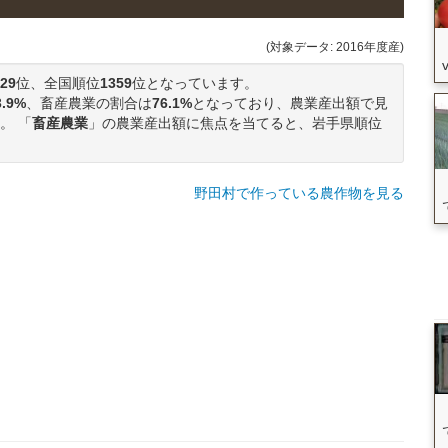
(対象データ: 2016年度産)
29
位、全国順位
1359
位となっています。
3.9%
、畜産農業の割合は
76.1%
となっており、農業産出額で見
。 「
畜産農業
」の農業産出額に焦点を当てると、岩手県順位
野田村で作っている農作物を見る