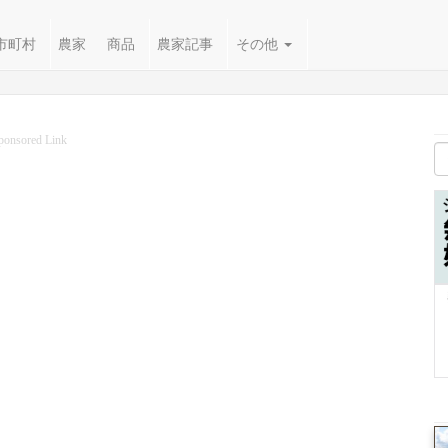
市町村
農家
商品
農家記事
その他
ponsored Link