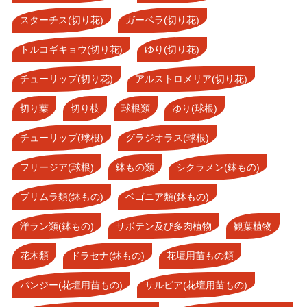
スターチス(切り花)
ガーベラ(切り花)
トルコギキョウ(切り花)
ゆり(切り花)
チューリップ(切り花)
アルストロメリア(切り花)
切り葉
切り枝
球根類
ゆり(球根)
チューリップ(球根)
グラジオラス(球根)
フリージア(球根)
鉢もの類
シクラメン(鉢もの)
プリムラ類(鉢もの)
ベゴニア類(鉢もの)
洋ラン類(鉢もの)
サボテン及び多肉植物
観葉植物
花木類
ドラセナ(鉢もの)
花壇用苗もの類
パンジー(花壇用苗もの)
サルビア(花壇用苗もの)