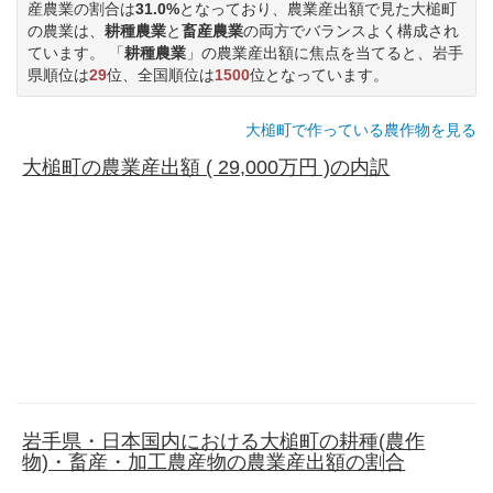
産農業の割合は
31.0%
となっており、農業産出額で見た大槌町
の農業は、
耕種農業
と
畜産農業
の両方でバランスよく構成され
ています。 「
耕種農業
」の農業産出額に焦点を当てると、岩手
県順位は
29
位、全国順位は
1500
位となっています。
大槌町で作っている農作物を見る
大槌町の農業産出額 ( 29,000万円 )の内訳
岩手県・日本国内における大槌町の耕種(農作
物)・畜産・加工農産物の農業産出額の割合