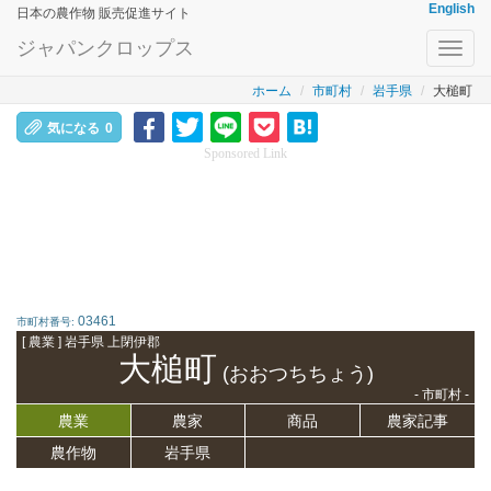
English
日本の農作物 販売促進サイト
ジャパンクロップス
Toggl
navig
ホーム
市町村
岩手県
大槌町
気になる
0
Sponsored Link
03461
市町村番号:
[ 農業 ] 岩手県 上閉伊郡
大槌町
(おおつちちょう)
- 市町村 -
農業
農家
商品
農家記事
農作物
岩手県