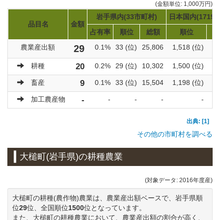
(金額単位: 1,000万円)
岩手県内(33市町村)
日本国内(1719
品目名
金額
占有率
順位
総額
順位
農業産出額
29
0.1%
33 (位)
25,806
1,518 (位)
92
耕種
20
0.2%
29 (位)
10,302
1,500 (位)
60
畜産
9
0.1%
33 (位)
15,504
1,198 (位)
31
加工農産物
-
-
-
-
-
出典: [1]
その他の市町村を調べる
大槌町(岩手県)の耕種農業
(対象データ: 2016年度産)
大槌町の耕種(農作物)農業は、農業産出額ベースで、岩手県順
位
29
位、全国順位
1500
位となっています。
また、大槌町の耕種農業において、農業産出額の割合が高く、