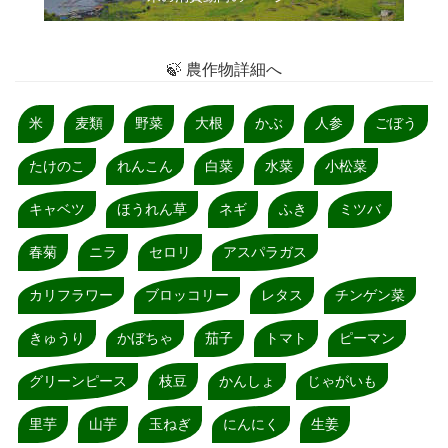
🍃 農作物詳細へ
米
麦類
野菜
大根
かぶ
人参
ごぼう
たけのこ
れんこん
白菜
水菜
小松菜
キャベツ
ほうれん草
ネギ
ふき
ミツバ
春菊
ニラ
セロリ
アスパラガス
カリフラワー
ブロッコリー
レタス
チンゲン菜
きゅうり
かぼちゃ
茄子
トマト
ピーマン
グリーンピース
枝豆
かんしょ
じゃがいも
里芋
山芋
玉ねぎ
にんにく
生姜