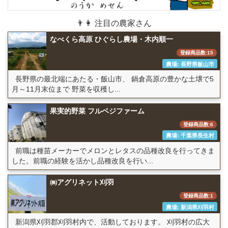
👨👩 注目の農家さん
なべくら高原 ひぐらし農場・木内順一
登録商品数:15
農場: 長野県飯山市
長野県の最北端にあたる・飯山市、 鍋倉高原の豊かな土壌で5
月～11月末位まで 野菜を収穫し...
果実的野菜 フルベジファーム
登録商品数:6
農場: 千葉県長生村
前職は種苗メーカーでメロンとレタスの品種改良を行ってきま
した。前職の経験を活かし品種改良を行い...
㈱アグリネット刈羽
登録商品数:1
農場: 新潟県刈羽村
新潟県刈羽郡刈羽村内で、活動しております。 刈羽村の広大