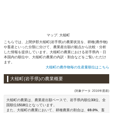
マップ: 大槌町
こちらでは、上閉伊郡大槌町(岩手県)の農業状況を、耕種(農作物)
や畜産といった分類に分けて、農業産出額の観点から比較・分析
した情報を提供しています。大槌町の農業における岩手県内・日
本国内の順位や、大槌町の農業の内訳・割合などをご覧いただけ
ます。
大槌町の農作物毎の生産量順位はこちら
大槌町(岩手県)の農業概要
(対象データ: 2016年度産)
大槌町の農業は、農業産出額ベースで、岩手県内順位
33
位、全
国順位
1518
位となっています。
また、大槌町の農業において、耕種農業の割合は、
69.0%
、畜