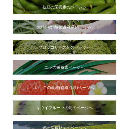
枝豆の栄養素のページへ
大根
の
産地(都道府県)ページへ
ブロッコリーの旬のページへ
ニラ
の
栄養素ページへ
いちご
の
産地(都道府県)ページへ
キウイフルーツの旬のページへ
米の消費動向のページへ