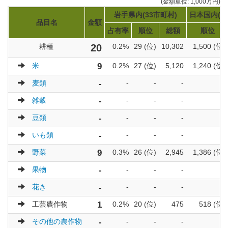
(金額単位: 1,000万円)
岩手県内(33市町村)
日本国内(17
品目名
金額
占有率
順位
総額
順位
耕種
20
0.2%
29 (位)
10,302
1,500 (位)
米
9
0.2%
27 (位)
5,120
1,240 (位)
麦類
-
-
-
-
-
雑穀
-
-
-
-
-
豆類
-
-
-
-
-
いも類
-
-
-
-
-
野菜
9
0.3%
26 (位)
2,945
1,386 (位)
果物
-
-
-
-
-
花き
-
-
-
-
-
工芸農作物
1
0.2%
20 (位)
475
518 (位)
その他の農作物
-
-
-
-
-