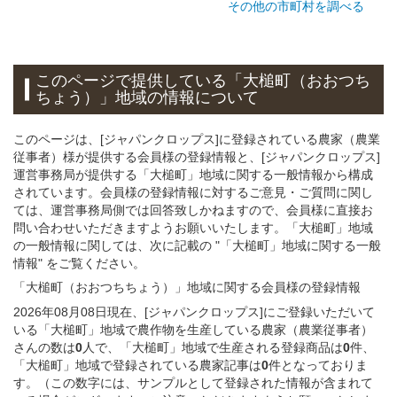
その他の市町村を調べる
このページで提供している
「大槌町（おおつち
ちょう）」
地域
の情報について
このページは、[ジャパンクロップス]に登録されている農家（農業
従事者）様が提供する会員様の登録情報と、[ジャパンクロップス]
運営事務局が提供する「大槌町」地域に関する一般情報から構成
されています。会員様の登録情報に対するご意見・ご質問に関し
ては、運営事務局側では回答致しかねますので、会員様に直接お
問い合わせいただきますようお願いいたします。「大槌町」地域
の一般情報に関しては、次に記載の "「大槌町」地域に関する一般
情報" をご覧ください。
「大槌町（おおつちちょう）」
地域
に関する
会員様
の
登録
情報
2026年08月08日現在、[ジャパンクロップス]にご登録いただいて
いる「大槌町」地域で農作物を生産している農家（農業従事者）
さんの数は
0
人で、「大槌町」地域で生産される登録商品は
0
件、
「大槌町」地域で登録されている農家記事は
0
件となっておりま
す。（この数字には、サンプルとして登録された情報が含まれて