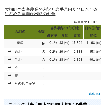
大槌町の畜産農業の内訳と岩手県内及び日本全体
に占める農業産出額の割合
(金額単位: 1,000万円)
岩手県内(33市町村)
日本国内(17
品目名
金額
占有率
順位
総額
順位
畜産
9
0.1%
33 (位)
15,504
1,198 (位)
肉用牛
5
0.2%
29 (位)
2,883
853 (位)
乳用牛
3
0.1%
28 (位)
2,698
991 (位)
豚
-
-
-
-
-
鶏
-
-
-
-
-
その他 畜産物
-
-
-
-
-
出典: [1]
こちらの『岩手県上閉伊郡[大槌町]の農業 』