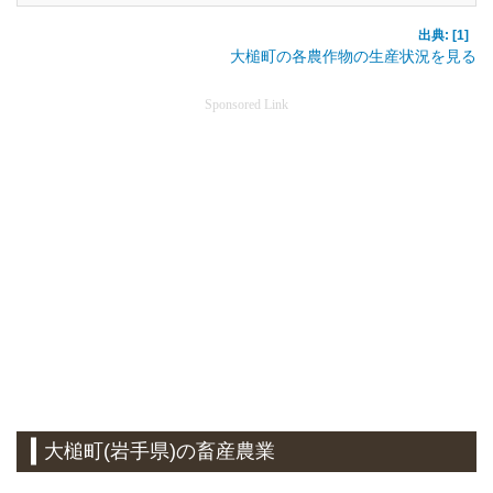
出典: [1]
大槌町の各農作物の生産状況を見る
Sponsored Link
大槌町(岩手県)の畜産農業