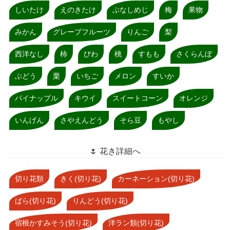
しいたけ
えのきたけ
ぶなしめじ
梅
果物
みかん
グレープフルーツ
りんご
梨
西洋なし
柿
びわ
桃
すもも
さくらんぼ
ぶどう
栗
いちご
メロン
すいか
パイナップル
キウイ
スイートコーン
オレンジ
いんげん
さやえんどう
そら豆
もやし
🌷 花き詳細へ
切り花類
きく(切り花)
カーネーション(切り花)
ばら(切り花)
りんどう(切り花)
宿根かすみそう(切り花)
洋ラン類(切り花)