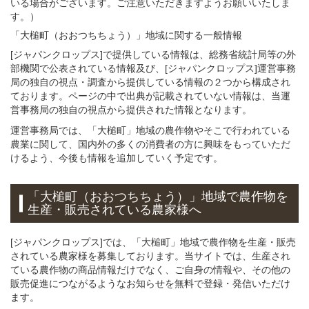
いる場合がございます。ご注意いただきますようお願いいたしま
す。）
「大槌町（おおつちちょう）」
地域
に関する
一般
情報
[ジャパンクロップス]で提供している情報は、総務省統計局等の外
部機関で公表されている情報及び、[ジャパンクロップス]運営事務
局の独自の視点・調査から提供している情報の２つから構成され
ております。ページの中で出典が記載されていない情報は、当運
営事務局の独自の視点から提供された情報となります。
運営事務局では、「大槌町」地域の農作物やそこで行われている
農業に関して、国内外の多くの消費者の方に興味をもっていただ
けるよう、今後も情報を追加していく予定です。
「大槌町（おおつちちょう）」
地域
で
農作物を
生産・販売されている
農家様へ
[ジャパンクロップス]では、「大槌町」地域で農作物を生産・販売
されている農家様を募集しております。当サイトでは、生産され
ている農作物の商品情報だけでなく、ご自身の情報や、その他の
販売促進につながるようなお知らせを無料で登録・発信いただけ
ます。