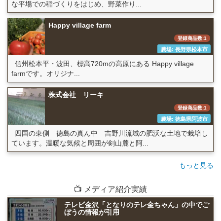
な平場での稲づくりをはじめ、野菜作り...
Happy village farm
登録商品数:1
農場: 長野県松本市
信州松本平・波田、標高720mの高原にある Happy village
farmです。オリジナ...
株式会社 リーキ
登録商品数:1
農場: 徳島県阿波市
四国の東側 徳島の真ん中 吉野川流域の肥沃な土地で栽培し
ています。温暖な気候と周囲が剣山麓と阿...
もっと見る
📺 メディア紹介実績
テレビ金沢「となりのテレ金ちゃん」の中でご
ぼうの情報が引用