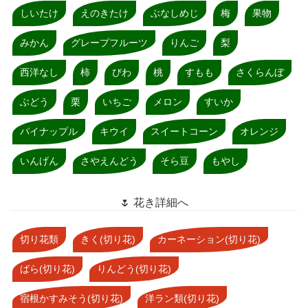
しいたけ
えのきたけ
ぶなしめじ
梅
果物
みかん
グレープフルーツ
りんご
梨
西洋なし
柿
びわ
桃
すもも
さくらんぼ
ぶどう
栗
いちご
メロン
すいか
パイナップル
キウイ
スイートコーン
オレンジ
いんげん
さやえんどう
そら豆
もやし
🌷 花き詳細へ
切り花類
きく(切り花)
カーネーション(切り花)
ばら(切り花)
りんどう(切り花)
宿根かすみそう(切り花)
洋ラン類(切り花)