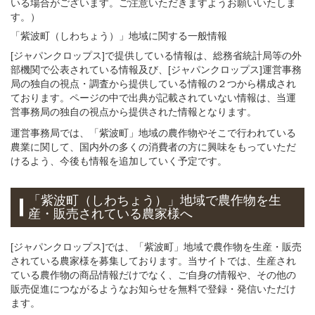
いる場合がございます。ご注意いただきますようお願いいたしま
す。）
「紫波町（しわちょう）」
地域
に関する
一般
情報
[ジャパンクロップス]で提供している情報は、総務省統計局等の外
部機関で公表されている情報及び、[ジャパンクロップス]運営事務
局の独自の視点・調査から提供している情報の２つから構成され
ております。ページの中で出典が記載されていない情報は、当運
営事務局の独自の視点から提供された情報となります。
運営事務局では、「紫波町」地域の農作物やそこで行われている
農業に関して、国内外の多くの消費者の方に興味をもっていただ
けるよう、今後も情報を追加していく予定です。
「紫波町（しわちょう）」
地域
で
農作物を
生
産・販売されている
農家様へ
[ジャパンクロップス]では、「紫波町」地域で農作物を生産・販売
されている農家様を募集しております。当サイトでは、生産され
ている農作物の商品情報だけでなく、ご自身の情報や、その他の
販売促進につながるようなお知らせを無料で登録・発信いただけ
ます。