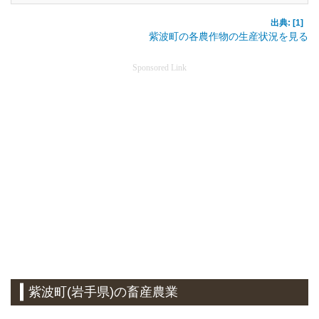
出典: [1]
紫波町の各農作物の生産状況を見る
Sponsored Link
紫波町(岩手県)の畜産農業