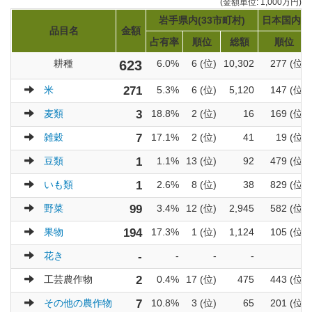
(金額単位: 1,000万円)
岩手県内(33市町村)
日本国内(1
品目名
金額
占有率
順位
総額
順位
耕種
623
6.0%
6 (位)
10,302
277 (位)
米
271
5.3%
6 (位)
5,120
147 (位)
麦類
3
18.8%
2 (位)
16
169 (位)
雑穀
7
17.1%
2 (位)
41
19 (位)
豆類
1
1.1%
13 (位)
92
479 (位)
いも類
1
2.6%
8 (位)
38
829 (位)
野菜
99
3.4%
12 (位)
2,945
582 (位)
果物
194
17.3%
1 (位)
1,124
105 (位)
花き
-
-
-
-
-
工芸農作物
2
0.4%
17 (位)
475
443 (位)
その他の農作物
7
10.8%
3 (位)
65
201 (位)