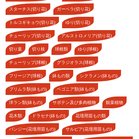
スターチス(切り花)
ガーベラ(切り花)
トルコギキョウ(切り花)
ゆり(切り花)
チューリップ(切り花)
アルストロメリア(切り花)
切り葉
切り枝
球根類
ゆり(球根)
チューリップ(球根)
グラジオラス(球根)
フリージア(球根)
鉢もの類
シクラメン(鉢もの)
プリムラ類(鉢もの)
ベゴニア類(鉢もの)
洋ラン類(鉢もの)
サボテン及び多肉植物
観葉植物
花木類
ドラセナ(鉢もの)
花壇用苗もの類
パンジー(花壇用苗もの)
サルビア(花壇用苗もの)