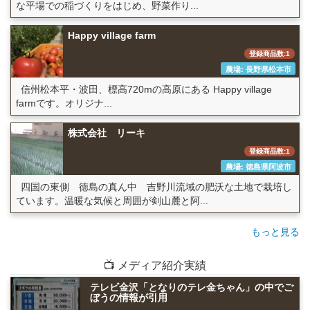
な平場での稲づくりをはじめ、野菜作り...
Happy village farm
登録商品数:1
農場: 長野県松本市
信州松本平・波田、標高720mの高原にある Happy village
farmです。オリジナ...
株式会社 リーキ
登録商品数:1
農場: 徳島県阿波市
四国の東側 徳島の真ん中 吉野川流域の肥沃な土地で栽培し
ています。温暖な気候と周囲が剣山麓と阿...
もっと見る
📺 メディア紹介実績
テレビ金沢「となりのテレ金ちゃん」の中でご
ぼうの情報が引用