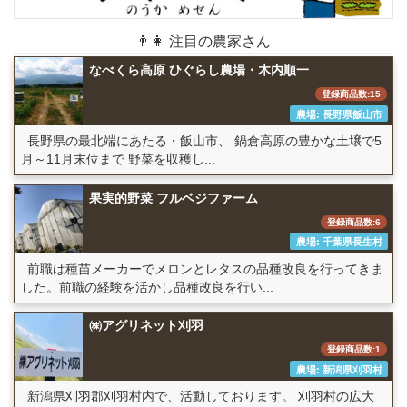
👨👩 注目の農家さん
なべくら高原 ひぐらし農場・木内順一
登録商品数:15
農場: 長野県飯山市
長野県の最北端にあたる・飯山市、 鍋倉高原の豊かな土壌で5
月～11月末位まで 野菜を収穫し...
果実的野菜 フルベジファーム
登録商品数:6
農場: 千葉県長生村
前職は種苗メーカーでメロンとレタスの品種改良を行ってきま
した。前職の経験を活かし品種改良を行い...
㈱アグリネット刈羽
登録商品数:1
農場: 新潟県刈羽村
新潟県刈羽郡刈羽村内で、活動しております。 刈羽村の広大