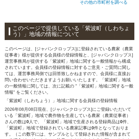
その他の市町村を調べる
このページで提供している
「紫波町（しわちょ
う）」
地域
の情報について
このページは、[ジャパンクロップス]に登録されている農家（農業
従事者）様が提供する会員様の登録情報と、[ジャパンクロップス]
運営事務局が提供する「紫波町」地域に関する一般情報から構成
されています。会員様の登録情報に対するご意見・ご質問に関し
ては、運営事務局側では回答致しかねますので、会員様に直接お
問い合わせいただきますようお願いいたします。「紫波町」地域
の一般情報に関しては、次に記載の "「紫波町」地域に関する一般
情報" をご覧ください。
「紫波町（しわちょう）」
地域
に関する
会員様
の
登録
情報
2026年08月08日現在、[ジャパンクロップス]にご登録いただいて
いる「紫波町」地域で農作物を生産している農家（農業従事者）
さんの数は
0
人で、「紫波町」地域で生産される登録商品は
0
件、
「紫波町」地域で登録されている農家記事は
0
件となっておりま
す。（この数字には、サンプルとして登録された情報が含まれて