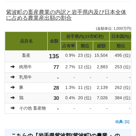
紫波町の畜産農業の内訳と岩手県内及び日本全体
に占める農業産出額の割合
(金額単位: 1,000万円)
岩手県内(33市町村)
日本国内(17
品目名
金額
占有率
順位
総額
順位
畜産
135
0.9%
23 (位)
15,504
495 (位)
肉用牛
77
2.7%
12 (位)
2,883
253 (位)
乳用牛
-
-
-
-
-
豚
28
1.3%
11 (位)
2,139
262 (位)
鶏
30
0.4%
20 (位)
7,026
384 (位)
その他 畜産物
-
-
-
-
-
出典: [1]
こちらの『岩手県紫波郡[紫波町]の農業 』の