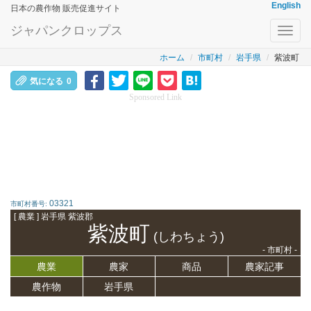
English
日本の農作物 販売促進サイト
ジャパンクロップス
Toggl
navig
ホーム
市町村
岩手県
紫波町
気になる
0
Sponsored Link
03321
市町村番号:
[ 農業 ] 岩手県 紫波郡
紫波町
(しわちょう)
- 市町村 -
農業
農家
商品
農家記事
農作物
岩手県