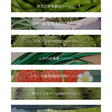
枝豆の栄養素のページへ
大根
の
産地(都道府県)ページへ
ブロッコリーの旬のページへ
ニラ
の
栄養素ページへ
いちご
の
産地(都道府県)ページへ
キウイフルーツの旬のページへ
米の消費動向のページへ