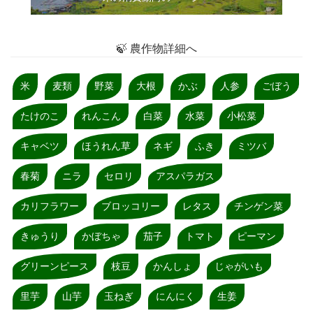
🍃 農作物詳細へ
米
麦類
野菜
大根
かぶ
人参
ごぼう
たけのこ
れんこん
白菜
水菜
小松菜
キャベツ
ほうれん草
ネギ
ふき
ミツバ
春菊
ニラ
セロリ
アスパラガス
カリフラワー
ブロッコリー
レタス
チンゲン菜
きゅうり
かぼちゃ
茄子
トマト
ピーマン
グリーンピース
枝豆
かんしょ
じゃがいも
里芋
山芋
玉ねぎ
にんにく
生姜