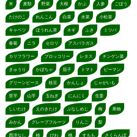
米
麦類
野菜
大根
かぶ
人参
ごぼう
たけのこ
れんこん
白菜
水菜
小松菜
キャベツ
ほうれん草
ネギ
ふき
ミツバ
春菊
ニラ
セロリ
アスパラガス
カリフラワー
ブロッコリー
レタス
チンゲン菜
きゅうり
かぼちゃ
茄子
トマト
ピーマン
グリーンピース
枝豆
かんしょ
じゃがいも
里芋
山芋
玉ねぎ
にんにく
生姜
しいたけ
えのきたけ
ぶなしめじ
梅
果物
みかん
グレープフルーツ
りんご
梨
西洋なし
柿
びわ
桃
すもも
さくらんぼ