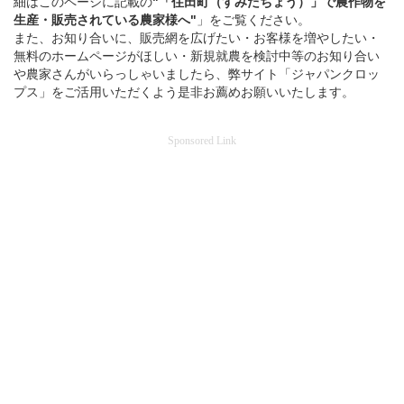
細はこのページに記載の
"「住田町（すみたちょう）」
で
農作物を
生産・販売されている
農家様へ"
」をご覧ください。
また、お知り合いに、販売網を広げたい・お客様を増やしたい・
無料のホームページがほしい・新規就農を検討中等のお知り合い
や農家さんがいらっしゃいましたら、弊サイト「ジャパンクロッ
プス」をご活用いただくよう是非お薦めお願いいたします。
Sponsored Link