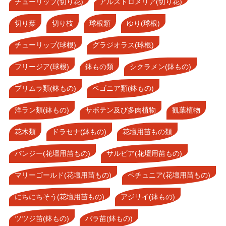
チューリップ(切り花)
アルストロメリア(切り花)
切り葉
切り枝
球根類
ゆり(球根)
チューリップ(球根)
グラジオラス(球根)
フリージア(球根)
鉢もの類
シクラメン(鉢もの)
プリムラ類(鉢もの)
ベゴニア類(鉢もの)
洋ラン類(鉢もの)
サボテン及び多肉植物
観葉植物
花木類
ドラセナ(鉢もの)
花壇用苗もの類
パンジー(花壇用苗もの)
サルビア(花壇用苗もの)
マリーゴールド(花壇用苗もの)
ペチュニア(花壇用苗もの)
にちにちそう(花壇用苗もの)
アジサイ(鉢もの)
ツツジ苗(鉢もの)
バラ苗(鉢もの)