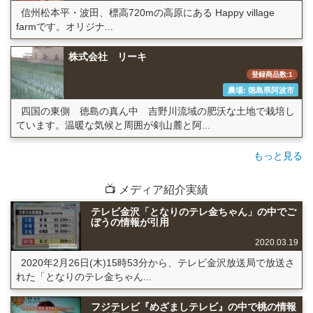
信州松本平・波田、標高720mの高原にある Happy village
farmです。オリジナ...
株式会社 リーキ
登録商品数:1
農場: 徳島県阿波市
四国の東側 徳島の真ん中 吉野川流域の肥沃な土地で栽培し
ています。温暖な気候と周囲が剣山麓と阿...
もっと見る
📺 メディア紹介実績
テレビ金沢「となりのテレ金ちゃん」の中でご
ぼうの情報が引用
2020.03.19
2020年2月26日(木)15時53分から、テレビ金沢放送局で放送さ
れた「となりのテレ金ちゃん...
フジテレビ『めざましテレビ』の中で桃の情報