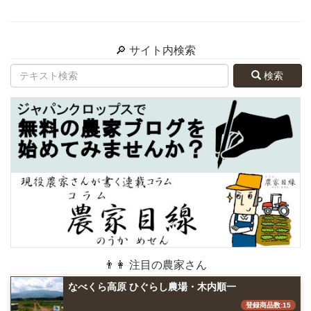
🔎 サイト内検索
検索
👨👩 注目の農家さん
なべくら高原 ひぐらし農場・木内順一
登録商品数:15