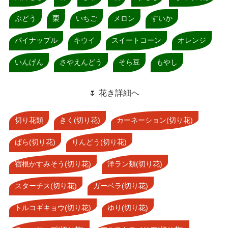
ぶどう
栗
いちご
メロン
すいか
パイナップル
キウイ
スイートコーン
オレンジ
いんげん
さやえんどう
そら豆
もやし
🌷 花き詳細へ
切り花類
きく(切り花)
カーネーション(切り花)
ばら(切り花)
りんどう(切り花)
宿根かすみそう(切り花)
洋ラン類(切り花)
スターチス(切り花)
ガーベラ(切り花)
トルコギキョウ(切り花)
ゆり(切り花)