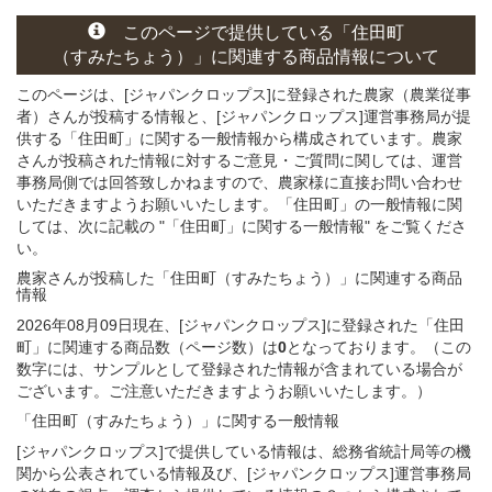
このページ
で
提供している
「住田町
（すみたちょう）」
に関連する
商品
情報について
このページは、[ジャパンクロップス]に登録された農家（農業従事
者）さんが投稿する情報と、[ジャパンクロップス]運営事務局が提
供する「住田町」に関する一般情報から構成されています。農家
さんが投稿された情報に対するご意見・ご質問に関しては、運営
事務局側では回答致しかねますので、農家様に直接お問い合わせ
いただきますようお願いいたします。「住田町」の一般情報に関
しては、次に記載の "「住田町」に関する一般情報" をご覧くださ
い。
農家さんが投稿した「住田町（すみたちょう）」
に関連する
商品
情報
2026年08月09日現在、[ジャパンクロップス]に登録された「住田
町」に関連する商品数（ページ数）は
0
となっております。（この
数字には、サンプルとして登録された情報が含まれている場合が
ございます。ご注意いただきますようお願いいたします。）
「住田町（すみたちょう）」
に関する
一般
情報
[ジャパンクロップス]で提供している情報は、総務省統計局等の機
関から公表されている情報及び、[ジャパンクロップス]運営事務局