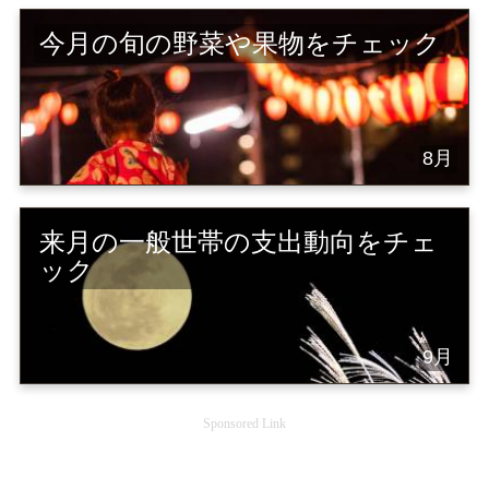
今月の旬の野菜や果物をチェック
8月
来月の一般世帯の支出動向をチェ
ック
9月
Sponsored Link