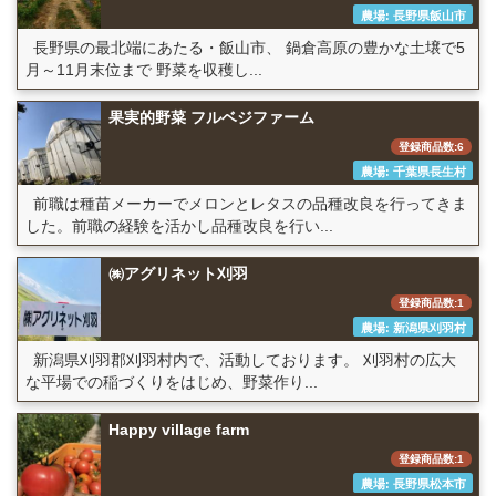
農場: 長野県飯山市
長野県の最北端にあたる・飯山市、 鍋倉高原の豊かな土壌で5
月～11月末位まで 野菜を収穫し...
果実的野菜 フルベジファーム
登録商品数:6
農場: 千葉県長生村
前職は種苗メーカーでメロンとレタスの品種改良を行ってきま
した。前職の経験を活かし品種改良を行い...
㈱アグリネット刈羽
登録商品数:1
農場: 新潟県刈羽村
新潟県刈羽郡刈羽村内で、活動しております。 刈羽村の広大
な平場での稲づくりをはじめ、野菜作り...
Happy village farm
登録商品数:1
農場: 長野県松本市