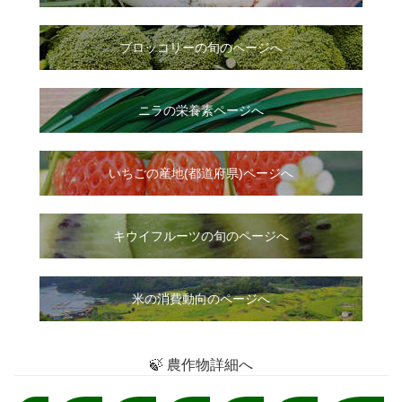
ブロッコリーの旬のページへ
ニラ
の
栄養素ページへ
いちご
の
産地(都道府県)ページへ
キウイフルーツの旬のページへ
米の消費動向のページへ
🍃 農作物詳細へ