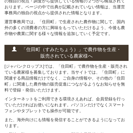
の独自の視点・調査から提供している情報の２つから構成されて
おります。ページの中で出典が記載されていない情報は、当運営
事務局の独自の視点から提供された情報となります。
運営事務局では、「住田町」で生産された農作物に関して、国内
外の多くの消費者の方に興味をもっていただけるよう、今後も農
作物や農業に関する様々な情報を追加していく予定です。
「住田町（すみたちょう）」
で
農作物を
生産・
販売されている
農家様へ
[ジャパンクロップス]では、「住田町」で農作物を生産・販売され
ている農家様を募集しております。当サイトでは、「住田町」に
関連する商品情報だけでなく、ご自身の情報や、その他の「住田
町」に関連した農作物の販売促進につながるようなお知らせを無
料で登録・発信いただけます。
インターネットをご利用できる環境さえあれば、会員登録を行っ
ていただければお使いになれます。パソコンだけでなくスマート
フォンやタブレットでも操作が可能です。
また、海外向けにも情報を発信することができるようになってお
ります。