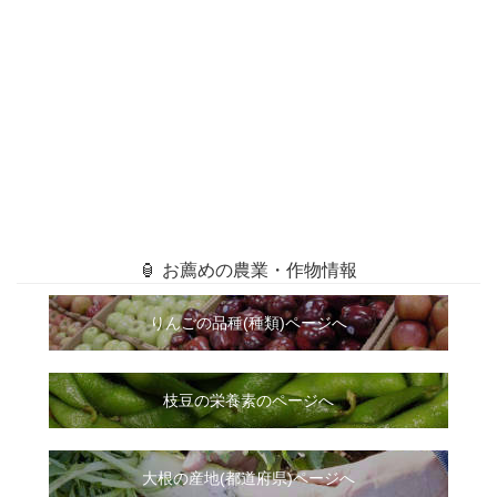
🏮 お薦めの農業・作物情報
りんごの品種(種類)ページへ
枝豆の栄養素のページへ
大根
の
産地(都道府県)ページへ