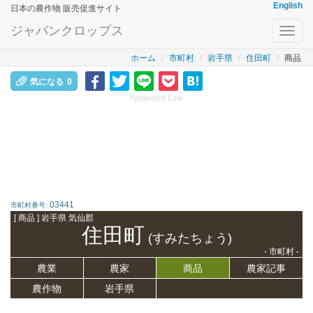
English
日本の農作物 販売促進サイト
ジャパンクロップス
Toggl
navig
ホーム
市町村
岩手県
住田町
商品
気になる
0
Sponsored Link
03441
市町村番号:
[ 商品 ] 岩手県 気仙郡
住田町
(すみたちょう)
- 市町村 -
農業
農家
商品
農家記事
農作物
岩手県