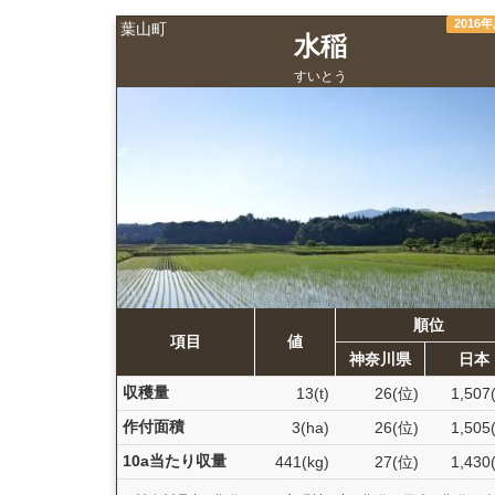
2016
葉山町
水稲
すいとう
順位
項目
値
神奈川県
日本
収穫量
13(t)
26(位)
1,507
作付面積
3(ha)
26(位)
1,505
10a当たり収量
441(kg)
27(位)
1,430