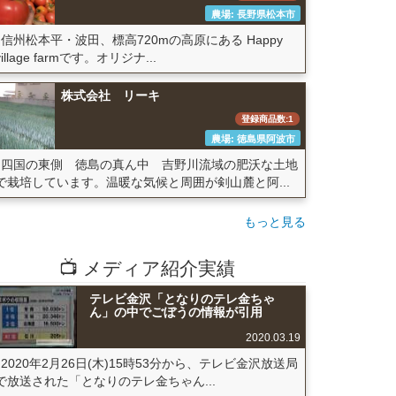
農場: 長野県松本市
信州松本平・波田、標高720mの高原にある Happy
village farmです。オリジナ...
株式会社 リーキ
登録商品数:1
農場: 徳島県阿波市
四国の東側 徳島の真ん中 吉野川流域の肥沃な土地
で栽培しています。温暖な気候と周囲が剣山麓と阿...
もっと見る
📺 メディア紹介実績
テレビ金沢「となりのテレ金ちゃ
ん」の中でごぼうの情報が引用
2020.03.19
2020年2月26日(木)15時53分から、テレビ金沢放送局
で放送された「となりのテレ金ちゃん...