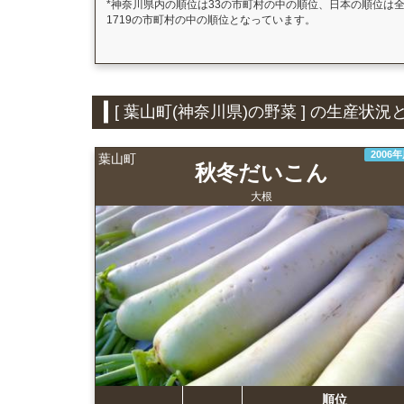
*神奈川県内の順位は33の市町村の中の順位、日本の順位は
1719の市町村の中の順位となっています。
[ 葉山町(神奈川県)の野菜 ] の生産
2006
葉山町
秋冬だいこん
大根
順位