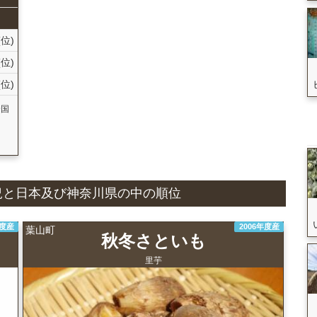
(位)
(位)
(位)
全国
産状況と日本及び神奈川県の中の順位
年度産
2006年度産
葉山町
秋冬さといも
里芋