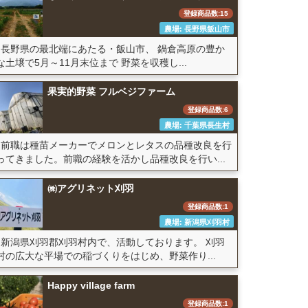
登録商品数:15
農場: 長野県飯山市
長野県の最北端にあたる・飯山市、 鍋倉高原の豊か
な土壌で5月～11月末位まで 野菜を収穫し...
果実的野菜 フルベジファーム
登録商品数:6
農場: 千葉県長生村
前職は種苗メーカーでメロンとレタスの品種改良を行
ってきました。前職の経験を活かし品種改良を行い...
㈱アグリネット刈羽
登録商品数:1
農場: 新潟県刈羽村
新潟県刈羽郡刈羽村内で、活動しております。 刈羽
村の広大な平場での稲づくりをはじめ、野菜作り...
Happy village farm
登録商品数:1