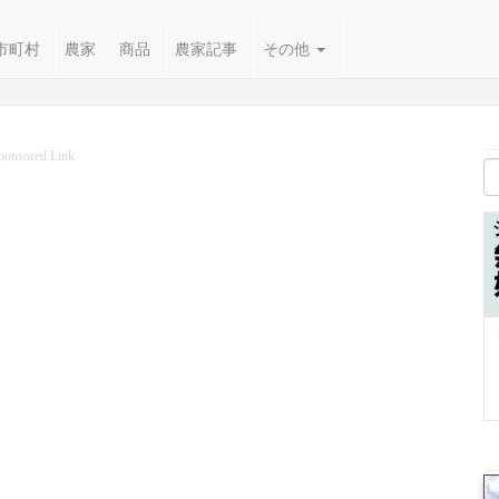
市町村
農家
商品
農家記事
その他
ponsored Link