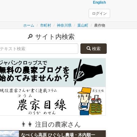
English
ログイン
ホーム
市町村
神奈川県
葉山町
農作物
🔎 サイト内検索
検索
👨👩 注目の農家さん
なべくら高原 ひぐらし農場・木内順一