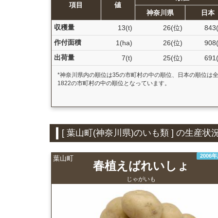
項目
値
神奈川県
日本
収穫量
13(t)
26(位)
843
作付面積
1(ha)
26(位)
908
出荷量
7(t)
25(位)
691
*神奈川県内の順位は35の市町村の中の順位、日本の順位は
1822の市町村の中の順位となっています。
[ 葉山町(神奈川県)のいも類 ] の生
2006
葉山町
春植えばれいしょ
じゃがいも