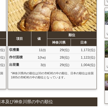
順位
項目
値
神奈川県
日本
収穫量
(位)
11(t)
29(位)
1,172(位)
作付面積
(位)
1(ha)
28(位)
1,122(位)
出荷量
(位)
3(t)
29(位)
1,004(位)
全国
*神奈川県内の順位は33の市町村の中の順位、日本の順位は全国
1805の市町村の中の順位となっています。
況と日本及び神奈川県の中の順位