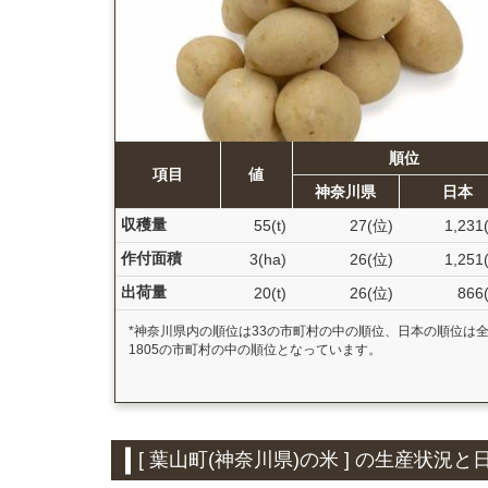
順位
項目
値
神奈川県
日本
収穫量
55(t)
27(位)
1,231
作付面積
3(ha)
26(位)
1,251
出荷量
20(t)
26(位)
866
*神奈川県内の順位は33の市町村の中の順位、日本の順位は
1805の市町村の中の順位となっています。
[ 葉山町(神奈川県)の米 ] の生産状