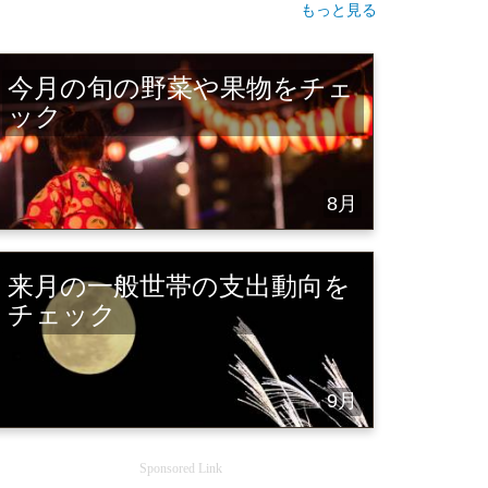
もっと見る
今月の旬の野菜や果物をチェ
ック
8月
来月の一般世帯の支出動向を
チェック
9月
Sponsored Link