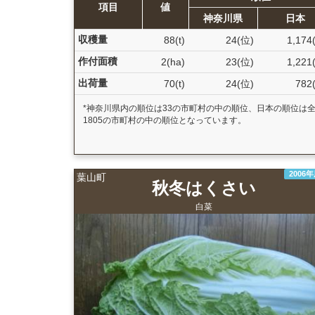
項目
値
神奈川県
日本
収穫量
88(t)
24(位)
1,174
作付面積
2(ha)
23(位)
1,221
出荷量
70(t)
24(位)
782
*神奈川県内の順位は33の市町村の中の順位、日本の順位は
1805の市町村の中の順位となっています。
2006
葉山町
秋冬はくさい
白菜