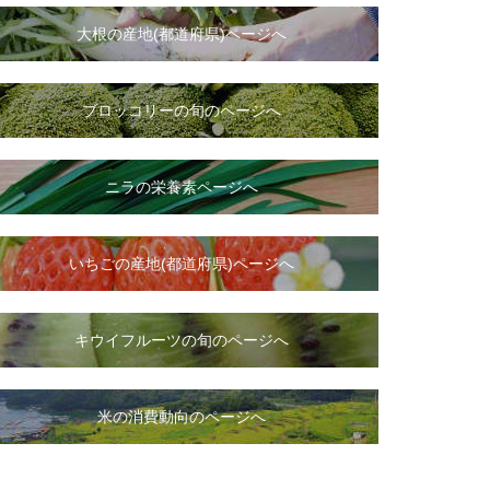
大根
の
産地(都道府県)ページへ
ブロッコリーの旬のページへ
ニラ
の
栄養素ページへ
いちご
の
産地(都道府県)ページへ
キウイフルーツの旬のページへ
米の消費動向のページへ