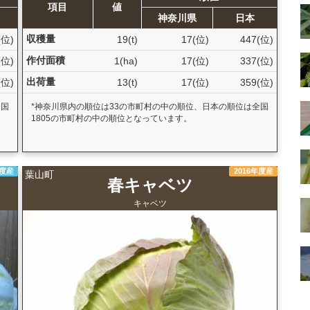
項目
値
神奈川県
日本
収穫量
(位)
19(t)
17(位)
447(位)
作付面積
(位)
1(ha)
17(位)
337(位)
出荷量
(位)
13(t)
17(位)
359(位)
全国
*神奈川県内の順位は33の市町村の中の順位、日本の順位は全国
1805の市町村の中の順位となっています。
年度産
2016年度産
葉山町
春キャベツ
キャベツ