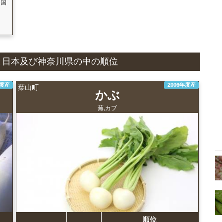
全国
状況と日本及び神奈川県の中の順位
年度産
2006年度産
葉山町
かぶ
蕪,カブ
順位