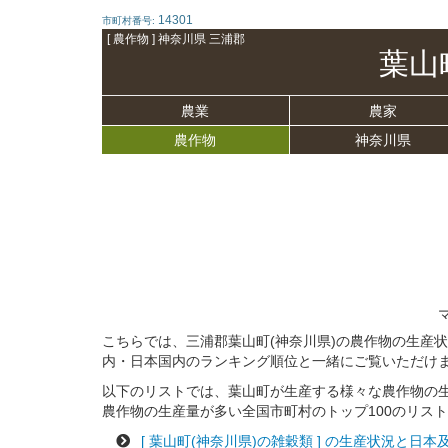
14301
市町村番号:
[ 農作物 ] 神奈川県 三浦郡
葉山
農業
農家
農作物
神奈川県
こちらでは、三浦郡葉山町(神奈川県)の農作物の生産
内・日本国内のランキング順位と一緒にご覧いただけ
以下のリストでは、葉山町が生産する様々な農作物の
農作物の生産量が多い全国市町村のトップ100のリス
[ 葉山町(神奈川県)の雑穀類 ] の生産状況と日