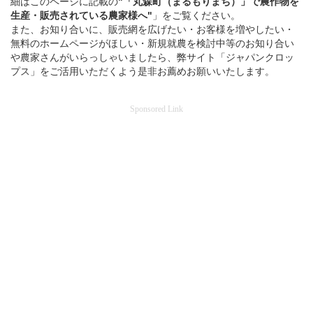
細はこのページに記載の
"「丸森町（まるもりまち）」
で
農作物を
生産・販売されている
農家様へ"
」をご覧ください。
また、お知り合いに、販売網を広げたい・お客様を増やしたい・
無料のホームページがほしい・新規就農を検討中等のお知り合い
や農家さんがいらっしゃいましたら、弊サイト「ジャパンクロッ
プス」をご活用いただくよう是非お薦めお願いいたします。
Sponsored Link