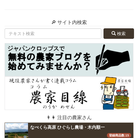
🔎 サイト内検索
検索
👨👩 注目の農家さん
なべくら高原 ひぐらし農場・木内順一
登録商品数:15