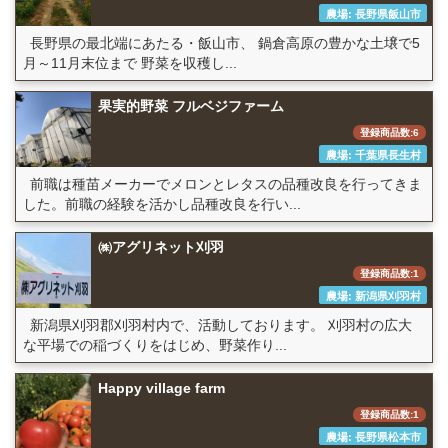
農場: 長野県飯山市
長野県の最北端にあたる・飯山市、 鍋倉高原の豊かな土壌で5
月～11月末位まで 野菜を収穫し...
果実的野菜 フルベジファーム
登録商品数:6
農場: 千葉県長生村
前職は種苗メーカーでメロンとレタスの品種改良を行ってきま
した。前職の経験を活かし品種改良を行い...
㈱アグリネット刈羽
登録商品数:1
農場: 新潟県刈羽村
新潟県刈羽郡刈羽村内で、活動しております。 刈羽村の広大
な平場での稲づくりをはじめ、野菜作り...
Happy village farm
登録商品数:1
農場: 長野県松本市