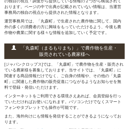
の独自の視点・調査から提供している情報の２つから構成されて
おります。ページの中で出典が記載されていない情報は、当運営
事務局の独自の視点から提供された情報となります。
運営事務局では、「丸森町」で生産された農作物に関して、国内
外の多くの消費者の方に興味をもっていただけるよう、今後も農
作物や農業に関する様々な情報を追加していく予定です。
「丸森町（まるもりまち）」
で
農作物を
生産・
販売されている
農家様へ
[ジャパンクロップス]では、「丸森町」で農作物を生産・販売され
ている農家様を募集しております。当サイトでは、「丸森町」に
関連する商品情報だけでなく、ご自身の情報や、その他の「丸森
町」に関連した農作物の販売促進につながるようなお知らせを無
料で登録・発信いただけます。
インターネットをご利用できる環境さえあれば、会員登録を行っ
ていただければお使いになれます。パソコンだけでなくスマート
フォンやタブレットでも操作が可能です。
また、海外向けにも情報を発信することができるようになってお
ります。