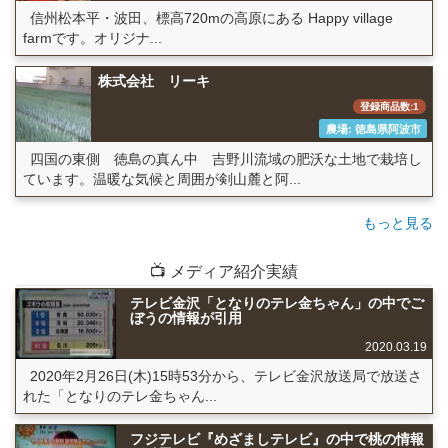
信州松本平・波田、標高720mの高原にある Happy village
farmです。オリジナ...
株式会社 リーキ
登録商品数:1
農場: 徳島県阿波市
四国の東側 徳島の真ん中 吉野川流域の肥沃な土地で栽培し
ています。温暖な気候と周囲が剣山麓と阿...
もっと見る
📺 メディア紹介実績
テレビ金沢「となりのテレ金ちゃん」の中でご
ぼうの情報が引用
2020.03.19
2020年2月26日(木)15時53分から、テレビ金沢放送局で放送さ
れた「となりのテレ金ちゃん...
フジテレビ『めざましテレビ』の中で桃の情報