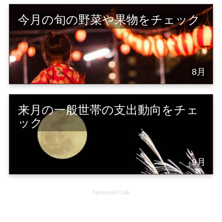
今月の旬の野菜や果物をチェック
8月
来月の一般世帯の支出動向をチェ
ック
9月
Sponsored Link