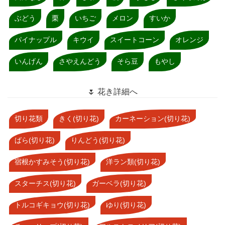
ぶどう
栗
いちご
メロン
すいか
パイナップル
キウイ
スイートコーン
オレンジ
いんげん
さやえんどう
そら豆
もやし
🌷 花き詳細へ
切り花類
きく(切り花)
カーネーション(切り花)
ばら(切り花)
りんどう(切り花)
宿根かすみそう(切り花)
洋ラン類(切り花)
スターチス(切り花)
ガーベラ(切り花)
トルコギキョウ(切り花)
ゆり(切り花)