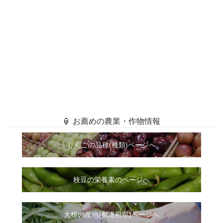
🏮 お薦めの農業・作物情報
りんごの品種(種類)ページへ
枝豆の栄養素のページへ
大根
の
産地(都道府県)ページへ