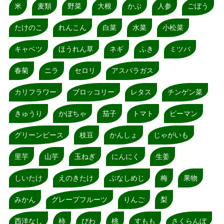
米
麦類
野菜
大根
かぶ
人参
ごぼう
たけのこ
れんこん
白菜
水菜
小松菜
キャベツ
ほうれん草
ネギ
ふき
ミツバ
春菊
ニラ
セロリ
アスパラガス
カリフラワー
ブロッコリー
レタス
チンゲン菜
きゅうり
かぼちゃ
茄子
トマト
ピーマン
グリーンピース
枝豆
かんしょ
じゃがいも
里芋
山芋
玉ねぎ
にんにく
生姜
しいたけ
えのきたけ
ぶなしめじ
梅
果物
みかん
グレープフルーツ
りんご
梨
西洋なし
柿
びわ
桃
すもも
さくらんぼ