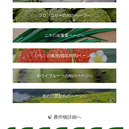
ブロッコリーの旬のページへ
ニラ
の
栄養素ページへ
いちご
の
産地(都道府県)ページへ
キウイフルーツの旬のページへ
米の消費動向のページへ
🍃 農作物詳細へ