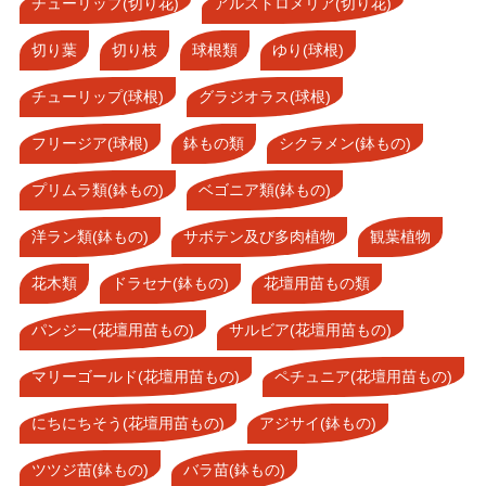
チューリップ(切り花)
アルストロメリア(切り花)
切り葉
切り枝
球根類
ゆり(球根)
チューリップ(球根)
グラジオラス(球根)
フリージア(球根)
鉢もの類
シクラメン(鉢もの)
プリムラ類(鉢もの)
ベゴニア類(鉢もの)
洋ラン類(鉢もの)
サボテン及び多肉植物
観葉植物
花木類
ドラセナ(鉢もの)
花壇用苗もの類
パンジー(花壇用苗もの)
サルビア(花壇用苗もの)
マリーゴールド(花壇用苗もの)
ペチュニア(花壇用苗もの)
にちにちそう(花壇用苗もの)
アジサイ(鉢もの)
ツツジ苗(鉢もの)
バラ苗(鉢もの)