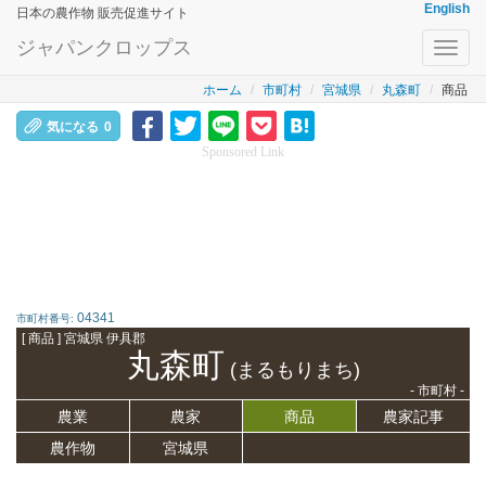
English
日本の農作物 販売促進サイト
ジャパンクロップス
Toggl
navig
ホーム
市町村
宮城県
丸森町
商品
気になる
0
Sponsored Link
04341
市町村番号:
[ 商品 ] 宮城県 伊具郡
丸森町
(まるもりまち)
- 市町村 -
農業
農家
商品
農家記事
農作物
宮城県