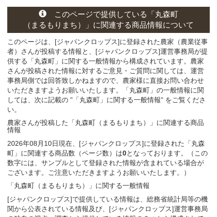
このページ
で
提供している
「丸森町
（まるもりまち）」
に関連する
商品
情報について
このページは、[ジャパンクロップス]に登録された農家（農業従事
者）さんが投稿する情報と、[ジャパンクロップス]運営事務局が提
供する「丸森町」に関する一般情報から構成されています。農家
さんが投稿された情報に対するご意見・ご質問に関しては、運営
事務局側では回答致しかねますので、農家様に直接お問い合わせ
いただきますようお願いいたします。「丸森町」の一般情報に関
しては、次に記載の "「丸森町」に関する一般情報" をご覧くださ
い。
農家さんが投稿した「丸森町（まるもりまち）」
に関連する
商品
情報
2026年08月10日現在、[ジャパンクロップス]に登録された「丸森
町」に関連する商品数（ページ数）は
0
となっております。（この
数字には、サンプルとして登録された情報が含まれている場合が
ございます。ご注意いただきますようお願いいたします。）
「丸森町（まるもりまち）」
に関する
一般
情報
[ジャパンクロップス]で提供している情報は、総務省統計局等の機
関から公表されている情報及び、[ジャパンクロップス]運営事務局