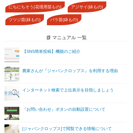
にちにちそう(花壇用苗もの)
アジサイ(鉢もの)
ツツジ苗(鉢もの)
バラ苗(鉢もの)
📗 マニュアル 一覧
【SNS簡単投稿】機能のご紹介
農家さんが『ジャパンクロップス』を利用する理由
インターネット検索で上位表示を目指しましょう
『お問い合わせ』ボタンの自動設置について
[ジャパンクロップス]で閲覧できる情報について