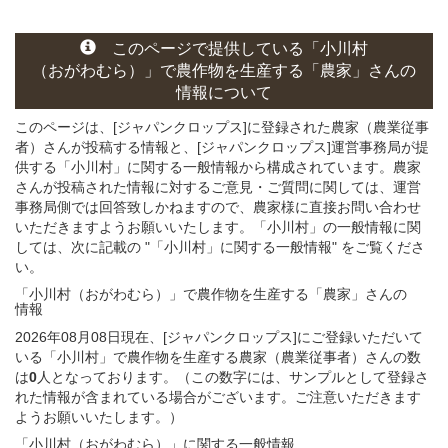
このページ
で
提供している
「小川村
（おがわむら）」
で農作物を生産する
「農家」さん
の
情報について
このページは、[ジャパンクロップス]に登録された農家（農業従事
者）さんが投稿する情報と、[ジャパンクロップス]運営事務局が提
供する「小川村」に関する一般情報から構成されています。農家
さんが投稿された情報に対するご意見・ご質問に関しては、運営
事務局側では回答致しかねますので、農家様に直接お問い合わせ
いただきますようお願いいたします。「小川村」の一般情報に関
しては、次に記載の "「小川村」に関する一般情報" をご覧くださ
い。
「小川村（おがわむら）」
で農作物を生産する
「農家」さん
の
情報
2026年08月08日現在、[ジャパンクロップス]にご登録いただいて
いる「小川村」で農作物を生産する農家（農業従事者）さんの数
は
0
人となっております。（この数字には、サンプルとして登録さ
れた情報が含まれている場合がございます。ご注意いただきます
ようお願いいたします。）
「小川村（おがわむら）」
に関する
一般
情報