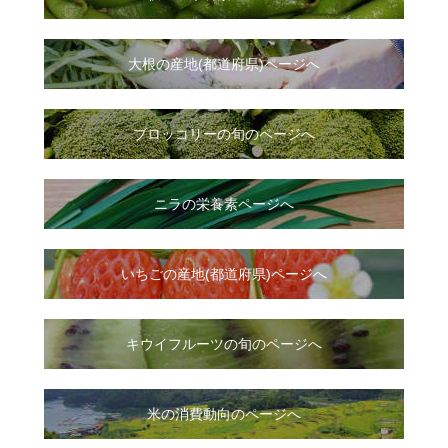
大根
の
産地(都道府県)ページへ
ブロッコリーの旬のページへ
ニラ
の
栄養素ページへ
いちご
の
産地(都道府県)ページへ
キウイフルーツの旬のページへ
米の消費動向のページへ