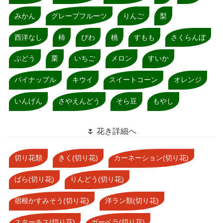
みかん
グレープフルーツ
りんご
梨
西洋なし
柿
びわ
桃
すもも
さくらんぼ
ぶどう
栗
いちご
メロン
すいか
パイナップル
キウイ
スイートコーン
オレンジ
いんげん
さやえんどう
そら豆
もやし
🌷 花き詳細へ
切り花類
きく(切り花)
カーネーション(切り花)
ばら(切り花)
りんどう(切り花)
宿根かすみそう(切り花)
洋ラン類(切り花)
スターチス(切り花)
ガーベラ(切り花)