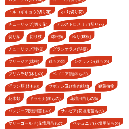
トルコギキョウ(切り花)
ゆり(切り花)
チューリップ(切り花)
アルストロメリア(切り花)
切り葉
切り枝
球根類
ゆり(球根)
チューリップ(球根)
グラジオラス(球根)
フリージア(球根)
鉢もの類
シクラメン(鉢もの)
プリムラ類(鉢もの)
ベゴニア類(鉢もの)
洋ラン類(鉢もの)
サボテン及び多肉植物
観葉植物
花木類
ドラセナ(鉢もの)
花壇用苗もの類
パンジー(花壇用苗もの)
サルビア(花壇用苗もの)
マリーゴールド(花壇用苗もの)
ペチュニア(花壇用苗もの)