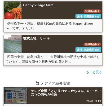
Happy village farm
登録商品数:1
農場: 長野県松本市
信州松本平・波田、標高720mの高原にある Happy village
farmです。オリジナ...
株式会社 リーキ
登録商品数:1
農場: 徳島県阿波市
四国の東側 徳島の真ん中 吉野川流域の肥沃な土地で栽培し
ています。温暖な気候と周囲が剣山麓と阿...
もっと見る
📺 メディア紹介実績
テレビ金沢「となりのテレ金ちゃん」の中でご
ぼうの情報が引用
2020.03.19