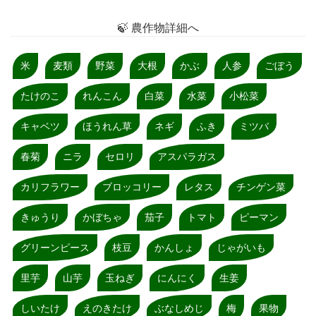
🍃 農作物詳細へ
米
麦類
野菜
大根
かぶ
人参
ごぼう
たけのこ
れんこん
白菜
水菜
小松菜
キャベツ
ほうれん草
ネギ
ふき
ミツバ
春菊
ニラ
セロリ
アスパラガス
カリフラワー
ブロッコリー
レタス
チンゲン菜
きゅうり
かぼちゃ
茄子
トマト
ピーマン
グリーンピース
枝豆
かんしょ
じゃがいも
里芋
山芋
玉ねぎ
にんにく
生姜
しいたけ
えのきたけ
ぶなしめじ
梅
果物