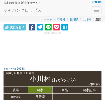
English
日本の農作物 販売促進サイト
ジャパンクロップス
Toggl
navig
ホーム
市町村
長野県
小川村
農家
気になる
0
Sponsored Link
20588
市町村番号:
[ 農家 ] 長野県 上水内郡
小川村
(おがわむら)
- 市町村 -
農業
農家
商品
農家記事
農作物
長野県