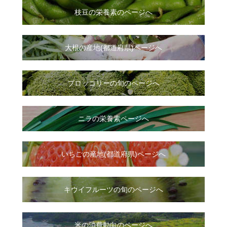
枝豆の栄養素のページへ
大根
の
産地(都道府県)ページへ
ブロッコリーの旬のページへ
ニラ
の
栄養素ページへ
いちご
の
産地(都道府県)ページへ
キウイフルーツの旬のページへ
米の消費動向のページへ