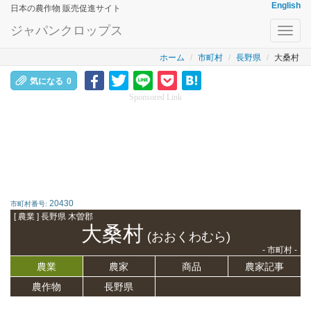
English
日本の農作物 販売促進サイト
ジャパンクロップス
Toggl
navig
ホーム
市町村
長野県
大桑村
気になる
0
Sponsored Link
20430
市町村番号:
[ 農業 ] 長野県 木曽郡
大桑村
(おおくわむら)
- 市町村 -
農業
農家
商品
農家記事
農作物
長野県