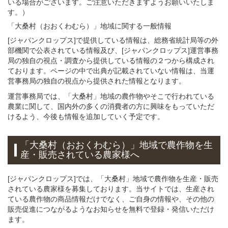
いる場合がございます。ご注意いただきますようお願いいたしま
す。）
「大桑村（おおくわむら）」
地域
に関する
一般
情報
[ジャパンクロップス]で提供している情報は、総務省統計局等の外
部機関で公表されている情報及び、[ジャパンクロップス]運営事務
局の独自の視点・調査から提供している情報の２つから構成され
ております。ページの中で出典が記載されていない情報は、当運
営事務局の独自の視点から提供された情報となります。
運営事務局では、「大桑村」地域の農作物やそこで行われている
農業に関して、国内外の多くの消費者の方に興味をもっていただ
けるよう、今後も情報を追加していく予定です。
「大桑村（おおくわむら）」
地域
で
農作物を
生
産・販売されている
農家様へ
[ジャパンクロップス]では、「大桑村」地域で農作物を生産・販売
されている農家様を募集しております。当サイトでは、生産され
ている農作物の商品情報だけでなく、ご自身の情報や、その他の
販売促進につながるようなお知らせを無料で登録・発信いただけ
ます。