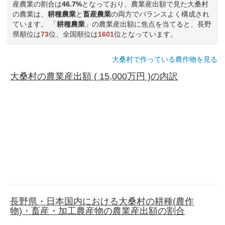
産農業の割合は
46.7%
となっており、農業産出額で見た大桑村
の農業は、
耕種農業
と
畜産農業
の両方でバランスよく構成され
ています。 「
耕種農業
」の農業産出額に焦点を当てると、長野
県順位は
73
位、全国順位は
1601
位となっています。
大桑村で作っている農作物を見る
大桑村の農業産出額 ( 15,000万円 )の内訳
長野県・日本国内における大桑村の耕種(農作
物)・畜産・加工農産物の農業産出額の割合