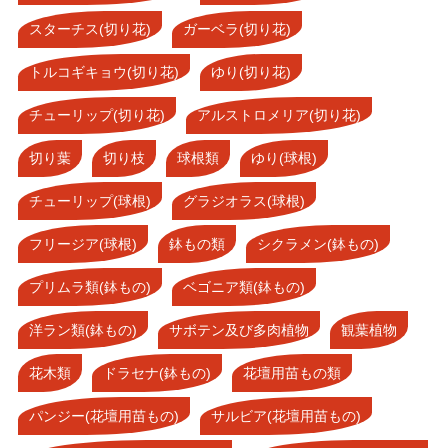
スターチス(切り花)
ガーベラ(切り花)
トルコギキョウ(切り花)
ゆり(切り花)
チューリップ(切り花)
アルストロメリア(切り花)
切り葉
切り枝
球根類
ゆり(球根)
チューリップ(球根)
グラジオラス(球根)
フリージア(球根)
鉢もの類
シクラメン(鉢もの)
プリムラ類(鉢もの)
ベゴニア類(鉢もの)
洋ラン類(鉢もの)
サボテン及び多肉植物
観葉植物
花木類
ドラセナ(鉢もの)
花壇用苗もの類
パンジー(花壇用苗もの)
サルビア(花壇用苗もの)