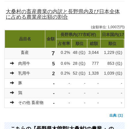
大桑村の畜産農業の内訳と長野県内及び日本全体
に占める農業産出額の割合
(金額単位: 1,000万円)
長野県内(77市町村)
日本国内(171
品目名
金額
占有率
順位
総額
順位
畜産
7
0.2%
48 (位)
3,044
1,229 (位)
肉用牛
5
0.6%
28 (位)
777
853 (位)
乳用牛
2
0.2%
52 (位)
1,328
1,039 (位)
豚
-
-
-
-
-
鶏
-
-
-
-
-
その他 畜産物
-
-
-
-
-
出典: [1]
こちらの『長野県木曽郡[大桑村]の農業 』の