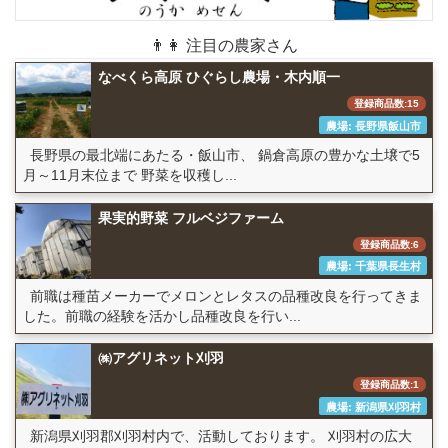
👨👩 注目の農家さん
なべくら高原 ひぐらし農場・木内順一
登録商品数:15
農場: 長野県飯山市
長野県の最北端にあたる・飯山市、 鍋倉高原の豊かな土壌で5
月～11月末位まで 野菜を収穫し...
果実的野菜 フルベジファーム
登録商品数:6
農場: 千葉県長生村
前職は種苗メーカーでメロンとレタスの品種改良を行ってきま
した。前職の経験を活かし品種改良を行い...
㈱アグリネット刈羽
登録商品数:1
農場: 新潟県刈羽村
新潟県刈羽郡刈羽村内で、活動しております。 刈羽村の広大