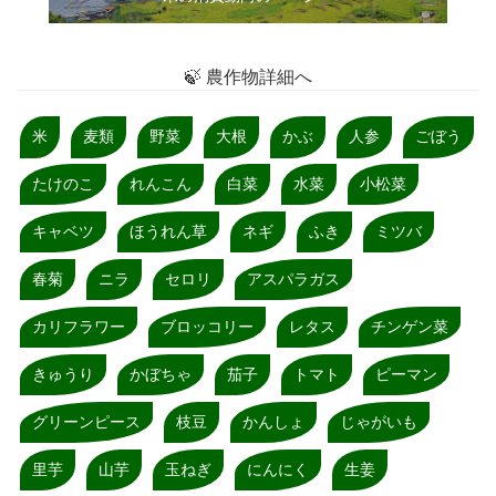
🍃 農作物詳細へ
米
麦類
野菜
大根
かぶ
人参
ごぼう
たけのこ
れんこん
白菜
水菜
小松菜
キャベツ
ほうれん草
ネギ
ふき
ミツバ
春菊
ニラ
セロリ
アスパラガス
カリフラワー
ブロッコリー
レタス
チンゲン菜
きゅうり
かぼちゃ
茄子
トマト
ピーマン
グリーンピース
枝豆
かんしょ
じゃがいも
里芋
山芋
玉ねぎ
にんにく
生姜