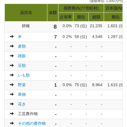
(金額単位: 1,000万円)
長野県内(77市町村)
日本国内(17
品目名
金額
占有率
順位
総額
順位
耕種
8
0.0%
73 (位)
21,235
1,601 (位)
米
7
0.2%
58 (位)
4,548
1,287 (位)
麦類
-
-
-
-
-
雑穀
-
-
-
-
-
豆類
-
-
-
-
-
いも類
-
-
-
-
-
野菜
1
0.0%
75 (位)
8,964
1,615 (位)
果物
-
-
-
-
-
花き
-
-
-
-
-
工芸農作物
-
-
-
-
-
その他の農作物
-
-
-
-
-