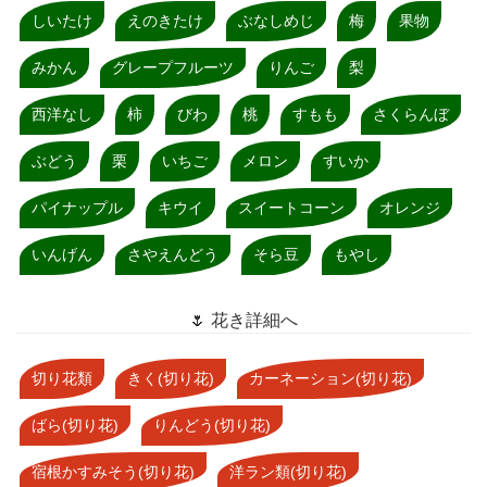
しいたけ
えのきたけ
ぶなしめじ
梅
果物
みかん
グレープフルーツ
りんご
梨
西洋なし
柿
びわ
桃
すもも
さくらんぼ
ぶどう
栗
いちご
メロン
すいか
パイナップル
キウイ
スイートコーン
オレンジ
いんげん
さやえんどう
そら豆
もやし
🌷 花き詳細へ
切り花類
きく(切り花)
カーネーション(切り花)
ばら(切り花)
りんどう(切り花)
宿根かすみそう(切り花)
洋ラン類(切り花)