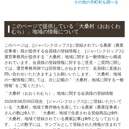
その他の市町村を調べる
このページで提供している
「大桑村（おおくわ
むら）」
地域
の情報について
このページは、[ジャパンクロップス]に登録されている農家（農業
従事者）様が提供する会員様の登録情報と、[ジャパンクロップス]
運営事務局が提供する「大桑村」地域に関する一般情報から構成
されています。会員様の登録情報に対するご意見・ご質問に関し
ては、運営事務局側では回答致しかねますので、会員様に直接お
問い合わせいただきますようお願いいたします。「大桑村」地域
の一般情報に関しては、次に記載の "「大桑村」地域に関する一般
情報" をご覧ください。
「大桑村（おおくわむら）」
地域
に関する
会員様
の
登録
情報
2026年08月09日現在、[ジャパンクロップス]にご登録いただいて
いる「大桑村」地域で農作物を生産している農家（農業従事者）
さんの数は
0
人で、「大桑村」地域で生産される登録商品は
0
件、
「大桑村」地域で登録されている農家記事は
0
件となっておりま
す。（この数字には、サンプルとして登録された情報が含まれて