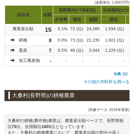
(金額単位: 1,000万円)
長野県内(77市町村)
日本国内(1719
品目名
金額
占有率
順位
総額
順位
農業産出額
15
0.1%
72 (位)
24,280
1,594 (位)
92
耕種
8
0.0%
73 (位)
21,235
1,601 (位)
60
畜産
7
0.2%
48 (位)
3,044
1,229 (位)
31
加工農産物
-
-
-
-
-
出典: [1]
その他の市町村を調べる
大桑村(長野県)の耕種農業
(対象データ: 2016年度産)
大桑村の耕種(農作物)農業は、農業産出額ベースで、長野県順
位
73
位、全国順位
1601
位となっています。
また、大桑村の耕種農業において、農業産出額の割合が高く、