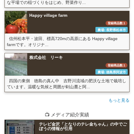
な平場での稲づくりをはじめ、野菜作り...
Happy village farm
登録商品数:1
農場: 長野県松本市
信州松本平・波田、標高720mの高原にある Happy village
farmです。オリジナ...
株式会社 リーキ
登録商品数:1
農場: 徳島県阿波市
四国の東側 徳島の真ん中 吉野川流域の肥沃な土地で栽培し
ています。温暖な気候と周囲が剣山麓と阿...
もっと見る
📺 メディア紹介実績
テレビ金沢「となりのテレ金ちゃん」の中でご
ぼうの情報が引用