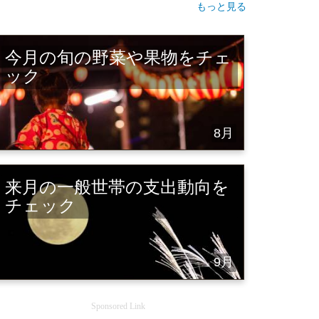
もっと見る
今月の旬の野菜や果物をチェ
ック
8月
来月の一般世帯の支出動向を
チェック
9月
Sponsored Link