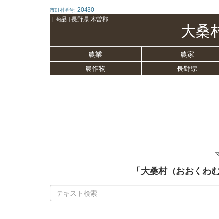
20430
市町村番号:
[ 商品 ] 長野県 木曽郡
大桑
農業
農家
農作物
長野県
「大桑村（おおくわ