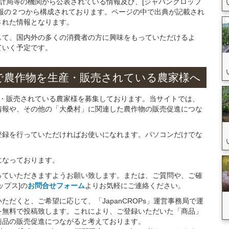
統計局等の機関から公表されている情報及び、[ジャパンクロップ
報の２つから構成されております。ページの中で出典が記載され
された情報となります。
して、国内外の多くの消費者の方に興味をもっていただけるよ
ていく予定です。
で
農作物を
生産・販売されている
農家様へ
産・販売されている農家様を募集しております。当サイトでは、
情報や、その他の「大桑村」に関連した農作物の販売促進につな
。
登録を行っていただければお使いになれます。パソコンだけでな
になっております。
っていただきますようお願い致します。または、ご質問や、ご確
ップス]の
お問合せフォーム
よりお気軽にご連絡ください。
だくと、ご希望に応じて、「JapanCROPs」運営事務局で運
を無料で投稿致します。これにより、ご登録いただいた「商品」
商品の販売促進につながると考えております。