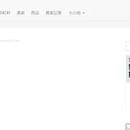
市町村
農家
商品
農家記事
その他
ponsored Link