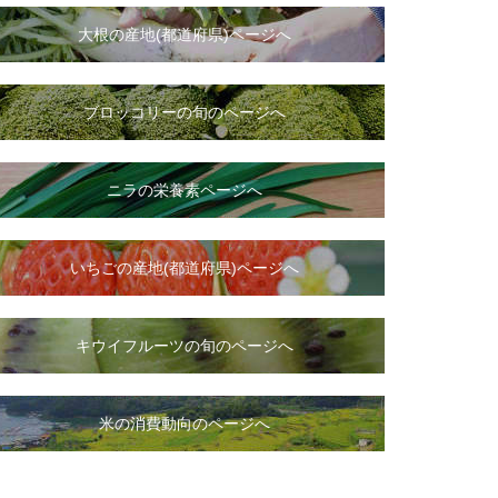
大根
の
産地(都道府県)ページへ
ブロッコリーの旬のページへ
ニラ
の
栄養素ページへ
いちご
の
産地(都道府県)ページへ
キウイフルーツの旬のページへ
米の消費動向のページへ