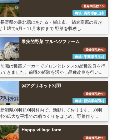
登録商品数:15
農場: 長野県飯山市
長野県の最北端にあたる・飯山市、 鍋倉高原の豊か
な土壌で5月～11月末位まで 野菜を収穫し...
果実的野菜 フルベジファーム
登録商品数:6
農場: 千葉県長生村
前職は種苗メーカーでメロンとレタスの品種改良を行
ってきました。前職の経験を活かし品種改良を行い...
㈱アグリネット刈羽
登録商品数:1
農場: 新潟県刈羽村
新潟県刈羽郡刈羽村内で、活動しております。 刈羽
村の広大な平場での稲づくりをはじめ、野菜作り...
Happy village farm
登録商品数:1