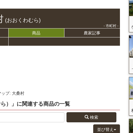
村
(おおくわむら)
- 市町村 -
商品
農家記事
マップ: 大桑村
むら）」
に関連する
商品
の
一覧
検索
並び替え