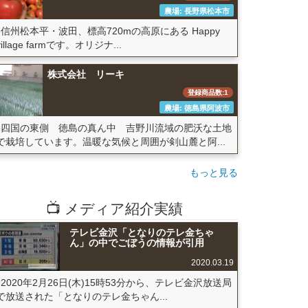
農場: 長野県松本市
信州松本平・波田、標高720mの高原にある Happy
village farmです。オリジナ...
株式会社 リーキ
登録商品数:1
農場: 徳島県阿波市
四国の東側 徳島の真ん中 吉野川流域の肥沃な土地
で栽培しています。温暖な気候と周囲が剣山麓と阿...
もっと見る
📺 メディア紹介実績
テレビ金沢「となりのテレ金ちゃ
ん」の中でごぼうの情報が引用
2020.03.19
2020年2月26日(木)15時53分から、テレビ金沢放送局
で放送された「となりのテレ金ちゃん...