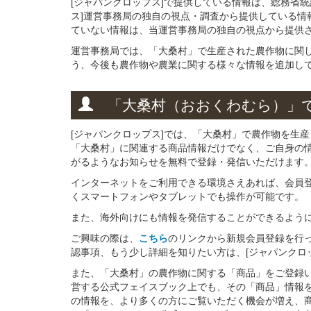
[ジャパンクロップス]で提供している情報は、総務省
ス]運営事務局の独自の視点・調査から提供している情
ていない情報は、当運営事務局の独自の視点から提供
運営事務局では、「大桑村」で生産された農作物に関
う、今後も農作物や農業に関する様々な情報を追加し
「大桑村（おおくわむら）」
[ジャパンクロップス]では、「大桑村」で農作物を生
「大桑村」に関連する商品情報だけでなく、ご自身の
がるようなお知らせを無料で登録・発信いただけます
インターネットをご利用できる環境さえあれば、会員
くスマートフォンやタブレットでも操作が可能です。
また、海外向けにも情報を発信することができるよう
ご興味の際は、
こちら
のリンクから新規会員登録を行
認事項、もう少し詳細を知りたい方は、[ジャパンクロ
また、「大桑村」の農作物に関する「商品」をご登録いた
営する公式フェイスブック上でも、その「商品」情報
の情報を、より多くの方にご覧いただく機会が増え、