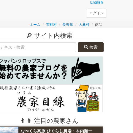
English
ログイン
ホーム
市町村
長野県
大桑村
商品
🔎 サイト内検索
検索
👨👩 注目の農家さん
なべくら高原 ひぐらし農場・木内順一