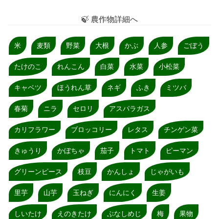
🍃 農作物詳細へ
米
麦類
野菜
大根
かぶ
人参
ごぼう
たけのこ
れんこん
白菜
水菜
小松菜
キャベツ
ほうれん草
ネギ
ふき
ミツバ
春菊
ニラ
セロリ
アスパラガス
カリフラワー
ブロッコリー
レタス
チンゲン菜
きゅうり
かぼちゃ
茄子
トマト
ピーマン
グリーンピース
枝豆
かんしょ
じゃがいも
里芋
山芋
玉ねぎ
にんにく
生姜
しいたけ
えのきたけ
ぶなしめじ
梅
果物