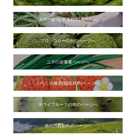
大根
の
産地(都道府県)ページへ
ブロッコリーの旬のページへ
ニラ
の
栄養素ページへ
いちご
の
産地(都道府県)ページへ
キウイフルーツの旬のページへ
米の消費動向のページへ