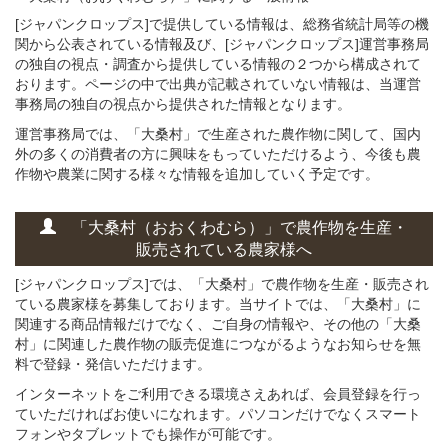
[ジャパンクロップス]で提供している情報は、総務省統計局等の機
関から公表されている情報及び、[ジャパンクロップス]運営事務局
の独自の視点・調査から提供している情報の２つから構成されて
おります。ページの中で出典が記載されていない情報は、当運営
事務局の独自の視点から提供された情報となります。
運営事務局では、「大桑村」で生産された農作物に関して、国内
外の多くの消費者の方に興味をもっていただけるよう、今後も農
作物や農業に関する様々な情報を追加していく予定です。
「大桑村（おおくわむら）」
で
農作物を
生産・
販売されている
農家様へ
[ジャパンクロップス]では、「大桑村」で農作物を生産・販売され
ている農家様を募集しております。当サイトでは、「大桑村」に
関連する商品情報だけでなく、ご自身の情報や、その他の「大桑
村」に関連した農作物の販売促進につながるようなお知らせを無
料で登録・発信いただけます。
インターネットをご利用できる環境さえあれば、会員登録を行っ
ていただければお使いになれます。パソコンだけでなくスマート
フォンやタブレットでも操作が可能です。