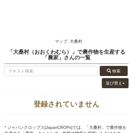
マップ: 大桑村
「大桑村（おおくわむら）」
で農作物を生産する
「農家」さん
の
一覧
検索
並び替え
登録されていません
* ジャパンクロップス[JapanCROPs]では、「大桑村」で農作物を