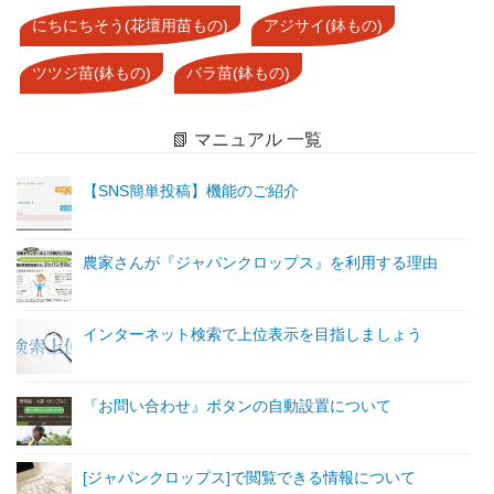
にちにちそう(花壇用苗もの)
アジサイ(鉢もの)
ツツジ苗(鉢もの)
バラ苗(鉢もの)
📗 マニュアル 一覧
【SNS簡単投稿】機能のご紹介
農家さんが『ジャパンクロップス』を利用する理由
インターネット検索で上位表示を目指しましょう
『お問い合わせ』ボタンの自動設置について
[ジャパンクロップス]で閲覧できる情報について