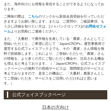
また、海外向けにも情報を発信することができるようになってお
ります。
ご興味の際は、
こちら
のリンクから新規会員登録を行っていただ
きますようお願い致します。または、ご質問や、ご確認事項、も
う少し詳細を知りたい方は、[ジャパンクロップス]の
お問合せフォ
ーム
よりお気軽にご連絡ください。
また、「大桑村」で農作物を生産している「農家」さんとしてご
登録いただくと、ご希望に応じて「JapanCROPs」運営事務局で
運営する公式フェイスブック上でも、その「農家」さん情報を無
料で投稿致します。これにより、ご登録いただいた「農家」さん
の情報を、より多くの方にご覧いただく機会や、注目される機会
も増えると考えております。（「JapanCROPs」公式フェイスブ
ックページへの無料での投稿サービスは、期間限定のサービスと
考えておりますので、是非この機会に、「大桑村」農家さんとし
てご登録いただき、サービスをご活用いただければと思いま
す。）
公式フェイスブックページ
日本の方向け