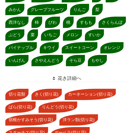
みかん
グレープフルーツ
りんご
梨
西洋なし
柿
びわ
桃
すもも
さくらんぼ
ぶどう
栗
いちご
メロン
すいか
パイナップル
キウイ
スイートコーン
オレンジ
いんげん
さやえんどう
そら豆
もやし
🌷 花き詳細へ
切り花類
きく(切り花)
カーネーション(切り花)
ばら(切り花)
りんどう(切り花)
宿根かすみそう(切り花)
洋ラン類(切り花)
スターチス(切り花)
ガーベラ(切り花)