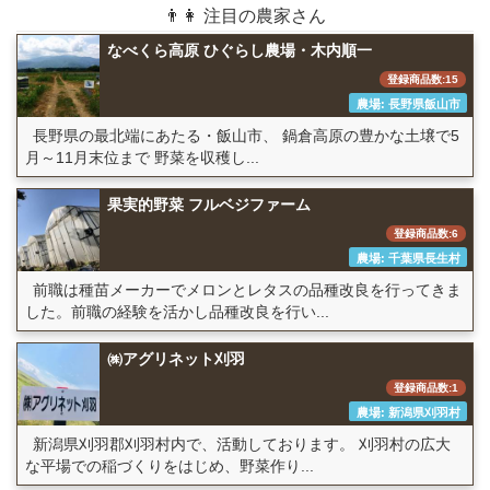
👨👩 注目の農家さん
なべくら高原 ひぐらし農場・木内順一
登録商品数:15
農場: 長野県飯山市
長野県の最北端にあたる・飯山市、 鍋倉高原の豊かな土壌で5
月～11月末位まで 野菜を収穫し...
果実的野菜 フルベジファーム
登録商品数:6
農場: 千葉県長生村
前職は種苗メーカーでメロンとレタスの品種改良を行ってきま
した。前職の経験を活かし品種改良を行い...
㈱アグリネット刈羽
登録商品数:1
農場: 新潟県刈羽村
新潟県刈羽郡刈羽村内で、活動しております。 刈羽村の広大
な平場での稲づくりをはじめ、野菜作り...