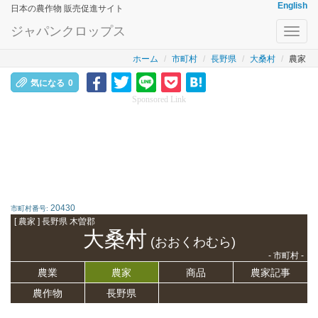
English
日本の農作物 販売促進サイト
ジャパンクロップス
Toggl
navig
ホーム
市町村
長野県
大桑村
農家
気になる
0
Sponsored Link
20430
市町村番号:
[ 農家 ] 長野県 木曽郡
大桑村
(おおくわむら)
- 市町村 -
農業
農家
商品
農家記事
農作物
長野県