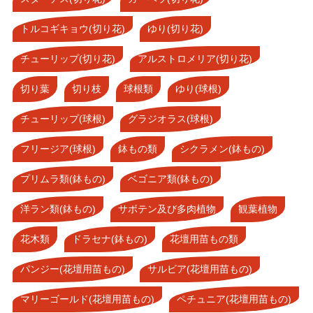
トルコギキョウ(切り花)
ゆり(切り花)
チューリップ(切り花)
アルストロメリア(切り花)
切り葉
切り枝
球根類
ゆり(球根)
チューリップ(球根)
グラジオラス(球根)
フリージア(球根)
鉢もの類
シクラメン(鉢もの)
プリムラ類(鉢もの)
ベゴニア類(鉢もの)
洋ラン類(鉢もの)
サボテン及び多肉植物
観葉植物
花木類
ドラセナ(鉢もの)
花壇用苗もの類
パンジー(花壇用苗もの)
サルビア(花壇用苗もの)
マリーゴールド(花壇用苗もの)
ペチュニア(花壇用苗もの)