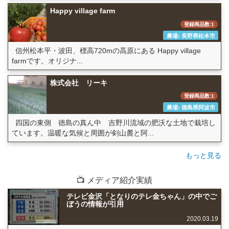
Happy village farm
登録商品数:1
農場: 長野県松本市
信州松本平・波田、標高720mの高原にある Happy village
farmです。オリジナ...
株式会社 リーキ
登録商品数:1
農場: 徳島県阿波市
四国の東側 徳島の真ん中 吉野川流域の肥沃な土地で栽培し
ています。温暖な気候と周囲が剣山麓と阿...
もっと見る
📺 メディア紹介実績
テレビ金沢「となりのテレ金ちゃん」の中でご
ぼうの情報が引用
2020.03.19