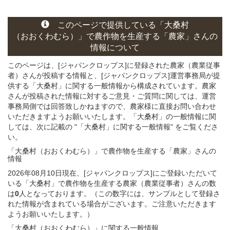
このページ
で
提供している
「大桑村
（おおくわむら）」
で農作物を生産する
「農家」さん
の
情報について
このページは、[ジャパンクロップス]に登録された農家（農業従事
者）さんが投稿する情報と、[ジャパンクロップス]運営事務局が提
供する「大桑村」に関する一般情報から構成されています。農家
さんが投稿された情報に対するご意見・ご質問に関しては、運営
事務局側では回答致しかねますので、農家様に直接お問い合わせ
いただきますようお願いいたします。「大桑村」の一般情報に関
しては、次に記載の "「大桑村」に関する一般情報" をご覧くださ
い。
「大桑村（おおくわむら）」
で農作物を生産する
「農家」さん
の
情報
2026年08月10日現在、[ジャパンクロップス]にご登録いただいて
いる「大桑村」で農作物を生産する農家（農業従事者）さんの数
は
0
人となっております。（この数字には、サンプルとして登録さ
れた情報が含まれている場合がございます。ご注意いただきます
ようお願いいたします。）
「大桑村（おおくわむら）」
に関する
一般
情報