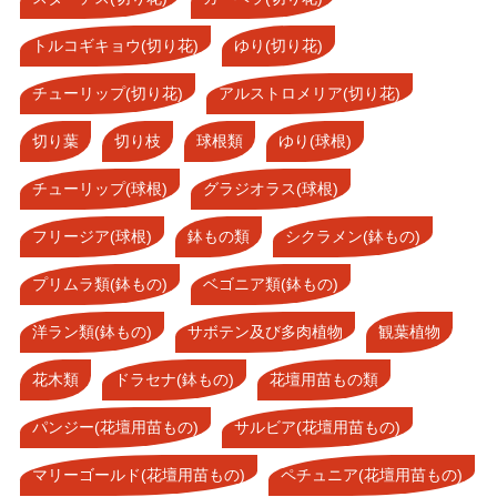
トルコギキョウ(切り花)
ゆり(切り花)
チューリップ(切り花)
アルストロメリア(切り花)
切り葉
切り枝
球根類
ゆり(球根)
チューリップ(球根)
グラジオラス(球根)
フリージア(球根)
鉢もの類
シクラメン(鉢もの)
プリムラ類(鉢もの)
ベゴニア類(鉢もの)
洋ラン類(鉢もの)
サボテン及び多肉植物
観葉植物
花木類
ドラセナ(鉢もの)
花壇用苗もの類
パンジー(花壇用苗もの)
サルビア(花壇用苗もの)
マリーゴールド(花壇用苗もの)
ペチュニア(花壇用苗もの)