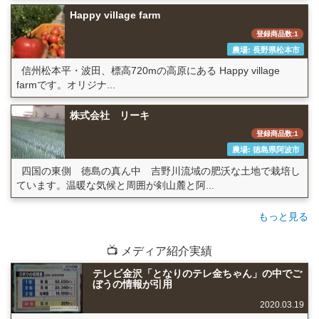
Happy village farm
登録商品数:1
農場: 長野県松本市
信州松本平・波田、標高720mの高原にある Happy village
farmです。オリジナ...
株式会社 リーキ
登録商品数:1
農場: 徳島県阿波市
四国の東側 徳島の真ん中 吉野川流域の肥沃な土地で栽培し
ています。温暖な気候と周囲が剣山麓と阿...
もっと見る
📺 メディア紹介実績
テレビ金沢「となりのテレ金ちゃん」の中でご
ぼうの情報が引用
2020.03.19