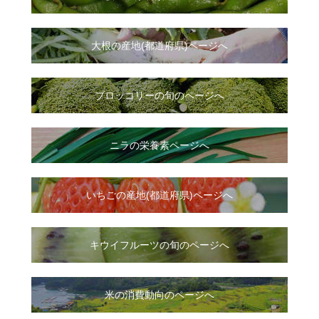
大根
の
産地(都道府県)ページへ
ブロッコリーの旬のページへ
ニラ
の
栄養素ページへ
いちご
の
産地(都道府県)ページへ
キウイフルーツの旬のページへ
米の消費動向のページへ