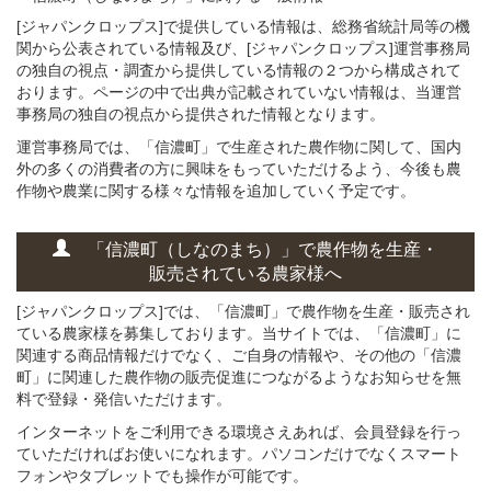
[ジャパンクロップス]で提供している情報は、総務省統計局等の機
関から公表されている情報及び、[ジャパンクロップス]運営事務局
の独自の視点・調査から提供している情報の２つから構成されて
おります。ページの中で出典が記載されていない情報は、当運営
事務局の独自の視点から提供された情報となります。
運営事務局では、「信濃町」で生産された農作物に関して、国内
外の多くの消費者の方に興味をもっていただけるよう、今後も農
作物や農業に関する様々な情報を追加していく予定です。
「信濃町（しなのまち）」
で
農作物を
生産・
販売されている
農家様へ
[ジャパンクロップス]では、「信濃町」で農作物を生産・販売され
ている農家様を募集しております。当サイトでは、「信濃町」に
関連する商品情報だけでなく、ご自身の情報や、その他の「信濃
町」に関連した農作物の販売促進につながるようなお知らせを無
料で登録・発信いただけます。
インターネットをご利用できる環境さえあれば、会員登録を行っ
ていただければお使いになれます。パソコンだけでなくスマート
フォンやタブレットでも操作が可能です。