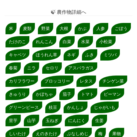
🍃 農作物詳細へ
米
麦類
野菜
大根
かぶ
人参
ごぼう
たけのこ
れんこん
白菜
水菜
小松菜
キャベツ
ほうれん草
ネギ
ふき
ミツバ
春菊
ニラ
セロリ
アスパラガス
カリフラワー
ブロッコリー
レタス
チンゲン菜
きゅうり
かぼちゃ
茄子
トマト
ピーマン
グリーンピース
枝豆
かんしょ
じゃがいも
里芋
山芋
玉ねぎ
にんにく
生姜
しいたけ
えのきたけ
ぶなしめじ
梅
果物