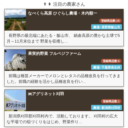
👨👩 注目の農家さん
なべくら高原 ひぐらし農場・木内順一
登録商品数:15
農場: 長野県飯山市
長野県の最北端にあたる・飯山市、 鍋倉高原の豊かな土壌で5
月～11月末位まで 野菜を収穫し...
果実的野菜 フルベジファーム
登録商品数:6
農場: 千葉県長生村
前職は種苗メーカーでメロンとレタスの品種改良を行ってきま
した。前職の経験を活かし品種改良を行い...
㈱アグリネット刈羽
登録商品数:1
農場: 新潟県刈羽村
新潟県刈羽郡刈羽村内で、活動しております。 刈羽村の広大
な平場での稲づくりをはじめ、野菜作り...