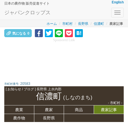
English
日本の農作物 販売促進サイト
ジャパンクロップス
Toggl
navig
ホーム
市町村
長野県
信濃町
農家記事
気になる
0
Sponsored Link
20583
市町村番号:
[ お知らせ / ブログ ] 長野県 上水内郡
信濃町
(しなのまち)
- 市町村 -
農業
農家
商品
農家記事
農作物
長野県