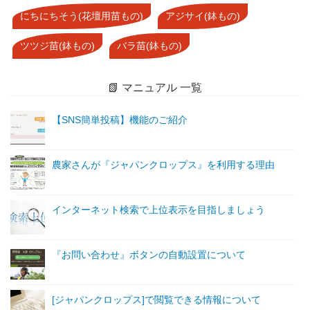
にちにちそう(花壇用苗もの)
アジサイ(鉢もの)
ツツジ苗(鉢もの)
バラ苗(鉢もの)
📗 マニュアル 一覧
【SNS簡単投稿】機能のご紹介
農家さんが『ジャパンクロップス』を利用する理由
インターネット検索で上位表示を目指しましょう
『お問い合わせ』ボタンの自動設置について
[ジャパンクロップス]で閲覧できる情報について