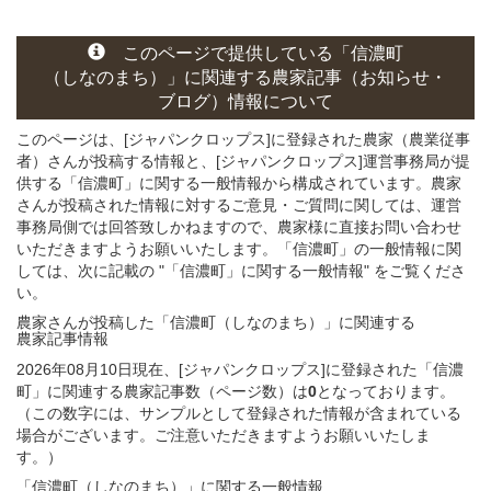
このページ
で
提供している
「信濃町
（しなのまち）」
に関連する
農家記事（お知らせ・
ブログ）
情報について
このページは、[ジャパンクロップス]に登録された農家（農業従事
者）さんが投稿する情報と、[ジャパンクロップス]運営事務局が提
供する「信濃町」に関する一般情報から構成されています。農家
さんが投稿された情報に対するご意見・ご質問に関しては、運営
事務局側では回答致しかねますので、農家様に直接お問い合わせ
いただきますようお願いいたします。「信濃町」の一般情報に関
しては、次に記載の "「信濃町」に関する一般情報" をご覧くださ
い。
農家さんが投稿した「信濃町（しなのまち）」
に関連する
農家記事
情報
2026年08月10日現在、[ジャパンクロップス]に登録された「信濃
町」に関連する農家記事数（ページ数）は
0
となっております。
（この数字には、サンプルとして登録された情報が含まれている
場合がございます。ご注意いただきますようお願いいたしま
す。）
「信濃町（しなのまち）」
に関する
一般
情報