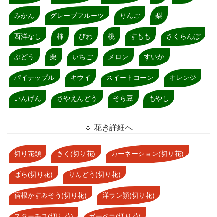
みかん
グレープフルーツ
りんご
梨
西洋なし
柿
びわ
桃
すもも
さくらんぼ
ぶどう
栗
いちご
メロン
すいか
パイナップル
キウイ
スイートコーン
オレンジ
いんげん
さやえんどう
そら豆
もやし
🌷 花き詳細へ
切り花類
きく(切り花)
カーネーション(切り花)
ばら(切り花)
りんどう(切り花)
宿根かすみそう(切り花)
洋ラン類(切り花)
スターチス(切り花)
ガーベラ(切り花)