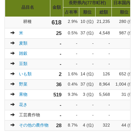
長野県内(77市町村)
日本国内(1
品目名
金額
占有率
順位
総額
順位
耕種
618
2.9%
10 (位)
21,235
280 (位)
米
25
0.5%
37 (位)
4,548
987 (位)
麦類
-
-
-
-
-
雑穀
-
-
-
-
-
豆類
-
-
-
-
-
いも類
2
1.6%
14 (位)
126
652 (位)
野菜
36
0.4%
37 (位)
8,964
1,004 (位)
果物
519
9.3%
3 (位)
5,568
31 (位)
花き
-
-
-
-
-
工芸農作物
-
-
-
-
-
その他の農作物
28
8.7%
4 (位)
322
44 (位)