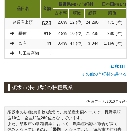
長野県内(77市町村)
日本国内(1719
品目名
金額
占有率
順位
総額
順位
農業産出額
628
2.6%
12 (位)
24,280
471 (位)
9
耕種
618
2.9%
10 (位)
21,235
280 (位)
6
畜産
11
0.4%
44 (位)
3,044
1,166 (位)
3
加工農産物
-
-
-
-
-
出典: [1]
その他の市町村を調べる
須坂市(長野県)の耕種農業
(対象データ: 2016年度産)
須坂市の耕種(農作物)農業は、農業産出額ベースで、長野県順
位
10
位、全国順位
280
位となっています。
また、須坂市の耕種農業において、農業産出額の割合が高く、
強みとなっているのは「
果物
」となっており、須坂市の耕種農