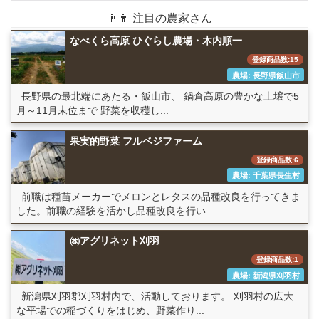
👨👩 注目の農家さん
なべくら高原 ひぐらし農場・木内順一
登録商品数:15
農場: 長野県飯山市
長野県の最北端にあたる・飯山市、 鍋倉高原の豊かな土壌で5
月～11月末位まで 野菜を収穫し...
果実的野菜 フルベジファーム
登録商品数:6
農場: 千葉県長生村
前職は種苗メーカーでメロンとレタスの品種改良を行ってきま
した。前職の経験を活かし品種改良を行い...
㈱アグリネット刈羽
登録商品数:1
農場: 新潟県刈羽村
新潟県刈羽郡刈羽村内で、活動しております。 刈羽村の広大
な平場での稲づくりをはじめ、野菜作り...