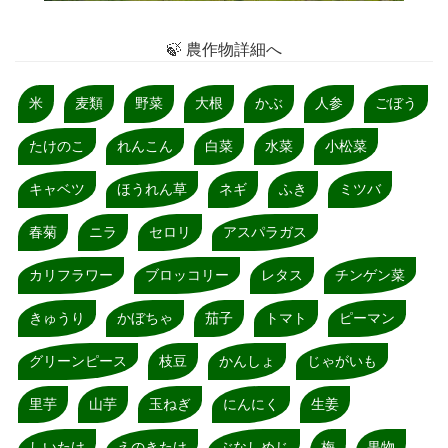
🍃 農作物詳細へ
米
麦類
野菜
大根
かぶ
人参
ごぼう
たけのこ
れんこん
白菜
水菜
小松菜
キャベツ
ほうれん草
ネギ
ふき
ミツバ
春菊
ニラ
セロリ
アスパラガス
カリフラワー
ブロッコリー
レタス
チンゲン菜
きゅうり
かぼちゃ
茄子
トマト
ピーマン
グリーンピース
枝豆
かんしょ
じゃがいも
里芋
山芋
玉ねぎ
にんにく
生姜
しいたけ
えのきたけ
ぶなしめじ
梅
果物