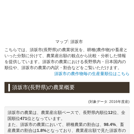
マップ: 須坂市
こちらでは、須坂市(長野県)の農業状況を、耕種(農作物)や畜産と
いった分類に分けて、農業産出額の観点から比較・分析した情報
を提供しています。須坂市の農業における長野県内・日本国内の
順位や、須坂市の農業の内訳・割合などをご覧いただけます。
須坂市の農作物毎の生産量順位はこちら
須坂市(長野県)の農業概要
(対象データ: 2016年度産)
須坂市の農業は、農業産出額ベースで、長野県内順位
12
位、全
国順位
471
位となっています。
また、須坂市の農業において、耕種農業の割合は、
98.4%
、畜
産農業の割合は
1.8%
となっており、農業産出額で見た須坂市の