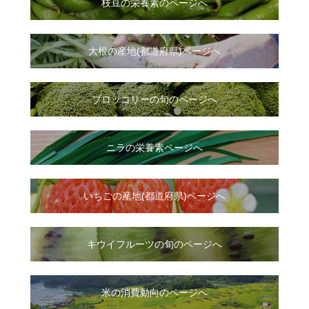
枝豆の栄養素のページへ
大根
の
産地(都道府県)ページへ
ブロッコリーの旬のページへ
ニラ
の
栄養素ページへ
いちご
の
産地(都道府県)ページへ
キウイフルーツの旬のページへ
米の消費動向のページへ