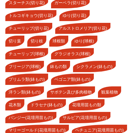
スターチス(切り花)
ガーベラ(切り花)
トルコギキョウ(切り花)
ゆり(切り花)
チューリップ(切り花)
アルストロメリア(切り花)
切り葉
切り枝
球根類
ゆり(球根)
チューリップ(球根)
グラジオラス(球根)
フリージア(球根)
鉢もの類
シクラメン(鉢もの)
プリムラ類(鉢もの)
ベゴニア類(鉢もの)
洋ラン類(鉢もの)
サボテン及び多肉植物
観葉植物
花木類
ドラセナ(鉢もの)
花壇用苗もの類
パンジー(花壇用苗もの)
サルビア(花壇用苗もの)
マリーゴールド(花壇用苗もの)
ペチュニア(花壇用苗もの)