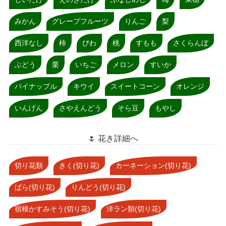
みかん
グレープフルーツ
りんご
梨
西洋なし
柿
びわ
桃
すもも
さくらんぼ
ぶどう
栗
いちご
メロン
すいか
パイナップル
キウイ
スイートコーン
オレンジ
いんげん
さやえんどう
そら豆
もやし
🌷 花き詳細へ
切り花類
きく(切り花)
カーネーション(切り花)
ばら(切り花)
りんどう(切り花)
宿根かすみそう(切り花)
洋ラン類(切り花)