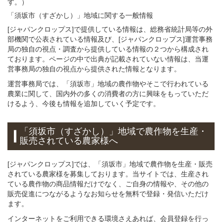
す。）
「須坂市（すざかし）」
地域
に関する
一般
情報
[ジャパンクロップス]で提供している情報は、総務省統計局等の外
部機関で公表されている情報及び、[ジャパンクロップス]運営事務
局の独自の視点・調査から提供している情報の２つから構成され
ております。ページの中で出典が記載されていない情報は、当運
営事務局の独自の視点から提供された情報となります。
運営事務局では、「須坂市」地域の農作物やそこで行われている
農業に関して、国内外の多くの消費者の方に興味をもっていただ
けるよう、今後も情報を追加していく予定です。
「須坂市（すざかし）」
地域
で
農作物を
生産・
販売されている
農家様へ
[ジャパンクロップス]では、「須坂市」地域で農作物を生産・販売
されている農家様を募集しております。当サイトでは、生産され
ている農作物の商品情報だけでなく、ご自身の情報や、その他の
販売促進につながるようなお知らせを無料で登録・発信いただけ
ます。
インターネットをご利用できる環境さえあれば、会員登録を行っ