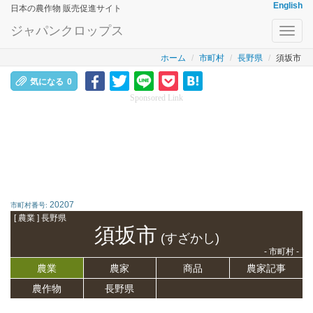
English
日本の農作物 販売促進サイト
ジャパンクロップス
Toggl
navig
ホーム
市町村
長野県
須坂市
気になる
0
Sponsored Link
20207
市町村番号:
[ 農業 ] 長野県
須坂市
(すざかし)
- 市町村 -
農業
農家
商品
農家記事
農作物
長野県