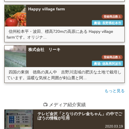
Happy village farm
登録商品数:1
農場: 長野県松本市
信州松本平・波田、標高720mの高原にある Happy village
farmです。オリジナ...
株式会社 リーキ
登録商品数:1
農場: 徳島県阿波市
四国の東側 徳島の真ん中 吉野川流域の肥沃な土地で栽培し
ています。温暖な気候と周囲が剣山麓と阿...
もっと見る
📺 メディア紹介実績
テレビ金沢「となりのテレ金ちゃん」の中でご
ぼうの情報が引用
2020.03.19