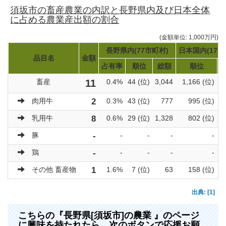
須坂市の畜産農業の内訳と長野県内及び日本全体
に占める農業産出額の割合
(金額単位: 1,000万円)
長野県内(77市町村)
日本国内(171
品目名
金額
占有率
順位
総額
順位
畜産
11
0.4%
44 (位)
3,044
1,166 (位)
肉用牛
2
0.3%
43 (位)
777
995 (位)
乳用牛
8
0.6%
29 (位)
1,328
802 (位)
豚
-
-
-
-
-
鶏
-
-
-
-
-
その他 畜産物
1
1.6%
7 (位)
63
158 (位)
出典: [1]
こちらの『長野県[須坂市]の農業 』のページ
に興味を持たれたら、次のボタンで応援お願