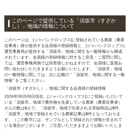
このページで提供している
「須坂市（すざか
し）」
地域
の情報について
このページは、[ジャパンクロップス]に登録されている農家（農業
従事者）様が提供する会員様の登録情報と、[ジャパンクロップス]
運営事務局が提供する「須坂市」地域に関する一般情報から構成
されています。会員様の登録情報に対するご意見・ご質問に関し
ては、運営事務局側では回答致しかねますので、会員様に直接お
問い合わせいただきますようお願いいたします。「須坂市」地域
の一般情報に関しては、次に記載の "「須坂市」地域に関する一般
情報" をご覧ください。
「須坂市（すざかし）」
地域
に関する
会員様
の
登録
情報
2026年08月09日現在、[ジャパンクロップス]にご登録いただいて
いる「須坂市」地域で農作物を生産している農家（農業従事者）
さんの数は
0
人で、「須坂市」地域で生産される登録商品は
0
件、
「須坂市」地域で登録されている農家記事は
0
件となっておりま
す。（この数字には、サンプルとして登録された情報が含まれて
いる場合がございます。ご注意いただきますようお願いいたしま