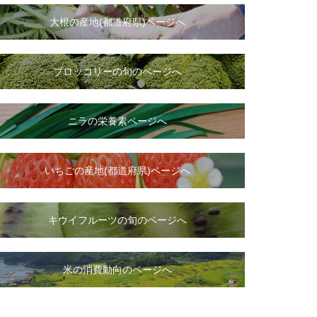
大根
の
産地(都道府県)ページへ
ブロッコリーの旬のページへ
ニラ
の
栄養素ページへ
いちご
の
産地(都道府県)ページへ
キウイフルーツの旬のページへ
米の消費動向のページへ