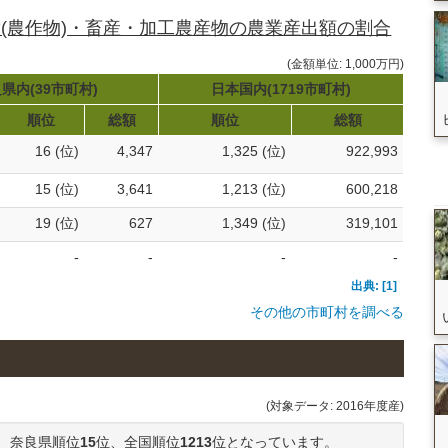
(農作物)・畜産・加工農産物の農業産出額の割合
(金額単位: 1,000万円)
県内(39市町村)
日本国内(1719市町村)
順位
総額
順位
総額
16 (位)
4,347
1,325 (位)
922,993
15 (位)
3,641
1,213 (位)
600,218
19 (位)
627
1,349 (位)
319,101
-
-
-
-
出典: [1]
その他の市町村を調べる
(対象データ: 2016年度産)
、奈良県順位
15
位、全国順位
1213
位となっています。