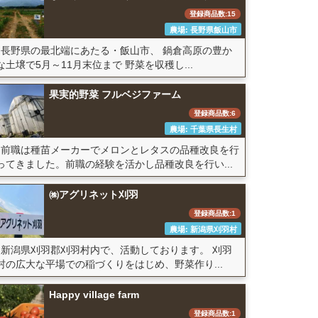
登録商品数:15
農場: 長野県飯山市
長野県の最北端にあたる・飯山市、 鍋倉高原の豊か
な土壌で5月～11月末位まで 野菜を収穫し...
果実的野菜 フルベジファーム
登録商品数:6
農場: 千葉県長生村
前職は種苗メーカーでメロンとレタスの品種改良を行
ってきました。前職の経験を活かし品種改良を行い...
㈱アグリネット刈羽
登録商品数:1
農場: 新潟県刈羽村
新潟県刈羽郡刈羽村内で、活動しております。 刈羽
村の広大な平場での稲づくりをはじめ、野菜作り...
Happy village farm
登録商品数:1