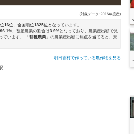
(対象データ: 2016年度産)
位
16
位、全国順位
1325
位となっています。
96.1%
、畜産農業の割合は
3.9%
となっており、農業産出額で見
っています。 「
耕種農業
」の農業産出額に焦点を当てると、奈
。
明日香村で作っている農作物を見る
訳