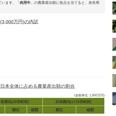
ています。「
肉用牛
」の農業産出額に焦点を当てると、奈良県
,000万円)の内訳
び日本全体に占める農業産出額の割合
(金額単位: 1,000万円)
良県内(39市町村)
日本国内(1719市町村)
順位
総額
順位
総額