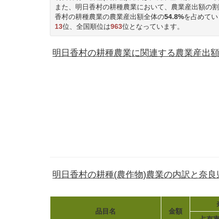
また、明日香村の耕種農業において、農業産出額の割
香村の耕種農業の農業産出額全体の
54.8%
を占めてい
13
位、全国順位は
963
位となっています。
明日香村の耕種農業に関連する農業産出額(7
明日香村の耕種(農作物)農業の内訳と奈
品目名
金額