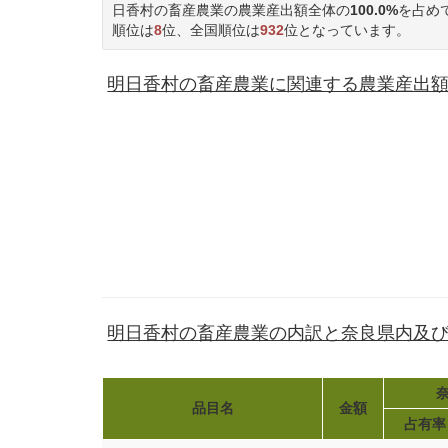
日香村の畜産農業の農業産出額全体の
100.0%
を占め
順位は
8
位、全国順位は
932
位となっています。
明日香村の畜産農業に関連する農業産出額(3
明日香村の畜産農業の内訳と奈良県内及
奈
品目名
金額
占有率