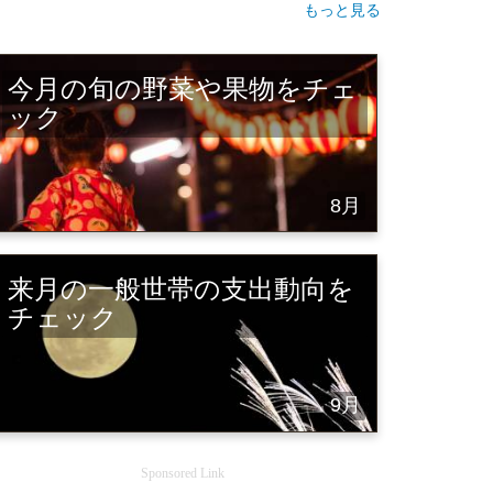
もっと見る
今月の旬の野菜や果物をチェ
ック
8月
来月の一般世帯の支出動向を
チェック
9月
Sponsored Link