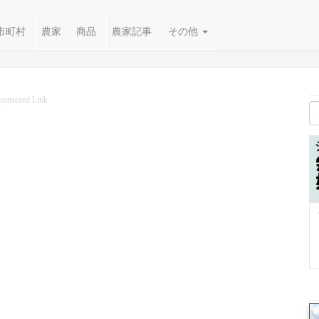
市町村
農家
商品
農家記事
その他
ponsored Link