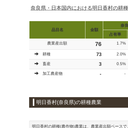
奈良県・日本国内における明日香村の耕種
奈良
品目名
金額
占有率
農業産出額
76
1.7%
耕種
73
2.0%
畜産
3
0.5%
加工農産物
-
-
明日香村(奈良県)の耕種農業
明日香村の耕種(農作物)農業は、農業産出額ベースで