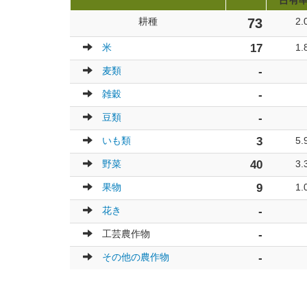
占有
耕種
73
2.
米
17
1.
麦類
-
雑穀
-
豆類
-
いも類
3
5.
野菜
40
3.
果物
9
1.
花き
-
工芸農作物
-
その他の農作物
-