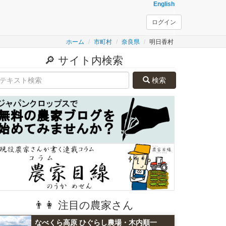
English
ログイン
ホーム
市町村
奈良県
明日香村
🔎 サイト内検索
検索
👨👩 注目の農家さん
なべくら高原 ひぐらし農場・木内順一