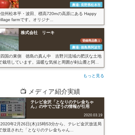
農場: 長野県松本市
信州松本平・波田、標高720mの高原にある Happy
village farmです。オリジナ...
株式会社 リーキ
登録商品数:1
農場: 徳島県阿波市
四国の東側 徳島の真ん中 吉野川流域の肥沃な土地
で栽培しています。温暖な気候と周囲が剣山麓と阿...
もっと見る
📺 メディア紹介実績
テレビ金沢「となりのテレ金ちゃ
ん」の中でごぼうの情報が引用
2020.03.19
2020年2月26日(木)15時53分から、テレビ金沢放送局
で放送された「となりのテレ金ちゃん...