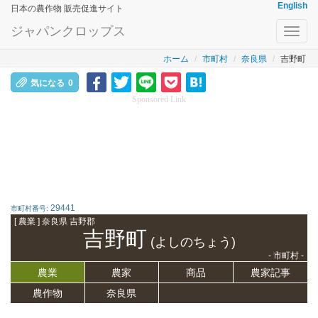
English
日本の農作物 販売促進サイト
ジャパンクロップス
Toggl
navig
ホーム
市町村
奈良県
吉野町
気になる
0
Sponsored Link
29441
市町村番号:
[ 農業 ] 奈良県 吉野郡
吉野町
(よしのちょう)
- 市町村 -
農業
農家
商品
農家記事
農作物
奈良県