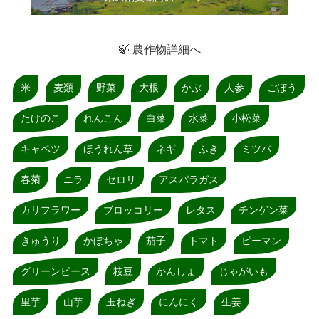
🍃 農作物詳細へ
米
麦類
野菜
大根
かぶ
人参
ごぼう
たけのこ
れんこん
白菜
水菜
小松菜
キャベツ
ほうれん草
ネギ
ふき
ミツバ
春菊
ニラ
セロリ
アスパラガス
カリフラワー
ブロッコリー
レタス
チンゲン菜
きゅうり
かぼちゃ
茄子
トマト
ピーマン
グリーンピース
枝豆
かんしょ
じゃがいも
里芋
山芋
玉ねぎ
にんにく
生姜