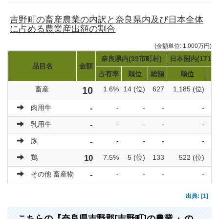
吉野町の畜産農業の内訳と奈良県内及び日本全体
に占める農業産出額の割合
(金額単位: 1,000万円)
奈良県内(39市町村)
日本国内(1719
品目名
金額
占有率
順位
総額
順位
畜産
10
1.6%
14 (位)
627
1,185 (位)
3
肉用牛
-
-
-
-
-
乳用牛
-
-
-
-
-
豚
-
-
-
-
-
鶏
10
7.5%
5 (位)
133
522 (位)
その他 畜産物
-
-
-
-
-
出典: [1]
こちらの『奈良県吉野郡[吉野町]の農業 』の