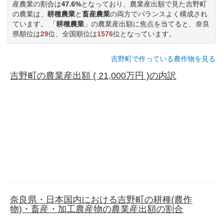
産農業の割合は
47.6%
となっており、農業産出額で見た吉野町
の農業は、
耕種農業
と
畜産農業
の両方でバランスよく構成され
ています。 「
耕種農業
」の農業産出額に焦点を当てると、奈良
県順位は
29
位、全国順位は
1576
位となっています。
吉野町で作っている農作物を見る
吉野町の農業産出額 ( 21,000万円 )の内訳
奈良県・日本国内における吉野町の耕種(農作
物)・畜産・加工農産物の農業産出額の割合