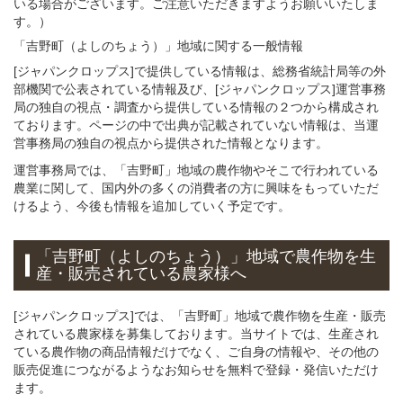
いる場合がございます。ご注意いただきますようお願いいたしま
す。）
「吉野町（よしのちょう）」
地域
に関する
一般
情報
[ジャパンクロップス]で提供している情報は、総務省統計局等の外
部機関で公表されている情報及び、[ジャパンクロップス]運営事務
局の独自の視点・調査から提供している情報の２つから構成され
ております。ページの中で出典が記載されていない情報は、当運
営事務局の独自の視点から提供された情報となります。
運営事務局では、「吉野町」地域の農作物やそこで行われている
農業に関して、国内外の多くの消費者の方に興味をもっていただ
けるよう、今後も情報を追加していく予定です。
「吉野町（よしのちょう）」
地域
で
農作物を
生
産・販売されている
農家様へ
[ジャパンクロップス]では、「吉野町」地域で農作物を生産・販売
されている農家様を募集しております。当サイトでは、生産され
ている農作物の商品情報だけでなく、ご自身の情報や、その他の
販売促進につながるようなお知らせを無料で登録・発信いただけ
ます。