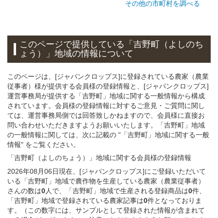
その他の市町村を調べる
このページで提供している
「吉野町（よしのち
ょう）」
地域
の情報について
このページは、[ジャパンクロップス]に登録されている農家（農業
従事者）様が提供する会員様の登録情報と、[ジャパンクロップス]
運営事務局が提供する「吉野町」地域に関する一般情報から構成
されています。会員様の登録情報に対するご意見・ご質問に関し
ては、運営事務局側では回答致しかねますので、会員様に直接お
問い合わせいただきますようお願いいたします。「吉野町」地域
の一般情報に関しては、次に記載の "「吉野町」地域に関する一般
情報" をご覧ください。
「吉野町（よしのちょう）」
地域
に関する
会員様
の
登録
情報
2026年08月06日現在、[ジャパンクロップス]にご登録いただいて
いる「吉野町」地域で農作物を生産している農家（農業従事者）
さんの数は
0
人で、「吉野町」地域で生産される登録商品は
0
件、
「吉野町」地域で登録されている農家記事は
0
件となっておりま
す。（この数字には、サンプルとして登録された情報が含まれて