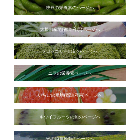
枝豆の栄養素のページへ
大根
の
産地(都道府県)ページへ
ブロッコリーの旬のページへ
ニラ
の
栄養素ページへ
いちご
の
産地(都道府県)ページへ
キウイフルーツの旬のページへ
米の消費動向のページへ