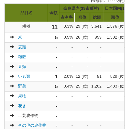
(金額単位: 1,000万円)
奈良県内(39市町村)
日本国内(17
品目名
金額
占有率
順位
総額
順位
耕種
11
0.3%
29 (位)
3,641
1,576 (位)
米
5
0.5%
26 (位)
959
1,332 (位)
麦類
-
-
-
-
-
雑穀
-
-
-
-
-
豆類
-
-
-
-
-
いも類
1
2.0%
12 (位)
51
829 (位)
野菜
5
0.4%
25 (位)
1,202
1,483 (位)
果物
-
-
-
-
-
花き
-
-
-
-
-
工芸農作物
-
-
-
-
-
その他の農作物
-
-
-
-
-