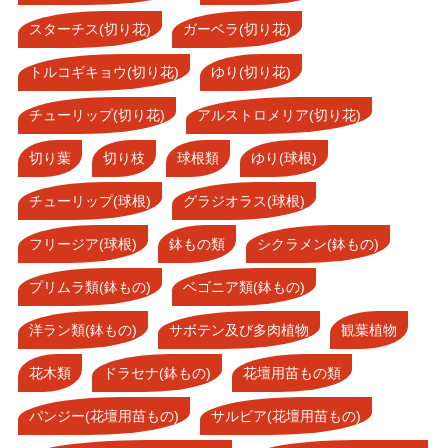
スターチス(切り花)
ガーベラ(切り花)
トルコギキョウ(切り花)
ゆり(切り花)
チューリップ(切り花)
アルストロメリア(切り花)
切り葉
切り枝
球根類
ゆり(球根)
チューリップ(球根)
グラジオラス(球根)
フリージア(球根)
鉢もの類
シクラメン(鉢もの)
プリムラ類(鉢もの)
ベゴニア類(鉢もの)
洋ラン類(鉢もの)
サボテン及び多肉植物
観葉植物
花木類
ドラセナ(鉢もの)
花壇用苗もの類
パンジー(花壇用苗もの)
サルビア(花壇用苗もの)