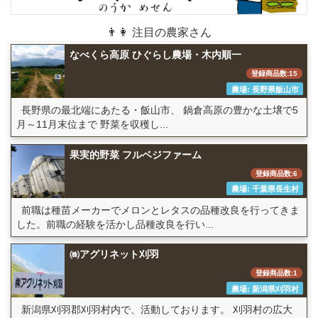
👨👩 注目の農家さん
なべくら高原 ひぐらし農場・木内順一
登録商品数:15
農場: 長野県飯山市
長野県の最北端にあたる・飯山市、 鍋倉高原の豊かな土壌で5
月～11月末位まで 野菜を収穫し...
果実的野菜 フルベジファーム
登録商品数:6
農場: 千葉県長生村
前職は種苗メーカーでメロンとレタスの品種改良を行ってきま
した。前職の経験を活かし品種改良を行い...
㈱アグリネット刈羽
登録商品数:1
農場: 新潟県刈羽村
新潟県刈羽郡刈羽村内で、活動しております。 刈羽村の広大