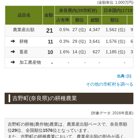
(金額単位: 1,000万円)
奈良県内(39市町村)
日本国内(1719市
品目名
金額
占有率
順位
総額
順位
総
農業産出額
21
0.5%
27 (位)
4,347
1,562 (位)
922
耕種
11
0.3%
29 (位)
3,641
1,576 (位)
600
畜産
10
1.6%
14 (位)
627
1,185 (位)
319
加工農産物
-
-
-
-
-
出典: [1]
その他の市町村を調べる
吉野町(奈良県)の耕種農業
(対象データ: 2016年度産)
吉野町の耕種(農作物)農業は、農業産出額ベースで、奈良県順
位
29
位、全国順位
1576
位となっています。
また、吉野町の耕種農業において、農業産出額の割合が高く、