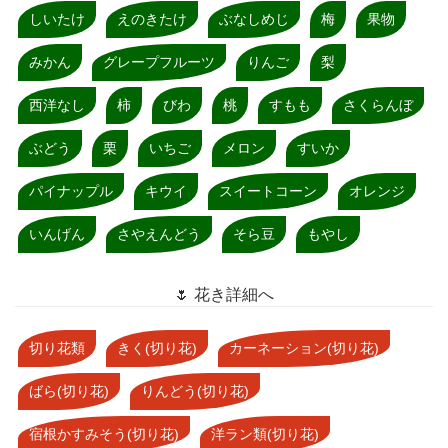
しいたけ
えのきたけ
ぶなしめじ
梅
果物
みかん
グレープフルーツ
りんご
梨
西洋なし
柿
びわ
桃
すもも
さくらんぼ
ぶどう
栗
いちご
メロン
すいか
パイナップル
キウイ
スイートコーン
オレンジ
いんげん
さやえんどう
そら豆
もやし
🌷 花き詳細へ
切り花類
きく(切り花)
カーネーション(切り花)
ばら(切り花)
りんどう(切り花)
宿根かすみそう(切り花)
洋ラン類(切り花)