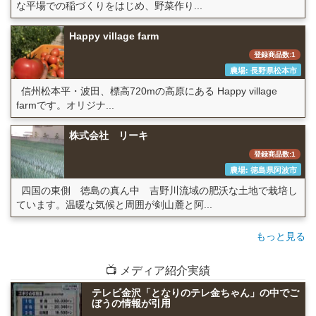
な平場での稲づくりをはじめ、野菜作り...
Happy village farm
登録商品数:1
農場: 長野県松本市
信州松本平・波田、標高720mの高原にある Happy village
farmです。オリジナ...
株式会社 リーキ
登録商品数:1
農場: 徳島県阿波市
四国の東側 徳島の真ん中 吉野川流域の肥沃な土地で栽培し
ています。温暖な気候と周囲が剣山麓と阿...
もっと見る
📺 メディア紹介実績
テレビ金沢「となりのテレ金ちゃん」の中でご
ぼうの情報が引用