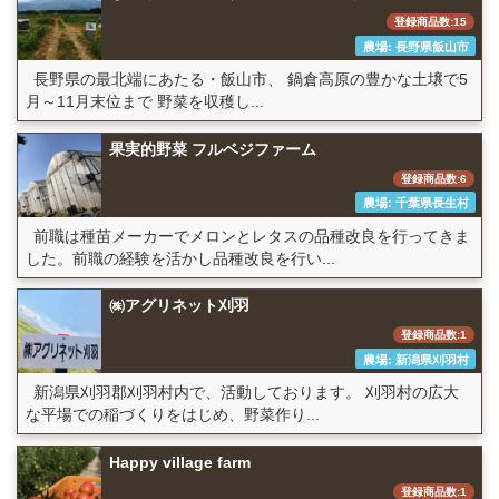
登録商品数:15
農場: 長野県飯山市
長野県の最北端にあたる・飯山市、 鍋倉高原の豊かな土壌で5
月～11月末位まで 野菜を収穫し...
果実的野菜 フルベジファーム
登録商品数:6
農場: 千葉県長生村
前職は種苗メーカーでメロンとレタスの品種改良を行ってきま
した。前職の経験を活かし品種改良を行い...
㈱アグリネット刈羽
登録商品数:1
農場: 新潟県刈羽村
新潟県刈羽郡刈羽村内で、活動しております。 刈羽村の広大
な平場での稲づくりをはじめ、野菜作り...
Happy village farm
登録商品数:1