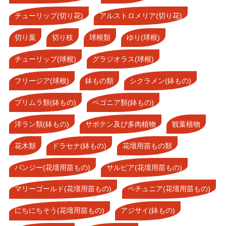
チューリップ(切り花)
アルストロメリア(切り花)
切り葉
切り枝
球根類
ゆり(球根)
チューリップ(球根)
グラジオラス(球根)
フリージア(球根)
鉢もの類
シクラメン(鉢もの)
プリムラ類(鉢もの)
ベゴニア類(鉢もの)
洋ラン類(鉢もの)
サボテン及び多肉植物
観葉植物
花木類
ドラセナ(鉢もの)
花壇用苗もの類
パンジー(花壇用苗もの)
サルビア(花壇用苗もの)
マリーゴールド(花壇用苗もの)
ペチュニア(花壇用苗もの)
にちにちそう(花壇用苗もの)
アジサイ(鉢もの)