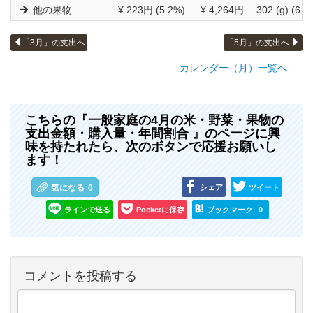
他の果物
¥ 223円 (5.2%)
¥ 4,264円
302 (g) (6.7
「3月」の支出へ
「5月」の支出へ
カレンダー（月）一覧へ
こちらの『一般家庭の4月の米・野菜・果物の
支出金額・購入量・年間割合 』のページに興
味を持たれたら、次のボタンで応援お願いし
ます！
シェア
ツイート
気になる
0
ラインで送る
Pocketに保存
ブックマーク
0
コメントを投稿する