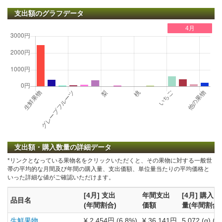
支出額のグラフデータ
4月
支出額・購入数量の詳細データ
*リンクとなっている果物名をクリックいただくと、その果物に対する一般世
帯の平均的な月間及び年間の購入量、支出価額、単位量当たりの平均価格と
いった詳細な値がご確認いただけます。
[4月] 支出
年間支出
[4月] 購入
品目名
(年間割合)
価額
量(年間割合)
生鮮果物
¥ 2,454円 (6.8%)
¥ 36,141円
5,072 (g) (6