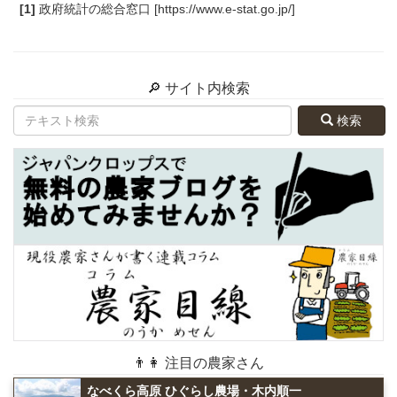
[1]
政府統計の総合窓口 [https://www.e-stat.go.jp/]
🔎 サイト内検索
検索
👨👩 注目の農家さん
なべくら高原 ひぐらし農場・木内順一