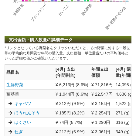
支出金額・購入数量の詳細データ
*リンクとなっている野菜名をクリックいただくと、その野菜に対する一般世
帯の平均的な月間及び年間の購入量、支出価額、単位量当たりの平均価格と
いった詳細な値がご確認いただけます。
[4月] 支出
年間支出
[4月] 購入
品目名
(年間割合)
価額
量(年間割
生鮮野菜
¥ 6,213円 (8.6%)
¥ 71,816円
14,095 (g)
葉茎菜
¥ 1,944円 (8.6%)
¥ 22,547円
4,636 (g) 
キャベツ
¥ 312円 (9.9%)
¥ 3,154円
1,522 (g) 
ほうれんそう
¥ 185円 (8.2%)
¥ 2,254円
271 (g) (8
はくさい
¥ 74円 (5.7%)
¥ 1,290円
316 (g) (3
ねぎ
¥ 212円 (6.9%)
¥ 3,061円
349 (g) (7