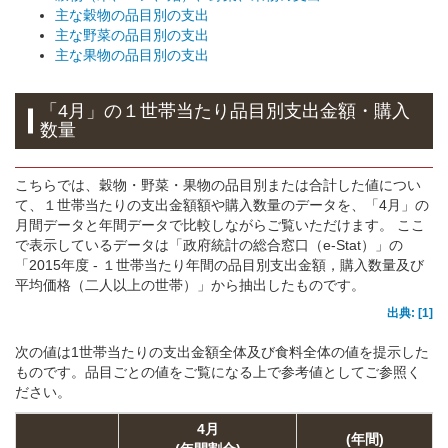
主な穀物の品目別の支出
主な野菜の品目別の支出
主な果物の品目別の支出
「4月」の１世帯当たり品目別支出金額・購入
数量
こちらでは、穀物・野菜・果物の品目別または合計した値につい
て、１世帯当たりの支出金額額や購入数量のデータを、「4月」の
月間データと年間データで比較しながらご覧いただけます。 ここ
で表示しているデータは「政府統計の総合窓口（e-Stat）」の
「2015年度 - １世帯当たり年間の品目別支出金額，購入数量及び
平均価格（二人以上の世帯）」から抽出したものです。
出典: [1]
次の値は1世帯当たりの支出金額全体及び食料全体の値を提示した
ものです。品目ごとの値をご覧になる上で参考値としてご参照く
ださい。
4月
(年間)