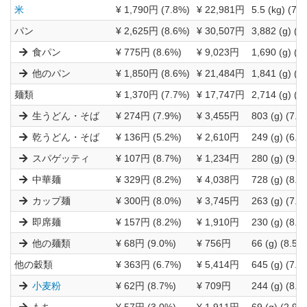
米
¥ 1,790円 (7.8%)
¥ 22,981円
5.5 (kg) (7.
パン
¥ 2,625円 (8.6%)
¥ 30,507円
3,882 (g) (8
食パン
¥ 775円 (8.6%)
¥ 9,023円
1,690 (g) (8
他のパン
¥ 1,850円 (8.6%)
¥ 21,484円
1,841 (g) (8
麺類
¥ 1,370円 (7.7%)
¥ 17,747円
2,714 (g) (7
生うどん・そば
¥ 274円 (7.9%)
¥ 3,455円
803 (g) (7.6
乾うどん・そば
¥ 136円 (5.2%)
¥ 2,610円
249 (g) (6.5
スパゲッティ
¥ 107円 (8.7%)
¥ 1,234円
280 (g) (9.3
中華麺
¥ 329円 (8.2%)
¥ 4,038円
728 (g) (8.3
カップ麺
¥ 300円 (8.0%)
¥ 3,745円
263 (g) (7.9
即席麺
¥ 157円 (8.2%)
¥ 1,910円
230 (g) (8.4
他の麺類
¥ 68円 (9.0%)
¥ 756円
66 (g) (8.5%
他の穀類
¥ 363円 (6.7%)
¥ 5,414円
645 (g) (7.2
小麦粉
¥ 62円 (8.7%)
¥ 709円
244 (g) (8.6