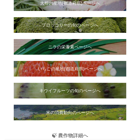
大根
の
産地(都道府県)ページへ
ブロッコリーの旬のページへ
ニラ
の
栄養素ページへ
いちご
の
産地(都道府県)ページへ
キウイフルーツの旬のページへ
米の消費動向のページへ
🍃 農作物詳細へ