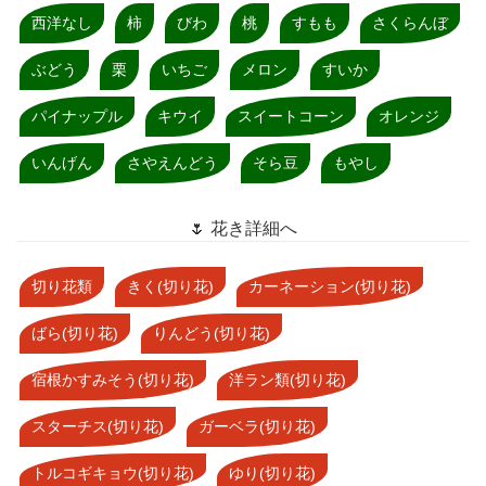
西洋なし
柿
びわ
桃
すもも
さくらんぼ
ぶどう
栗
いちご
メロン
すいか
パイナップル
キウイ
スイートコーン
オレンジ
いんげん
さやえんどう
そら豆
もやし
🌷 花き詳細へ
切り花類
きく(切り花)
カーネーション(切り花)
ばら(切り花)
りんどう(切り花)
宿根かすみそう(切り花)
洋ラン類(切り花)
スターチス(切り花)
ガーベラ(切り花)
トルコギキョウ(切り花)
ゆり(切り花)