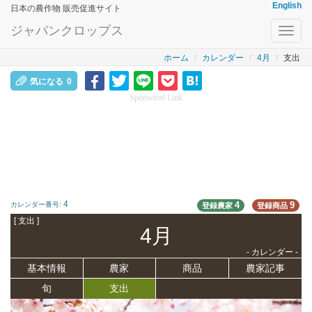
English
日本の農作物 販売促進サイト
ジャパンクロップス
Toggl
navig
ホーム
カレンダー
4月
支出
気になる
0
Sponsored Link
4
4
9
カレンダー番号:
登録農家
登録商品
[ 支出 ]
4月
- カレンダー -
基本情報
農家
商品
農家記事
旬
支出