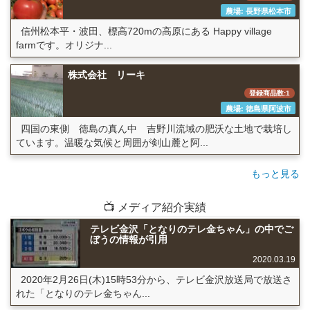
農場: 長野県松本市
信州松本平・波田、標高720mの高原にある Happy village
farmです。オリジナ...
株式会社 リーキ
登録商品数:1
農場: 徳島県阿波市
四国の東側 徳島の真ん中 吉野川流域の肥沃な土地で栽培し
ています。温暖な気候と周囲が剣山麓と阿...
もっと見る
📺 メディア紹介実績
テレビ金沢「となりのテレ金ちゃん」の中でご
ぼうの情報が引用
2020.03.19
2020年2月26日(木)15時53分から、テレビ金沢放送局で放送さ
れた「となりのテレ金ちゃん...