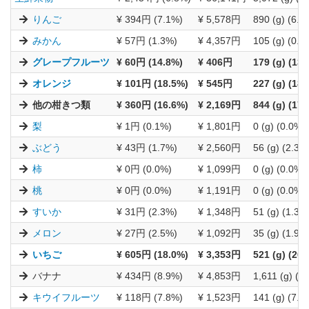
りんご
¥ 394円 (7.1%)
¥ 5,578円
890 (g) (6.7
みかん
¥ 57円 (1.3%)
¥ 4,357円
105 (g) (0.9
グレープフルーツ
¥ 60円 (14.8%)
¥ 406円
179 (g) (13.
オレンジ
¥ 101円 (18.5%)
¥ 545円
227 (g) (18.
他の柑きつ類
¥ 360円 (16.6%)
¥ 2,169円
844 (g) (17.
梨
¥ 1円 (0.1%)
¥ 1,801円
0 (g) (0.0%)
ぶどう
¥ 43円 (1.7%)
¥ 2,560円
56 (g) (2.3%
柿
¥ 0円 (0.0%)
¥ 1,099円
0 (g) (0.0%)
桃
¥ 0円 (0.0%)
¥ 1,191円
0 (g) (0.0%)
すいか
¥ 31円 (2.3%)
¥ 1,348円
51 (g) (1.3%
メロン
¥ 27円 (2.5%)
¥ 1,092円
35 (g) (1.9%
いちご
¥ 605円 (18.0%)
¥ 3,353円
521 (g) (20.
バナナ
¥ 434円 (8.9%)
¥ 4,853円
1,611 (g) (8
キウイフルーツ
¥ 118円 (7.8%)
¥ 1,523円
141 (g) (7.4