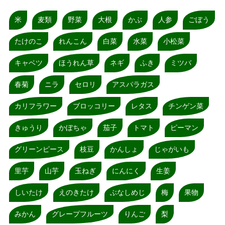
米
麦類
野菜
大根
かぶ
人参
ごぼう
たけのこ
れんこん
白菜
水菜
小松菜
キャベツ
ほうれん草
ネギ
ふき
ミツバ
春菊
ニラ
セロリ
アスパラガス
カリフラワー
ブロッコリー
レタス
チンゲン菜
きゅうり
かぼちゃ
茄子
トマト
ピーマン
グリーンピース
枝豆
かんしょ
じゃがいも
里芋
山芋
玉ねぎ
にんにく
生姜
しいたけ
えのきたけ
ぶなしめじ
梅
果物
みかん
グレープフルーツ
りんご
梨