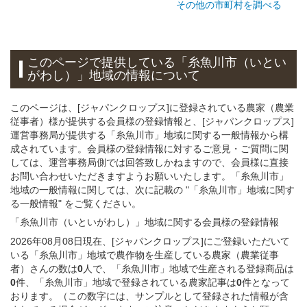
その他の市町村を調べる
このページで提供している
「糸魚川市（いとい
がわし）」
地域
の情報について
このページは、[ジャパンクロップス]に登録されている農家（農業
従事者）様が提供する会員様の登録情報と、[ジャパンクロップス]
運営事務局が提供する「糸魚川市」地域に関する一般情報から構
成されています。会員様の登録情報に対するご意見・ご質問に関
しては、運営事務局側では回答致しかねますので、会員様に直接
お問い合わせいただきますようお願いいたします。「糸魚川市」
地域の一般情報に関しては、次に記載の "「糸魚川市」地域に関す
る一般情報" をご覧ください。
「糸魚川市（いといがわし）」
地域
に関する
会員様
の
登録
情報
2026年08月08日現在、[ジャパンクロップス]にご登録いただいて
いる「糸魚川市」地域で農作物を生産している農家（農業従事
者）さんの数は
0
人で、「糸魚川市」地域で生産される登録商品は
0
件、「糸魚川市」地域で登録されている農家記事は
0
件となって
おります。（この数字には、サンプルとして登録された情報が含