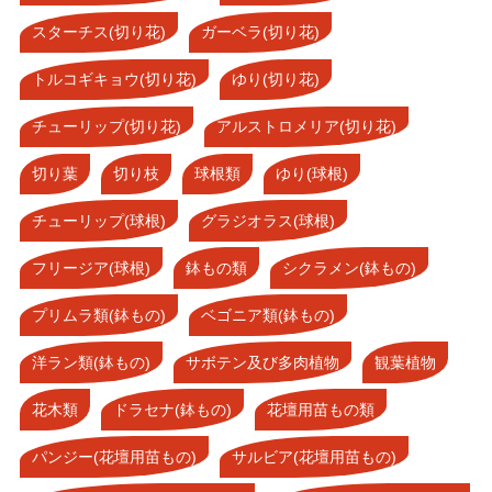
スターチス(切り花)
ガーベラ(切り花)
トルコギキョウ(切り花)
ゆり(切り花)
チューリップ(切り花)
アルストロメリア(切り花)
切り葉
切り枝
球根類
ゆり(球根)
チューリップ(球根)
グラジオラス(球根)
フリージア(球根)
鉢もの類
シクラメン(鉢もの)
プリムラ類(鉢もの)
ベゴニア類(鉢もの)
洋ラン類(鉢もの)
サボテン及び多肉植物
観葉植物
花木類
ドラセナ(鉢もの)
花壇用苗もの類
パンジー(花壇用苗もの)
サルビア(花壇用苗もの)