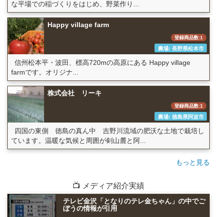
な平場での稲づくりをはじめ、野菜作り...
Happy village farm
登録商品数:1
農場: 長野県松本市
信州松本平・波田、標高720mの高原にある Happy village
farmです。オリジナ...
株式会社 リーキ
登録商品数:1
農場: 徳島県阿波市
四国の東側 徳島の真ん中 吉野川流域の肥沃な土地で栽培し
ています。温暖な気候と周囲が剣山麓と阿...
もっと見る
📺 メディア紹介実績
テレビ金沢「となりのテレ金ちゃん」の中でご
ぼうの情報が引用