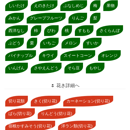
しいたけ
えのきたけ
ぶなしめじ
梅
果物
みかん
グレープフルーツ
りんご
梨
西洋なし
柿
びわ
桃
すもも
さくらんぼ
ぶどう
栗
いちご
メロン
すいか
パイナップル
キウイ
スイートコーン
オレンジ
いんげん
さやえんどう
そら豆
もやし
🌷 花き詳細へ
切り花類
きく(切り花)
カーネーション(切り花)
ばら(切り花)
りんどう(切り花)
宿根かすみそう(切り花)
洋ラン類(切り花)