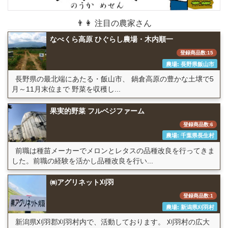
👨👩 注目の農家さん
なべくら高原 ひぐらし農場・木内順一
登録商品数:15
農場: 長野県飯山市
長野県の最北端にあたる・飯山市、 鍋倉高原の豊かな土壌で5
月～11月末位まで 野菜を収穫し...
果実的野菜 フルベジファーム
登録商品数:6
農場: 千葉県長生村
前職は種苗メーカーでメロンとレタスの品種改良を行ってきま
した。前職の経験を活かし品種改良を行い...
㈱アグリネット刈羽
登録商品数:1
農場: 新潟県刈羽村
新潟県刈羽郡刈羽村内で、活動しております。 刈羽村の広大