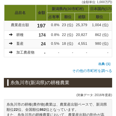
(金額単位: 1,000万円)
新潟県内(30市町村)
日本国内(1719
品目名
金額
占有率
順位
総額
順位
農業産出額
197
0.8%
23 (位)
25,379
1,004 (位)
9
耕種
174
0.8%
22 (位)
20,827
862 (位)
6
畜産
24
0.5%
18 (位)
4,551
980 (位)
3
加工農産物
-
-
-
-
-
出典: [1]
その他の市町村を調べる
糸魚川市(新潟県)の耕種農業
(対象データ: 2016年度産)
糸魚川市の耕種(農作物)農業は、農業産出額ベースで、新潟県
順位
22
位、全国順位
862
位となっています。
また、糸魚川市の耕種農業において、農業産出額の割合が高