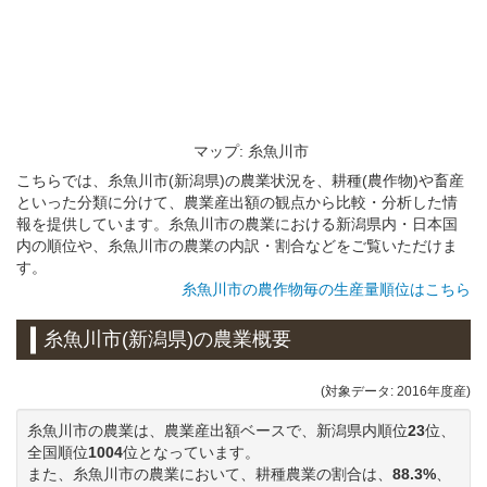
マップ: 糸魚川市
こちらでは、糸魚川市(新潟県)の農業状況を、耕種(農作物)や畜産
といった分類に分けて、農業産出額の観点から比較・分析した情
報を提供しています。糸魚川市の農業における新潟県内・日本国
内の順位や、糸魚川市の農業の内訳・割合などをご覧いただけま
す。
糸魚川市の農作物毎の生産量順位はこちら
糸魚川市(新潟県)の農業概要
(対象データ: 2016年度産)
糸魚川市の農業は、農業産出額ベースで、新潟県内順位
23
位、
全国順位
1004
位となっています。
また、糸魚川市の農業において、耕種農業の割合は、
88.3%
、