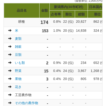
(金額単位: 1,000万円)
新潟県内(30市町村)
日本国内(1
品目名
金額
占有率
順位
総額
順位
耕種
174
0.8%
22 (位)
20,827
862 (位)
米
153
1.0%
20 (位)
14,838
324 (位)
麦類
-
-
-
-
-
雑穀
-
-
-
-
-
豆類
-
-
-
-
-
いも類
2
0.9%
20 (位)
234
652 (位)
野菜
15
0.4%
24 (位)
3,867
1,268 (位)
果物
3
0.4%
20 (位)
805
978 (位)
花き
-
-
-
-
-
工芸農作物
-
-
-
-
-
その他の農作物
-
-
-
-
-