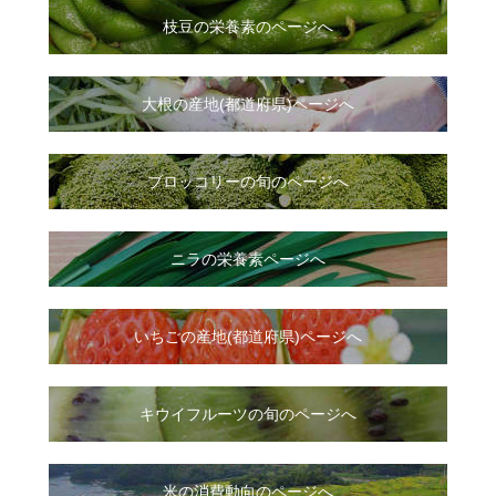
枝豆の栄養素のページへ
大根
の
産地(都道府県)ページへ
ブロッコリーの旬のページへ
ニラ
の
栄養素ページへ
いちご
の
産地(都道府県)ページへ
キウイフルーツの旬のページへ
米の消費動向のページへ