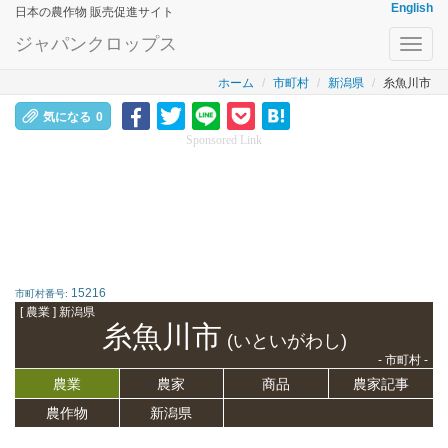
English
日本の農作物 販売促進サイト
ジャパンクロップス
Toggl
navig
ホーム
市町村
新潟県
糸魚川市
気になる
0
Sponsored Link
15216
市町村番号:
[ 農業 ] 新潟県
糸魚川市
(いといがわし)
- 市町村 -
農業
農家
商品
農家記事
農作物
新潟県