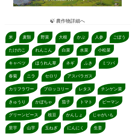
🍃 農作物詳細へ
米
麦類
野菜
大根
かぶ
人参
ごぼう
たけのこ
れんこん
白菜
水菜
小松菜
キャベツ
ほうれん草
ネギ
ふき
ミツバ
春菊
ニラ
セロリ
アスパラガス
カリフラワー
ブロッコリー
レタス
チンゲン菜
きゅうり
かぼちゃ
茄子
トマト
ピーマン
グリーンピース
枝豆
かんしょ
じゃがいも
里芋
山芋
玉ねぎ
にんにく
生姜