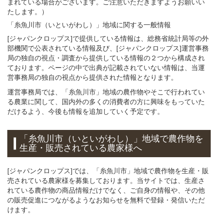
まれている場合がございます。ご注意いただきますようお願いい
たします。）
「糸魚川市（いといがわし）」
地域
に関する
一般
情報
[ジャパンクロップス]で提供している情報は、総務省統計局等の外
部機関で公表されている情報及び、[ジャパンクロップス]運営事務
局の独自の視点・調査から提供している情報の２つから構成され
ております。ページの中で出典が記載されていない情報は、当運
営事務局の独自の視点から提供された情報となります。
運営事務局では、「糸魚川市」地域の農作物やそこで行われてい
る農業に関して、国内外の多くの消費者の方に興味をもっていた
だけるよう、今後も情報を追加していく予定です。
「糸魚川市（いといがわし）」
地域
で
農作物を
生産・販売されている
農家様へ
[ジャパンクロップス]では、「糸魚川市」地域で農作物を生産・販
売されている農家様を募集しております。当サイトでは、生産さ
れている農作物の商品情報だけでなく、ご自身の情報や、その他
の販売促進につながるようなお知らせを無料で登録・発信いただ
けます。