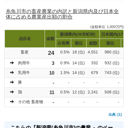
糸魚川市の畜産農業の内訳と新潟県内及び日本全
体に占める農業産出額の割合
(金額単位: 1,000万円)
新潟県内(30市町村)
日本国内(171
品目名
金額
占有率
順位
総額
順位
畜産
24
0.5%
18 (位)
4,551
980 (位)
肉用牛
3
0.9%
14 (位)
332
932 (位)
乳用牛
10
1.5%
14 (位)
679
743 (位)
豚
-
-
-
-
-
鶏
11
0.5%
12 (位)
2,241
508 (位)
その他 畜産物
-
-
-
-
-
出典: [1]
こちらの『新潟県[糸魚川市]の農業 』のペー