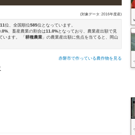
(対象データ: 2016年度産)
11
位、全国順位
585
位となっています。
9.0%
、畜産農業の割合は
11.0%
となっており、農業産出額で見
ています。 「
耕種農業
」の農業産出額に焦点を当てると、岡山
赤磐市で作っている農作物を見る
訳