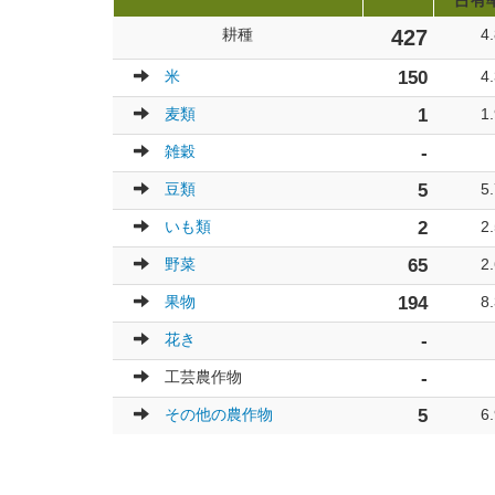
占有
耕種
427
4
米
150
4
麦類
1
1
雑穀
-
豆類
5
5
いも類
2
2
野菜
65
2
果物
194
8
花き
-
工芸農作物
-
その他の農作物
5
6