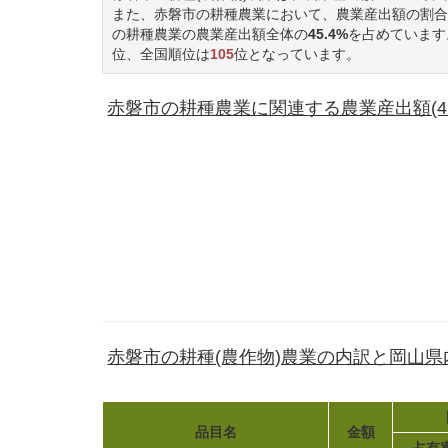
また、赤磐市の耕種農業において、農業産出額の割合
の耕種農業の農業産出額全体の
45.4%
を占めています
位、全国順位は
105
位となっています。
赤磐市の耕種農業に関連する農業産出額(427
赤磐市の耕種(農作物)農業の内訳と岡山
品目名
金額