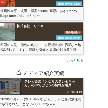
農場: 長野県松本市
信州松本平・波田、標高720mの高原にある Happy
village farmです。オリジナ...
株式会社 リーキ
登録商品数:1
農場: 徳島県阿波市
四国の東側 徳島の真ん中 吉野川流域の肥沃な土地
で栽培しています。温暖な気候と周囲が剣山麓と阿...
もっと見る
📺 メディア紹介実績
テレビ金沢「となりのテレ金ちゃ
ん」の中でごぼうの情報が引用
2020.03.19
2020年2月26日(木)15時53分から、テレビ金沢放送局
で放送された「となりのテレ金ちゃん...