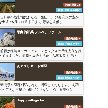
登録商品数:15
農場: 長野県飯山市
長野県の最北端にあたる・飯山市、 鍋倉高原の豊か
な土壌で5月～11月末位まで 野菜を収穫し...
果実的野菜 フルベジファーム
登録商品数:6
農場: 千葉県長生村
前職は種苗メーカーでメロンとレタスの品種改良を行
ってきました。前職の経験を活かし品種改良を行い...
㈱アグリネット刈羽
登録商品数:1
農場: 新潟県刈羽村
新潟県刈羽郡刈羽村内で、活動しております。 刈羽
村の広大な平場での稲づくりをはじめ、野菜作り...
Happy village farm
登録商品数:1