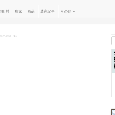
市町村
農家
商品
農家記事
その他
ponsored Link