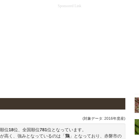
Sponsored Link
(対象データ: 2016年度産)
順位
18
位、全国順位
781
位となっています。
が高く、強みとなっているのは「
鶏
」となっており、赤磐市の