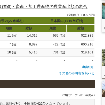
農作物)・畜産・加工農産物の農業産出額の割合
(金額単位: 1,000万円)
県内(27市町村)
日本国内(1719市町村)
順位
総額
順位
総額
11 (位)
14,313
585 (位)
922,993
7 (位)
8,897
422 (位)
600,218
18 (位)
5,416
781 (位)
319,101
-
-
-
-
出典: [1]
その他の市町村を調べる
(対象データ: 2016年度産)
岡山県順位
7
位、全国順位
422
位となっています。