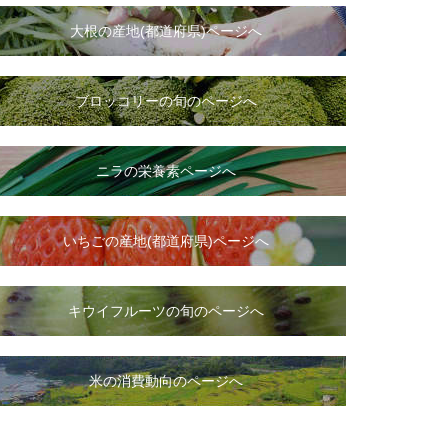
大根
の
産地(都道府県)ページへ
ブロッコリーの旬のページへ
ニラ
の
栄養素ページへ
いちご
の
産地(都道府県)ページへ
キウイフルーツの旬のページへ
米の消費動向のページへ