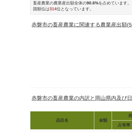
畜産農業の農業産出額全体の
90.6%
を占めています。
国順位は
314
位となっています。
赤磐市の畜産農業に関連する農業産出額(53
赤磐市の畜産農業の内訳と岡山県内及び
岡
品目名
金額
占有率