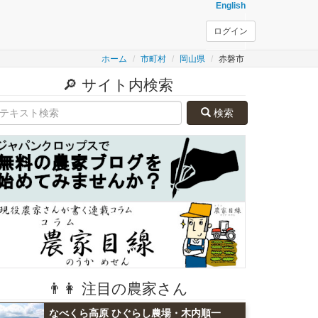
English
ログイン
ホーム
市町村
岡山県
赤磐市
🔎 サイト内検索
検索
👨👩 注目の農家さん
なべくら高原 ひぐらし農場・木内順一