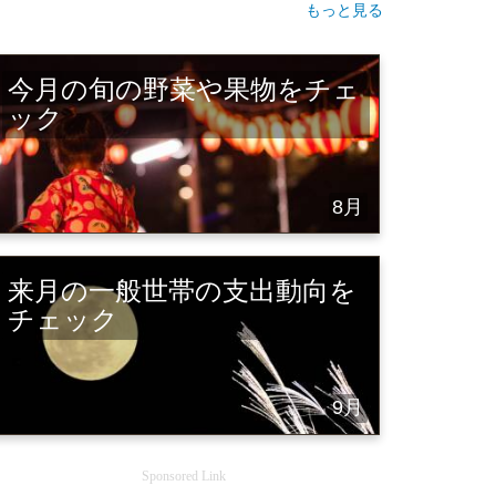
もっと見る
今月の旬の野菜や果物をチェ
ック
8月
来月の一般世帯の支出動向を
チェック
9月
Sponsored Link