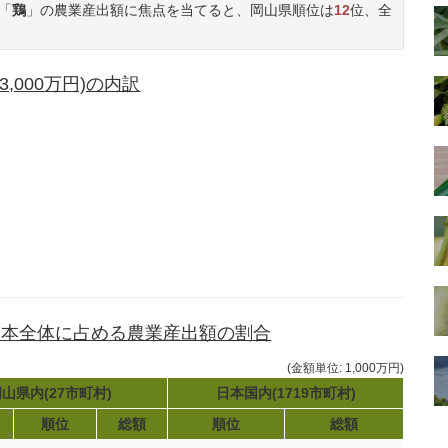
「
鶏
」の農業産出額に焦点を当てると、岡山県順位は
12
位、全
,000万円)の内訳
日本全体に占める農業産出額の割合
(金額単位: 1,000万円)
山県内(27市町村)
日本国内(1719市町村)
順位
総額
順位
総額