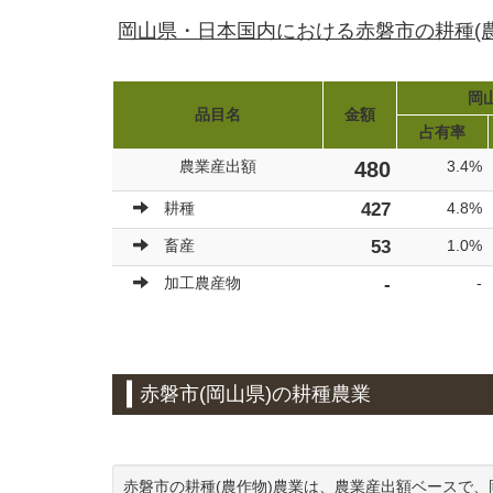
岡山県・日本国内における赤磐市の耕種(
岡山
品目名
金額
占有率
農業産出額
480
3.4%
耕種
427
4.8%
畜産
53
1.0%
加工農産物
-
-
赤磐市(岡山県)の耕種農業
赤磐市の耕種(農作物)農業は、農業産出額ベースで、