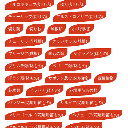
トルコギキョウ(切り花)
ゆり(切り花)
チューリップ(切り花)
アルストロメリア(切り花)
切り葉
切り枝
球根類
ゆり(球根)
チューリップ(球根)
グラジオラス(球根)
フリージア(球根)
鉢もの類
シクラメン(鉢もの)
プリムラ類(鉢もの)
ベゴニア類(鉢もの)
洋ラン類(鉢もの)
サボテン及び多肉植物
観葉植物
花木類
ドラセナ(鉢もの)
花壇用苗もの類
パンジー(花壇用苗もの)
サルビア(花壇用苗もの)
マリーゴールド(花壇用苗もの)
ペチュニア(花壇用苗もの)
にちにちそう(花壇用苗もの)
アジサイ(鉢もの)