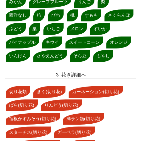
みかん
グレープフルーツ
りんご
梨
西洋なし
柿
びわ
桃
すもも
さくらんぼ
ぶどう
栗
いちご
メロン
すいか
パイナップル
キウイ
スイートコーン
オレンジ
いんげん
さやえんどう
そら豆
もやし
🌷 花き詳細へ
切り花類
きく(切り花)
カーネーション(切り花)
ばら(切り花)
りんどう(切り花)
宿根かすみそう(切り花)
洋ラン類(切り花)
スターチス(切り花)
ガーベラ(切り花)