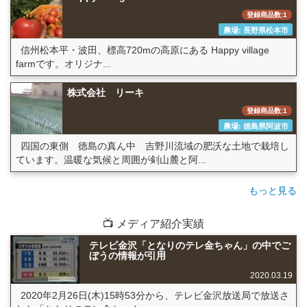
登録商品数:1
農場: 長野県松本市
信州松本平・波田、標高720mの高原にある Happy village
farmです。オリジナ...
株式会社 リーキ
登録商品数:1
農場: 徳島県阿波市
四国の東側 徳島の真ん中 吉野川流域の肥沃な土地で栽培し
ています。温暖な気候と周囲が剣山麓と阿...
もっと見る
📺 メディア紹介実績
テレビ金沢「となりのテレ金ちゃん」の中でご
ぼうの情報が引用
2020.03.19
2020年2月26日(木)15時53分から、テレビ金沢放送局で放送さ