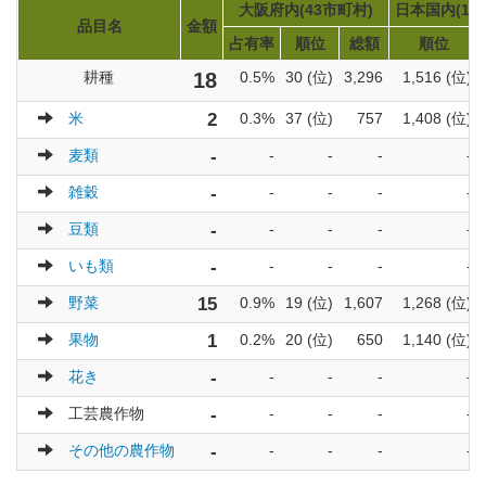
大阪府内(43市町村)
日本国内(17
品目名
金額
占有率
順位
総額
順位
耕種
18
0.5%
30 (位)
3,296
1,516 (位)
米
2
0.3%
37 (位)
757
1,408 (位)
麦類
-
-
-
-
-
雑穀
-
-
-
-
-
豆類
-
-
-
-
-
いも類
-
-
-
-
-
野菜
15
0.9%
19 (位)
1,607
1,268 (位)
果物
1
0.2%
20 (位)
650
1,140 (位)
花き
-
-
-
-
-
工芸農作物
-
-
-
-
-
その他の農作物
-
-
-
-
-