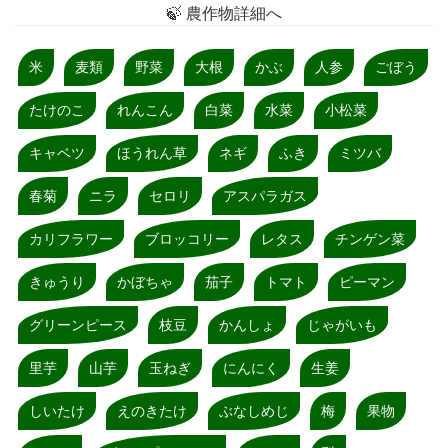
🍃 農作物詳細へ
米
麦類
野菜
大根
かぶ
人参
ごぼう
たけのこ
れんこん
白菜
水菜
小松菜
キャベツ
ほうれん草
ネギ
ふき
ミツバ
春菊
ニラ
セロリ
アスパラガス
カリフラワー
ブロッコリー
レタス
チンゲン菜
きゅうり
かぼちゃ
茄子
トマト
ピーマン
グリーンピース
枝豆
かんしょ
じゃがいも
里芋
山芋
玉ねぎ
にんにく
生姜
しいたけ
えのきたけ
ぶなしめじ
梅
果物