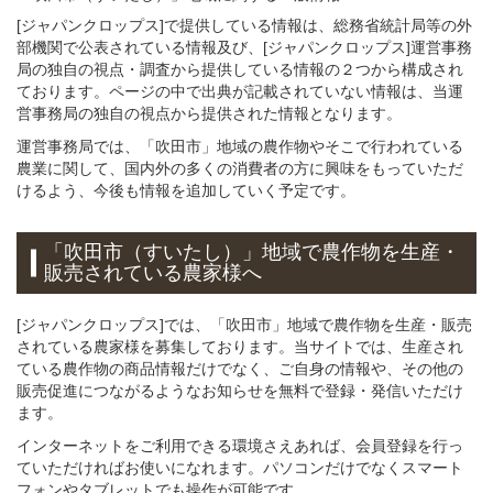
[ジャパンクロップス]で提供している情報は、総務省統計局等の外
部機関で公表されている情報及び、[ジャパンクロップス]運営事務
局の独自の視点・調査から提供している情報の２つから構成され
ております。ページの中で出典が記載されていない情報は、当運
営事務局の独自の視点から提供された情報となります。
運営事務局では、「吹田市」地域の農作物やそこで行われている
農業に関して、国内外の多くの消費者の方に興味をもっていただ
けるよう、今後も情報を追加していく予定です。
「吹田市（すいたし）」
地域
で
農作物を
生産・
販売されている
農家様へ
[ジャパンクロップス]では、「吹田市」地域で農作物を生産・販売
されている農家様を募集しております。当サイトでは、生産され
ている農作物の商品情報だけでなく、ご自身の情報や、その他の
販売促進につながるようなお知らせを無料で登録・発信いただけ
ます。
インターネットをご利用できる環境さえあれば、会員登録を行っ
ていただければお使いになれます。パソコンだけでなくスマート
フォンやタブレットでも操作が可能です。