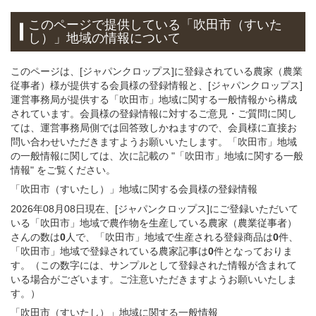
このページで提供している
「吹田市（すいた
し）」
地域
の情報について
このページは、[ジャパンクロップス]に登録されている農家（農業
従事者）様が提供する会員様の登録情報と、[ジャパンクロップス]
運営事務局が提供する「吹田市」地域に関する一般情報から構成
されています。会員様の登録情報に対するご意見・ご質問に関し
ては、運営事務局側では回答致しかねますので、会員様に直接お
問い合わせいただきますようお願いいたします。「吹田市」地域
の一般情報に関しては、次に記載の "「吹田市」地域に関する一般
情報" をご覧ください。
「吹田市（すいたし）」
地域
に関する
会員様
の
登録
情報
2026年08月08日現在、[ジャパンクロップス]にご登録いただいて
いる「吹田市」地域で農作物を生産している農家（農業従事者）
さんの数は
0
人で、「吹田市」地域で生産される登録商品は
0
件、
「吹田市」地域で登録されている農家記事は
0
件となっておりま
す。（この数字には、サンプルとして登録された情報が含まれて
いる場合がございます。ご注意いただきますようお願いいたしま
す。）
「吹田市（すいたし）」
地域
に関する
一般
情報