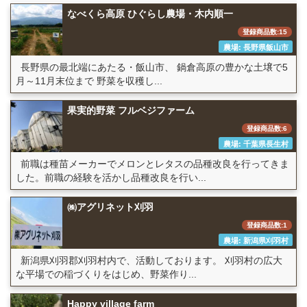
なべくら高原 ひぐらし農場・木内順一
登録商品数:15
農場: 長野県飯山市
長野県の最北端にあたる・飯山市、 鍋倉高原の豊かな土壌で5
月～11月末位まで 野菜を収穫し...
果実的野菜 フルベジファーム
登録商品数:6
農場: 千葉県長生村
前職は種苗メーカーでメロンとレタスの品種改良を行ってきま
した。前職の経験を活かし品種改良を行い...
㈱アグリネット刈羽
登録商品数:1
農場: 新潟県刈羽村
新潟県刈羽郡刈羽村内で、活動しております。 刈羽村の広大
な平場での稲づくりをはじめ、野菜作り...
Happy village farm