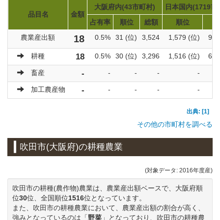
大阪府内(43市町村)
日本国内(1719市
品目名
金額
占有率
順位
総額
順位
総
農業産出額
18
0.5%
31 (位)
3,524
1,579 (位)
922
耕種
18
0.5%
30 (位)
3,296
1,516 (位)
600
畜産
-
-
-
-
-
加工農産物
-
-
-
-
-
出典: [1]
その他の市町村を調べる
吹田市(大阪府)の耕種農業
(対象データ: 2016年度産)
吹田市の耕種(農作物)農業は、農業産出額ベースで、大阪府順
位
30
位、全国順位
1516
位となっています。
また、吹田市の耕種農業において、農業産出額の割合が高く、
強みとなっているのは「
野菜
」となっており、吹田市の耕種農