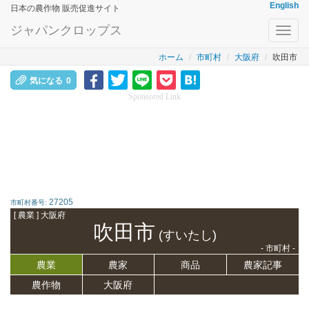
English
日本の農作物 販売促進サイト
ジャパンクロップス
Toggl
navig
ホーム
市町村
大阪府
吹田市
気になる
0
Sponsored Link
27205
市町村番号:
[ 農業 ] 大阪府
吹田市
(すいたし)
- 市町村 -
農業
農家
商品
農家記事
農作物
大阪府