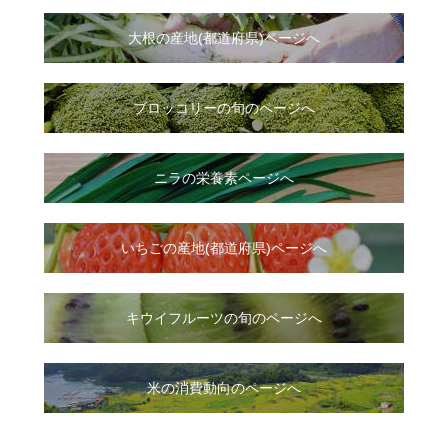
大根
の
産地(都道府県)ページへ
ブロッコリーの旬のページへ
ニラ
の
栄養素ページへ
いちご
の
産地(都道府県)ページへ
キウイフルーツの旬のページへ
米の消費動向のページへ