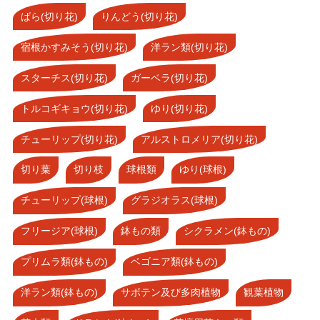
ばら(切り花)
りんどう(切り花)
宿根かすみそう(切り花)
洋ラン類(切り花)
スターチス(切り花)
ガーベラ(切り花)
トルコギキョウ(切り花)
ゆり(切り花)
チューリップ(切り花)
アルストロメリア(切り花)
切り葉
切り枝
球根類
ゆり(球根)
チューリップ(球根)
グラジオラス(球根)
フリージア(球根)
鉢もの類
シクラメン(鉢もの)
プリムラ類(鉢もの)
ベゴニア類(鉢もの)
洋ラン類(鉢もの)
サボテン及び多肉植物
観葉植物