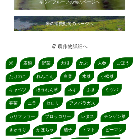
キウイフルーツの旬のページへ
米の消費動向のページへ
🍃 農作物詳細へ
米
麦類
野菜
大根
かぶ
人参
ごぼう
たけのこ
れんこん
白菜
水菜
小松菜
キャベツ
ほうれん草
ネギ
ふき
ミツバ
春菊
ニラ
セロリ
アスパラガス
カリフラワー
ブロッコリー
レタス
チンゲン菜
きゅうり
かぼちゃ
茄子
トマト
ピーマン