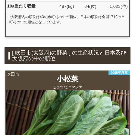
10a当たり収量
497(kg)
34(位)
1,023(位)
*大阪府内の順位は43の市町村の中の順位、日本の順位は全国1719の市
町村の中の順位となっています。
[ 吹田市(大阪府)の野菜 ] の生産状況と日本及び
大阪府の中の順位
2006年度産
吹田市
小松菜
こまつな,コマツナ