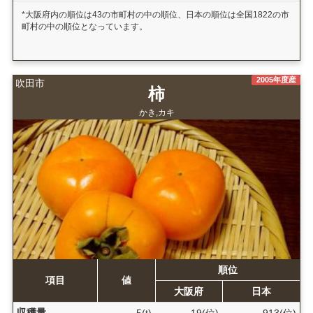
*大阪府内の順位は43の市町村の中の順位、日本の順位は全国1822の市
町村の中の順位となっています。
2005年度産
吹田市
柿
かき,カキ
順位
項目
値
大阪府
日本
収穫量