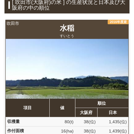
[ 吹田市(大阪府)の米 ] の生産状況と日本及び大
阪府の中の順位
2016年度産
吹田市
水稲
すいとう
順位
項目
値
大阪府
日本
収穫量
80(t)
38(位)
1,435(位)
作付面積
16(ha)
38(位)
1,439(位)