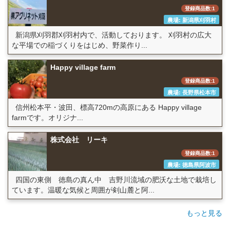
登録商品数:1
農場: 新潟県刈羽村
新潟県刈羽郡刈羽村内で、活動しております。 刈羽村の広大
な平場での稲づくりをはじめ、野菜作り...
Happy village farm
登録商品数:1
農場: 長野県松本市
信州松本平・波田、標高720mの高原にある Happy village
farmです。オリジナ...
株式会社 リーキ
登録商品数:1
農場: 徳島県阿波市
四国の東側 徳島の真ん中 吉野川流域の肥沃な土地で栽培し
ています。温暖な気候と周囲が剣山麓と阿...
もっと見る