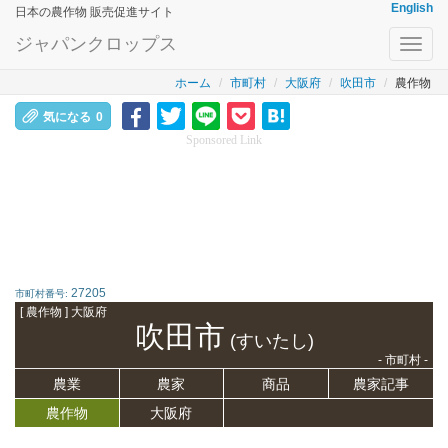
English
日本の農作物 販売促進サイト
ジャパンクロップス
Toggl
navig
ホーム
市町村
大阪府
吹田市
農作物
気になる
0
Sponsored Link
27205
市町村番号:
[ 農作物 ] 大阪府
吹田市
(すいたし)
- 市町村 -
農業
農家
商品
農家記事
農作物
大阪府