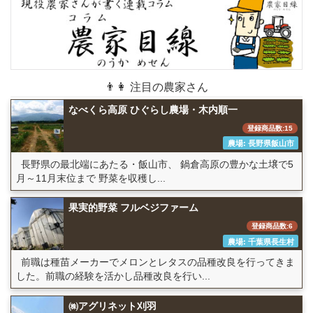
👨👩 注目の農家さん
なべくら高原 ひぐらし農場・木内順一
登録商品数:15
農場: 長野県飯山市
長野県の最北端にあたる・飯山市、 鍋倉高原の豊かな土壌で5
月～11月末位まで 野菜を収穫し...
果実的野菜 フルベジファーム
登録商品数:6
農場: 千葉県長生村
前職は種苗メーカーでメロンとレタスの品種改良を行ってきま
した。前職の経験を活かし品種改良を行い...
㈱アグリネット刈羽