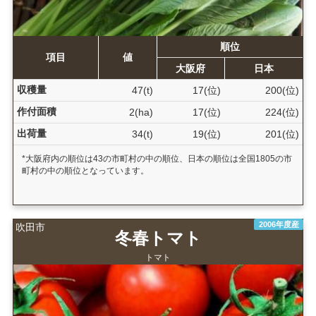
順位
項目
値
大阪府
日本
収穫量
47(t)
17(位)
200(位)
作付面積
2(ha)
17(位)
224(位)
出荷量
34(t)
19(位)
201(位)
*大阪府内の順位は43の市町村の中の順位、日本の順位は全国1805の市
町村の中の順位となっています。
2006年度産
吹田市
冬春トマト
トマト