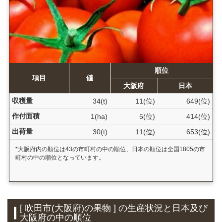
順位
項目
値
大阪府
日本
収穫量
34(t)
11(位)
649(位)
作付面積
1(ha)
5(位)
414(位)
出荷量
30(t)
11(位)
653(位)
*大阪府内の順位は43の市町村の中の順位、日本の順位は全国1805の市
町村の中の順位となっています。
[ 吹田市(大阪府)の果物 ] の生産状況と日本及び
大阪府の中の順位