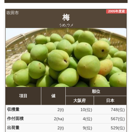
2005年度産
吹田市
梅
うめ,ウメ
順位
項目
値
大阪府
日本
収穫量
2(t)
10(位)
748(位)
作付面積
2(ha)
4(位)
567(位)
出荷量
2(t)
9(位)
529(位)