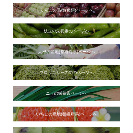
りんごの品種(種類)ページへ
枝豆の栄養素のページへ
大根
の
産地(都道府県)ページへ
ブロッコリーの旬のページへ
ニラ
の
栄養素ページへ
いちご
の
産地(都道府県)ページへ