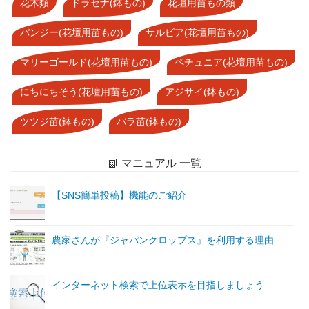
花木類
ドラセナ(鉢もの)
花壇用苗もの類
パンジー(花壇用苗もの)
サルビア(花壇用苗もの)
マリーゴールド(花壇用苗もの)
ペチュニア(花壇用苗もの)
にちにちそう(花壇用苗もの)
アジサイ(鉢もの)
ツツジ苗(鉢もの)
バラ苗(鉢もの)
📗 マニュアル 一覧
【SNS簡単投稿】機能のご紹介
農家さんが『ジャパンクロップス』を利用する理由
インターネット検索で上位表示を目指しましょう