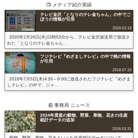
📺 メディア紹介実績
テレビ金沢「となりのテレ金ちゃん」の中でご
ぼうの情報が引用
2020.03.19
2020年2月26日(木)15時53分から、テレビ金沢放送局で放送さ
れた「となりのテレ金ちゃん...
フジテレビ『めざましテレビ』の中で桃の情報
が引用
2018.07.10
2018年7月5日(木)4:55～8:00に放送されたフジテレビ『めざま
しテレビ』の中で、ジャ...
📰 事務局 ニュース
2024年度産の穀物、野菜、果物、花きの生産
統計データの追加
2026.03.31
穀物、野菜、果物、花きといった生産統計データについて、