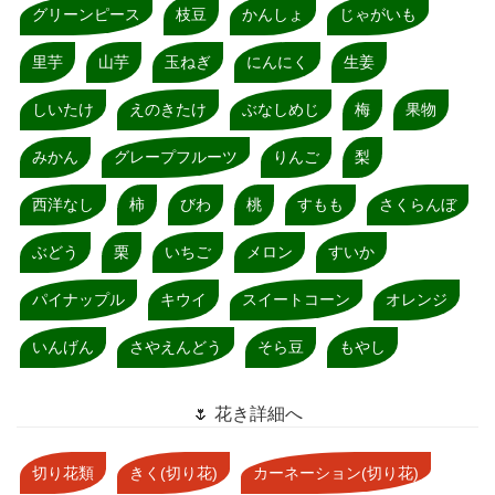
グリーンピース
枝豆
かんしょ
じゃがいも
里芋
山芋
玉ねぎ
にんにく
生姜
しいたけ
えのきたけ
ぶなしめじ
梅
果物
みかん
グレープフルーツ
りんご
梨
西洋なし
柿
びわ
桃
すもも
さくらんぼ
ぶどう
栗
いちご
メロン
すいか
パイナップル
キウイ
スイートコーン
オレンジ
いんげん
さやえんどう
そら豆
もやし
🌷 花き詳細へ
切り花類
きく(切り花)
カーネーション(切り花)