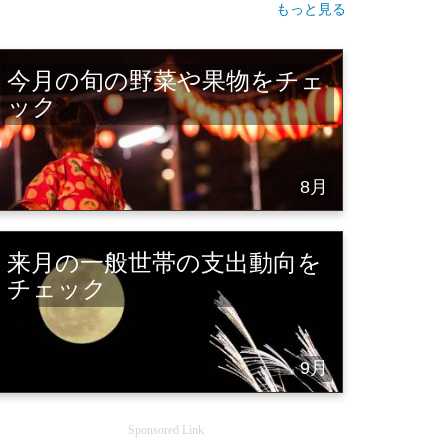
もっと見る
今月の旬の野菜や果物をチェ
ック
8月
来月の一般世帯の支出動向を
チェック
9月
Sponsored Link