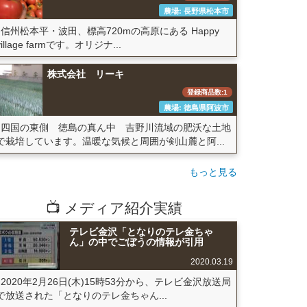
農場: 長野県松本市
信州松本平・波田、標高720mの高原にある Happy
village farmです。オリジナ...
株式会社 リーキ
登録商品数:1
農場: 徳島県阿波市
四国の東側 徳島の真ん中 吉野川流域の肥沃な土地
で栽培しています。温暖な気候と周囲が剣山麓と阿...
もっと見る
📺 メディア紹介実績
テレビ金沢「となりのテレ金ちゃ
ん」の中でごぼうの情報が引用
2020.03.19
2020年2月26日(木)15時53分から、テレビ金沢放送局
で放送された「となりのテレ金ちゃん...