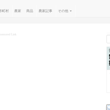
市町村
農家
商品
農家記事
その他
ponsored Link