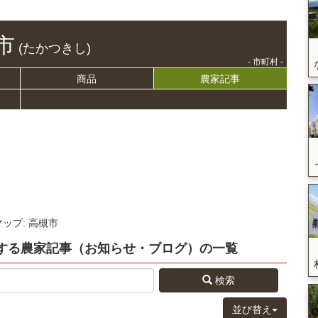
市
(たかつきし)
- 市町村 -
商品
農家記事
マップ: 高槻市
する
農家記事（お知らせ・ブログ）
の
一覧
検索
並び替え