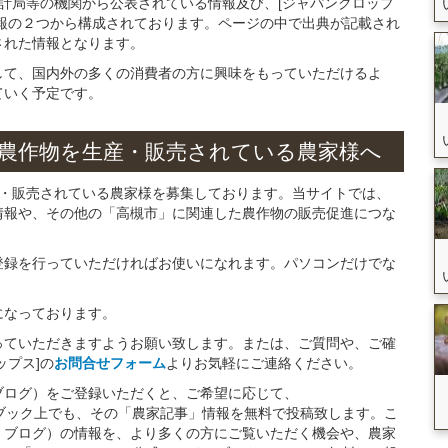
統計局等の機関から公表されている情報及び、[ジャパンクロップ
報の２つから構成されております。ページの中で出典が記載され
された情報となります。
して、国内外の多くの消費者の方に興味をもっていただけるよ
ていく予定です。
農作物を
生産・販売されている
農家様へ
産・販売されている農家様を募集しております。当サイトでは、
情報や、その他の「高槻市」に関連した農作物の販売促進につな
。
登録を行っていただければお使いになれます。パソコンだけでな
になっております。
っていただきますようお願い致します。または、ご質問や、ご確
ップス]の
お問合せフォーム
よりお気軽にご連絡ください。
ブログ）をご登録いただくと、ご希望に応じて、
イスブック上でも、その「農家記事」情報を無料で投稿致します。こ
・ブログ）の情報を、より多くの方にご覧いただく機会や、農家