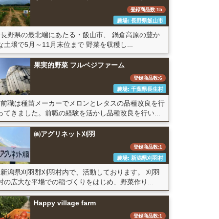
登録商品数:15
農場: 長野県飯山市
長野県の最北端にあたる・飯山市、 鍋倉高原の豊か
な土壌で5月～11月末位まで 野菜を収穫し...
果実的野菜 フルベジファーム
登録商品数:6
農場: 千葉県長生村
前職は種苗メーカーでメロンとレタスの品種改良を行
ってきました。前職の経験を活かし品種改良を行い...
㈱アグリネット刈羽
登録商品数:1
農場: 新潟県刈羽村
新潟県刈羽郡刈羽村内で、活動しております。 刈羽
村の広大な平場での稲づくりをはじめ、野菜作り...
Happy village farm
登録商品数:1