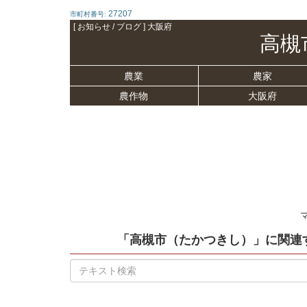
27207
市町村番号:
[ お知らせ / ブログ ] 大阪府
高槻
農業
農家
農作物
大阪府
「高槻市（たかつきし）」
に関連