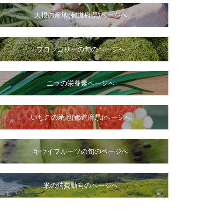
大根
の
産地(都道府県)ページへ
ブロッコリーの旬のページへ
ニラ
の
栄養素ページへ
いちご
の
産地(都道府県)ページへ
キウイフルーツの旬のページへ
米の消費動向のページへ