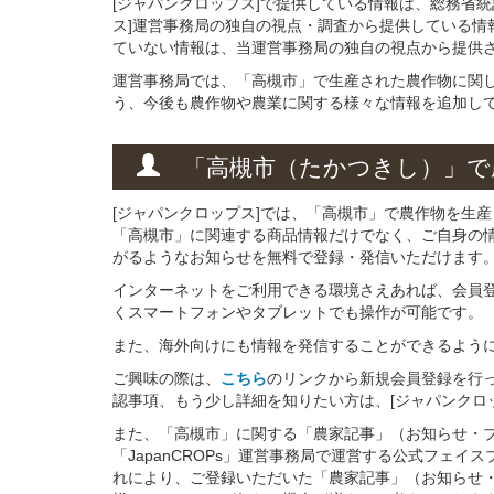
[ジャパンクロップス]で提供している情報は、総務省
ス]運営事務局の独自の視点・調査から提供している情
ていない情報は、当運営事務局の独自の視点から提供
運営事務局では、「高槻市」で生産された農作物に関
う、今後も農作物や農業に関する様々な情報を追加し
「高槻市（たかつきし）」
で
[ジャパンクロップス]では、「高槻市」で農作物を生
「高槻市」に関連する商品情報だけでなく、ご自身の
がるようなお知らせを無料で登録・発信いただけます
インターネットをご利用できる環境さえあれば、会員
くスマートフォンやタブレットでも操作が可能です。
また、海外向けにも情報を発信することができるよう
ご興味の際は、
こちら
のリンクから新規会員登録を行
認事項、もう少し詳細を知りたい方は、[ジャパンクロ
また、「高槻市」に関する「農家記事」（お知らせ・
「JapanCROPs」運営事務局で運営する公式フェ
れにより、ご登録いただいた「農家記事」（お知らせ