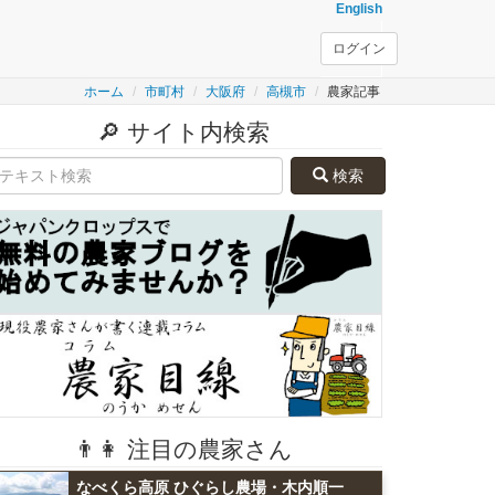
English
ログイン
ホーム
市町村
大阪府
高槻市
農家記事
🔎 サイト内検索
検索
👨👩 注目の農家さん
なべくら高原 ひぐらし農場・木内順一