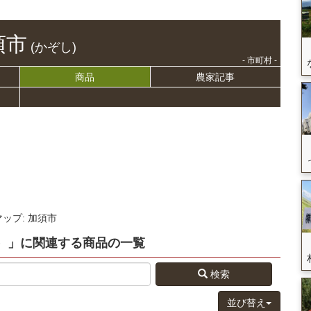
須市
(かぞし)
- 市町村 -
商品
農家記事
マップ: 加須市
）」
に関連する
商品
の
一覧
検索
並び替え