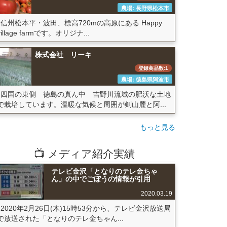
農場: 長野県松本市
信州松本平・波田、標高720mの高原にある Happy
village farmです。オリジナ...
株式会社 リーキ
登録商品数:1
農場: 徳島県阿波市
四国の東側 徳島の真ん中 吉野川流域の肥沃な土地
で栽培しています。温暖な気候と周囲が剣山麓と阿...
もっと見る
📺 メディア紹介実績
テレビ金沢「となりのテレ金ちゃ
ん」の中でごぼうの情報が引用
2020.03.19
2020年2月26日(木)15時53分から、テレビ金沢放送局
で放送された「となりのテレ金ちゃん...