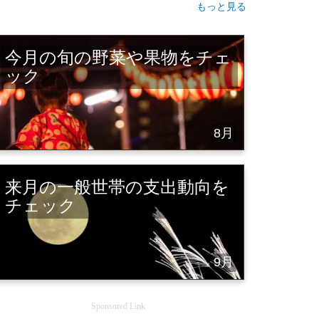
もっと見る
今月の旬の野菜や果物をチェ
ック
8月
来月の一般世帯の支出動向を
チェック
9月
Sponsored Link