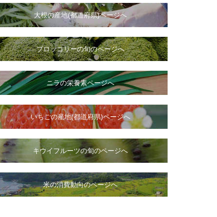
大根
の
産地(都道府県)ページへ
ブロッコリーの旬のページへ
ニラ
の
栄養素ページへ
いちご
の
産地(都道府県)ページへ
キウイフルーツの旬のページへ
米の消費動向のページへ