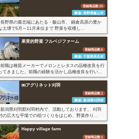
登録商品数:15
農場: 長野県飯山市
長野県の最北端にあたる・飯山市、 鍋倉高原の豊か
な土壌で5月～11月末位まで 野菜を収穫し...
果実的野菜 フルベジファーム
登録商品数:6
農場: 千葉県長生村
前職は種苗メーカーでメロンとレタスの品種改良を行
ってきました。前職の経験を活かし品種改良を行い...
㈱アグリネット刈羽
登録商品数:1
農場: 新潟県刈羽村
新潟県刈羽郡刈羽村内で、活動しております。 刈羽
村の広大な平場での稲づくりをはじめ、野菜作り...
Happy village farm
登録商品数:1