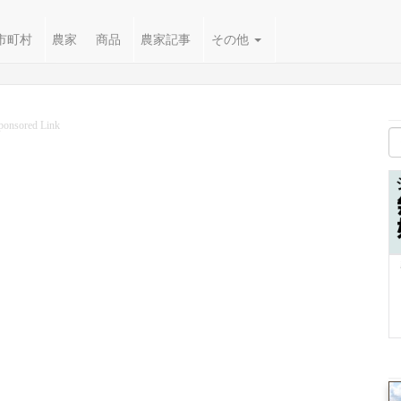
市町村
農家
商品
農家記事
その他
ponsored Link