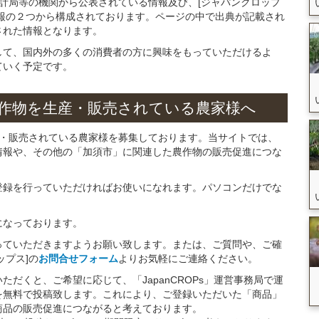
統計局等の機関から公表されている情報及び、[ジャパンクロップ
報の２つから構成されております。ページの中で出典が記載され
された情報となります。
して、国内外の多くの消費者の方に興味をもっていただけるよ
ていく予定です。
作物を
生産・販売されている
農家様へ
産・販売されている農家様を募集しております。当サイトでは、
情報や、その他の「加須市」に関連した農作物の販売促進につな
。
登録を行っていただければお使いになれます。パソコンだけでな
になっております。
っていただきますようお願い致します。または、ご質問や、ご確
ップス]の
お問合せフォーム
よりお気軽にご連絡ください。
だくと、ご希望に応じて、「JapanCROPs」運営事務局で運
を無料で投稿致します。これにより、ご登録いただいた「商品」
商品の販売促進につながると考えております。