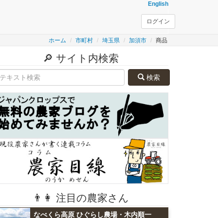
English
ログイン
ホーム
市町村
埼玉県
加須市
商品
🔎 サイト内検索
検索
👨👩 注目の農家さん
なべくら高原 ひぐらし農場・木内順一