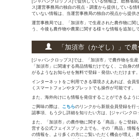
[ジャパンクロップス]で提供している情報は、総務省
ス]運営事務局の独自の視点・調査から提供している情
ていない情報は、当運営事務局の独自の視点から提供
運営事務局では、「加須市」で生産された農作物に関
う、今後も農作物や農業に関する様々な情報を追加し
「加須市（かぞし）」
で
農
[ジャパンクロップス]では、「加須市」で農作物を生
「加須市」に関連する商品情報だけでなく、ご自身の
がるようなお知らせを無料で登録・発信いただけます
インターネットをご利用できる環境さえあれば、会員
くスマートフォンやタブレットでも操作が可能です。
また、海外向けにも情報を発信することができるよう
ご興味の際は、
こちら
のリンクから新規会員登録を行
認事項、もう少し詳細を知りたい方は、[ジャパンクロ
また、「加須市」の農作物に関する「商品」をご登録いた
営する公式フェイスブック上でも、その「商品」情報
の情報を、より多くの方にご覧いただく機会が増え、