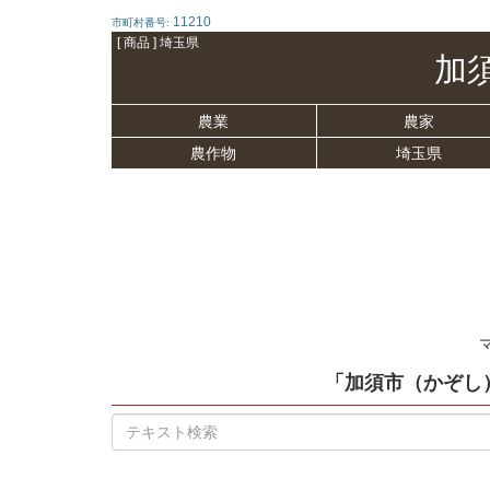
11210
市町村番号:
[ 商品 ] 埼玉県
加
農業
農家
農作物
埼玉県
「加須市（かぞし