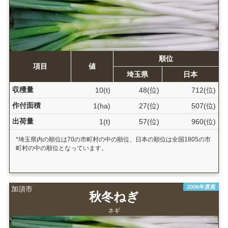
順位
項目
値
埼玉県
日本
収穫量
10(t)
48(位)
712(位)
作付面積
1(ha)
27(位)
507(位)
出荷量
1(t)
57(位)
960(位)
*埼玉県内の順位は70の市町村の中の順位、日本の順位は全国1805の市
町村の中の順位となっています。
2006年度産
加須市
秋冬ねぎ
ネギ