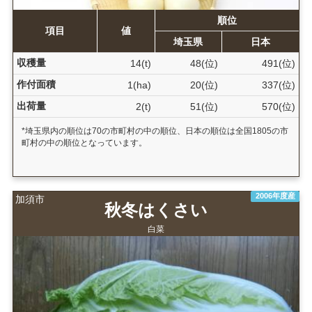
順位
項目
値
埼玉県
日本
収穫量
14(t)
48(位)
491(位)
作付面積
1(ha)
20(位)
337(位)
出荷量
2(t)
51(位)
570(位)
*埼玉県内の順位は70の市町村の中の順位、日本の順位は全国1805の市
町村の中の順位となっています。
2006年度産
加須市
秋冬はくさい
白菜