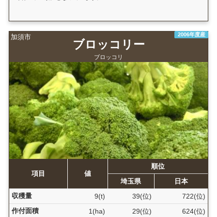
2006年度産
加須市
ブロッコリー
ブロッコリ
順位
項目
値
埼玉県
日本
収穫量
9(t)
39(位)
722(位)
作付面積
1(ha)
29(位)
624(位)