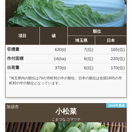
順位
項目
値
埼玉県
日本
収穫量
630(t)
7(位)
165(位)
作付面積
14(ha)
6(位)
220(位)
出荷量
370(t)
6(位)
170(位)
*埼玉県内の順位は70の市町村の中の順位、日本の順位は全国1805の市
町村の中の順位となっています。
2006年度産
加須市
小松菜
こまつな,コマツナ