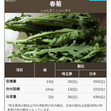
春菊
しゅんぎく,シュンギク
順位
項目
値
埼玉県
日本
収穫量
13(t)
20(位)
283(位)
作付面積
1(ha)
13(位)
222(位)
出荷量
2(t)
36(位)
436(位)
*埼玉県内の順位は70の市町村の中の順位、日本の順位は全国1805の市
町村の中の順位となっています。