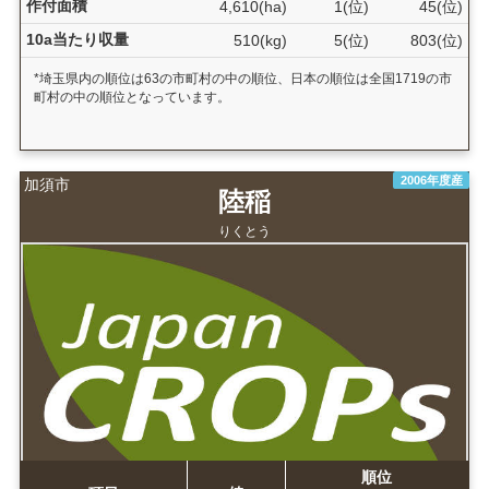
作付面積
4,610(ha)
1(位)
45(位)
10a当たり収量
510(kg)
5(位)
803(位)
*埼玉県内の順位は63の市町村の中の順位、日本の順位は全国1719の市
町村の中の順位となっています。
2006年度産
加須市
陸稲
りくとう
順位