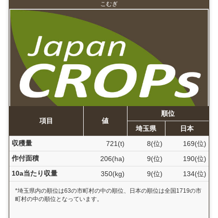
こむぎ
順位
項目
値
埼玉県
日本
収穫量
721(t)
8(位)
169(位)
作付面積
206(ha)
9(位)
190(位)
10a当たり収量
350(kg)
9(位)
134(位)
*埼玉県内の順位は63の市町村の中の順位、日本の順位は全国1719の市
町村の中の順位となっています。