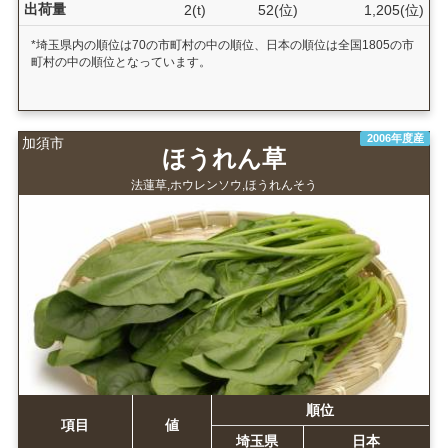
出荷量
2(t)
52(位)
1,205(位)
*埼玉県内の順位は70の市町村の中の順位、日本の順位は全国1805の市
町村の中の順位となっています。
2006年度産
加須市
ほうれん草
法蓮草,ホウレンソウ,ほうれんそう
順位
項目
値
埼玉県
日本