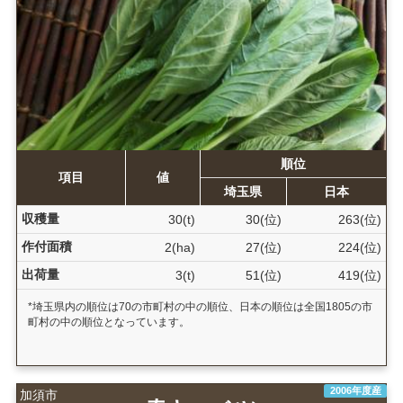
順位
項目
値
埼玉県
日本
収穫量
30(t)
30(位)
263(位)
作付面積
2(ha)
27(位)
224(位)
出荷量
3(t)
51(位)
419(位)
*埼玉県内の順位は70の市町村の中の順位、日本の順位は全国1805の市
町村の中の順位となっています。
2006年度産
加須市