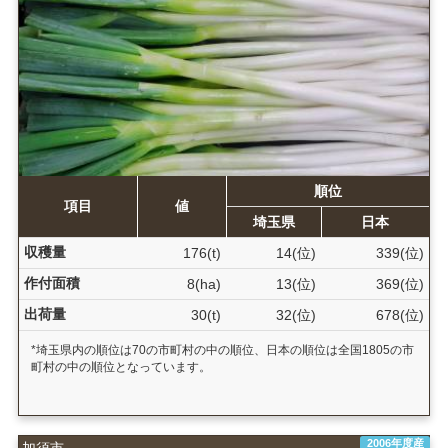
順位
項目
値
埼玉県
日本
収穫量
176(t)
14(位)
339(位)
作付面積
8(ha)
13(位)
369(位)
出荷量
30(t)
32(位)
678(位)
*埼玉県内の順位は70の市町村の中の順位、日本の順位は全国1805の市
町村の中の順位となっています。
2006年度産
加須市