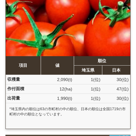
順位
項目
値
埼玉県
日本
収穫量
2,090(t)
1(位)
30(位)
作付面積
12(ha)
1(位)
47(位)
出荷量
1,990(t)
1(位)
30(位)
*埼玉県内の順位は63の市町村の中の順位、日本の順位は全国1719の市
町村の中の順位となっています。