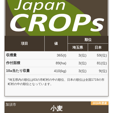
順位
項目
値
埼玉県
日本
収穫量
365(t)
3(位)
59(位)
作付面積
89(ha)
3(位)
81(位)
10a当たり収量
410(kg)
3(位)
9(位)
*埼玉県内の順位は63の市町村の中の順位、日本の順位は全国1719の市
町村の中の順位となっています。
2016年度産
加須市
小麦