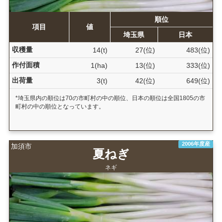
順位
項目
値
埼玉県
日本
収穫量
14(t)
27(位)
483(位)
作付面積
1(ha)
13(位)
333(位)
出荷量
3(t)
42(位)
649(位)
*埼玉県内の順位は70の市町村の中の順位、日本の順位は全国1805の市
町村の中の順位となっています。
2006年度産
加須市
夏ねぎ
ネギ