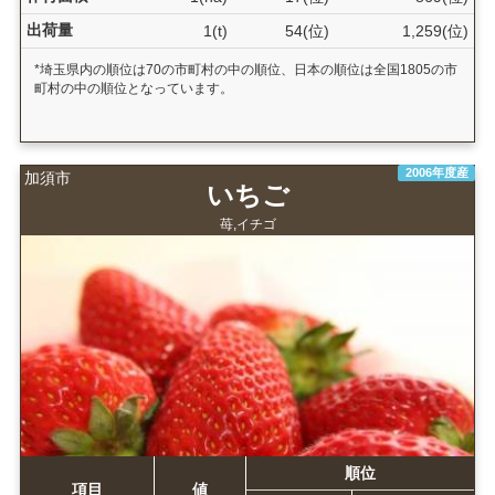
出荷量
1(t)
54(位)
1,259(位)
*埼玉県内の順位は70の市町村の中の順位、日本の順位は全国1805の市
町村の中の順位となっています。
2006年度産
加須市
いちご
苺,イチゴ
順位
項目
値