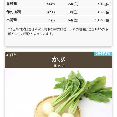
収穫量
150(t)
24(位)
915(位)
作付面積
5(ha)
18(位)
828(位)
出荷量
1(t)
64(位)
1,640(位)
*埼玉県内の順位は70の市町村の中の順位、日本の順位は全国1805の市
町村の中の順位となっています。
2006年度産
加須市
かぶ
蕪,カブ