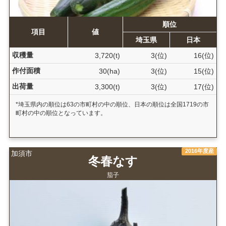
順位
項目
値
埼玉県
日本
収穫量
3,720(t)
3(位)
16(位)
作付面積
30(ha)
3(位)
15(位)
出荷量
3,300(t)
3(位)
17(位)
*埼玉県内の順位は63の市町村の中の順位、日本の順位は全国1719の市
町村の中の順位となっています。
2016年度産
加須市
冬春なす
茄子