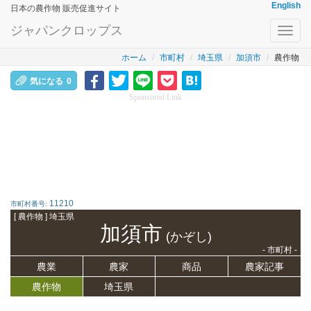
English
日本の農作物 販売促進サイト
ジャパンクロップス
Toggl
navig
ホーム
市町村
埼玉県
加須市
農作物
気になる
0
Sponsored Link
11210
市町村番号:
[ 農作物 ] 埼玉県
加須市
(かぞし)
- 市町村 -
農業
農家
商品
農家記事
農作物
埼玉県