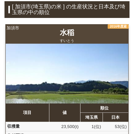
[ 加須市(埼玉県)の米 ] の生産状況と日本及び埼
玉県の中の順位
2016年度産
加須市
水稲
すいとう
順位
項目
値
埼玉県
日本
収穫量
23,500(t)
1(位)
53(位)