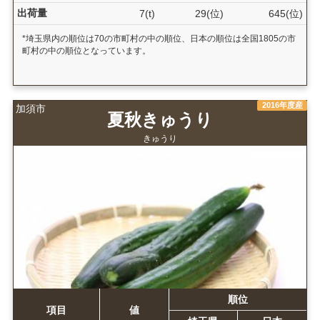
出荷量
7(t)
29(位)
645(位)
*埼玉県内の順位は70の市町村の中の順位、日本の順位は全国1805の市
町村の中の順位となっています。
2016年度産
加須市
夏秋きゅうり
きゅうり
順位
項目
値