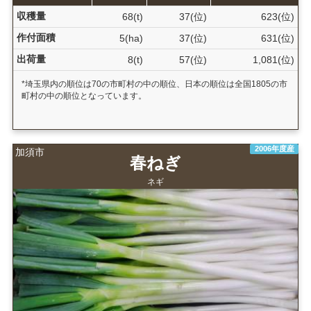
収穫量
68(t)
37(位)
623(位)
作付面積
5(ha)
37(位)
631(位)
出荷量
8(t)
57(位)
1,081(位)
*埼玉県内の順位は70の市町村の中の順位、日本の順位は全国1805の市
町村の中の順位となっています。
2006年度産
加須市
春ねぎ
ネギ