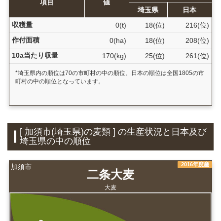
項目
値
埼玉県
日本
収穫量
0(t)
18(位)
216(位)
作付面積
0(ha)
18(位)
208(位)
10a当たり収量
170(kg)
25(位)
261(位)
*埼玉県内の順位は70の市町村の中の順位、日本の順位は全国1805の市
町村の中の順位となっています。
[ 加須市(埼玉県)の麦類 ] の生産状況と日本及び
埼玉県の中の順位
2016年度産
加須市
二条大麦
大麦