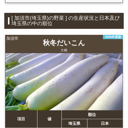
[ 加須市(埼玉県)の野菜 ] の生産状況と日本及び
埼玉県の中の順位
2006年度産
加須市
秋冬だいこん
大根
順位
項目
値
埼玉県
日本