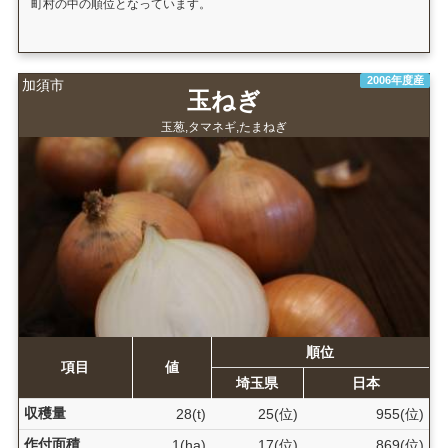
町村の中の順位となっています。
2006年度産
加須市
玉ねぎ
玉葱,タマネギ,たまねぎ
順位
項目
値
埼玉県
日本
収穫量
28(t)
25(位)
955(位)
作付面積
1(ha)
17(位)
869(位)