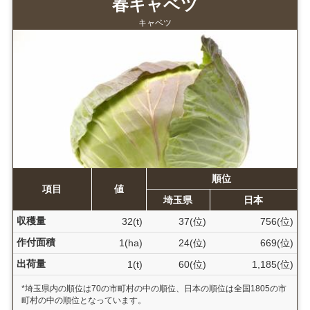
春キャベツ
キャベツ
順位
項目
値
埼玉県
日本
収穫量
32(t)
37(位)
756(位)
作付面積
1(ha)
24(位)
669(位)
出荷量
1(t)
60(位)
1,185(位)
*埼玉県内の順位は70の市町村の中の順位、日本の順位は全国1805の市
町村の中の順位となっています。