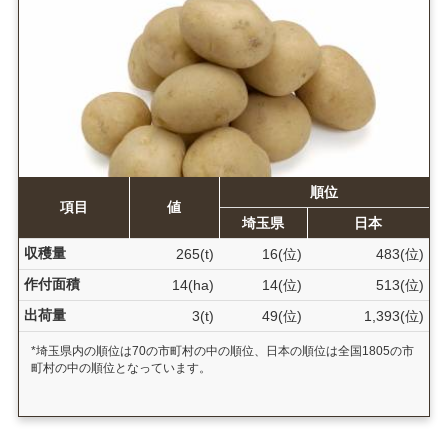
順位
項目
値
埼玉県
日本
収穫量
265(t)
16(位)
483(位)
作付面積
14(ha)
14(位)
513(位)
出荷量
3(t)
49(位)
1,393(位)
*埼玉県内の順位は70の市町村の中の順位、日本の順位は全国1805の市
町村の中の順位となっています。