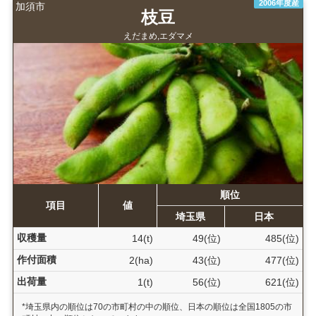
2006年度産
加須市
枝豆
えだまめ,エダマメ
順位
項目
値
埼玉県
日本
収穫量
14(t)
49(位)
485(位)
作付面積
2(ha)
43(位)
477(位)
出荷量
1(t)
56(位)
621(位)
*埼玉県内の順位は70の市町村の中の順位、日本の順位は全国1805の市