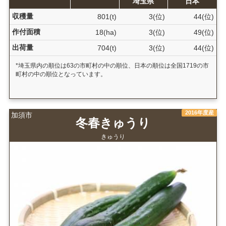
埼玉県
日本
収穫量
801(t)
3(位)
44(位)
作付面積
18(ha)
3(位)
49(位)
出荷量
704(t)
3(位)
44(位)
*埼玉県内の順位は63の市町村の中の順位、日本の順位は全国1719の市
町村の中の順位となっています。
2016年度産
加須市
冬春きゅうり
きゅうり