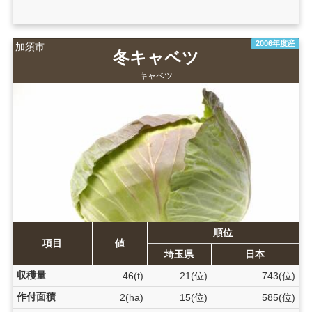
2006年度産
加須市
冬キャベツ
キャベツ
順位
項目
値
埼玉県
日本
収穫量
46(t)
21(位)
743(位)
作付面積
2(ha)
15(位)
585(位)