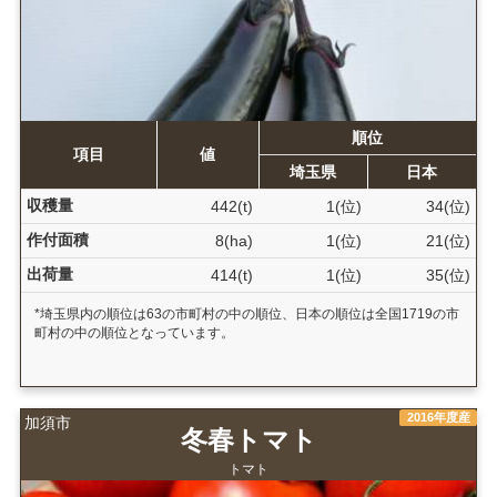
順位
項目
値
埼玉県
日本
収穫量
442(t)
1(位)
34(位)
作付面積
8(ha)
1(位)
21(位)
出荷量
414(t)
1(位)
35(位)
*埼玉県内の順位は63の市町村の中の順位、日本の順位は全国1719の市
町村の中の順位となっています。
2016年度産
加須市
冬春トマト
トマト