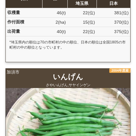
埼玉県
日本
収穫量
46(t)
22(位)
381(位)
作付面積
2(ha)
15(位)
370(位)
出荷量
40(t)
22(位)
375(位)
*埼玉県内の順位は70の市町村の中の順位、日本の順位は全国1805の市
町村の中の順位となっています。
2004年度産
加須市
いんげん
さやいんげん,サヤインゲン