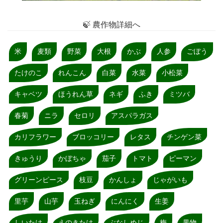
🍃 農作物詳細へ
米
麦類
野菜
大根
かぶ
人参
ごぼう
たけのこ
れんこん
白菜
水菜
小松菜
キャベツ
ほうれん草
ネギ
ふき
ミツバ
春菊
ニラ
セロリ
アスパラガス
カリフラワー
ブロッコリー
レタス
チンゲン菜
きゅうり
かぼちゃ
茄子
トマト
ピーマン
グリーンピース
枝豆
かんしょ
じゃがいも
里芋
山芋
玉ねぎ
にんにく
生姜
しいたけ
えのきたけ
ぶなしめじ
梅
果物