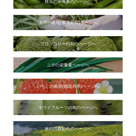
枝豆の栄養素のページへ
大根
の
産地(都道府県)ページへ
ブロッコリーの旬のページへ
ニラ
の
栄養素ページへ
いちご
の
産地(都道府県)ページへ
キウイフルーツの旬のページへ
米の消費動向のページへ