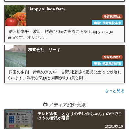
Happy village farm
登録商品数:1
農場: 長野県松本市
信州松本平・波田、標高720mの高原にある Happy village
farmです。オリジナ...
株式会社 リーキ
登録商品数:1
農場: 徳島県阿波市
四国の東側 徳島の真ん中 吉野川流域の肥沃な土地で栽培し
ています。温暖な気候と周囲が剣山麓と阿...
もっと見る
📺 メディア紹介実績
テレビ金沢「となりのテレ金ちゃん」の中でご
ぼうの情報が引用
2020.03.19