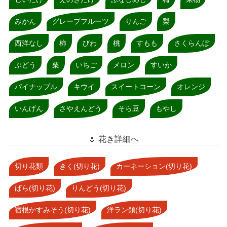
みかん
グレープフルーツ
りんご
梨
西洋なし
柿
びわ
桃
すもも
さくらんぼ
ぶどう
栗
いちご
メロン
すいか
パイナップル
キウイ
スイートコーン
オレンジ
いんげん
さやえんどう
そら豆
もやし
🌷 花き詳細へ
切り花類
きく(切り花)
カーネーション(切り花)
ばら(切り花)
りんどう(切り花)
宿根かすみそう(切り花)
洋ラン類(切り花)