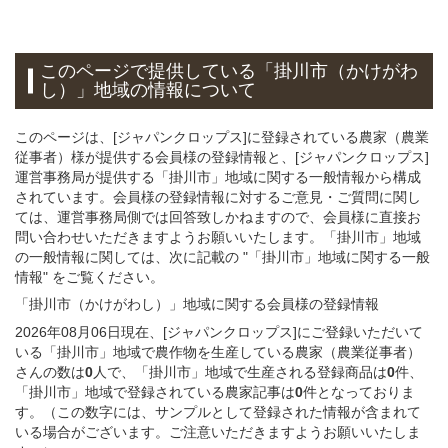
このページで提供している
「掛川市（かけがわ
し）」
地域
の情報について
このページは、[ジャパンクロップス]に登録されている農家（農業
従事者）様が提供する会員様の登録情報と、[ジャパンクロップス]
運営事務局が提供する「掛川市」地域に関する一般情報から構成
されています。会員様の登録情報に対するご意見・ご質問に関し
ては、運営事務局側では回答致しかねますので、会員様に直接お
問い合わせいただきますようお願いいたします。「掛川市」地域
の一般情報に関しては、次に記載の "「掛川市」地域に関する一般
情報" をご覧ください。
「掛川市（かけがわし）」
地域
に関する
会員様
の
登録
情報
2026年08月06日現在、[ジャパンクロップス]にご登録いただいて
いる「掛川市」地域で農作物を生産している農家（農業従事者）
さんの数は
0
人で、「掛川市」地域で生産される登録商品は
0
件、
「掛川市」地域で登録されている農家記事は
0
件となっておりま
す。（この数字には、サンプルとして登録された情報が含まれて
いる場合がございます。ご注意いただきますようお願いいたしま