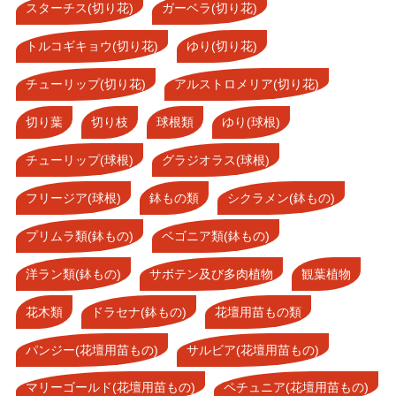
スターチス(切り花)
ガーベラ(切り花)
トルコギキョウ(切り花)
ゆり(切り花)
チューリップ(切り花)
アルストロメリア(切り花)
切り葉
切り枝
球根類
ゆり(球根)
チューリップ(球根)
グラジオラス(球根)
フリージア(球根)
鉢もの類
シクラメン(鉢もの)
プリムラ類(鉢もの)
ベゴニア類(鉢もの)
洋ラン類(鉢もの)
サボテン及び多肉植物
観葉植物
花木類
ドラセナ(鉢もの)
花壇用苗もの類
パンジー(花壇用苗もの)
サルビア(花壇用苗もの)
マリーゴールド(花壇用苗もの)
ペチュニア(花壇用苗もの)