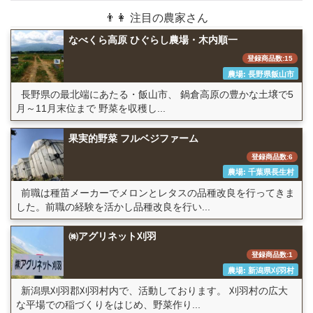
👨👩 注目の農家さん
なべくら高原 ひぐらし農場・木内順一
登録商品数:15
農場: 長野県飯山市
長野県の最北端にあたる・飯山市、 鍋倉高原の豊かな土壌で5
月～11月末位まで 野菜を収穫し...
果実的野菜 フルベジファーム
登録商品数:6
農場: 千葉県長生村
前職は種苗メーカーでメロンとレタスの品種改良を行ってきま
した。前職の経験を活かし品種改良を行い...
㈱アグリネット刈羽
登録商品数:1
農場: 新潟県刈羽村
新潟県刈羽郡刈羽村内で、活動しております。 刈羽村の広大
な平場での稲づくりをはじめ、野菜作り...