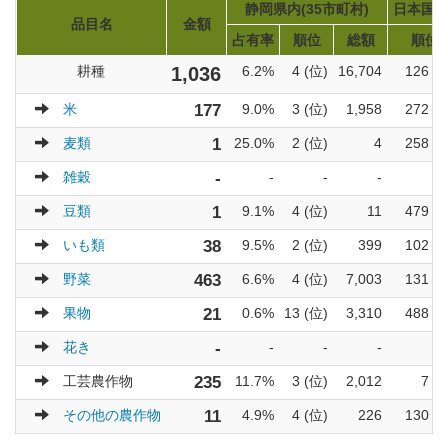
静岡県内(35市町村)
日本国内(
品目名
金額
占有率
順位
総額
順位
耕種
1,036
6.2%
4 (位)
16,704
126 (
米
177
9.0%
3 (位)
1,958
272 (
麦類
1
25.0%
2 (位)
4
258 (
雑穀
-
-
-
-
豆類
1
9.1%
4 (位)
11
479 (
いも類
38
9.5%
2 (位)
399
102 (
野菜
463
6.6%
4 (位)
7,003
131 (
果物
21
0.6%
13 (位)
3,310
488 (
花き
-
-
-
-
工芸農作物
235
11.7%
3 (位)
2,012
7 (
その他の農作物
11
4.9%
4 (位)
226
130 (