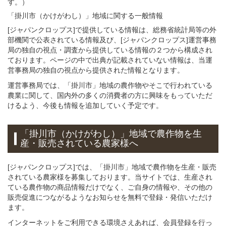
す。）
「掛川市（かけがわし）」
地域
に関する
一般
情報
[ジャパンクロップス]で提供している情報は、総務省統計局等の外
部機関で公表されている情報及び、[ジャパンクロップス]運営事務
局の独自の視点・調査から提供している情報の２つから構成され
ております。ページの中で出典が記載されていない情報は、当運
営事務局の独自の視点から提供された情報となります。
運営事務局では、「掛川市」地域の農作物やそこで行われている
農業に関して、国内外の多くの消費者の方に興味をもっていただ
けるよう、今後も情報を追加していく予定です。
「掛川市（かけがわし）」
地域
で
農作物を
生
産・販売されている
農家様へ
[ジャパンクロップス]では、「掛川市」地域で農作物を生産・販売
されている農家様を募集しております。当サイトでは、生産され
ている農作物の商品情報だけでなく、ご自身の情報や、その他の
販売促進につながるようなお知らせを無料で登録・発信いただけ
ます。
インターネットをご利用できる環境さえあれば、会員登録を行っ