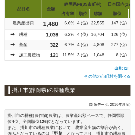
静岡県内(35市町村)
日本国内(171
品目名
金額
占有率
順位
総額
順位
農業産出額
1,480
6.6%
4 (位)
22,555
147 (位)
耕種
1,036
6.2%
4 (位)
16,704
126 (位)
畜産
322
6.7%
4 (位)
4,808
277 (位)
加工農産物
121
11.5%
3 (位)
1,048
8 (位)
出典: [1]
その他の市町村を調べる
掛川市(静岡県)の耕種農業
(対象データ: 2016年度産)
掛川市の耕種(農作物)農業は、農業産出額ベースで、静岡県順
位
4
位、全国順位
126
位となっています。
また、掛川市の耕種農業において、農業産出額の割合が高く、
強みとなっているのは「
野菜
」となっており、掛川市の耕種農