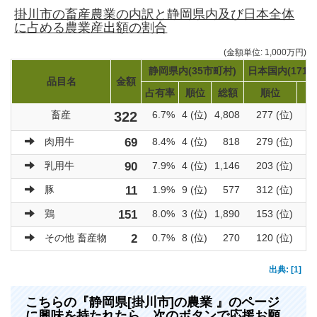
掛川市の畜産農業の内訳と静岡県内及び日本全体
に占める農業産出額の割合
(金額単位: 1,000万円)
静岡県内(35市町村)
日本国内(1719
品目名
金額
占有率
順位
総額
順位
畜産
322
6.7%
4 (位)
4,808
277 (位)
3
肉用牛
69
8.4%
4 (位)
818
279 (位)
乳用牛
90
7.9%
4 (位)
1,146
203 (位)
豚
11
1.9%
9 (位)
577
312 (位)
鶏
151
8.0%
3 (位)
1,890
153 (位)
その他 畜産物
2
0.7%
8 (位)
270
120 (位)
出典: [1]
こちらの『静岡県[掛川市]の農業 』のページ
に興味を持たれたら、次のボタンで応援お願