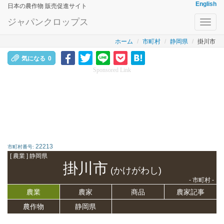
English
日本の農作物 販売促進サイト
ジャパンクロップス
Toggl
navig
ホーム
市町村
静岡県
掛川市
気になる
0
Sponsored Link
22213
市町村番号:
[ 農業 ] 静岡県
掛川市
(かけがわし)
- 市町村 -
農業
農家
商品
農家記事
農作物
静岡県