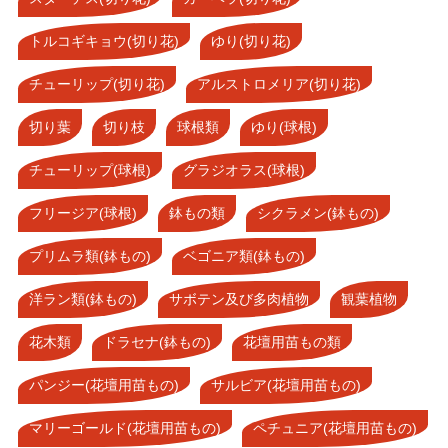
トルコギキョウ(切り花)
ゆり(切り花)
チューリップ(切り花)
アルストロメリア(切り花)
切り葉
切り枝
球根類
ゆり(球根)
チューリップ(球根)
グラジオラス(球根)
フリージア(球根)
鉢もの類
シクラメン(鉢もの)
プリムラ類(鉢もの)
ベゴニア類(鉢もの)
洋ラン類(鉢もの)
サボテン及び多肉植物
観葉植物
花木類
ドラセナ(鉢もの)
花壇用苗もの類
パンジー(花壇用苗もの)
サルビア(花壇用苗もの)
マリーゴールド(花壇用苗もの)
ペチュニア(花壇用苗もの)