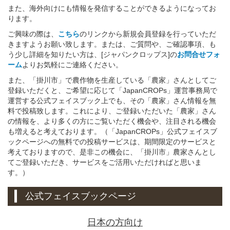
また、海外向けにも情報を発信することができるようになってお
ります。
ご興味の際は、
こちら
のリンクから新規会員登録を行っていただ
きますようお願い致します。または、ご質問や、ご確認事項、も
う少し詳細を知りたい方は、[ジャパンクロップス]の
お問合せフォ
ーム
よりお気軽にご連絡ください。
また、「掛川市」で農作物を生産している「農家」さんとしてご
登録いただくと、ご希望に応じて「JapanCROPs」運営事務局で
運営する公式フェイスブック上でも、その「農家」さん情報を無
料で投稿致します。これにより、ご登録いただいた「農家」さん
の情報を、より多くの方にご覧いただく機会や、注目される機会
も増えると考えております。（「JapanCROPs」公式フェイスブ
ックページへの無料での投稿サービスは、期間限定のサービスと
考えておりますので、是非この機会に、「掛川市」農家さんとし
てご登録いただき、サービスをご活用いただければと思いま
す。）
公式フェイスブックページ
日本の方向け