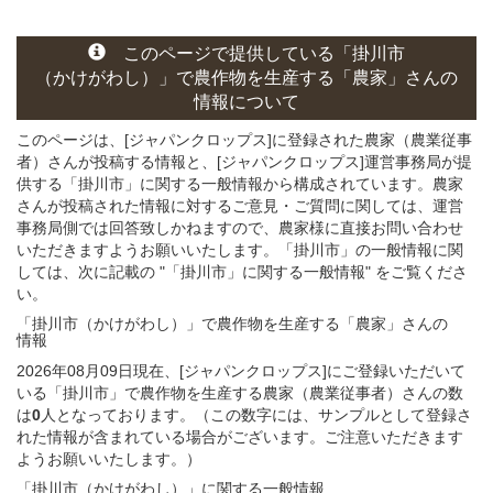
このページ
で
提供している
「掛川市
（かけがわし）」
で農作物を生産する
「農家」さん
の
情報について
このページは、[ジャパンクロップス]に登録された農家（農業従事
者）さんが投稿する情報と、[ジャパンクロップス]運営事務局が提
供する「掛川市」に関する一般情報から構成されています。農家
さんが投稿された情報に対するご意見・ご質問に関しては、運営
事務局側では回答致しかねますので、農家様に直接お問い合わせ
いただきますようお願いいたします。「掛川市」の一般情報に関
しては、次に記載の "「掛川市」に関する一般情報" をご覧くださ
い。
「掛川市（かけがわし）」
で農作物を生産する
「農家」さん
の
情報
2026年08月09日現在、[ジャパンクロップス]にご登録いただいて
いる「掛川市」で農作物を生産する農家（農業従事者）さんの数
は
0
人となっております。（この数字には、サンプルとして登録さ
れた情報が含まれている場合がございます。ご注意いただきます
ようお願いいたします。）
「掛川市（かけがわし）」
に関する
一般
情報