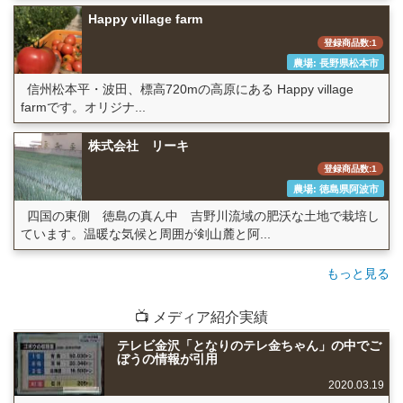
Happy village farm
登録商品数:1
農場: 長野県松本市
信州松本平・波田、標高720mの高原にある Happy village
farmです。オリジナ...
株式会社 リーキ
登録商品数:1
農場: 徳島県阿波市
四国の東側 徳島の真ん中 吉野川流域の肥沃な土地で栽培し
ています。温暖な気候と周囲が剣山麓と阿...
もっと見る
📺 メディア紹介実績
テレビ金沢「となりのテレ金ちゃん」の中でご
ぼうの情報が引用
2020.03.19