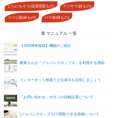
にちにちそう(花壇用苗もの)
アジサイ(鉢もの)
ツツジ苗(鉢もの)
バラ苗(鉢もの)
📗 マニュアル 一覧
【SNS簡単投稿】機能のご紹介
農家さんが『ジャパンクロップス』を利用する理由
インターネット検索で上位表示を目指しましょう
『お問い合わせ』ボタンの自動設置について
[ジャパンクロップス]で閲覧できる情報について