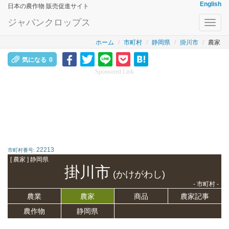
English
日本の農作物 販売促進サイト
ジャパンクロップス
Toggl
navig
ホーム
市町村
静岡県
掛川市
農家
気になる
0
Sponsored Link
22213
市町村番号:
[ 農家 ] 静岡県
掛川市
(かけがわし)
- 市町村 -
農業
農家
商品
農家記事
農作物
静岡県