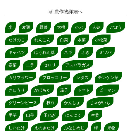
🍃 農作物詳細へ
米
麦類
野菜
大根
かぶ
人参
ごぼう
たけのこ
れんこん
白菜
水菜
小松菜
キャベツ
ほうれん草
ネギ
ふき
ミツバ
春菊
ニラ
セロリ
アスパラガス
カリフラワー
ブロッコリー
レタス
チンゲン菜
きゅうり
かぼちゃ
茄子
トマト
ピーマン
グリーンピース
枝豆
かんしょ
じゃがいも
里芋
山芋
玉ねぎ
にんにく
生姜
しいたけ
えのきたけ
ぶなしめじ
梅
果物