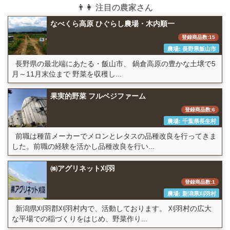
👨👩 注目の農家さん
なべくら高原 ひぐらし農場・木内順一
登録商品数:15
農場: 長野県飯山市
長野県の最北端にあたる・飯山市、 鍋倉高原の豊かな土壌で5
月～11月末位まで 野菜を収穫し...
果実的野菜 フルベジファーム
登録商品数:6
農場: 千葉県長生村
前職は種苗メーカーでメロンとレタスの品種改良を行ってきま
した。前職の経験を活かし品種改良を行い...
㈱アグリネット刈羽
登録商品数:1
農場: 新潟県刈羽村
新潟県刈羽郡刈羽村内で、活動しております。 刈羽村の広大
な平場での稲づくりをはじめ、野菜作り...