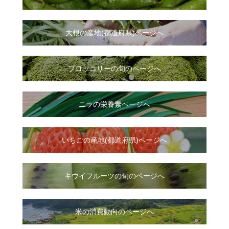
大根
の
産地(都道府県)ページへ
ブロッコリーの旬のページへ
ニラ
の
栄養素ページへ
いちご
の
産地(都道府県)ページへ
キウイフルーツの旬のページへ
米の消費動向のページへ