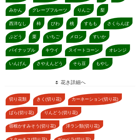
みかん
グレープフルーツ
りんご
梨
西洋なし
柿
びわ
桃
すもも
さくらんぼ
ぶどう
栗
いちご
メロン
すいか
パイナップル
キウイ
スイートコーン
オレンジ
いんげん
さやえんどう
そら豆
もやし
🌷 花き詳細へ
切り花類
きく(切り花)
カーネーション(切り花)
ばら(切り花)
りんどう(切り花)
宿根かすみそう(切り花)
洋ラン類(切り花)
スターチス(切り花)
ガーベラ(切り花)