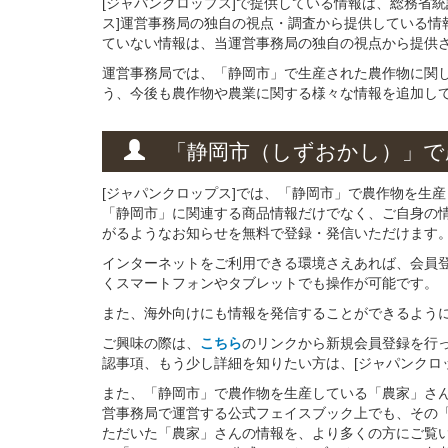
[ジャパンクロップス]で提供している情報は、総務省
ス]運営事務局の独自の視点・調査から提供している情
ていない情報は、当運営事務局の独自の視点から提供
運営事務局では、「静岡市」で生産された農作物に関
う、今後も農作物や農業に関する様々な情報を追加し
「静岡市（しずおかし）」
で
[ジャパンクロップス]では、「静岡市」で農作物を生
「静岡市」に関連する商品情報だけでなく、ご自身の
がるようなお知らせを無料で登録・発信いただけます
インターネットをご利用できる環境さえあれば、会員
くスマートフォンやタブレットでも操作が可能です。
また、海外向けにも情報を発信することができるよう
ご興味の際は、
こちら
のリンクから新規会員登録を行
認事項、もう少し詳細を知りたい方は、[ジャパンクロ
また、「静岡市」で農作物を生産している「農家」さんと
営事務局で運営する公式フェイスブック上でも、その
ただいた「農家」さんの情報を、より多くの方にご覧