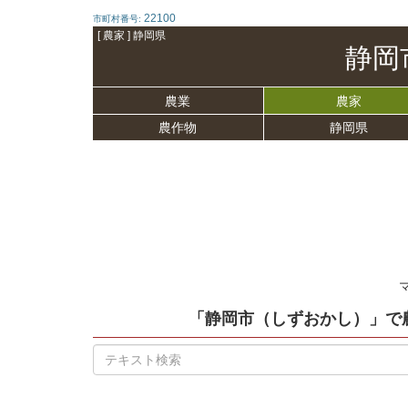
22100
市町村番号:
[ 農家 ] 静岡県
静岡
農業
農家
農作物
静岡県
「静岡市（しずおかし）」
で