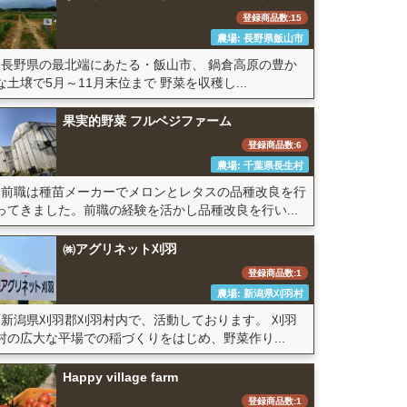
登録商品数:15
農場: 長野県飯山市
長野県の最北端にあたる・飯山市、 鍋倉高原の豊か
な土壌で5月～11月末位まで 野菜を収穫し...
果実的野菜 フルベジファーム
登録商品数:6
農場: 千葉県長生村
前職は種苗メーカーでメロンとレタスの品種改良を行
ってきました。前職の経験を活かし品種改良を行い...
㈱アグリネット刈羽
登録商品数:1
農場: 新潟県刈羽村
新潟県刈羽郡刈羽村内で、活動しております。 刈羽
村の広大な平場での稲づくりをはじめ、野菜作り...
Happy village farm
登録商品数:1