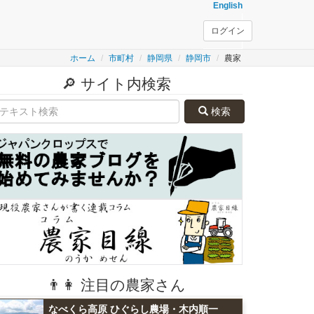
English
ログイン
ホーム
市町村
静岡県
静岡市
農家
🔎 サイト内検索
検索
👨👩 注目の農家さん
なべくら高原 ひぐらし農場・木内順一