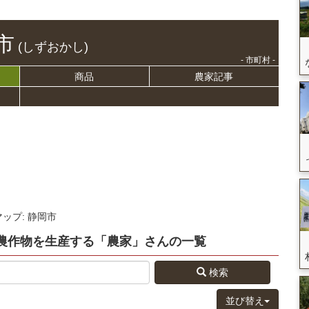
市
(しずおかし)
- 市町村 -
商品
農家記事
マップ: 静岡市
農作物を生産する
「農家」さん
の
一覧
検索
並び替え