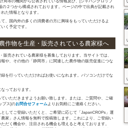
統計局等の機関から公表されている情報及び、[ジャパンクロップ
報の２つから構成されております。ページの中で出典が記載され
された情報となります。
して、国内外の多くの消費者の方に興味をもっていただけるよ
ていく予定です。
農作物を
生産・販売されている
農家様へ
産・販売されている農家様を募集しております。当サイトでは、
情報や、その他の「静岡市」に関連した農作物の販売促進につな
。
登録を行っていただければお使いになれます。パソコンだけでな
になっております。
っていただきますようお願い致します。または、ご質問や、ご確
ップス]の
お問合せフォーム
よりお気軽にご連絡ください。
してご登録いただくと、ご希望に応じて「JapanCROPs」運
「農家」さん情報を無料で投稿致します。これにより、ご登録い
いただく機会や、注目される機会も増えると考えております。