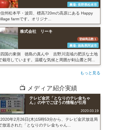
農場: 長野県松本市
信州松本平・波田、標高720mの高原にある Happy
village farmです。オリジナ...
株式会社 リーキ
登録商品数:1
農場: 徳島県阿波市
四国の東側 徳島の真ん中 吉野川流域の肥沃な土地
で栽培しています。温暖な気候と周囲が剣山麓と阿...
もっと見る
📺 メディア紹介実績
テレビ金沢「となりのテレ金ちゃ
ん」の中でごぼうの情報が引用
2020.03.19
2020年2月26日(木)15時53分から、テレビ金沢放送局
で放送された「となりのテレ金ちゃん...