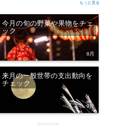
もっと見る
今月の旬の野菜や果物をチェ
ック
8月
来月の一般世帯の支出動向を
チェック
9月
Sponsored Link