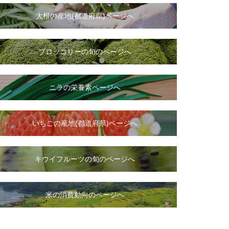
大根
の
産地(都道府県)ページへ
ブロッコリーの旬のページへ
ニラ
の
栄養素ページへ
いちご
の
産地(都道府県)ページへ
キウイフルーツの旬のページへ
米の消費動向のページへ