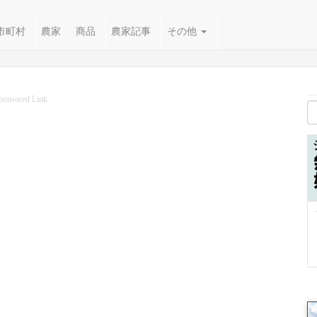
市町村
農家
商品
農家記事
その他
ponsored Link