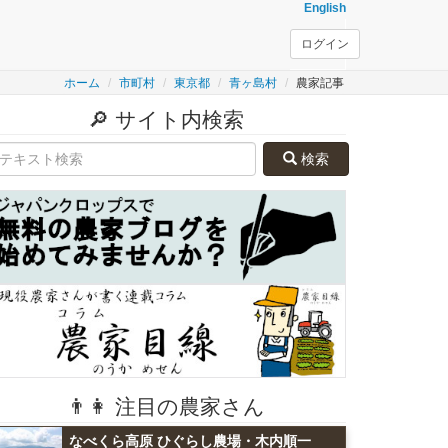
English
ログイン
ホーム
市町村
東京都
青ヶ島村
農家記事
🔎 サイト内検索
検索
👨👩 注目の農家さん
なべくら高原 ひぐらし農場・木内順一