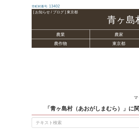
13402
市町村番号:
[ お知らせ / ブログ ] 東京都
青ヶ島
農業
農家
農作物
東京都
マ
「青ヶ島村（あおがしまむら）」
に