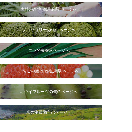
大根
の
産地(都道府県)ページへ
ブロッコリーの旬のページへ
ニラ
の
栄養素ページへ
いちご
の
産地(都道府県)ページへ
キウイフルーツの旬のページへ
米の消費動向のページへ