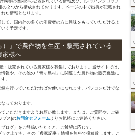
統計局等の機関から公表されている情報及び、[ジャパンクロップ
報の２つから構成されております。ページの中で出典が記載され
された情報となります。
関して、国内外の多くの消費者の方に興味をもっていただけるよ
ていく予定です。
ら）」
で
農作物を
生産・販売されている
農家様へ
生産・販売されている農家様を募集しております。当サイトでは、
の情報や、その他の「青ヶ島村」に関連した農作物の販売促進に
ます。
登録を行っていただければお使いになれます。パソコンだけでな
になっております。
っていただきますようお願い致します。または、ご質問や、ご確
ップス]の
お問合せフォーム
よりお気軽にご連絡ください。
・ブログ）をご登録いただくと、ご希望に応じて、
イスブック上でも、その「農家記事」情報を無料で投稿致します。こ