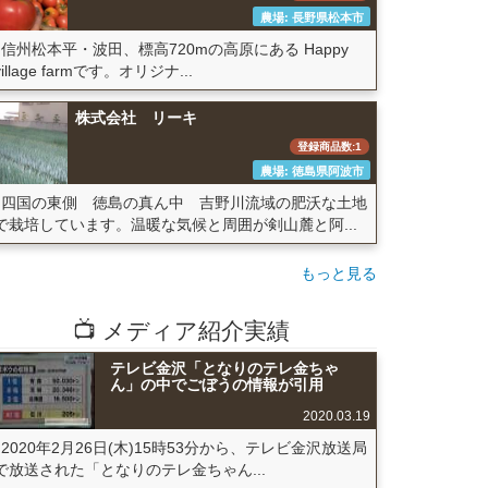
農場: 長野県松本市
信州松本平・波田、標高720mの高原にある Happy
village farmです。オリジナ...
株式会社 リーキ
登録商品数:1
農場: 徳島県阿波市
四国の東側 徳島の真ん中 吉野川流域の肥沃な土地
で栽培しています。温暖な気候と周囲が剣山麓と阿...
もっと見る
📺 メディア紹介実績
テレビ金沢「となりのテレ金ちゃ
ん」の中でごぼうの情報が引用
2020.03.19
2020年2月26日(木)15時53分から、テレビ金沢放送局
で放送された「となりのテレ金ちゃん...