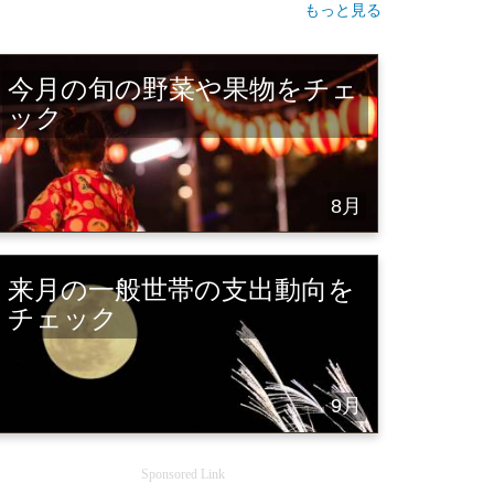
もっと見る
今月の旬の野菜や果物をチェ
ック
8月
来月の一般世帯の支出動向を
チェック
9月
Sponsored Link