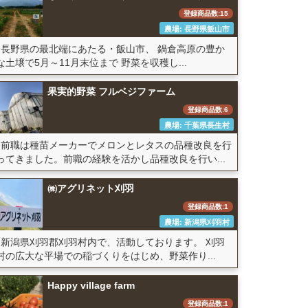
登録商品数:15
農場: 長野県飯山市
長野県の最北端にあたる・飯山市、 鍋倉高原の豊か
な土壌で5月～11月末位まで 野菜を収穫し...
果実的野菜 フルベジファーム
登録商品数:6
農場: 千葉県長生村
前職は種苗メーカーでメロンとレタスの品種改良を行
ってきました。前職の経験を活かし品種改良を行い...
㈱アグリネット刈羽
登録商品数:1
農場: 新潟県刈羽村
新潟県刈羽郡刈羽村内で、活動しております。 刈羽
村の広大な平場での稲づくりをはじめ、野菜作り...
Happy village farm
登録商品数:1