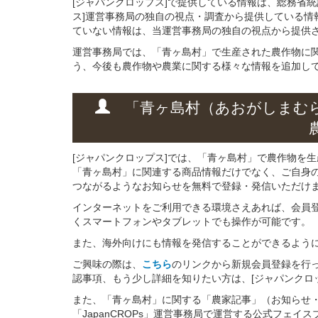
[ジャパンクロップス]で提供している情報は、総務省
ス]運営事務局の独自の視点・調査から提供している情
ていない情報は、当運営事務局の独自の視点から提供
運営事務局では、「青ヶ島村」で生産された農作物に
う、今後も農作物や農業に関する様々な情報を追加し
「青ヶ島村（あおがしまむ
[ジャパンクロップス]では、「青ヶ島村」で農作物を
「青ヶ島村」に関連する商品情報だけでなく、ご自身
つながるようなお知らせを無料で登録・発信いただけ
インターネットをご利用できる環境さえあれば、会員
くスマートフォンやタブレットでも操作が可能です。
また、海外向けにも情報を発信することができるよう
ご興味の際は、
こちら
のリンクから新規会員登録を行
認事項、もう少し詳細を知りたい方は、[ジャパンクロ
また、「青ヶ島村」に関する「農家記事」（お知らせ
「JapanCROPs」運営事務局で運営する公式フェ