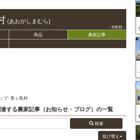
村
(あおがしまむら)
- 市町村 -
商品
農家記事
ップ: 青ヶ島村
関連する
農家記事（お知らせ・ブログ）
の
一覧
検索
並び替え