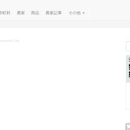
市町村
農家
商品
農家記事
その他
ponsored Link