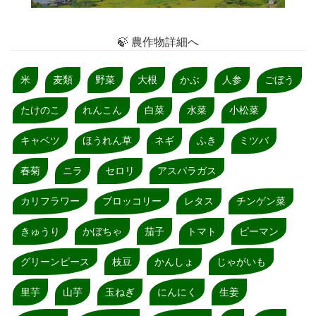
🍃 農作物詳細へ
米
麦類
野菜
大根
かぶ
人参
ごぼう
たけのこ
れんこん
白菜
水菜
小松菜
キャベツ
ほうれん草
ネギ
ふき
ミツバ
春菊
ニラ
セロリ
アスパラガス
カリフラワー
ブロッコリー
レタス
チンゲン菜
きゅうり
かぼちゃ
茄子
トマト
ピーマン
グリーンピース
枝豆
かんしょ
じゃがいも
里芋
山芋
玉ねぎ
にんにく
生姜