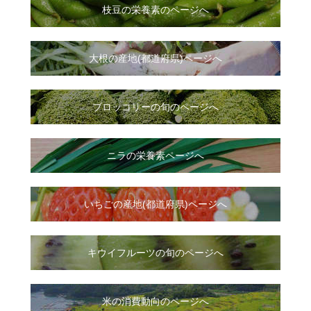
枝豆の栄養素のページへ
大根
の
産地(都道府県)ページへ
ブロッコリーの旬のページへ
ニラ
の
栄養素ページへ
いちご
の
産地(都道府県)ページへ
キウイフルーツの旬のページへ
米の消費動向のページへ