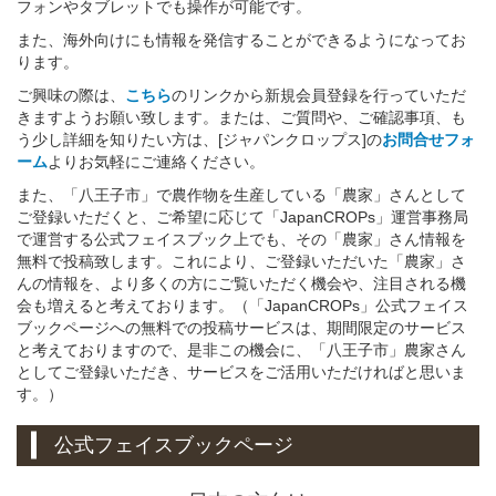
フォンやタブレットでも操作が可能です。
また、海外向けにも情報を発信することができるようになってお
ります。
ご興味の際は、
こちら
のリンクから新規会員登録を行っていただ
きますようお願い致します。または、ご質問や、ご確認事項、も
う少し詳細を知りたい方は、[ジャパンクロップス]の
お問合せフォ
ーム
よりお気軽にご連絡ください。
また、「八王子市」で農作物を生産している「農家」さんとして
ご登録いただくと、ご希望に応じて「JapanCROPs」運営事務局
で運営する公式フェイスブック上でも、その「農家」さん情報を
無料で投稿致します。これにより、ご登録いただいた「農家」さ
んの情報を、より多くの方にご覧いただく機会や、注目される機
会も増えると考えております。（「JapanCROPs」公式フェイス
ブックページへの無料での投稿サービスは、期間限定のサービス
と考えておりますので、是非この機会に、「八王子市」農家さん
としてご登録いただき、サービスをご活用いただければと思いま
す。）
公式フェイスブックページ