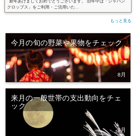
新年あけましておめでとうございます。 旧年中は「ジャパン
クロップス」をご利用・ご活用いた...
もっと見る
今月の旬の野菜や果物をチェック
8月
来月の一般世帯の支出動向をチェ
ック
9月