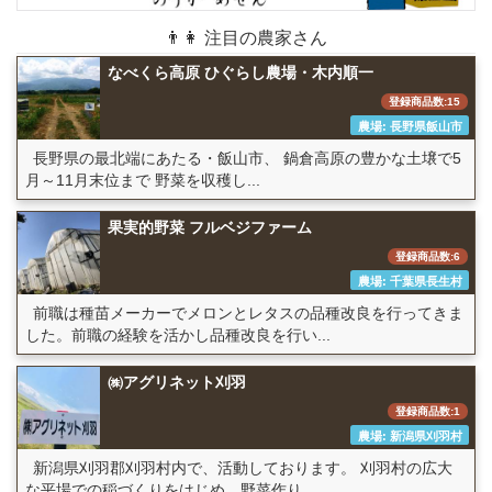
👨👩 注目の農家さん
なべくら高原 ひぐらし農場・木内順一
登録商品数:15
農場: 長野県飯山市
長野県の最北端にあたる・飯山市、 鍋倉高原の豊かな土壌で5
月～11月末位まで 野菜を収穫し...
果実的野菜 フルベジファーム
登録商品数:6
農場: 千葉県長生村
前職は種苗メーカーでメロンとレタスの品種改良を行ってきま
した。前職の経験を活かし品種改良を行い...
㈱アグリネット刈羽
登録商品数:1
農場: 新潟県刈羽村
新潟県刈羽郡刈羽村内で、活動しております。 刈羽村の広大
な平場での稲づくりをはじめ、野菜作り...