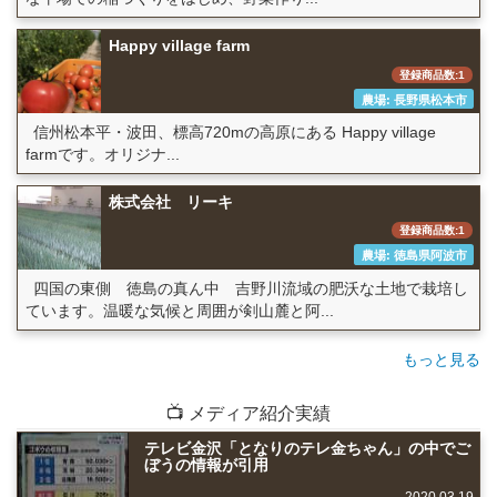
Happy village farm
登録商品数:1
農場: 長野県松本市
信州松本平・波田、標高720mの高原にある Happy village
farmです。オリジナ...
株式会社 リーキ
登録商品数:1
農場: 徳島県阿波市
四国の東側 徳島の真ん中 吉野川流域の肥沃な土地で栽培し
ています。温暖な気候と周囲が剣山麓と阿...
もっと見る
📺 メディア紹介実績
テレビ金沢「となりのテレ金ちゃん」の中でご
ぼうの情報が引用