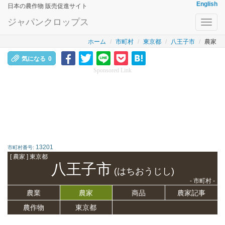
English
日本の農作物 販売促進サイト
ジャパンクロップス
Toggl
navig
ホーム
市町村
東京都
八王子市
農家
気になる
0
Sponsored Link
13201
市町村番号:
[ 農家 ] 東京都
八王子市
(はちおうじし)
- 市町村 -
農業
農家
商品
農家記事
農作物
東京都