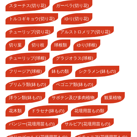
スターチス(切り花)
ガーベラ(切り花)
トルコギキョウ(切り花)
ゆり(切り花)
チューリップ(切り花)
アルストロメリア(切り花)
切り葉
切り枝
球根類
ゆり(球根)
チューリップ(球根)
グラジオラス(球根)
フリージア(球根)
鉢もの類
シクラメン(鉢もの)
プリムラ類(鉢もの)
ベゴニア類(鉢もの)
洋ラン類(鉢もの)
サボテン及び多肉植物
観葉植物
花木類
ドラセナ(鉢もの)
花壇用苗もの類
パンジー(花壇用苗もの)
サルビア(花壇用苗もの)
マリーゴールド(花壇用苗もの)
ペチュニア(花壇用苗もの)