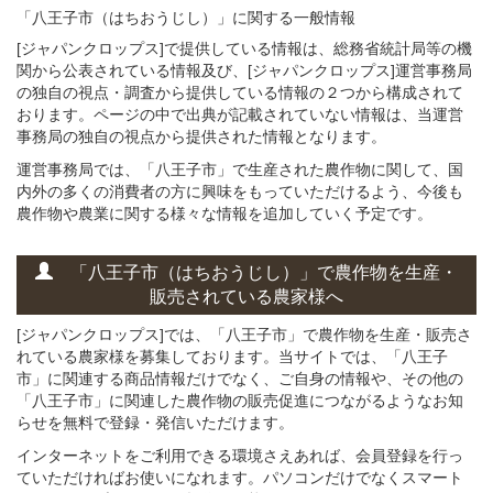
「八王子市（はちおうじし）」
に関する
一般
情報
[ジャパンクロップス]で提供している情報は、総務省統計局等の機
関から公表されている情報及び、[ジャパンクロップス]運営事務局
の独自の視点・調査から提供している情報の２つから構成されて
おります。ページの中で出典が記載されていない情報は、当運営
事務局の独自の視点から提供された情報となります。
運営事務局では、「八王子市」で生産された農作物に関して、国
内外の多くの消費者の方に興味をもっていただけるよう、今後も
農作物や農業に関する様々な情報を追加していく予定です。
「八王子市（はちおうじし）」
で
農作物を
生産・
販売されている
農家様へ
[ジャパンクロップス]では、「八王子市」で農作物を生産・販売さ
れている農家様を募集しております。当サイトでは、「八王子
市」に関連する商品情報だけでなく、ご自身の情報や、その他の
「八王子市」に関連した農作物の販売促進につながるようなお知
らせを無料で登録・発信いただけます。
インターネットをご利用できる環境さえあれば、会員登録を行っ
ていただければお使いになれます。パソコンだけでなくスマート