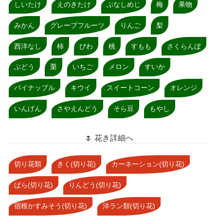
しいたけ
えのきたけ
ぶなしめじ
梅
果物
みかん
グレープフルーツ
りんご
梨
西洋なし
柿
びわ
桃
すもも
さくらんぼ
ぶどう
栗
いちご
メロン
すいか
パイナップル
キウイ
スイートコーン
オレンジ
いんげん
さやえんどう
そら豆
もやし
🌷 花き詳細へ
切り花類
きく(切り花)
カーネーション(切り花)
ばら(切り花)
りんどう(切り花)
宿根かすみそう(切り花)
洋ラン類(切り花)