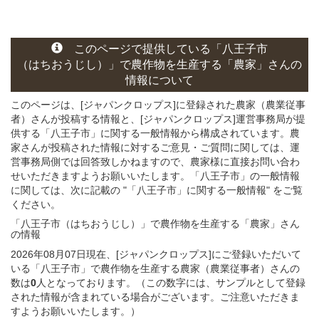
このページ
で
提供している
「八王子市
（はちおうじし）」
で農作物を生産する
「農家」さん
の
情報について
このページは、[ジャパンクロップス]に登録された農家（農業従事
者）さんが投稿する情報と、[ジャパンクロップス]運営事務局が提
供する「八王子市」に関する一般情報から構成されています。農
家さんが投稿された情報に対するご意見・ご質問に関しては、運
営事務局側では回答致しかねますので、農家様に直接お問い合わ
せいただきますようお願いいたします。「八王子市」の一般情報
に関しては、次に記載の "「八王子市」に関する一般情報" をご覧
ください。
「八王子市（はちおうじし）」
で農作物を生産する
「農家」さん
の
情報
2026年08月07日現在、[ジャパンクロップス]にご登録いただいて
いる「八王子市」で農作物を生産する農家（農業従事者）さんの
数は
0
人となっております。（この数字には、サンプルとして登録
された情報が含まれている場合がございます。ご注意いただきま
すようお願いいたします。）