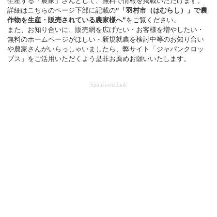
生産する「農家」さんとして、無料で情報を掲載いただけます。
詳細はこちらのページ下部に記載の
"「羽村市（はむらし）」
で
農
作物を
生産・販売されている
農家様へ"
をご覧ください。
また、お知り合いに、販売網を広げたい・お客様を増やしたい・
無料のホームページがほしい・新規就農を検討中等のお知り合い
や農家さんがいらっしゃいましたら、弊サイト「ジャパンクロッ
プス」をご活用いただくよう是非お薦めお願いいたします。
Sponsored Link