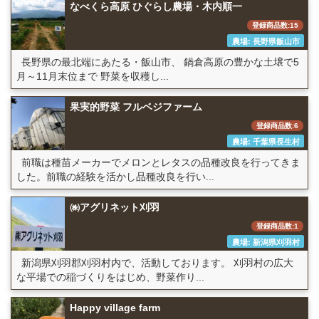
なべくら高原 ひぐらし農場・木内順一
登録商品数:15
農場: 長野県飯山市
長野県の最北端にあたる・飯山市、 鍋倉高原の豊かな土壌で5
月～11月末位まで 野菜を収穫し...
果実的野菜 フルベジファーム
登録商品数:6
農場: 千葉県長生村
前職は種苗メーカーでメロンとレタスの品種改良を行ってきま
した。前職の経験を活かし品種改良を行い...
㈱アグリネット刈羽
登録商品数:1
農場: 新潟県刈羽村
新潟県刈羽郡刈羽村内で、活動しております。 刈羽村の広大
な平場での稲づくりをはじめ、野菜作り...
Happy village farm