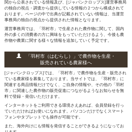
関から公表されている情報及び、[ジャパンクロップス]運営事務局
の独自の視点・調査から提供している情報の２つから構成されて
おります。ページの中で出典が記載されていない情報は、当運営
事務局の独自の視点から提供された情報となります。
運営事務局では、「羽村市」で生産された農作物に関して、国内
外の多くの消費者の方に興味をもっていただけるよう、今後も農
作物や農業に関する様々な情報を追加していく予定です。
「羽村市（はむらし）」
で
農作物を
生産・
販売されている
農家様へ
[ジャパンクロップス]では、「羽村市」で農作物を生産・販売され
ている農家様を募集しております。当サイトでは、「羽村市」に
関連する商品情報だけでなく、ご自身の情報や、その他の「羽村
市」に関連した農作物の販売促進につながるようなお知らせを無
料で登録・発信いただけます。
インターネットをご利用できる環境さえあれば、会員登録を行っ
ていただければお使いになれます。パソコンだけでなくスマート
フォンやタブレットでも操作が可能です。
また、海外向けにも情報を発信することができるようになってお
ります。