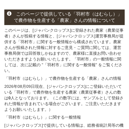
このページ
で
提供している
「羽村市（はむらし）」
で農作物を生産する
「農家」さん
の
情報について
このページは、[ジャパンクロップス]に登録された農家（農業従事
者）さんが投稿する情報と、[ジャパンクロップス]運営事務局が提
供する「羽村市」に関する一般情報から構成されています。農家
さんが投稿された情報に対するご意見・ご質問に関しては、運営
事務局側では回答致しかねますので、農家様に直接お問い合わせ
いただきますようお願いいたします。「羽村市」の一般情報に関
しては、次に記載の "「羽村市」に関する一般情報" をご覧くださ
い。
「羽村市（はむらし）」
で農作物を生産する
「農家」さん
の
情報
2026年08月09日現在、[ジャパンクロップス]にご登録いただいて
いる「羽村市」で農作物を生産する農家（農業従事者）さんの数
は
0
人となっております。（この数字には、サンプルとして登録さ
れた情報が含まれている場合がございます。ご注意いただきます
ようお願いいたします。）
「羽村市（はむらし）」
に関する
一般
情報
[ジャパンクロップス]で提供している情報は、総務省統計局等の機