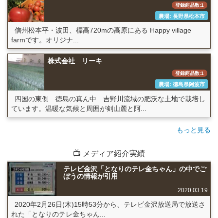
登録商品数:1
農場: 長野県松本市
信州松本平・波田、標高720mの高原にある Happy village
farmです。オリジナ...
株式会社 リーキ
登録商品数:1
農場: 徳島県阿波市
四国の東側 徳島の真ん中 吉野川流域の肥沃な土地で栽培し
ています。温暖な気候と周囲が剣山麓と阿...
もっと見る
📺 メディア紹介実績
テレビ金沢「となりのテレ金ちゃん」の中でご
ぼうの情報が引用
2020.03.19
2020年2月26日(木)15時53分から、テレビ金沢放送局で放送さ
れた「となりのテレ金ちゃん...