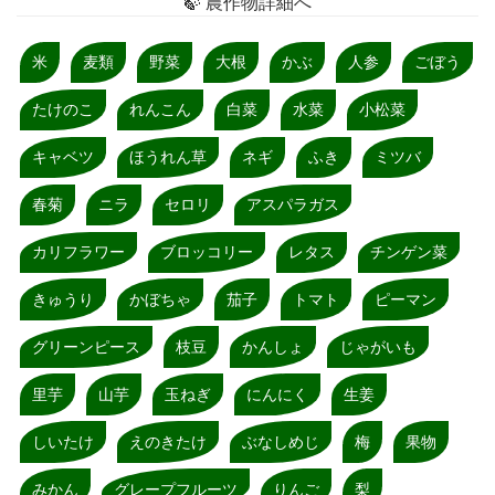
🍃 農作物詳細へ
米
麦類
野菜
大根
かぶ
人参
ごぼう
たけのこ
れんこん
白菜
水菜
小松菜
キャベツ
ほうれん草
ネギ
ふき
ミツバ
春菊
ニラ
セロリ
アスパラガス
カリフラワー
ブロッコリー
レタス
チンゲン菜
きゅうり
かぼちゃ
茄子
トマト
ピーマン
グリーンピース
枝豆
かんしょ
じゃがいも
里芋
山芋
玉ねぎ
にんにく
生姜
しいたけ
えのきたけ
ぶなしめじ
梅
果物
みかん
グレープフルーツ
りんご
梨