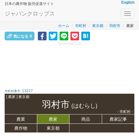
English
日本の農作物 販売促進サイト
ジャパンクロップス
Toggl
navig
ホーム
市町村
東京都
羽村市
農家
気になる
0
Sponsored Link
13227
市町村番号:
[ 農家 ] 東京都
羽村市
(はむらし)
- 市町村 -
農業
農家
商品
農家記事
農作物
東京都