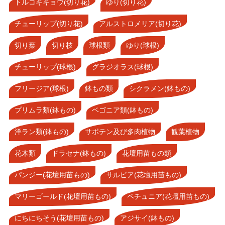
トルコギキョウ(切り花)
ゆり(切り花)
チューリップ(切り花)
アルストロメリア(切り花)
切り葉
切り枝
球根類
ゆり(球根)
チューリップ(球根)
グラジオラス(球根)
フリージア(球根)
鉢もの類
シクラメン(鉢もの)
プリムラ類(鉢もの)
ベゴニア類(鉢もの)
洋ラン類(鉢もの)
サボテン及び多肉植物
観葉植物
花木類
ドラセナ(鉢もの)
花壇用苗もの類
パンジー(花壇用苗もの)
サルビア(花壇用苗もの)
マリーゴールド(花壇用苗もの)
ペチュニア(花壇用苗もの)
にちにちそう(花壇用苗もの)
アジサイ(鉢もの)