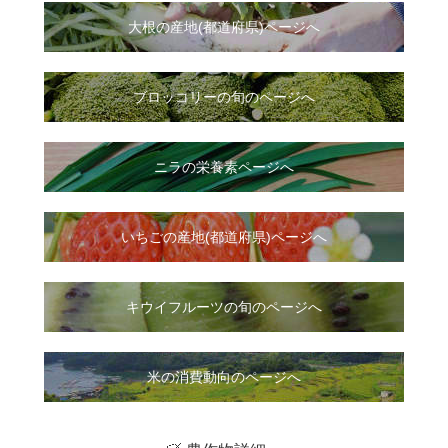
大根
の
産地(都道府県)ページへ
ブロッコリーの旬のページへ
ニラ
の
栄養素ページへ
いちご
の
産地(都道府県)ページへ
キウイフルーツの旬のページへ
米の消費動向のページへ