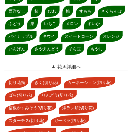
西洋なし
柿
びわ
桃
すもも
さくらんぼ
ぶどう
栗
いちご
メロン
すいか
パイナップル
キウイ
スイートコーン
オレンジ
いんげん
さやえんどう
そら豆
もやし
🌷 花き詳細へ
切り花類
きく(切り花)
カーネーション(切り花)
ばら(切り花)
りんどう(切り花)
宿根かすみそう(切り花)
洋ラン類(切り花)
スターチス(切り花)
ガーベラ(切り花)