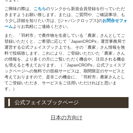
ご興味の際は、
こちら
のリンクから新規会員登録を行っていただ
きますようお願い致します。または、ご質問や、ご確認事項、も
う少し詳細を知りたい方は、[ジャパンクロップス]の
お問合せフォ
ーム
よりお気軽にご連絡ください。
また、「羽村市」で農作物を生産している「農家」さんとしてご
登録いただくと、ご希望に応じて「JapanCROPs」運営事務局で
運営する公式フェイスブック上でも、その「農家」さん情報を無
料で投稿致します。これにより、ご登録いただいた「農家」さん
の情報を、より多くの方にご覧いただく機会や、注目される機会
も増えると考えております。（「JapanCROPs」公式フェイスブ
ックページへの無料での投稿サービスは、期間限定のサービスと
考えておりますので、是非この機会に、「羽村市」農家さんとし
てご登録いただき、サービスをご活用いただければと思いま
す。）
公式フェイスブックページ
日本の方向け