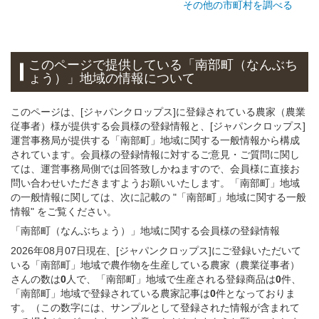
その他の市町村を調べる
このページで提供している
「南部町（なんぶち
ょう）」
地域
の情報について
このページは、[ジャパンクロップス]に登録されている農家（農業
従事者）様が提供する会員様の登録情報と、[ジャパンクロップス]
運営事務局が提供する「南部町」地域に関する一般情報から構成
されています。会員様の登録情報に対するご意見・ご質問に関し
ては、運営事務局側では回答致しかねますので、会員様に直接お
問い合わせいただきますようお願いいたします。「南部町」地域
の一般情報に関しては、次に記載の "「南部町」地域に関する一般
情報" をご覧ください。
「南部町（なんぶちょう）」
地域
に関する
会員様
の
登録
情報
2026年08月07日現在、[ジャパンクロップス]にご登録いただいて
いる「南部町」地域で農作物を生産している農家（農業従事者）
さんの数は
0
人で、「南部町」地域で生産される登録商品は
0
件、
「南部町」地域で登録されている農家記事は
0
件となっておりま
す。（この数字には、サンプルとして登録された情報が含まれて