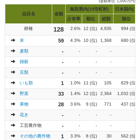
(金額単位: 1,000万円)
鳥取県内(19市町村)
日本国内(17
品目名
金額
占有率
順位
総額
順位
耕種
128
2.6%
12 (位)
4,935
994 (位)
米
59
4.3%
10 (位)
1,368
680 (位)
麦類
-
-
-
-
-
雑穀
-
-
-
-
-
豆類
-
-
-
-
-
いも類
1
1.0%
11 (位)
105
829 (位)
野菜
33
1.4%
12 (位)
2,364
1,032 (位)
果物
28
3.6%
9 (位)
771
437 (位)
花き
-
-
-
-
-
工芸農作物
-
-
-
-
-
その他の農作物
1
3.3%
8 (位)
30
562 (位)