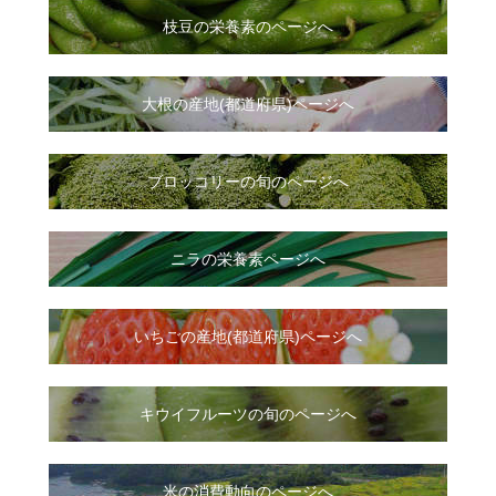
枝豆の栄養素のページへ
大根
の
産地(都道府県)ページへ
ブロッコリーの旬のページへ
ニラ
の
栄養素ページへ
いちご
の
産地(都道府県)ページへ
キウイフルーツの旬のページへ
米の消費動向のページへ