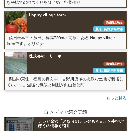
な平場での稲づくりをはじめ、野菜作り...
Happy village farm
登録商品数:1
農場: 長野県松本市
信州松本平・波田、標高720mの高原にある Happy village
farmです。オリジナ...
株式会社 リーキ
登録商品数:1
農場: 徳島県阿波市
四国の東側 徳島の真ん中 吉野川流域の肥沃な土地で栽培し
ています。温暖な気候と周囲が剣山麓と阿...
もっと見る
📺 メディア紹介実績
テレビ金沢「となりのテレ金ちゃん」の中でご
ぼうの情報が引用