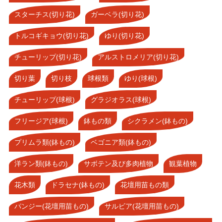
スターチス(切り花)
ガーベラ(切り花)
トルコギキョウ(切り花)
ゆり(切り花)
チューリップ(切り花)
アルストロメリア(切り花)
切り葉
切り枝
球根類
ゆり(球根)
チューリップ(球根)
グラジオラス(球根)
フリージア(球根)
鉢もの類
シクラメン(鉢もの)
プリムラ類(鉢もの)
ベゴニア類(鉢もの)
洋ラン類(鉢もの)
サボテン及び多肉植物
観葉植物
花木類
ドラセナ(鉢もの)
花壇用苗もの類
パンジー(花壇用苗もの)
サルビア(花壇用苗もの)