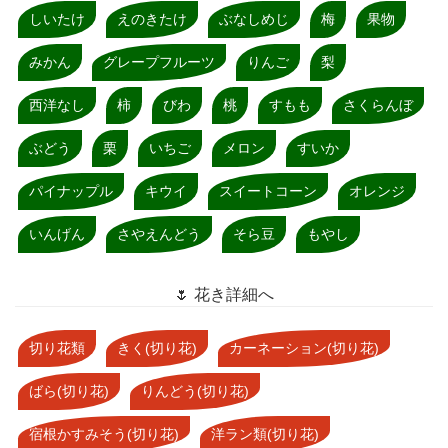
しいたけ
えのきたけ
ぶなしめじ
梅
果物
みかん
グレープフルーツ
りんご
梨
西洋なし
柿
びわ
桃
すもも
さくらんぼ
ぶどう
栗
いちご
メロン
すいか
パイナップル
キウイ
スイートコーン
オレンジ
いんげん
さやえんどう
そら豆
もやし
🌷 花き詳細へ
切り花類
きく(切り花)
カーネーション(切り花)
ばら(切り花)
りんどう(切り花)
宿根かすみそう(切り花)
洋ラン類(切り花)