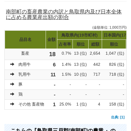
南部町の畜産農業の内訳と鳥取県内及び日本全体
に占める農業産出額の割合
(金額単位: 1,000万円)
鳥取県内(19市町村)
日本国内(171
品目名
金額
占有率
順位
総額
順位
畜産
18
0.7%
13 (位)
2,654
1,047 (位)
肉用牛
6
1.4%
13 (位)
442
826 (位)
乳用牛
11
1.5%
10 (位)
717
718 (位)
豚
-
-
-
-
-
鶏
-
-
-
-
-
その他 畜産物
1
25.0%
1 (位)
4
158 (位)
出典: [1]
こちらの『鳥取県三戸郡[南部町]の農業 』の