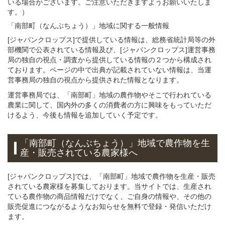
いる場合がございます。ご注意いただきますようお願いいたしま
す。）
「南部町（なんぶちょう）」
地域
に関する
一般
情報
[ジャパンクロップス]で提供している情報は、総務省統計局等の外
部機関で公表されている情報及び、[ジャパンクロップス]運営事務
局の独自の視点・調査から提供している情報の２つから構成され
ております。ページの中で出典が記載されていない情報は、当運
営事務局の独自の視点から提供された情報となります。
運営事務局では、「南部町」地域の農作物やそこで行われている
農業に関して、国内外の多くの消費者の方に興味をもっていただ
けるよう、今後も情報を追加していく予定です。
「南部町（なんぶちょう）」
地域
で
農作物を
生
産・販売されている
農家様へ
[ジャパンクロップス]では、「南部町」地域で農作物を生産・販売
されている農家様を募集しております。当サイトでは、生産され
ている農作物の商品情報だけでなく、ご自身の情報や、その他の
販売促進につながるようなお知らせを無料で登録・発信いただけ
ます。