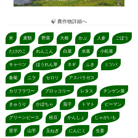
🍃 農作物詳細へ
米
麦類
野菜
大根
かぶ
人参
ごぼう
たけのこ
れんこん
白菜
水菜
小松菜
キャベツ
ほうれん草
ネギ
ふき
ミツバ
春菊
ニラ
セロリ
アスパラガス
カリフラワー
ブロッコリー
レタス
チンゲン菜
きゅうり
かぼちゃ
茄子
トマト
ピーマン
グリーンピース
枝豆
かんしょ
じゃがいも
里芋
山芋
玉ねぎ
にんにく
生姜