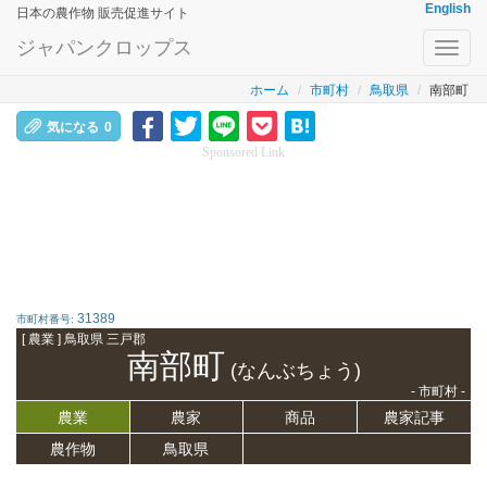
English
日本の農作物 販売促進サイト
ジャパンクロップス
Toggl
navig
ホーム
市町村
鳥取県
南部町
気になる
0
Sponsored Link
31389
市町村番号:
[ 農業 ] 鳥取県 三戸郡
南部町
(なんぶちょう)
- 市町村 -
農業
農家
商品
農家記事
農作物
鳥取県