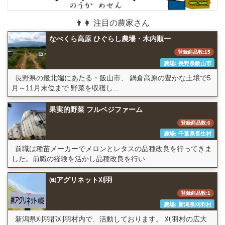
👨👩 注目の農家さん
なべくら高原 ひぐらし農場・木内順一
登録商品数:15
農場: 長野県飯山市
長野県の最北端にあたる・飯山市、 鍋倉高原の豊かな土壌で5
月～11月末位まで 野菜を収穫し...
果実的野菜 フルベジファーム
登録商品数:6
農場: 千葉県長生村
前職は種苗メーカーでメロンとレタスの品種改良を行ってきま
した。前職の経験を活かし品種改良を行い...
㈱アグリネット刈羽
登録商品数:1
農場: 新潟県刈羽村
新潟県刈羽郡刈羽村内で、活動しております。 刈羽村の広大