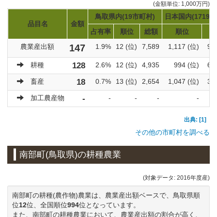
(金額単位: 1,000万円)
鳥取県内(19市町村)
日本国内(1719市
品目名
金額
占有率
順位
総額
順位
農業産出額
147
1.9%
12 (位)
7,589
1,117 (位)
92
耕種
128
2.6%
12 (位)
4,935
994 (位)
60
畜産
18
0.7%
13 (位)
2,654
1,047 (位)
31
加工農産物
-
-
-
-
-
出典: [1]
その他の市町村を調べる
南部町(鳥取県)の耕種農業
(対象データ: 2016年度産)
南部町の耕種(農作物)農業は、農業産出額ベースで、鳥取県順
位
12
位、全国順位
994
位となっています。
また、南部町の耕種農業において、農業産出額の割合が高く、