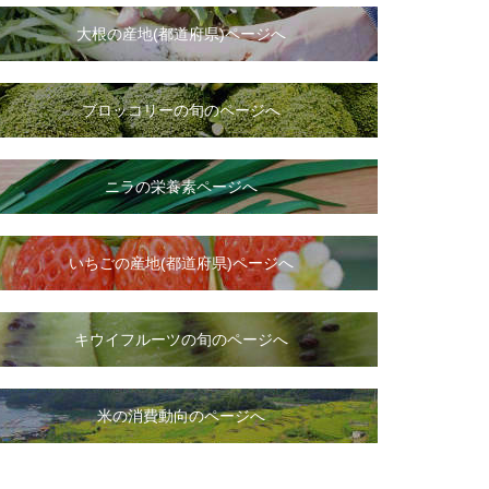
大根
の
産地(都道府県)ページへ
ブロッコリーの旬のページへ
ニラ
の
栄養素ページへ
いちご
の
産地(都道府県)ページへ
キウイフルーツの旬のページへ
米の消費動向のページへ