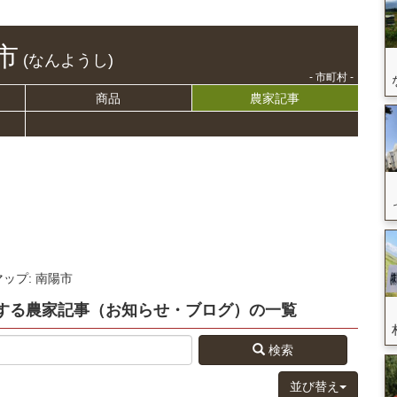
市
(なんようし)
- 市町村 -
商品
農家記事
マップ: 南陽市
する
農家記事（お知らせ・ブログ）
の
一覧
検索
並び替え