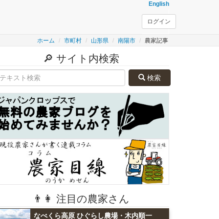
English
ログイン
ホーム
市町村
山形県
南陽市
農家記事
🔎 サイト内検索
検索
👨👩 注目の農家さん
なべくら高原 ひぐらし農場・木内順一