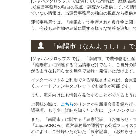
[ジャパンクロップス]で提供している情報は、総務省
ス]運営事務局の独自の視点・調査から提供している情
ていない情報は、当運営事務局の独自の視点から提供
運営事務局では、「南陽市」で生産された農作物に関
う、今後も農作物や農業に関する様々な情報を追加し
「南陽市（なんようし）」
で
[ジャパンクロップス]では、「南陽市」で農作物を生
「南陽市」に関連する商品情報だけでなく、ご自身の
がるようなお知らせを無料で登録・発信いただけます
インターネットをご利用できる環境さえあれば、会員
くスマートフォンやタブレットでも操作が可能です。
また、海外向けにも情報を発信することができるよう
ご興味の際は、
こちら
のリンクから新規会員登録を行
認事項、もう少し詳細を知りたい方は、[ジャパンクロ
また、「南陽市」に関する「農家記事」（お知らせ・
「JapanCROPs」運営事務局で運営する公式フェ
れにより、ご登録いただいた「農家記事」（お知らせ