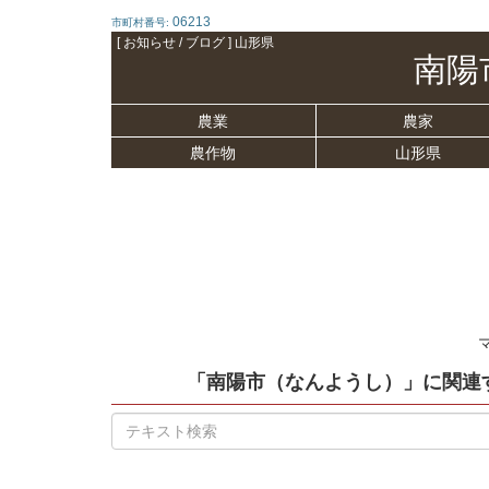
06213
市町村番号:
[ お知らせ / ブログ ] 山形県
南陽
農業
農家
農作物
山形県
「南陽市（なんようし）」
に関連