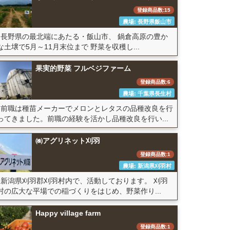
登録商品数:15
農場: 長野県飯山市
長野県の最北端にあたる・飯山市、 鍋倉高原の豊か
な土壌で5月～11月末位まで 野菜を収穫し...
果実的野菜 フルベジファーム
登録商品数:6
農場: 千葉県長生村
前職は種苗メーカーでメロンとレタスの品種改良を行
ってきました。前職の経験を活かし品種改良を行い...
㈱アグリネット刈羽
登録商品数:1
農場: 新潟県刈羽村
新潟県刈羽郡刈羽村内で、活動しております。 刈羽
村の広大な平場での稲づくりをはじめ、野菜作り...
Happy village farm
登録商品数:1