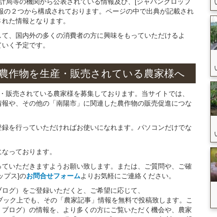
統計局等の機関から公表されている情報及び、[ジャパンクロップ
報の２つから構成されております。ページの中で出典が記載され
された情報となります。
して、国内外の多くの消費者の方に興味をもっていただけるよ
ていく予定です。
農作物を
生産・販売されている
農家様へ
産・販売されている農家様を募集しております。当サイトでは、
情報や、その他の「南陽市」に関連した農作物の販売促進につな
。
登録を行っていただければお使いになれます。パソコンだけでな
になっております。
っていただきますようお願い致します。または、ご質問や、ご確
ップス]の
お問合せフォーム
よりお気軽にご連絡ください。
ブログ）をご登録いただくと、ご希望に応じて、
イスブック上でも、その「農家記事」情報を無料で投稿致します。こ
・ブログ）の情報を、より多くの方にご覧いただく機会や、農家