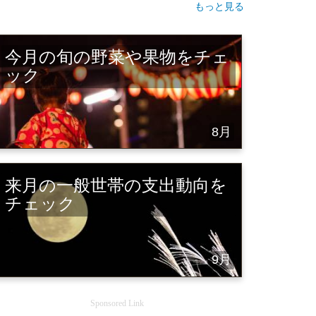
もっと見る
今月の旬の野菜や果物をチェ
ック
8月
来月の一般世帯の支出動向を
チェック
9月
Sponsored Link