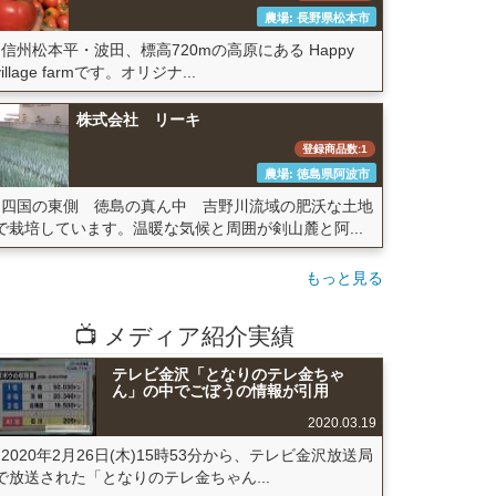
農場: 長野県松本市
信州松本平・波田、標高720mの高原にある Happy
village farmです。オリジナ...
株式会社 リーキ
登録商品数:1
農場: 徳島県阿波市
四国の東側 徳島の真ん中 吉野川流域の肥沃な土地
で栽培しています。温暖な気候と周囲が剣山麓と阿...
もっと見る
📺 メディア紹介実績
テレビ金沢「となりのテレ金ちゃ
ん」の中でごぼうの情報が引用
2020.03.19
2020年2月26日(木)15時53分から、テレビ金沢放送局
で放送された「となりのテレ金ちゃん...