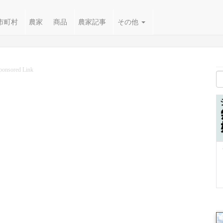
市町村
農家
商品
農家記事
その他
ponsored Link