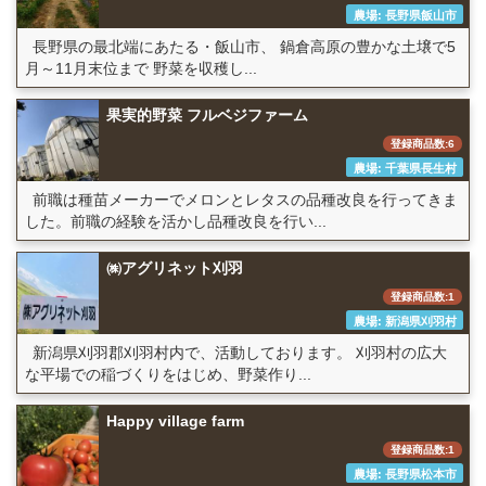
農場: 長野県飯山市
長野県の最北端にあたる・飯山市、 鍋倉高原の豊かな土壌で5
月～11月末位まで 野菜を収穫し...
果実的野菜 フルベジファーム
登録商品数:6
農場: 千葉県長生村
前職は種苗メーカーでメロンとレタスの品種改良を行ってきま
した。前職の経験を活かし品種改良を行い...
㈱アグリネット刈羽
登録商品数:1
農場: 新潟県刈羽村
新潟県刈羽郡刈羽村内で、活動しております。 刈羽村の広大
な平場での稲づくりをはじめ、野菜作り...
Happy village farm
登録商品数:1
農場: 長野県松本市