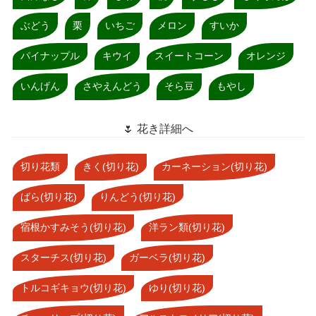
ぶどう
栗
いちご
メロン
すいか
パイナップル
キウイ
スイートコーン
オレンジ
いんげん
さやえんどう
そら豆
もやし
🌷 花き詳細へ
切り花類
きく(切り花)
カーネーション(切り花)
ばら(切り花)
りんどう(切り花)
宿根かすみそう(切り花)
洋ラン類(切り花)
スターチス(切り花)
ガーベラ(切り花)
トルコギキョウ(切り花)
ゆり(切り花)