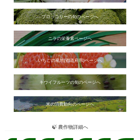
ブロッコリーの旬のページへ
ニラ
の
栄養素ページへ
いちご
の
産地(都道府県)ページへ
キウイフルーツの旬のページへ
米の消費動向のページへ
🍃 農作物詳細へ