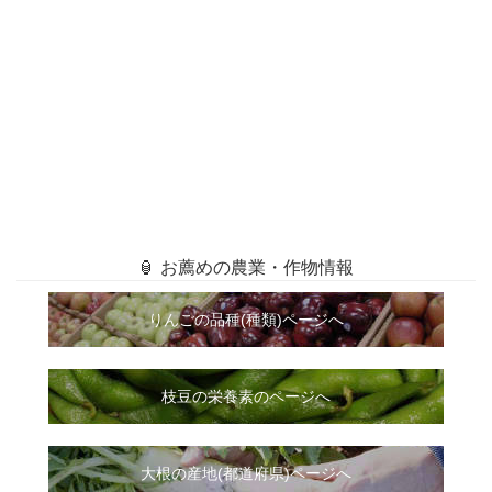
🏮 お薦めの農業・作物情報
りんごの品種(種類)ページへ
枝豆の栄養素のページへ
大根
の
産地(都道府県)ページへ