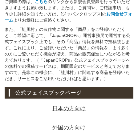
ご興味の際は、
こちら
のリンクから新規会員登録を行っていただ
きますようお願い致します。または、ご質問や、ご確認事項、も
う少し詳細を知りたい方は、[ジャパンクロップス]の
お問合せフォ
ーム
よりお気軽にご連絡ください。
また、「鮭川村」の農作物に関する「商品」をご登録いただく
と、ご希望に応じて、「JapanCROPs」運営事務局で運営する公
式フェイスブック上でも、その「商品」情報を無料で投稿致しま
す。これにより、ご登録いただいた「商品」の情報を、より多く
の方にご覧いただく機会が増え、商品の販売促進につながると考
えております。（「JapanCROPs」公式フェイスブックページへ
の無料での投稿サービスは、期間限定のサービスと考えておりま
すので、是非この機会に、「鮭川村」に関連する商品を登録いた
だき、サービスをご活用いただければと思います。）
公式フェイスブックページ
日本の方向け
外国の方向け