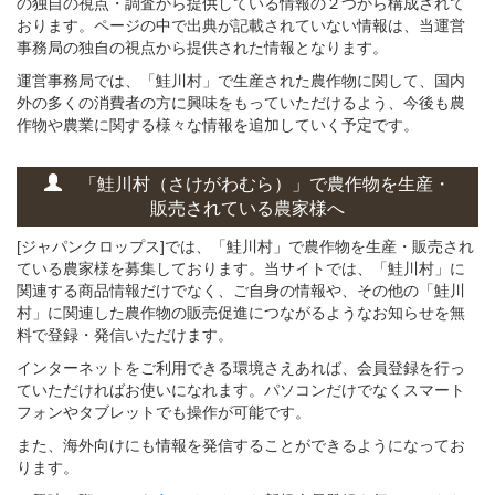
の独自の視点・調査から提供している情報の２つから構成されて
おります。ページの中で出典が記載されていない情報は、当運営
事務局の独自の視点から提供された情報となります。
運営事務局では、「鮭川村」で生産された農作物に関して、国内
外の多くの消費者の方に興味をもっていただけるよう、今後も農
作物や農業に関する様々な情報を追加していく予定です。
「鮭川村（さけがわむら）」
で
農作物を
生産・
販売されている
農家様へ
[ジャパンクロップス]では、「鮭川村」で農作物を生産・販売され
ている農家様を募集しております。当サイトでは、「鮭川村」に
関連する商品情報だけでなく、ご自身の情報や、その他の「鮭川
村」に関連した農作物の販売促進につながるようなお知らせを無
料で登録・発信いただけます。
インターネットをご利用できる環境さえあれば、会員登録を行っ
ていただければお使いになれます。パソコンだけでなくスマート
フォンやタブレットでも操作が可能です。
また、海外向けにも情報を発信することができるようになってお
ります。