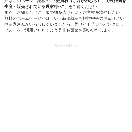
細はこのページに記載の
"「鮭川村（さけがわむら）」
で
農作物を
生産・販売されている
農家様へ"
」をご覧ください。
また、お知り合いに、販売網を広げたい・お客様を増やしたい・
無料のホームページがほしい・新規就農を検討中等のお知り合い
や農家さんがいらっしゃいましたら、弊サイト「ジャパンクロッ
プス」をご活用いただくよう是非お薦めお願いいたします。
Sponsored Link