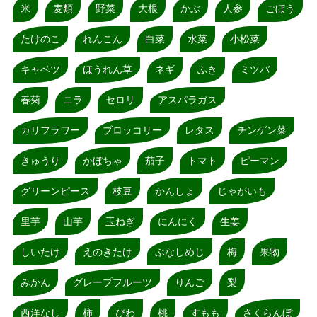
米
麦類
野菜
大根
かぶ
人参
ごぼう
たけのこ
れんこん
白菜
水菜
小松菜
キャベツ
ほうれん草
ネギ
ふき
ミツバ
春菊
ニラ
セロリ
アスパラガス
カリフラワー
ブロッコリー
レタス
チンゲン菜
きゅうり
かぼちゃ
茄子
トマト
ピーマン
グリーンピース
枝豆
かんしょ
じゃがいも
里芋
山芋
玉ねぎ
にんにく
生姜
しいたけ
えのきたけ
ぶなしめじ
梅
果物
みかん
グレープフルーツ
りんご
梨
西洋なし
柿
びわ
桃
すもも
さくらんぼ