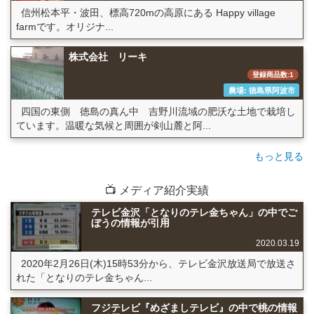
信州松本平・波田、標高720mの高原にある Happy village
farmです。オリジナ...
株式会社 リーキ
登録商品数:1
農場: 徳島県阿波市
四国の東側 徳島の真ん中 吉野川流域の肥沃な土地で栽培し
ています。温暖な気候と周囲が剣山麓と阿...
もっと見る
📺 メディア紹介実績
テレビ金沢「となりのテレ金ちゃん」の中でご
ぼうの情報が引用
2020.03.19
2020年2月26日(木)15時53分から、テレビ金沢放送局で放送さ
れた「となりのテレ金ちゃん...
フジテレビ『めざましテレビ』の中で桃の情報