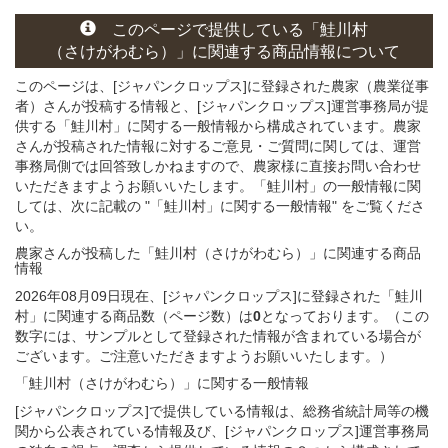
このページ
で
提供している
「鮭川村
（さけがわむら）」
に関連する
商品
情報について
このページは、[ジャパンクロップス]に登録された農家（農業従事
者）さんが投稿する情報と、[ジャパンクロップス]運営事務局が提
供する「鮭川村」に関する一般情報から構成されています。農家
さんが投稿された情報に対するご意見・ご質問に関しては、運営
事務局側では回答致しかねますので、農家様に直接お問い合わせ
いただきますようお願いいたします。「鮭川村」の一般情報に関
しては、次に記載の "「鮭川村」に関する一般情報" をご覧くださ
い。
農家さんが投稿した「鮭川村（さけがわむら）」
に関連する
商品
情報
2026年08月09日現在、[ジャパンクロップス]に登録された「鮭川
村」に関連する商品数（ページ数）は
0
となっております。（この
数字には、サンプルとして登録された情報が含まれている場合が
ございます。ご注意いただきますようお願いいたします。）
「鮭川村（さけがわむら）」
に関する
一般
情報
[ジャパンクロップス]で提供している情報は、総務省統計局等の機
関から公表されている情報及び、[ジャパンクロップス]運営事務局