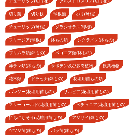
チューリップ(切り花)
アルストロメリア(切り花)
切り葉
切り枝
球根類
ゆり(球根)
チューリップ(球根)
グラジオラス(球根)
フリージア(球根)
鉢もの類
シクラメン(鉢もの)
プリムラ類(鉢もの)
ベゴニア類(鉢もの)
洋ラン類(鉢もの)
サボテン及び多肉植物
観葉植物
花木類
ドラセナ(鉢もの)
花壇用苗もの類
パンジー(花壇用苗もの)
サルビア(花壇用苗もの)
マリーゴールド(花壇用苗もの)
ペチュニア(花壇用苗もの)
にちにちそう(花壇用苗もの)
アジサイ(鉢もの)
ツツジ苗(鉢もの)
バラ苗(鉢もの)