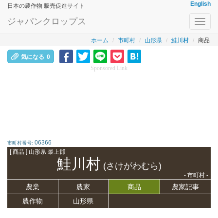
English
日本の農作物 販売促進サイト
ジャパンクロップス
Toggl
navig
ホーム
市町村
山形県
鮭川村
商品
気になる
0
Sponsored Link
06366
市町村番号:
[ 商品 ] 山形県 最上郡
鮭川村
(さけがわむら)
- 市町村 -
農業
農家
商品
農家記事
農作物
山形県