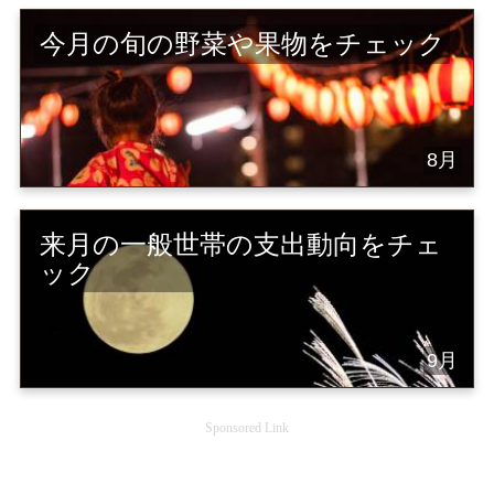
今月の旬の野菜や果物をチェック
8月
来月の一般世帯の支出動向をチェ
ック
9月
Sponsored Link