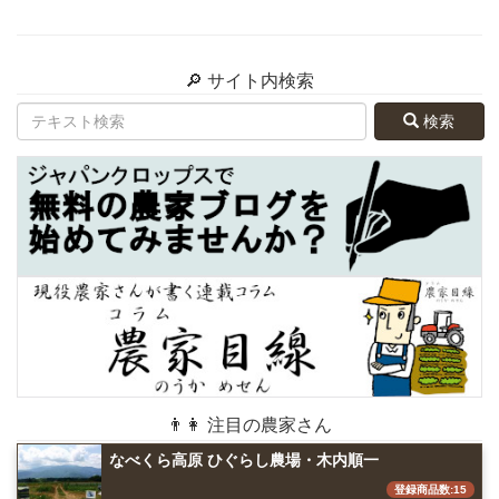
🔎 サイト内検索
検索
👨👩 注目の農家さん
なべくら高原 ひぐらし農場・木内順一
登録商品数:15