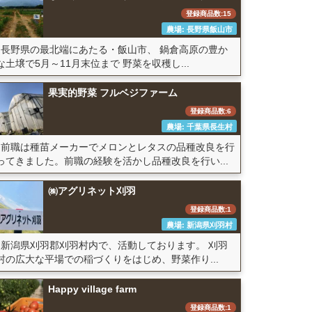
登録商品数:15
農場: 長野県飯山市
長野県の最北端にあたる・飯山市、 鍋倉高原の豊か
な土壌で5月～11月末位まで 野菜を収穫し...
果実的野菜 フルベジファーム
登録商品数:6
農場: 千葉県長生村
前職は種苗メーカーでメロンとレタスの品種改良を行
ってきました。前職の経験を活かし品種改良を行い...
㈱アグリネット刈羽
登録商品数:1
農場: 新潟県刈羽村
新潟県刈羽郡刈羽村内で、活動しております。 刈羽
村の広大な平場での稲づくりをはじめ、野菜作り...
Happy village farm
登録商品数:1