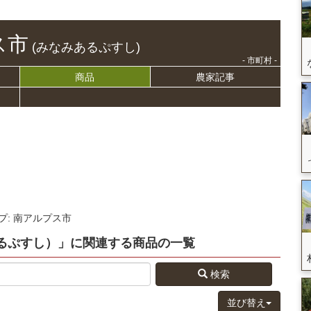
ス市
(みなみあるぷすし)
- 市町村 -
商品
農家記事
プ: 南アルプス市
るぷすし）」
に関連する
商品
の
一覧
検索
並び替え