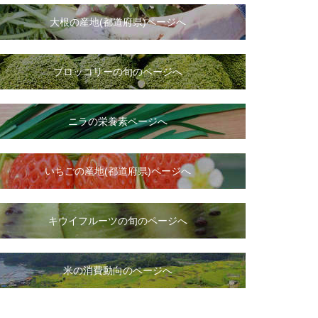
大根
の
産地(都道府県)ページへ
ブロッコリーの旬のページへ
ニラ
の
栄養素ページへ
いちご
の
産地(都道府県)ページへ
キウイフルーツの旬のページへ
米の消費動向のページへ