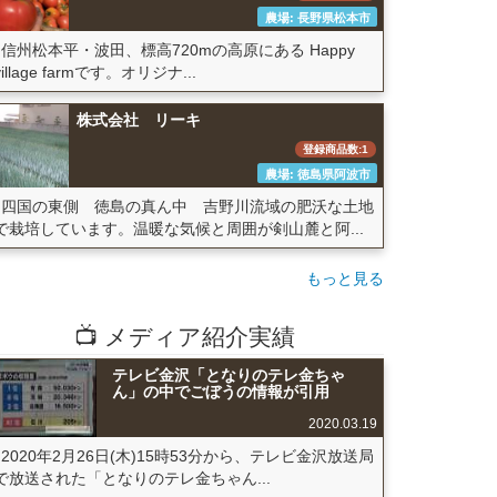
農場: 長野県松本市
信州松本平・波田、標高720mの高原にある Happy
village farmです。オリジナ...
株式会社 リーキ
登録商品数:1
農場: 徳島県阿波市
四国の東側 徳島の真ん中 吉野川流域の肥沃な土地
で栽培しています。温暖な気候と周囲が剣山麓と阿...
もっと見る
📺 メディア紹介実績
テレビ金沢「となりのテレ金ちゃ
ん」の中でごぼうの情報が引用
2020.03.19
2020年2月26日(木)15時53分から、テレビ金沢放送局
で放送された「となりのテレ金ちゃん...