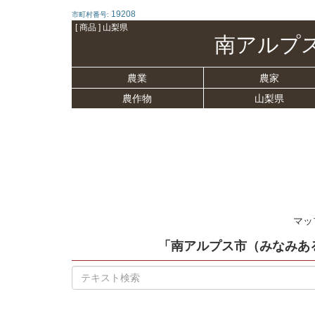
19208
市町村番号:
[ 商品 ] 山梨県
南アルプ
農業
農家
農作物
山梨県
マッ
「南アルプス市（みなみあ