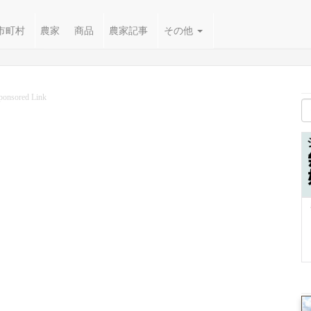
市町村
農家
商品
農家記事
その他
ponsored Link