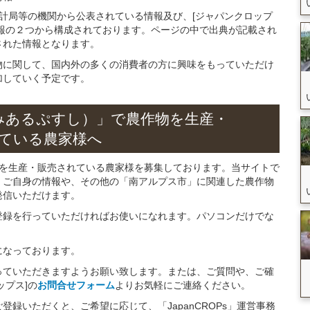
統計局等の機関から公表されている情報及び、[ジャパンクロップ
報の２つから構成されております。ページの中で出典が記載され
された情報となります。
物に関して、国内外の多くの消費者の方に興味をもっていただけ
加していく予定です。
みあるぷすし）」
で
農作物を
生産・
ている
農家様へ
物を生産・販売されている農家様を募集しております。当サイトで
、ご自身の情報や、その他の「南アルプス市」に関連した農作物
発信いただけます。
登録を行っていただければお使いになれます。パソコンだけでな
になっております。
っていただきますようお願い致します。または、ご質問や、ご確
ップス]の
お問合せフォーム
よりお気軽にご連絡ください。
録いただくと、ご希望に応じて、「JapanCROPs」運営事務