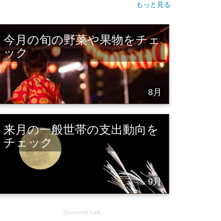
もっと見る
今月の旬の野菜や果物をチェ
ック
8月
来月の一般世帯の支出動向を
チェック
9月
Sponsored Link