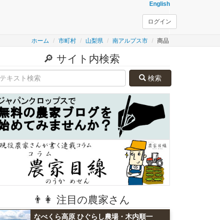
English
ログイン
ホーム
市町村
山梨県
南アルプス市
商品
🔎 サイト内検索
検索
👨👩 注目の農家さん
なべくら高原 ひぐらし農場・木内順一