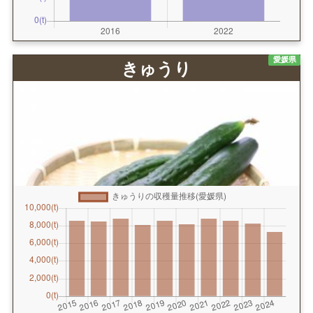
愛媛県
きゅうり