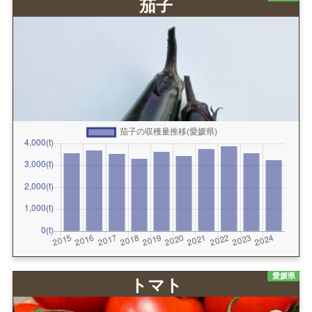
茄子
愛媛県
トマト