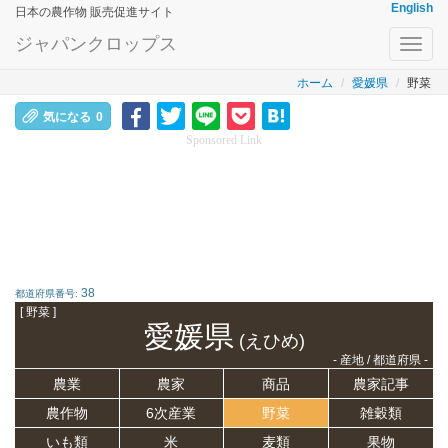
English
日本の農作物 販売促進サイト
ジャパンクロップス
Toggl
navig
ホーム
愛媛県
野菜
気になる
0
Sponsored Link
38
都道府県番号:
[ 野菜 ]
愛媛県
(えひめ)
- 産地 / 都道府県 -
農業
農家
商品
農家記事
農作物
6次産業
野菜
雑穀類
いも類
米
麦類
果物