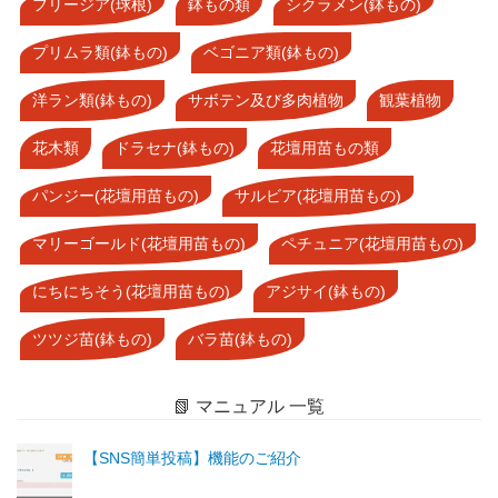
フリージア(球根)
鉢もの類
シクラメン(鉢もの)
プリムラ類(鉢もの)
ベゴニア類(鉢もの)
洋ラン類(鉢もの)
サボテン及び多肉植物
観葉植物
花木類
ドラセナ(鉢もの)
花壇用苗もの類
パンジー(花壇用苗もの)
サルビア(花壇用苗もの)
マリーゴールド(花壇用苗もの)
ペチュニア(花壇用苗もの)
にちにちそう(花壇用苗もの)
アジサイ(鉢もの)
ツツジ苗(鉢もの)
バラ苗(鉢もの)
📗 マニュアル 一覧
【SNS簡単投稿】機能のご紹介