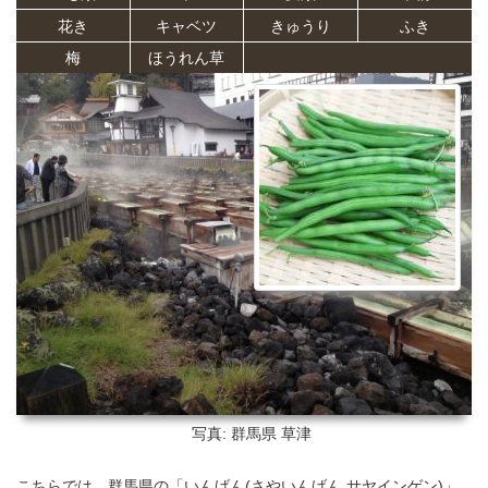
花き
キャベツ
きゅうり
ふき
梅
ほうれん草
写真: 群馬県
草津
こちらでは、群馬県の「いんげん(さやいんげん,サヤインゲン)」