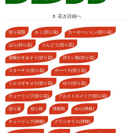
🌷 花き詳細へ
切り花類
きく(切り花)
カーネーション(切り花)
ばら(切り花)
りんどう(切り花)
宿根かすみそう(切り花)
洋ラン類(切り花)
スターチス(切り花)
ガーベラ(切り花)
トルコギキョウ(切り花)
ゆり(切り花)
チューリップ(切り花)
アルストロメリア(切り花)
切り葉
切り枝
球根類
ゆり(球根)
チューリップ(球根)
グラジオラス(球根)