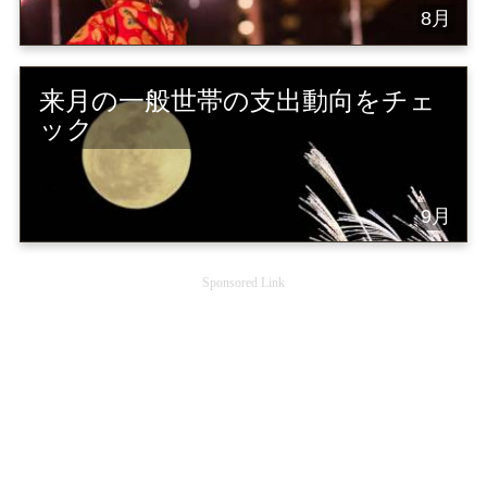
8月
来月の一般世帯の支出動向をチェ
ック
9月
Sponsored Link