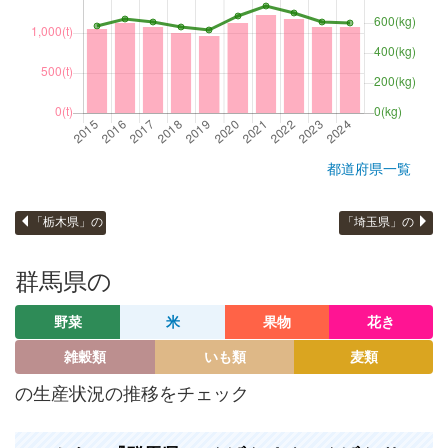
都道府県一覧
「栃木県」の
「埼玉県」の
群馬県の
野菜
米
果物
花き
雑穀類
いも類
麦類
の生産状況の推移をチェック