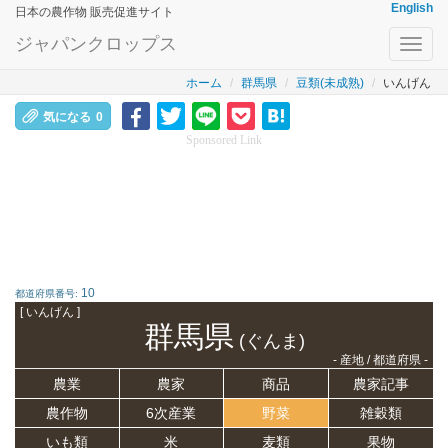
English
日本の農作物 販売促進サイト
ジャパンクロップス
Toggl
navig
ホーム
群馬県
豆類(未成熟)
いんげん
気になる
0
Sponsored Link
10
都道府県番号:
[ いんげん ]
群馬県
(ぐんま)
- 産地 / 都道府県 -
農業
農家
商品
農家記事
農作物
6次産業
野菜
雑穀類
いも類
米
麦類
果物