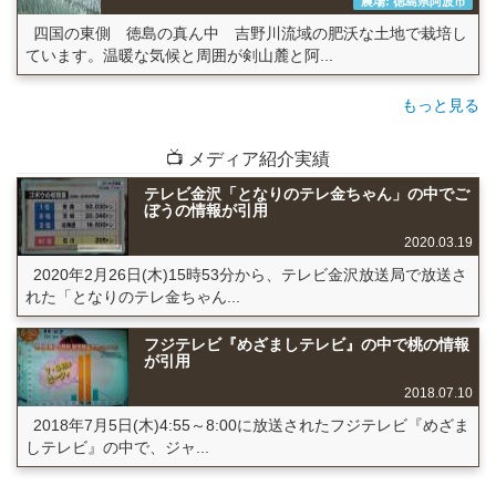
農場: 徳島県阿波市
四国の東側 徳島の真ん中 吉野川流域の肥沃な土地で栽培し
ています。温暖な気候と周囲が剣山麓と阿...
もっと見る
📺 メディア紹介実績
テレビ金沢「となりのテレ金ちゃん」の中でご
ぼうの情報が引用
2020.03.19
2020年2月26日(木)15時53分から、テレビ金沢放送局で放送さ
れた「となりのテレ金ちゃん...
フジテレビ『めざましテレビ』の中で桃の情報
が引用
2018.07.10
2018年7月5日(木)4:55～8:00に放送されたフジテレビ『めざま
しテレビ』の中で、ジャ...