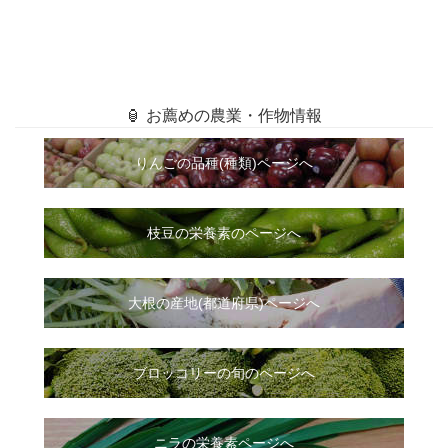
🏮 お薦めの農業・作物情報
りんごの品種(種類)ページへ
枝豆の栄養素のページへ
大根
の
産地(都道府県)ページへ
ブロッコリーの旬のページへ
ニラ
の
栄養素ページへ