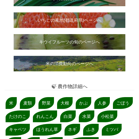
いちご
の
産地(都道府県)ページへ
キウイフルーツの旬のページへ
米の消費動向のページへ
🍃 農作物詳細へ
米
麦類
野菜
大根
かぶ
人参
ごぼう
たけのこ
れんこん
白菜
水菜
小松菜
キャベツ
ほうれん草
ネギ
ふき
ミツバ