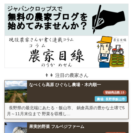
👨👩 注目の農家さん
なべくら高原 ひぐらし農場・木内順一
登録商品数:15
農場: 長野県飯山市
長野県の最北端にあたる・飯山市、 鍋倉高原の豊かな土壌で5
月～11月末位まで 野菜を収穫し...
果実的野菜 フルベジファーム