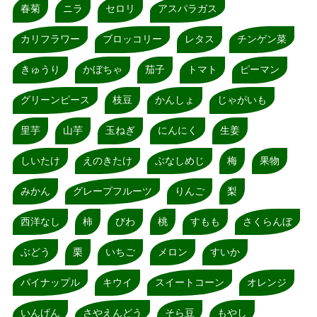
春菊
ニラ
セロリ
アスパラガス
カリフラワー
ブロッコリー
レタス
チンゲン菜
きゅうり
かぼちゃ
茄子
トマト
ピーマン
グリーンピース
枝豆
かんしょ
じゃがいも
里芋
山芋
玉ねぎ
にんにく
生姜
しいたけ
えのきたけ
ぶなしめじ
梅
果物
みかん
グレープフルーツ
りんご
梨
西洋なし
柿
びわ
桃
すもも
さくらんぼ
ぶどう
栗
いちご
メロン
すいか
パイナップル
キウイ
スイートコーン
オレンジ
いんげん
さやえんどう
そら豆
もやし