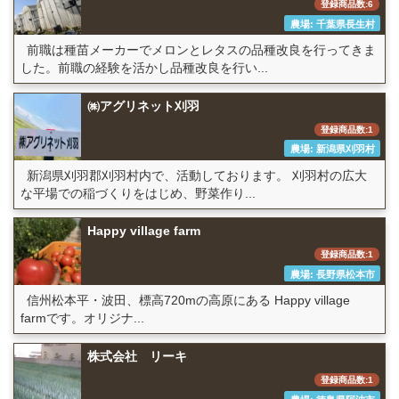
登録商品数:6
農場: 千葉県長生村
前職は種苗メーカーでメロンとレタスの品種改良を行ってきま
した。前職の経験を活かし品種改良を行い...
㈱アグリネット刈羽
登録商品数:1
農場: 新潟県刈羽村
新潟県刈羽郡刈羽村内で、活動しております。 刈羽村の広大
な平場での稲づくりをはじめ、野菜作り...
Happy village farm
登録商品数:1
農場: 長野県松本市
信州松本平・波田、標高720mの高原にある Happy village
farmです。オリジナ...
株式会社 リーキ
登録商品数:1