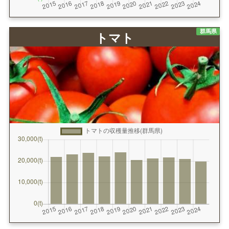
群馬県
トマト