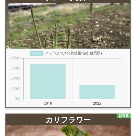
群馬県
カリフラワー