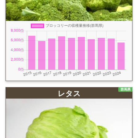
群馬県
レタス