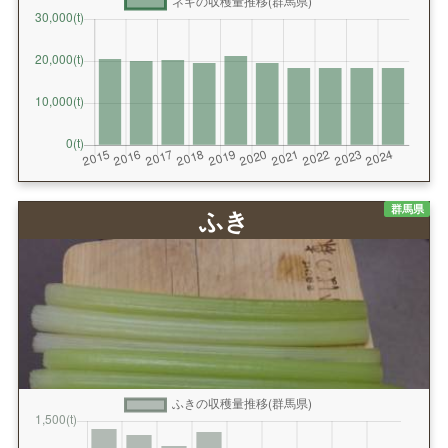
群馬県
ふき