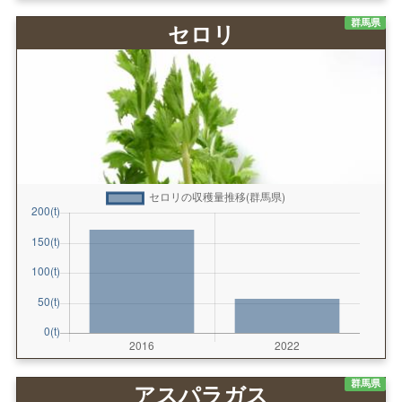
群馬県
セロリ
群馬県
アスパラガス