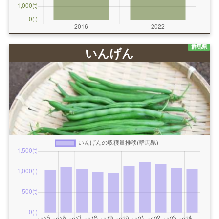
群馬県
いんげん