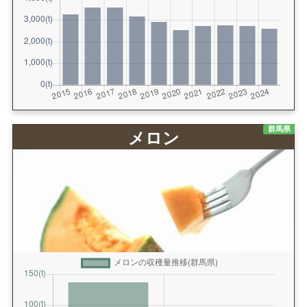
群馬県
メロン