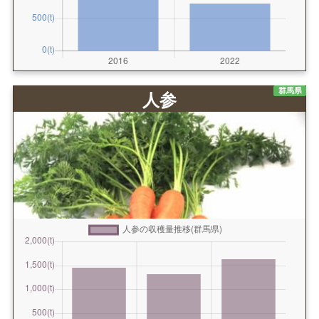
群馬県
人参