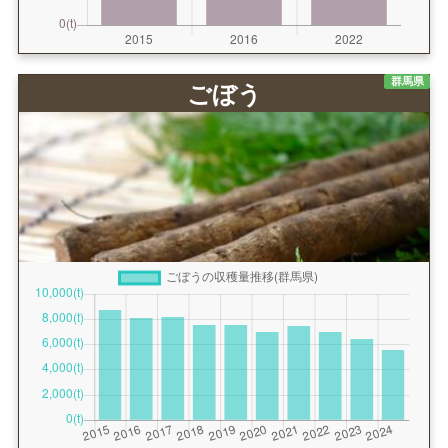
群馬県
ごぼう