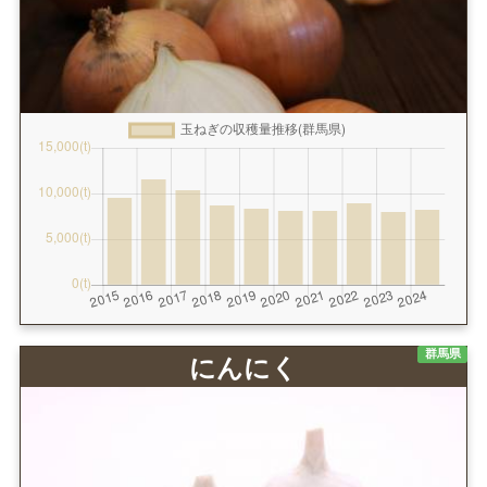
群馬県
にんにく