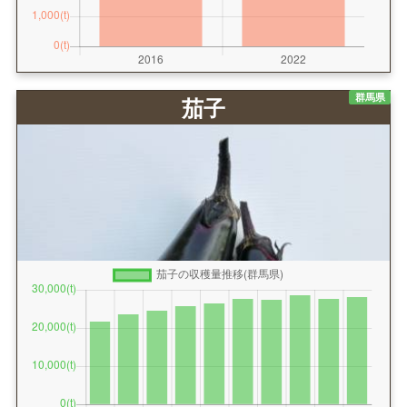
群馬県
茄子