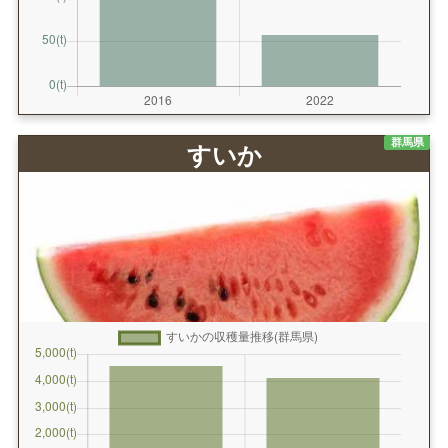
群馬県
すいか