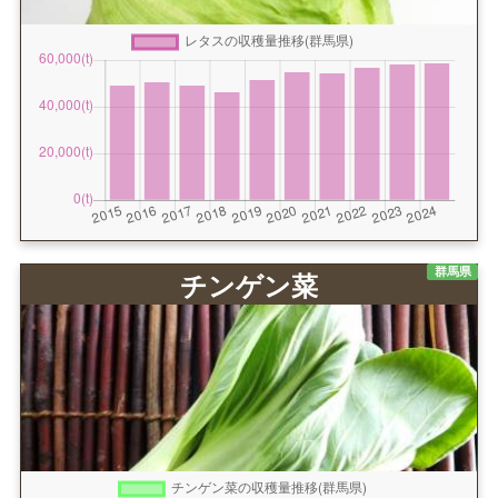
群馬県
チンゲン菜