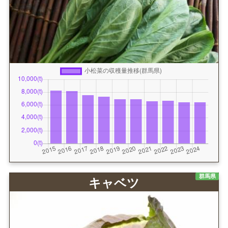
群馬県
キャベツ