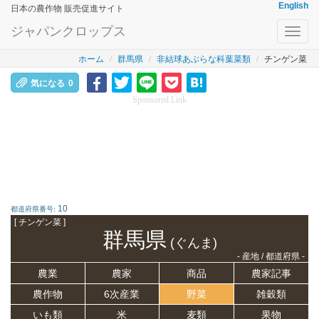
English
日本の農作物 販売促進サイト
ジャパンクロップス
Toggl
navig
ホーム
群馬県
非結球あぶらな科葉菜類
チンゲン菜
気になる
0
Sponsored Link
10
都道府県番号:
[ チンゲン菜 ]
群馬県
(ぐんま)
- 産地 / 都道府県 -
農業
農家
商品
農家記事
農作物
6次産業
野菜
雑穀類
いも類
米
麦類
果物