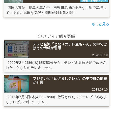
農場: 徳島県阿波市
四国の東側 徳島の真ん中 吉野川流域の肥沃な土地で栽培し
ています。温暖な気候と周囲が剣山麓と阿...
もっと見る
📺 メディア紹介実績
テレビ金沢「となりのテレ金ちゃん」の中でご
ぼうの情報が引用
2020.03.19
2020年2月26日(木)15時53分から、テレビ金沢放送局で放送さ
れた「となりのテレ金ちゃん...
フジテレビ『めざましテレビ』の中で桃の情報
が引用
2018.07.10
2018年7月5日(木)4:55～8:00に放送されたフジテレビ『めざま
しテレビ』の中で、ジャ...