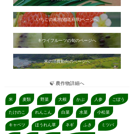
いちご
の
産地(都道府県)ページへ
キウイフルーツの旬のページへ
米の消費動向のページへ
🍃 農作物詳細へ
米
麦類
野菜
大根
かぶ
人参
ごぼう
たけのこ
れんこん
白菜
水菜
小松菜
キャベツ
ほうれん草
ネギ
ふき
ミツバ