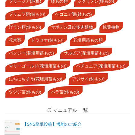
フリージア(球根)
鉢もの類
シクラメン(鉢もの)
プリムラ類(鉢もの)
ベゴニア類(鉢もの)
洋ラン類(鉢もの)
サボテン及び多肉植物
観葉植物
花木類
ドラセナ(鉢もの)
花壇用苗もの類
パンジー(花壇用苗もの)
サルビア(花壇用苗もの)
マリーゴールド(花壇用苗もの)
ペチュニア(花壇用苗もの)
にちにちそう(花壇用苗もの)
アジサイ(鉢もの)
ツツジ苗(鉢もの)
バラ苗(鉢もの)
📗 マニュアル 一覧
【SNS簡単投稿】機能のご紹介