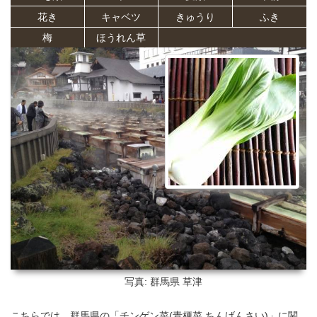
花き
キャベツ
きゅうり
ふき
梅
ほうれん草
写真: 群馬県
草津
こちらでは、群馬県の「チンゲン菜(青梗菜,ちんげんさい)」に関