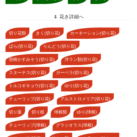
🌷 花き詳細へ
切り花類
きく(切り花)
カーネーション(切り花)
ばら(切り花)
りんどう(切り花)
宿根かすみそう(切り花)
洋ラン類(切り花)
スターチス(切り花)
ガーベラ(切り花)
トルコギキョウ(切り花)
ゆり(切り花)
チューリップ(切り花)
アルストロメリア(切り花)
切り葉
切り枝
球根類
ゆり(球根)
チューリップ(球根)
グラジオラス(球根)