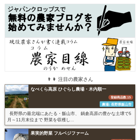
👨👩 注目の農家さん
なべくら高原 ひぐらし農場・木内順一
登録商品数:15
農場: 長野県飯山市
長野県の最北端にあたる・飯山市、 鍋倉高原の豊かな土壌で5
月～11月末位まで 野菜を収穫し...
果実的野菜 フルベジファーム