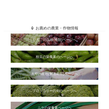
🏮 お薦めの農業・作物情報
りんごの品種(種類)ページへ
枝豆の栄養素のページへ
大根
の
産地(都道府県)ページへ
ブロッコリーの旬のページへ
ニラ
の
栄養素ページへ