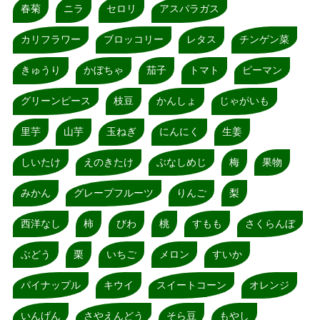
春菊
ニラ
セロリ
アスパラガス
カリフラワー
ブロッコリー
レタス
チンゲン菜
きゅうり
かぼちゃ
茄子
トマト
ピーマン
グリーンピース
枝豆
かんしょ
じゃがいも
里芋
山芋
玉ねぎ
にんにく
生姜
しいたけ
えのきたけ
ぶなしめじ
梅
果物
みかん
グレープフルーツ
りんご
梨
西洋なし
柿
びわ
桃
すもも
さくらんぼ
ぶどう
栗
いちご
メロン
すいか
パイナップル
キウイ
スイートコーン
オレンジ
いんげん
さやえんどう
そら豆
もやし