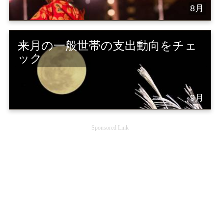
8月
来月の一般世帯の支出動向をチェ
ック
9月
Sponsored Link