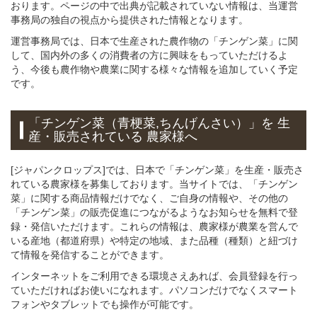
おります。ページの中で出典が記載されていない情報は、当運営
事務局の独自の視点から提供された情報となります。
運営事務局では、日本で生産された農作物の「チンゲン菜」に関
して、国内外の多くの消費者の方に興味をもっていただけるよ
う、今後も農作物や農業に関する様々な情報を追加していく予定
です。
「チンゲン菜（青梗菜,ちんげんさい）」
を 生
産・販売されている 農家様へ
[ジャパンクロップス]では、日本で「チンゲン菜」を生産・販売さ
れている農家様を募集しております。当サイトでは、「チンゲン
菜」に関する商品情報だけでなく、ご自身の情報や、その他の
「チンゲン菜」の販売促進につながるようなお知らせを無料で登
録・発信いただけます。これらの情報は、農家様が農業を営んで
いる産地（都道府県）や特定の地域、また品種（種類）と紐づけ
て情報を発信することができます。
インターネットをご利用できる環境さえあれば、会員登録を行っ
ていただければお使いになれます。パソコンだけでなくスマート
フォンやタブレットでも操作が可能です。