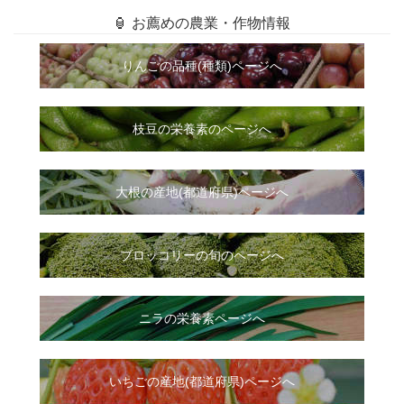
🏮 お薦めの農業・作物情報
りんごの品種(種類)ページへ
枝豆の栄養素のページへ
大根
の
産地(都道府県)ページへ
ブロッコリーの旬のページへ
ニラ
の
栄養素ページへ
いちご
の
産地(都道府県)ページへ