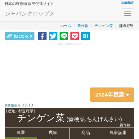
English
日本の農作物 販売促進サイト
ジャパンクロップス
Toggl
navig
ホーム
農作物
チンゲン菜
都道府県
気になる
0
Sponsored Link
2024年度産
33810
農作物番号:
[ 産地 / 都道府県 ]
チンゲン菜
(青梗菜,ちんげんさい)
- 農作物 -
農業
農家
商品
農家記事