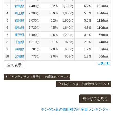
3
群馬県
2,400(t)
6.2%
2,130(t)
6.2%
131(ha)
4
埼玉県
2,280(t)
5.9%
2,000(t)
5.8%
104(ha)
5
福岡県
2,030(t)
5.2%
1,900(t)
5.5%
112(ha)
6
愛知県
1,730(t)
4.5%
1,640(t)
4.8%
110(ha)
7
長野県
1,400(t)
3.6%
1,290(t)
3.8%
66(ha)
8
千葉県
1,210(t)
3.1%
975(t)
2.8%
74(ha)
9
沖縄県
781(t)
2.0%
658(t)
1.9%
61(ha)
10
宮城県
773(t)
2.0%
609(t)
1.8%
56(ha)
出典: [1]
全て表示
「アマランサス（種子）」の産地のページへ
「つるむらさき」の産地のページへ
総合順位を見る
チンゲン菜の市町村の生産量ランキングへ