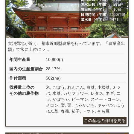
降水日数（年間）
99日
雪日数（年間）
10日
日照時間（年間）
2250時間
降水量（年間）
1471mm
大消費地が近く、都市近郊型農業を行っています。「農業産出
額」で常に上位にラ...
年間生産量
10,900(t)
国内の生産量割合
28.17%
作付面積
502(ha)
収穫量上位の
米, ごぼう, れんこん, 白菜, 小松菜, ミツ
その他の農作物
バ, 水菜, カリフラワー, レタス, ネギ, ニ
ラ, かぼちゃ, ピーマン, スイートコーン,
メロン, 梨, 栗, じゃがいも, キャベツ, ほう
れん草, 春菊, 茄子, トマト, そら豆
この産地の詳細を見る