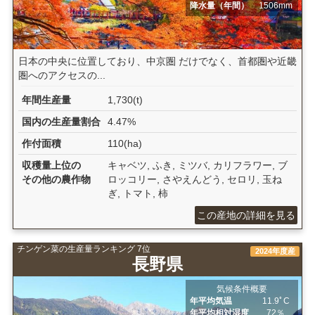
降水量（年間）
1506mm
日本の中央に位置しており、中京圏 だけでなく、首都圏や近畿
圏へのアクセスの...
年間生産量
1,730(t)
国内の生産量割合
4.47%
作付面積
110(ha)
収穫量上位の
キャベツ, ふき, ミツバ, カリフラワー, ブ
その他の農作物
ロッコリー, さやえんどう, セロリ, 玉ね
ぎ, トマト, 柿
この産地の詳細を見る
チンゲン菜の生産量ランキング 7位
2024年度産
長野県
気候条件概要
年平均気温
11.9ﾟC
年平均相対湿度
72％