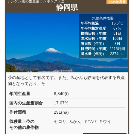
チンゲン菜の生産量ランキング 2位
2024年度産
静岡県
気候条件概要
年平均気温
16.6ﾟC
年平均相対湿度
67％
快晴日数（年間）
51日
降水日数（年間）
106日
雪日数（年間）
3日
日照時間（年間）
2215時間
降水量（年間）
2374mm
茶の産地として有名です。また、みかんも静岡を代表する農産
物となっており、そ...
年間生産量
6,840(t)
国内の生産量割合
17.67%
作付面積
291(ha)
収穫量上位の
セロリ, みかん, ミツバ, キウイ
その他の農作物