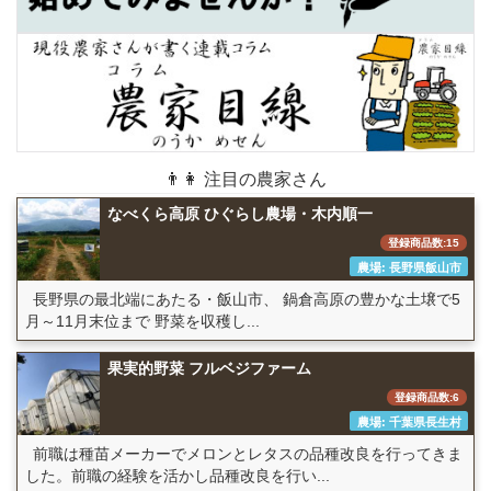
👨👩 注目の農家さん
なべくら高原 ひぐらし農場・木内順一
登録商品数:15
農場: 長野県飯山市
長野県の最北端にあたる・飯山市、 鍋倉高原の豊かな土壌で5
月～11月末位まで 野菜を収穫し...
果実的野菜 フルベジファーム
登録商品数:6
農場: 千葉県長生村
前職は種苗メーカーでメロンとレタスの品種改良を行ってきま
した。前職の経験を活かし品種改良を行い...