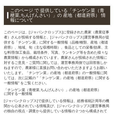
このページ で 提供している「チンゲン菜（青
梗菜,ちんげんさい）」
の 産地（都道府県） 情
報について
このページは、[ジャパンクロップス]に登録された農家（農業従事
者）さんが投稿する情報と、[ジャパンクロップス]運営事務局が提
供する「チンゲン菜」に関する一般情報（品種/種類、産地（都道
府県）、地域、旬（主な収穫時期）、食品としての栄養/効果、主
な料理/加工食品、栽培条件、写真、ランキング等を含めた様々な
農業情報）から構成されています。農家さんが投稿された情報に
対するご意見・ご質問に関しては、運営事務局側では回答致しか
ねますので、農家様に直接お問い合わせいただきますようお願い
いたします。「チンゲン菜」の産地（都道府県）の一般情報に関
しては、次に記載の "「チンゲン菜」の産地（都道府県）に関する
一般情報" をご覧ください。
「チンゲン菜（青梗菜,ちんげんさい）」
の
産地（都道府県）
に関する一般
情報
[ジャパンクロップス]で提供している情報は、総務省統計局等の機
関から公表されている情報及び、[ジャパンクロップス]運営事務局
の独自の視点・調査から提供している情報の２つから構成されて