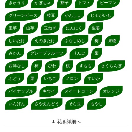
きゅうり
かぼちゃ
茄子
トマト
ピーマン
グリーンピース
枝豆
かんしょ
じゃがいも
里芋
山芋
玉ねぎ
にんにく
生姜
しいたけ
えのきたけ
ぶなしめじ
梅
果物
みかん
グレープフルーツ
りんご
梨
西洋なし
柿
びわ
桃
すもも
さくらんぼ
ぶどう
栗
いちご
メロン
すいか
パイナップル
キウイ
スイートコーン
オレンジ
いんげん
さやえんどう
そら豆
もやし
🌷 花き詳細へ