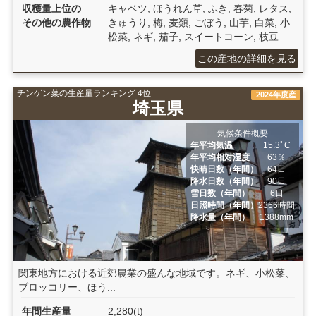
収穫量上位の
キャベツ, ほうれん草, ふき, 春菊, レタス,
その他の農作物
きゅうり, 梅, 麦類, ごぼう, 山芋, 白菜, 小
松菜, ネギ, 茄子, スイートコーン, 枝豆
この産地の詳細を見る
チンゲン菜の生産量ランキング 4位
2024年度産
埼玉県
気候条件概要
年平均気温
15.3ﾟC
年平均相対湿度
63％
快晴日数（年間）
64日
降水日数（年間）
90日
雪日数（年間）
6日
日照時間（年間）
2366時間
降水量（年間）
1388mm
関東地方における近郊農業の盛んな地域です。ネギ、小松菜、
ブロッコリー、ほう...
年間生産量
2,280(t)