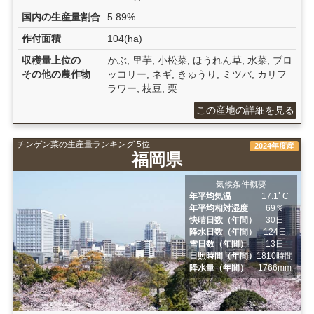
国内の生産量割合
5.89%
作付面積
104(ha)
収穫量上位の
かぶ, 里芋, 小松菜, ほうれん草, 水菜, ブロ
その他の農作物
ッコリー, ネギ, きゅうり, ミツバ, カリフ
ラワー, 枝豆, 栗
この産地の詳細を見る
チンゲン菜の生産量ランキング 5位
2024年度産
福岡県
気候条件概要
年平均気温
17.1ﾟC
年平均相対湿度
69％
快晴日数（年間）
30日
降水日数（年間）
124日
雪日数（年間）
13日
日照時間（年間）
1810時間
降水量（年間）
1766mm