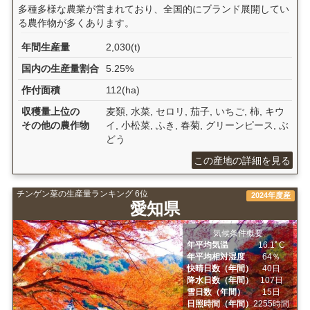
多種多様な農業が営まれており、全国的にブランド展開してい
る農作物が多くあります。
年間生産量
2,030(t)
国内の生産量割合
5.25%
作付面積
112(ha)
収穫量上位の
麦類, 水菜, セロリ, 茄子, いちご, 柿, キウ
その他の農作物
イ, 小松菜, ふき, 春菊, グリーンピース, ぶ
どう
この産地の詳細を見る
チンゲン菜の生産量ランキング 6位
2024年度産
愛知県
気候条件概要
年平均気温
16.1ﾟC
年平均相対湿度
64％
快晴日数（年間）
40日
降水日数（年間）
107日
雪日数（年間）
15日
日照時間（年間）
2255時間