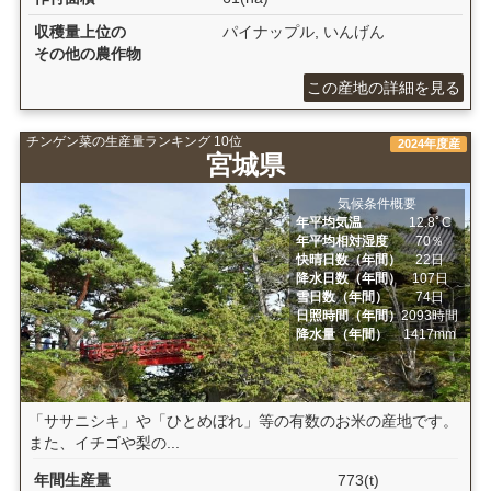
収穫量上位の
パイナップル, いんげん
その他の農作物
この産地の詳細を見る
チンゲン菜の生産量ランキング 10位
2024年度産
宮城県
気候条件概要
年平均気温
12.8ﾟC
年平均相対湿度
70％
快晴日数（年間）
22日
降水日数（年間）
107日
雪日数（年間）
74日
日照時間（年間）
2093時間
降水量（年間）
1417mm
「ササニシキ」や「ひとめぼれ」等の有数のお米の産地です。
また、イチゴや梨の...
年間生産量
773(t)