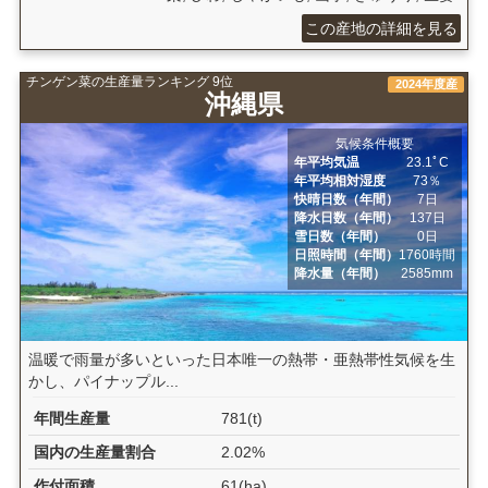
この産地の詳細を見る
チンゲン菜の生産量ランキング 9位
2024年度産
沖縄県
気候条件概要
年平均気温
23.1ﾟC
年平均相対湿度
73％
快晴日数（年間）
7日
降水日数（年間）
137日
雪日数（年間）
0日
日照時間（年間）
1760時間
降水量（年間）
2585mm
温暖で雨量が多いといった日本唯一の熱帯・亜熱帯性気候を生
かし、パイナップル...
年間生産量
781(t)
国内の生産量割合
2.02%
作付面積
61(ha)