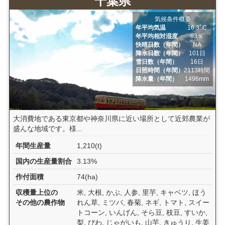
千葉県
気候条件概要
年平均気温
16.3ﾟC
年平均相対湿度
63％
快晴日数（年間）
NA
降水日数（年間）
101日
雪日数（年間）
16日
日照時間（年間）
2113時間
降水量（年間）
1496mm
大消費地である東京都や神奈川県に近い場所として近郊農業が
盛んな地域です。様...
年間生産量
1,210(t)
国内の生産量割合
3.13%
作付面積
74(ha)
収穫量上位の
米, 大根, かぶ, 人参, 里芋, キャベツ, ほう
その他の農作物
れん草, ミツバ, 春菊, ネギ, トマト, スイー
トコーン, いんげん, そら豆, 枝豆, すいか,
梨, びわ, じゃがいも, 山芋, きゅうり, 生姜