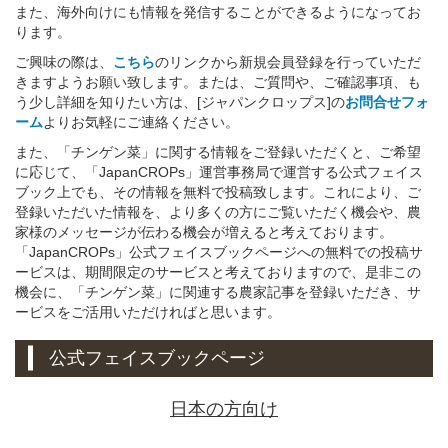
また、海外向けにも情報を発信することができるようになってお
ります。
ご興味の際は、
こちら
のリンクから新規会員登録を行っていただ
きますようお願い致します。または、ご質問や、ご確認事項、も
う少し詳細を知りたい方は、[ジャパンクロップス]の
お問合せフォ
ーム
よりお気軽にご連絡ください。
また、「チンゲン菜」に関する情報をご登録いただくと、ご希望
に応じて、「JapanCROPs」運営事務局で運営する公式フェイス
ブック上でも、その情報を無料で投稿致します。これにより、ご
登録いただいた情報を、より多くの方にご覧いただく機会や、農
家様のメッセージが伝わる機会が増えると考えております。
「JapanCROPs」公式フェイスブックページへの無料での投稿サ
ービスは、期間限定のサービスと考えておりますので、是非この
機会に、「チンゲン菜」に関連する農家記事を登録いただき、サ
ービスをご活用いただければと思います。
公式フェイスブックページ
日本の方向け