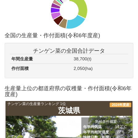
全国の生産量・作付面積(令和6年度産)
チンゲン菜の全国合計データ
年間生産量
38,700(t)
作付面積
2,050(ha)
生産量上位の都道府県の収穫量・作付面積(令和6年
度産)
チンゲン菜の生産量ランキング 1位
2024年度産
茨城県
気候条件概要
年平均気温
14.2ﾟC
年平均相対湿度
72％
快晴日数（年間）
46日