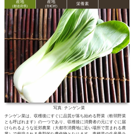
産地
産地
栄養
素
(都道府県)
(市町村)
写真: チンゲン菜
チンゲン菜は、収穫後にすぐに品質が落ち始める野菜（軟弱野菜
とも呼ばれます）の一つであり、収穫後に消費者の元にすぐに届
けられるような近郊農業（大都市消費地に近い場所で営まれる農
業）で栽培される典型的な農作物となります。青梗菜の生産量ラ