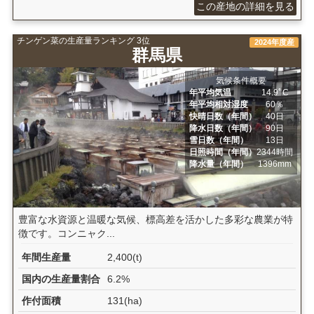
この産地の詳細を見る
チンゲン菜の生産量ランキング 3位
2024年度産
群馬県
気候条件概要
年平均気温
14.9ﾟC
年平均相対湿度
60％
快晴日数（年間）
40日
降水日数（年間）
90日
雪日数（年間）
13日
日照時間（年間）
2344時間
降水量（年間）
1396mm
豊富な水資源と温暖な気候、標高差を活かした多彩な農業が特
徴です。コンニャク...
年間生産量
2,400(t)
国内の生産量割合
6.2%
作付面積
131(ha)