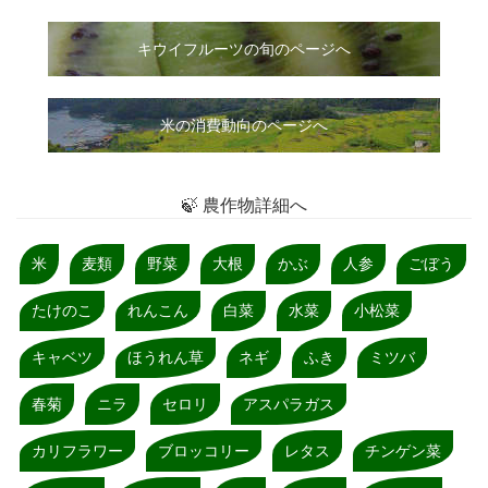
キウイフルーツの旬のページへ
米の消費動向のページへ
🍃 農作物詳細へ
米
麦類
野菜
大根
かぶ
人参
ごぼう
たけのこ
れんこん
白菜
水菜
小松菜
キャベツ
ほうれん草
ネギ
ふき
ミツバ
春菊
ニラ
セロリ
アスパラガス
カリフラワー
ブロッコリー
レタス
チンゲン菜