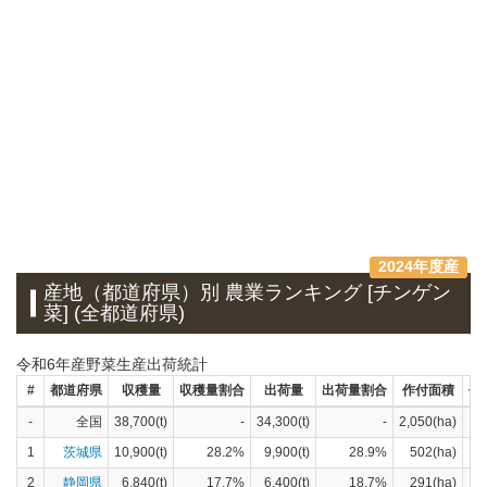
2024年度産
産地（都道府県）別 農業ランキング [チンゲン
菜] (全都道府県)
令和6年産野菜生産出荷統計
#
都道府県
収穫量
収穫量割合
出荷量
出荷量割合
作付面積
作
-
全国
38,700(t)
-
34,300(t)
-
2,050(ha)
1
茨城県
10,900(t)
28.2%
9,900(t)
28.9%
502(ha)
2
静岡県
6,840(t)
17.7%
6,400(t)
18.7%
291(ha)