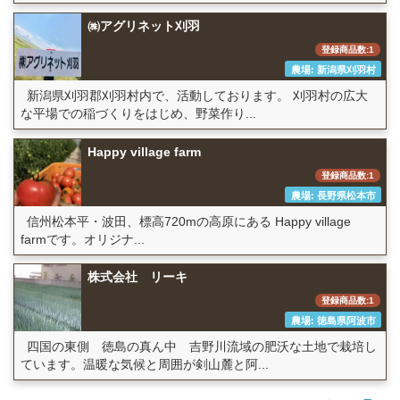
㈱アグリネット刈羽
登録商品数:1
農場: 新潟県刈羽村
新潟県刈羽郡刈羽村内で、活動しております。 刈羽村の広大
な平場での稲づくりをはじめ、野菜作り...
Happy village farm
登録商品数:1
農場: 長野県松本市
信州松本平・波田、標高720mの高原にある Happy village
farmです。オリジナ...
株式会社 リーキ
登録商品数:1
農場: 徳島県阿波市
四国の東側 徳島の真ん中 吉野川流域の肥沃な土地で栽培し
ています。温暖な気候と周囲が剣山麓と阿...