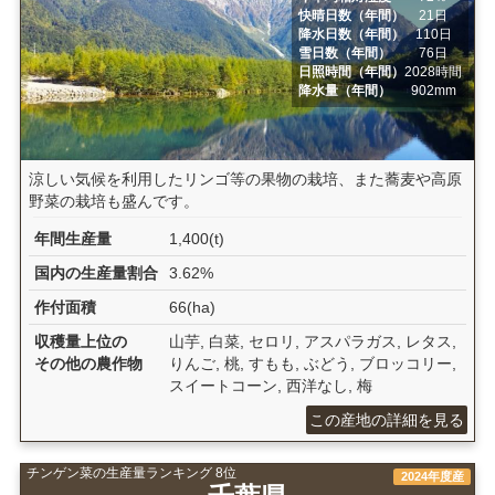
快晴日数（年間）
21日
降水日数（年間）
110日
雪日数（年間）
76日
日照時間（年間）
2028時間
降水量（年間）
902mm
涼しい気候を利用したリンゴ等の果物の栽培、また蕎麦や高原
野菜の栽培も盛んです。
年間生産量
1,400(t)
国内の生産量割合
3.62%
作付面積
66(ha)
収穫量上位の
山芋, 白菜, セロリ, アスパラガス, レタス,
その他の農作物
りんご, 桃, すもも, ぶどう, ブロッコリー,
スイートコーン, 西洋なし, 梅
この産地の詳細を見る
チンゲン菜の生産量ランキング 8位
2024年度産