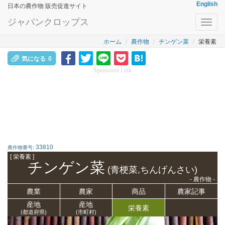
English
日本の農作物 販売促進サイト
ジャパンクロップス
Toggl
navig
ホーム
農作物
チンゲン菜
栄養
素
気になる
0
Sponsored Link
33810
農作物番号:
[ 栄養
素 ]
チンゲン菜
(青梗菜,ちんげんさい)
- 農作物 -
農業
農家
商品
農家記事
産地
産地
栄養
素
(都道府県)
(市町村)