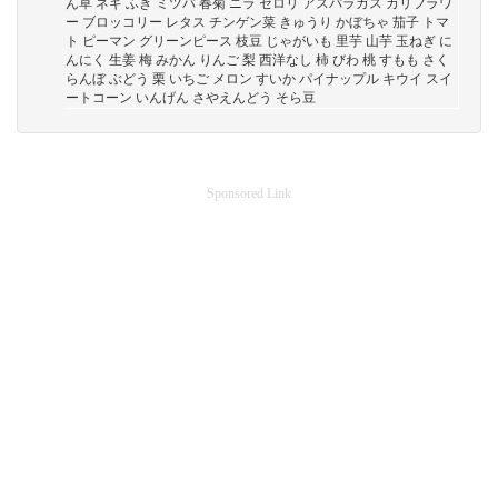
ん草 ネギ ふき ミツバ 春菊 ニラ セロリ アスパラガス カリフラワ
ー ブロッコリー レタス チンゲン菜 きゅうり かぼちゃ 茄子 トマ
ト ピーマン グリーンピース 枝豆 じゃがいも 里芋 山芋 玉ねぎ に
んにく 生姜 梅 みかん りんご 梨 西洋なし 柿 びわ 桃 すもも さく
らんぼ ぶどう 栗 いちご メロン すいか パイナップル キウイ スイ
ートコーン いんげん さやえんどう そら豆
Sponsored Link