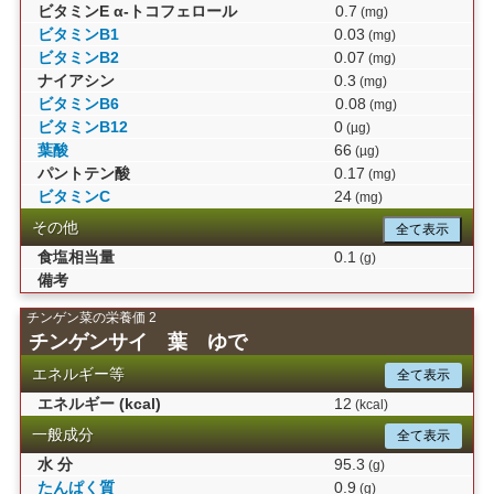
ビタミンE α-トコフェロール
0.7
(mg)
ビタミンB1
0.03
(mg)
ビタミンB2
0.07
(mg)
ナイアシン
0.3
(mg)
ビタミンB6
0.08
(mg)
ビタミンB12
0
(µg)
葉酸
66
(µg)
パントテン酸
0.17
(mg)
ビタミンC
24
(mg)
その他
全て表示
食塩相当量
0.1
(g)
備考
チンゲン菜の栄養価 2
チンゲンサイ 葉 ゆで
エネルギー等
全て表示
エネルギー (kcal)
12
(kcal)
一般成分
全て表示
水 分
95.3
(g)
たんぱく質
0.9
(g)