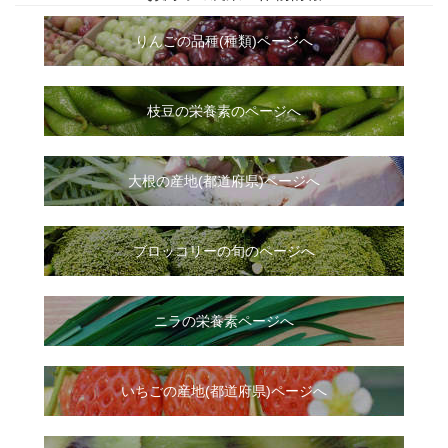
りんごの品種(種類)ページへ
枝豆の栄養素のページへ
大根
の
産地(都道府県)ページへ
ブロッコリーの旬のページへ
ニラ
の
栄養素ページへ
いちご
の
産地(都道府県)ページへ