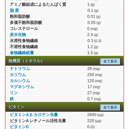
アミノ酸組成によるたんぱく質
1
(g)
脂 質
0.1
(g)
飽和脂肪酸
0.01
(g)
多価不飽和脂肪酸
0.05
(g)
コレステロール
0
(mg)
炭水化物
2.4
(g)
水溶性食物繊維
0.3
(0.3)
不溶性食物繊維
1.2
(g)
食物繊維総量
1.5
(g)
無機質（ミネラル）
全て表示
ナトリウム
28
(mg)
カリウム
250
(mg)
カルシウム
120
(mg)
マグネシウム
17
(mg)
リン
27
(mg)
鉄
0.7
(mg)
ビタミン
全て表示
ビタミンA β-カロテン当量
2600
(µg)
ビタミンA レチノール活性当量
220
(µg)
ビタミンD
0
(0)