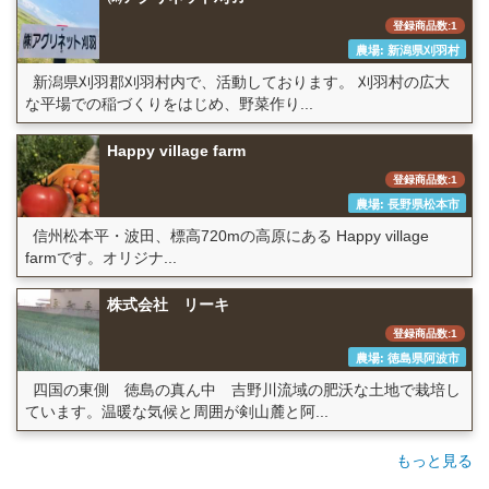
登録商品数:1
農場: 新潟県刈羽村
新潟県刈羽郡刈羽村内で、活動しております。 刈羽村の広大
な平場での稲づくりをはじめ、野菜作り...
Happy village farm
登録商品数:1
農場: 長野県松本市
信州松本平・波田、標高720mの高原にある Happy village
farmです。オリジナ...
株式会社 リーキ
登録商品数:1
農場: 徳島県阿波市
四国の東側 徳島の真ん中 吉野川流域の肥沃な土地で栽培し
ています。温暖な気候と周囲が剣山麓と阿...
もっと見る