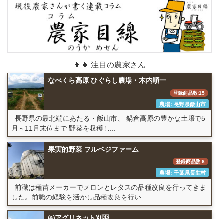
👨👩 注目の農家さん
なべくら高原 ひぐらし農場・木内順一
登録商品数:15
農場: 長野県飯山市
長野県の最北端にあたる・飯山市、 鍋倉高原の豊かな土壌で5
月～11月末位まで 野菜を収穫し...
果実的野菜 フルベジファーム
登録商品数:6
農場: 千葉県長生村
前職は種苗メーカーでメロンとレタスの品種改良を行ってきま
した。前職の経験を活かし品種改良を行い...
㈱アグリネット刈羽