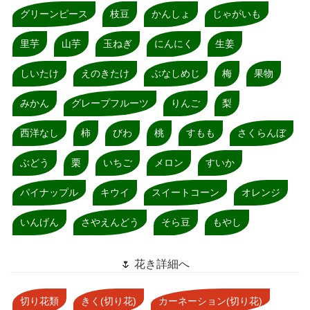
グリーンピース
枝豆
かんしょ
じゃがいも
里芋
山芋
玉ねぎ
にんにく
生姜
しいたけ
えのきたけ
ぶなしめじ
梅
果物
みかん
グレープフルーツ
りんご
梨
西洋なし
柿
びわ
桃
すもも
さくらんぼ
ぶどう
栗
いちご
メロン
すいか
パイナップル
キウイ
スイートコーン
オレンジ
いんげん
さやえんどう
そら豆
もやし
🌷 花き詳細へ
切り花類
きく(切り花)
カーネーション(切り花)