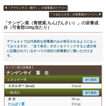
「アマランサス（種子）」の栄養素のページへ
「つるむらさき」の栄養素のページへ
「チンゲン菜（青梗菜,ちんげんさい）」の栄養
成
分（可食部100g当たり）
デフォルトでは代表的な栄養素のみが表示されるようになっ
ておりますが、「全て表示」ボタンをクリックすると成分表
に記載されているすべての項目の栄養素がご覧いただけま
す。
チンゲン菜の栄養価 1
チンゲンサイ 葉 生
エネルギー等
全て表示
エネルギー (kcal)
9
(kcal)
一般成分
全て表示
水 分
96
(g)
たんぱく質
0.6
(g)