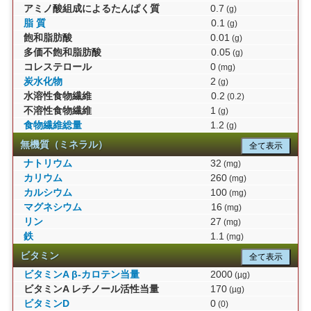
アミノ酸組成によるたんぱく質
0.7
(g)
脂 質
0.1
(g)
飽和脂肪酸
0.01
(g)
多価不飽和脂肪酸
0.05
(g)
コレステロール
0
(mg)
炭水化物
2
(g)
水溶性食物繊維
0.2
(0.2)
不溶性食物繊維
1
(g)
食物繊維総量
1.2
(g)
無機質（ミネラル）
全て表示
ナトリウム
32
(mg)
カリウム
260
(mg)
カルシウム
100
(mg)
マグネシウム
16
(mg)
リン
27
(mg)
鉄
1.1
(mg)
ビタミン
全て表示
ビタミンA β-カロテン当量
2000
(µg)
ビタミンA レチノール活性当量
170
(µg)
ビタミンD
0
(0)