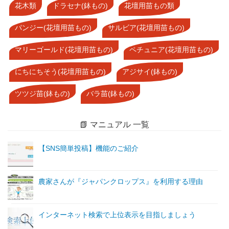
花木類
ドラセナ(鉢もの)
花壇用苗もの類
パンジー(花壇用苗もの)
サルビア(花壇用苗もの)
マリーゴールド(花壇用苗もの)
ペチュニア(花壇用苗もの)
にちにちそう(花壇用苗もの)
アジサイ(鉢もの)
ツツジ苗(鉢もの)
バラ苗(鉢もの)
📗 マニュアル 一覧
【SNS簡単投稿】機能のご紹介
農家さんが『ジャパンクロップス』を利用する理由
インターネット検索で上位表示を目指しましょう