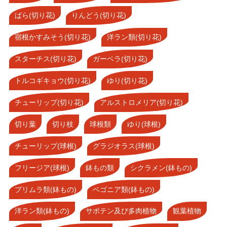
ばら(切り花)
りんどう(切り花)
宿根かすみそう(切り花)
洋ラン類(切り花)
スターチス(切り花)
ガーベラ(切り花)
トルコギキョウ(切り花)
ゆり(切り花)
チューリップ(切り花)
アルストロメリア(切り花)
切り葉
切り枝
球根類
ゆり(球根)
チューリップ(球根)
グラジオラス(球根)
フリージア(球根)
鉢もの類
シクラメン(鉢もの)
プリムラ類(鉢もの)
ベゴニア類(鉢もの)
洋ラン類(鉢もの)
サボテン及び多肉植物
観葉植物