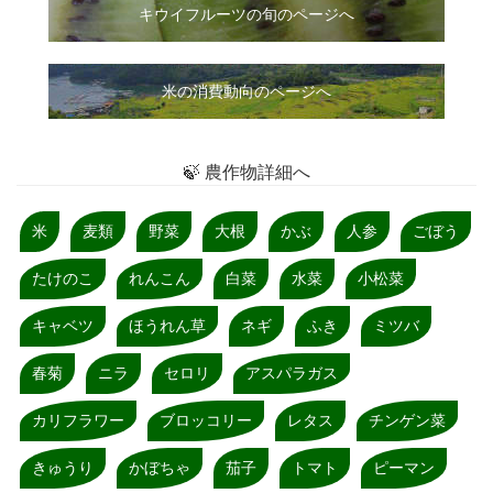
キウイフルーツの旬のページへ
米の消費動向のページへ
🍃 農作物詳細へ
米
麦類
野菜
大根
かぶ
人参
ごぼう
たけのこ
れんこん
白菜
水菜
小松菜
キャベツ
ほうれん草
ネギ
ふき
ミツバ
春菊
ニラ
セロリ
アスパラガス
カリフラワー
ブロッコリー
レタス
チンゲン菜
きゅうり
かぼちゃ
茄子
トマト
ピーマン