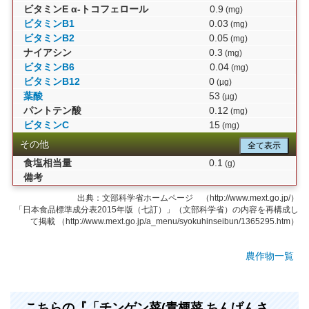
ビタミンE α-トコフェロール
0.9
(mg)
ビタミンB1
0.03
(mg)
ビタミンB2
0.05
(mg)
ナイアシン
0.3
(mg)
ビタミンB6
0.04
(mg)
ビタミンB12
0
(µg)
葉酸
53
(µg)
パントテン酸
0.12
(mg)
ビタミンC
15
(mg)
その他
全て表示
食塩相当量
0.1
(g)
備考
出典：文部科学省ホームページ （http://www.mext.go.jp/）
「日本食品標準成分表2015年版（七訂）」（文部科学省）の内容を再構成し
て掲載 （http://www.mext.go.jp/a_menu/syokuhinseibun/1365295.htm）
農作物一覧
こちらの『「チンゲン菜(青梗菜,ちんげんさ