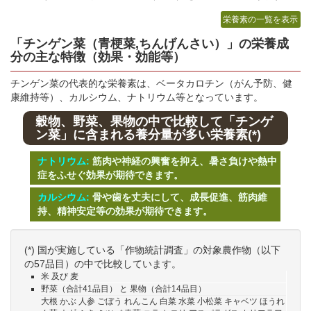
栄養素の一覧を表示
「チンゲン菜（青梗菜,ちんげんさい）」の栄養成
分
の主な特徴（効果・効能等）
チンゲン菜の代表的な栄養素は、ベータカロチン（がん予防、健
康維持等）、カルシウム、ナトリウム等となっています。
穀物、野菜、果物の中で比較して「チンゲ
ン菜」に含まれる養分量が多い栄養素(*)
ナトリウム:
筋肉や神経の興奮を抑え、暑さ負けや熱中
症をふせぐ効果が期待できます。
カルシウム:
骨や歯を丈夫にして、成長促進、筋肉維
持、精神安定等の効果が期待できます。
(*) 国が実施している「作物統計調査」の対象農作物（以下
の57品目）の中で比較しています。
米 及び 麦
野菜（合計41品目） と 果物（合計14品目）
大根 かぶ 人参 ごぼう れんこん 白菜 水菜 小松菜 キャベツ ほうれ