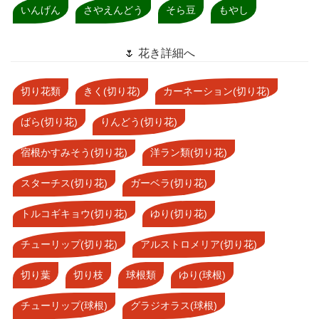
いんげん
さやえんどう
そら豆
もやし
🌷 花き詳細へ
切り花類
きく(切り花)
カーネーション(切り花)
ばら(切り花)
りんどう(切り花)
宿根かすみそう(切り花)
洋ラン類(切り花)
スターチス(切り花)
ガーベラ(切り花)
トルコギキョウ(切り花)
ゆり(切り花)
チューリップ(切り花)
アルストロメリア(切り花)
切り葉
切り枝
球根類
ゆり(球根)
チューリップ(球根)
グラジオラス(球根)