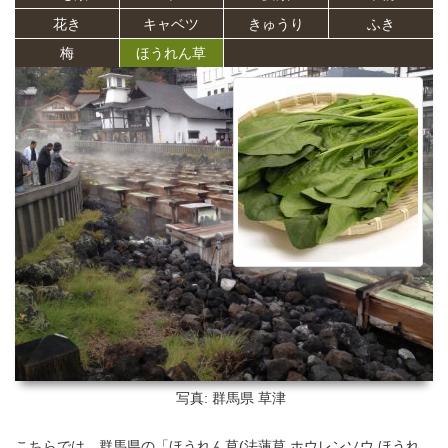
花き
キャベツ
きゅうり
ふき
梅
ほうれん草
写真: 群馬県
草津
こちらでは、群馬県の「ほうれん草(法蓮草,ホウレンソウ,ほうれ