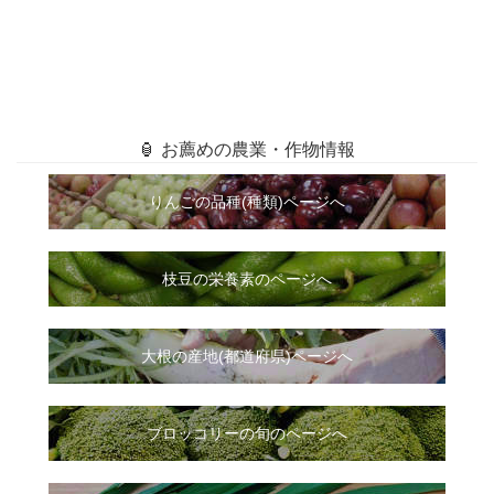
🏮 お薦めの農業・作物情報
りんごの品種(種類)ページへ
枝豆の栄養素のページへ
大根
の
産地(都道府県)ページへ
ブロッコリーの旬のページへ