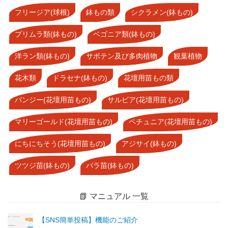
フリージア(球根)
鉢もの類
シクラメン(鉢もの)
プリムラ類(鉢もの)
ベゴニア類(鉢もの)
洋ラン類(鉢もの)
サボテン及び多肉植物
観葉植物
花木類
ドラセナ(鉢もの)
花壇用苗もの類
パンジー(花壇用苗もの)
サルビア(花壇用苗もの)
マリーゴールド(花壇用苗もの)
ペチュニア(花壇用苗もの)
にちにちそう(花壇用苗もの)
アジサイ(鉢もの)
ツツジ苗(鉢もの)
バラ苗(鉢もの)
📗 マニュアル 一覧
【SNS簡単投稿】機能のご紹介