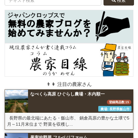
検索
👨👩 注目の農家さん
なべくら高原 ひぐらし農場・木内順一
登録商品数:15
農場: 長野県飯山市
長野県の最北端にあたる・飯山市、 鍋倉高原の豊かな土壌で5
月～11月末位まで 野菜を収穫し...
果実的野菜 フルベジファーム