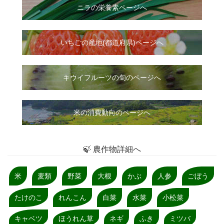
ニラ
の
栄養素ページへ
いちご
の
産地(都道府県)ページへ
キウイフルーツの旬のページへ
米の消費動向のページへ
🍃 農作物詳細へ
米
麦類
野菜
大根
かぶ
人参
ごぼう
たけのこ
れんこん
白菜
水菜
小松菜
キャベツ
ほうれん草
ネギ
ふき
ミツバ