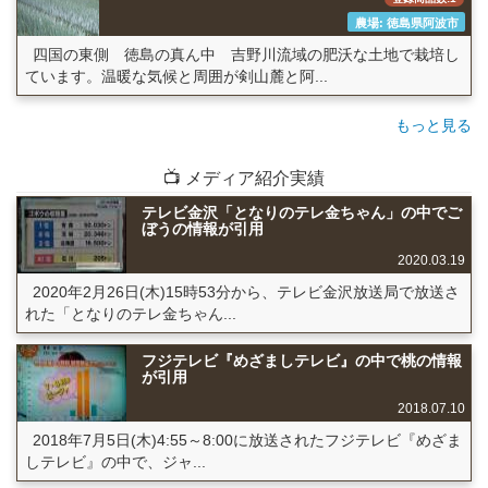
農場: 徳島県阿波市
四国の東側 徳島の真ん中 吉野川流域の肥沃な土地で栽培し
ています。温暖な気候と周囲が剣山麓と阿...
もっと見る
📺 メディア紹介実績
テレビ金沢「となりのテレ金ちゃん」の中でご
ぼうの情報が引用
2020.03.19
2020年2月26日(木)15時53分から、テレビ金沢放送局で放送さ
れた「となりのテレ金ちゃん...
フジテレビ『めざましテレビ』の中で桃の情報
が引用
2018.07.10
2018年7月5日(木)4:55～8:00に放送されたフジテレビ『めざま
しテレビ』の中で、ジャ...