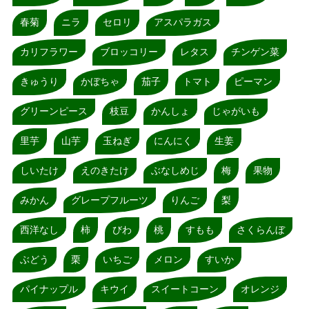
春菊
ニラ
セロリ
アスパラガス
カリフラワー
ブロッコリー
レタス
チンゲン菜
きゅうり
かぼちゃ
茄子
トマト
ピーマン
グリーンピース
枝豆
かんしょ
じゃがいも
里芋
山芋
玉ねぎ
にんにく
生姜
しいたけ
えのきたけ
ぶなしめじ
梅
果物
みかん
グレープフルーツ
りんご
梨
西洋なし
柿
びわ
桃
すもも
さくらんぼ
ぶどう
栗
いちご
メロン
すいか
パイナップル
キウイ
スイートコーン
オレンジ