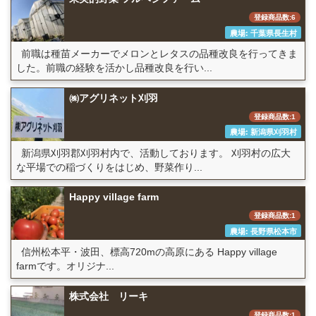
登録商品数:6
農場: 千葉県長生村
前職は種苗メーカーでメロンとレタスの品種改良を行ってきま
した。前職の経験を活かし品種改良を行い...
㈱アグリネット刈羽
登録商品数:1
農場: 新潟県刈羽村
新潟県刈羽郡刈羽村内で、活動しております。 刈羽村の広大
な平場での稲づくりをはじめ、野菜作り...
Happy village farm
登録商品数:1
農場: 長野県松本市
信州松本平・波田、標高720mの高原にある Happy village
farmです。オリジナ...
株式会社 リーキ
登録商品数:1