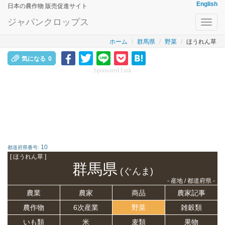
English
日本の農作物 販売促進サイト
ジャパンクロップス
Toggl
navig
ホーム
群馬県
野菜
ほうれん草
気になる
0
Sponsored Link
10
都道府県番号:
[ ほうれん草 ]
群馬県
(ぐんま)
- 産地 / 都道府県 -
農業
農家
商品
農家記事
農作物
6次産業
野菜
雑穀類
いも類
米
麦類
果物