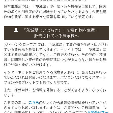
運営事務局では、「茨城県」で生産された農作物に関して、国内
外の多くの消費者の方に興味をもっていただけるよう、今後も農
作物や農業に関する様々な情報を追加していく予定です。
「茨城県（いばらき）」
で
農作物を
生産・
販売されている
農家様へ
[ジャパンクロップス]では、「茨城県」で農作物を生産・販売され
ている農家様を募集しております。当サイトでは、「茨城県」に
関連する商品情報だけでなく、ご自身の情報や、その他の「茨城
県」に関連した農作物の販売促進につながるようなお知らせを無
料で登録・発信いただけます。
インターネットをご利用できる環境さえあれば、会員登録を行っ
ていただければお使いになれます。パソコンだけでなくスマート
フォンやタブレットでも操作が可能です。
また、海外向けにも情報を発信することができるようになってお
ります。
ご興味の際は、
こちら
のリンクから新規会員登録を行っていただ
きますようお願い致します。または、ご質問や、ご確認事項、も
う少し詳細を知りたい方は、[ジャパンクロップス]の
お問合せフォ