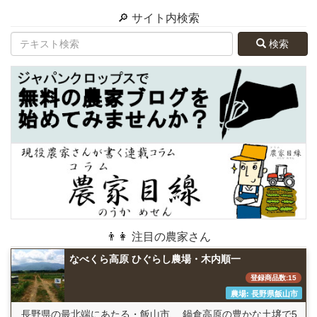
🔎 サイト内検索
検索
👨👩 注目の農家さん
なべくら高原 ひぐらし農場・木内順一
登録商品数:15
農場: 長野県飯山市
長野県の最北端にあたる・飯山市、 鍋倉高原の豊かな土壌で5