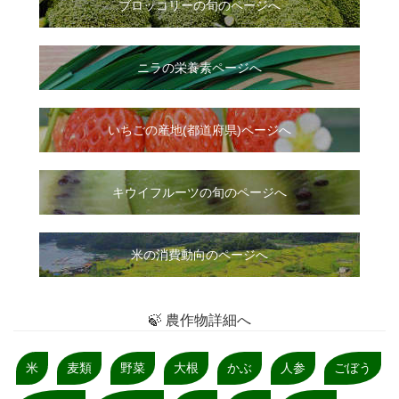
ブロッコリーの旬のページへ
ニラ
の
栄養素ページへ
いちご
の
産地(都道府県)ページへ
キウイフルーツの旬のページへ
米の消費動向のページへ
🍃 農作物詳細へ
米
麦類
野菜
大根
かぶ
人参
ごぼう