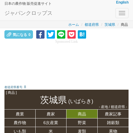
English
日本の農作物 販売促進サイト
ジャパンクロップス
Toggl
navig
ホーム
都道府県
茨城県
商品
気になる
0
Sponsored Link
8
都道府県番号:
[ 商品 ]
茨城県
(いばらき)
- 産地 / 都道府県 -
農業
農家
商品
農家記事
農作物
6次産業
野菜
雑穀類
いも類
米
麦類
果物