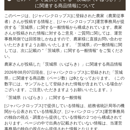
に関連する
商品
情報について
このページは、[ジャパンクロップス]に登録された農家（農業従事
者）さんが投稿する情報と、[ジャパンクロップス]運営事務局が提
供する「茨城県」に関する一般情報から構成されています。農家
さんが投稿された情報に対するご意見・ご質問に関しては、運営
事務局側では回答致しかねますので、農家様に直接お問い合わせ
いただきますようお願いいたします。「茨城県」の一般情報に関
しては、次に記載の "「茨城県」に関する一般情報" をご覧くださ
い。
農家さんが投稿した「茨城県（いばらき）」
に関連する
商品
情報
2026年08月07日現在、[ジャパンクロップス]に登録された「茨城
県」に関連する商品数（ページ数）は
0
となっております。（この
数字には、サンプルとして登録された情報が含まれている場合が
ございます。ご注意いただきますようお願いいたします。）
「茨城県（いばらき）」
に関する
一般
情報
[ジャパンクロップス]で提供している情報は、総務省統計局等の機
関から公表されている情報及び、[ジャパンクロップス]運営事務局
の独自の視点・調査から提供している情報の２つから構成されて
おります。ページの中で出典が記載されていない情報は、当運営
事務局の独自の視点から提供された情報となります。