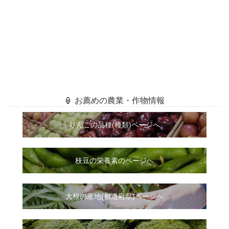
🏮 お薦めの農業・作物情報
りんごの品種(種類)ページへ
枝豆の栄養素のページへ
大根
の
産地(都道府県)ページへ