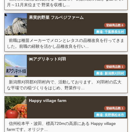
月～11月末位まで 野菜を収穫し...
果実的野菜 フルベジファーム
登録商品数:6
農場: 千葉県長生村
前職は種苗メーカーでメロンとレタスの品種改良を行ってきま
した。前職の経験を活かし品種改良を行い...
㈱アグリネット刈羽
登録商品数:1
農場: 新潟県刈羽村
新潟県刈羽郡刈羽村内で、活動しております。 刈羽村の広大
な平場での稲づくりをはじめ、野菜作り...
Happy village farm
登録商品数:1
農場: 長野県松本市
信州松本平・波田、標高720mの高原にある Happy village
farmです。オリジナ...