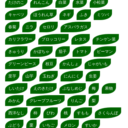
たけのこ
れんこん
白菜
水菜
小松菜
キャベツ
ほうれん草
ネギ
ふき
ミツバ
春菊
ニラ
セロリ
アスパラガス
カリフラワー
ブロッコリー
レタス
チンゲン菜
きゅうり
かぼちゃ
茄子
トマト
ピーマン
グリーンピース
枝豆
かんしょ
じゃがいも
里芋
山芋
玉ねぎ
にんにく
生姜
しいたけ
えのきたけ
ぶなしめじ
梅
果物
みかん
グレープフルーツ
りんご
梨
西洋なし
柿
びわ
桃
すもも
さくらんぼ
ぶどう
栗
いちご
メロン
すいか