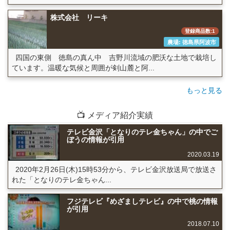
株式会社 リーキ
登録商品数:1
農場: 徳島県阿波市
四国の東側 徳島の真ん中 吉野川流域の肥沃な土地で栽培し
ています。温暖な気候と周囲が剣山麓と阿...
もっと見る
📺 メディア紹介実績
テレビ金沢「となりのテレ金ちゃん」の中でご
ぼうの情報が引用
2020.03.19
2020年2月26日(木)15時53分から、テレビ金沢放送局で放送さ
れた「となりのテレ金ちゃん...
フジテレビ『めざましテレビ』の中で桃の情報
が引用
2018.07.10