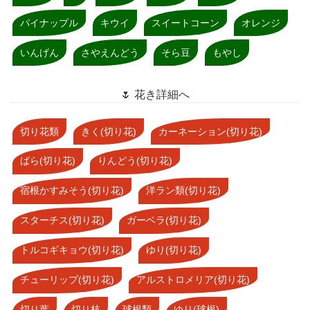
パイナップル
キウイ
スイートコーン
オレンジ
いんげん
さやえんどう
そら豆
もやし
🌷 花き詳細へ
切り花類
きく(切り花)
カーネーション(切り花)
ばら(切り花)
りんどう(切り花)
宿根かすみそう(切り花)
洋ラン類(切り花)
スターチス(切り花)
ガーベラ(切り花)
トルコギキョウ(切り花)
ゆり(切り花)
チューリップ(切り花)
アルストロメリア(切り花)
切り葉
切り枝
球根類
ゆり(球根)