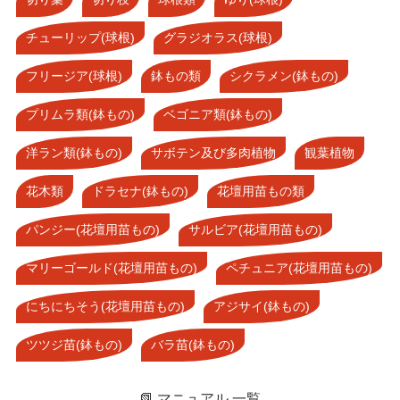
チューリップ(球根)
グラジオラス(球根)
フリージア(球根)
鉢もの類
シクラメン(鉢もの)
プリムラ類(鉢もの)
ベゴニア類(鉢もの)
洋ラン類(鉢もの)
サボテン及び多肉植物
観葉植物
花木類
ドラセナ(鉢もの)
花壇用苗もの類
パンジー(花壇用苗もの)
サルビア(花壇用苗もの)
マリーゴールド(花壇用苗もの)
ペチュニア(花壇用苗もの)
にちにちそう(花壇用苗もの)
アジサイ(鉢もの)
ツツジ苗(鉢もの)
バラ苗(鉢もの)
📗 マニュアル 一覧