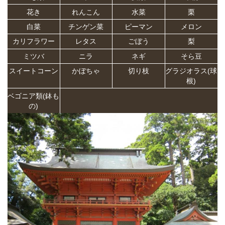
花き
れんこん
水菜
栗
白菜
チンゲン菜
ピーマン
メロン
カリフラワー
レタス
ごぼう
梨
ミツバ
ニラ
ネギ
そら豆
スイートコーン
かぼちゃ
切り枝
グラジオラス(球
根)
ベゴニア類(鉢も
の)