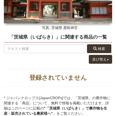
写真: 茨城県
鹿島神宮
「茨城県（いばらき）」
に関連する
商品
の
一覧
検索
並び替え
登録されていません
* ジャパンクロップス[JapanCROPs]では、「茨城県」の農作物に
関連する「商品」について、無料で情報を掲載いただけます。詳
細はこのページに記載の
"「茨城県（いばらき）」
で
農作物を
生
産・販売されている
農家様へ"
」をご覧ください。