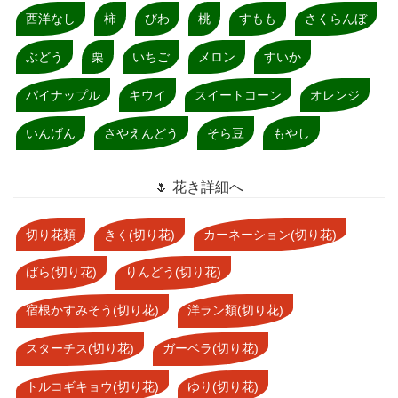
西洋なし
柿
びわ
桃
すもも
さくらんぼ
ぶどう
栗
いちご
メロン
すいか
パイナップル
キウイ
スイートコーン
オレンジ
いんげん
さやえんどう
そら豆
もやし
🌷 花き詳細へ
切り花類
きく(切り花)
カーネーション(切り花)
ばら(切り花)
りんどう(切り花)
宿根かすみそう(切り花)
洋ラン類(切り花)
スターチス(切り花)
ガーベラ(切り花)
トルコギキョウ(切り花)
ゆり(切り花)