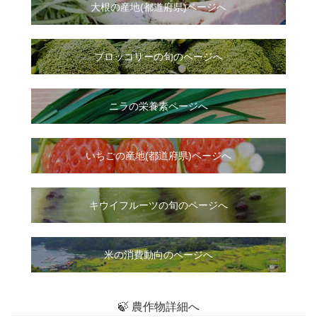
大根
の
産地(都道府県)ページへ
ブロッコリーの旬のページへ
ニラ
の
栄養素ページへ
いちご
の
産地(都道府県)ページへ
キウイフルーツの旬のページへ
米の消費動向のページへ
🍃 農作物詳細へ