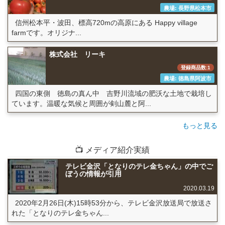
農場: 長野県松本市
信州松本平・波田、標高720mの高原にある Happy village
farmです。オリジナ...
株式会社 リーキ
登録商品数:1
農場: 徳島県阿波市
四国の東側 徳島の真ん中 吉野川流域の肥沃な土地で栽培し
ています。温暖な気候と周囲が剣山麓と阿...
もっと見る
📺 メディア紹介実績
テレビ金沢「となりのテレ金ちゃん」の中でご
ぼうの情報が引用
2020.03.19
2020年2月26日(木)15時53分から、テレビ金沢放送局で放送さ
れた「となりのテレ金ちゃん...