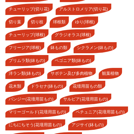
チューリップ(切り花)
アルストロメリア(切り花)
切り葉
切り枝
球根類
ゆり(球根)
チューリップ(球根)
グラジオラス(球根)
フリージア(球根)
鉢もの類
シクラメン(鉢もの)
プリムラ類(鉢もの)
ベゴニア類(鉢もの)
洋ラン類(鉢もの)
サボテン及び多肉植物
観葉植物
花木類
ドラセナ(鉢もの)
花壇用苗もの類
パンジー(花壇用苗もの)
サルビア(花壇用苗もの)
マリーゴールド(花壇用苗もの)
ペチュニア(花壇用苗もの)
にちにちそう(花壇用苗もの)
アジサイ(鉢もの)