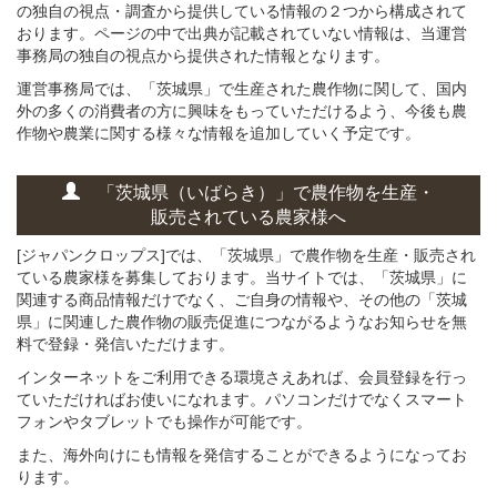
の独自の視点・調査から提供している情報の２つから構成されて
おります。ページの中で出典が記載されていない情報は、当運営
事務局の独自の視点から提供された情報となります。
運営事務局では、「茨城県」で生産された農作物に関して、国内
外の多くの消費者の方に興味をもっていただけるよう、今後も農
作物や農業に関する様々な情報を追加していく予定です。
「茨城県（いばらき）」
で
農作物を
生産・
販売されている
農家様へ
[ジャパンクロップス]では、「茨城県」で農作物を生産・販売され
ている農家様を募集しております。当サイトでは、「茨城県」に
関連する商品情報だけでなく、ご自身の情報や、その他の「茨城
県」に関連した農作物の販売促進につながるようなお知らせを無
料で登録・発信いただけます。
インターネットをご利用できる環境さえあれば、会員登録を行っ
ていただければお使いになれます。パソコンだけでなくスマート
フォンやタブレットでも操作が可能です。
また、海外向けにも情報を発信することができるようになってお
ります。