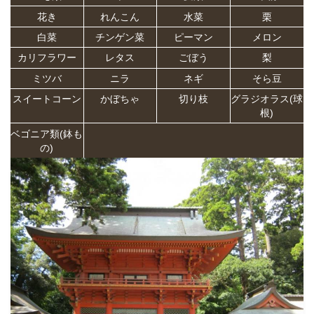
花き
れんこん
水菜
栗
白菜
チンゲン菜
ピーマン
メロン
カリフラワー
レタス
ごぼう
梨
ミツバ
ニラ
ネギ
そら豆
スイートコーン
かぼちゃ
切り枝
グラジオラス(球
根)
ベゴニア類(鉢も
の)