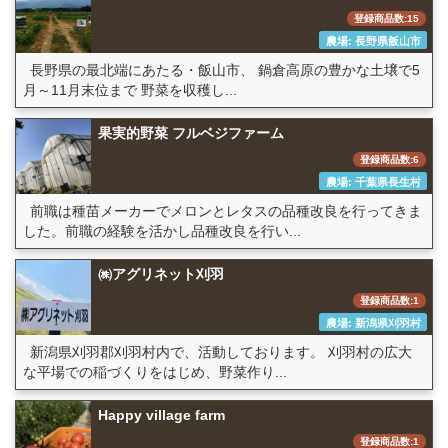
登録商品数:15
農場: 長野県飯山市
長野県の最北端にあたる・飯山市、 鍋倉高原の豊かな土壌で5
月～11月末位まで 野菜を収穫し...
果実的野菜 フルベジファーム
登録商品数:6
農場: 千葉県長生村
前職は種苗メーカーでメロンとレタスの品種改良を行ってきま
した。前職の経験を活かし品種改良を行い...
㈱アグリネット刈羽
登録商品数:1
農場: 新潟県刈羽村
新潟県刈羽郡刈羽村内で、活動しております。 刈羽村の広大
な平場での稲づくりをはじめ、野菜作り...
Happy village farm
登録商品数:1