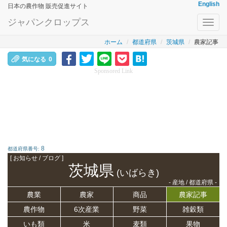
English
日本の農作物 販売促進サイト
ジャパンクロップス
Toggl
navig
ホーム
都道府県
茨城県
農家記事
気になる
0
Sponsored Link
8
都道府県番号:
[ お知らせ / ブログ ]
茨城県
(いばらき)
- 産地 / 都道府県 -
農業
農家
商品
農家記事
農作物
6次産業
野菜
雑穀類
いも類
米
麦類
果物