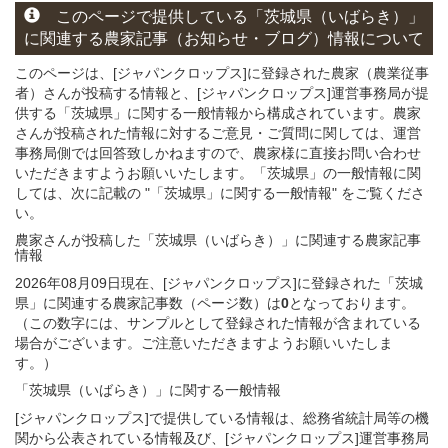
このページ
で
提供している
「茨城県（いばらき）」
に関連する
農家記事（お知らせ・ブログ）
情報について
このページは、[ジャパンクロップス]に登録された農家（農業従事
者）さんが投稿する情報と、[ジャパンクロップス]運営事務局が提
供する「茨城県」に関する一般情報から構成されています。農家
さんが投稿された情報に対するご意見・ご質問に関しては、運営
事務局側では回答致しかねますので、農家様に直接お問い合わせ
いただきますようお願いいたします。「茨城県」の一般情報に関
しては、次に記載の "「茨城県」に関する一般情報" をご覧くださ
い。
農家さんが投稿した「茨城県（いばらき）」
に関連する
農家記事
情報
2026年08月09日現在、[ジャパンクロップス]に登録された「茨城
県」に関連する農家記事数（ページ数）は
0
となっております。
（この数字には、サンプルとして登録された情報が含まれている
場合がございます。ご注意いただきますようお願いいたしま
す。）
「茨城県（いばらき）」
に関する
一般
情報
[ジャパンクロップス]で提供している情報は、総務省統計局等の機
関から公表されている情報及び、[ジャパンクロップス]運営事務局