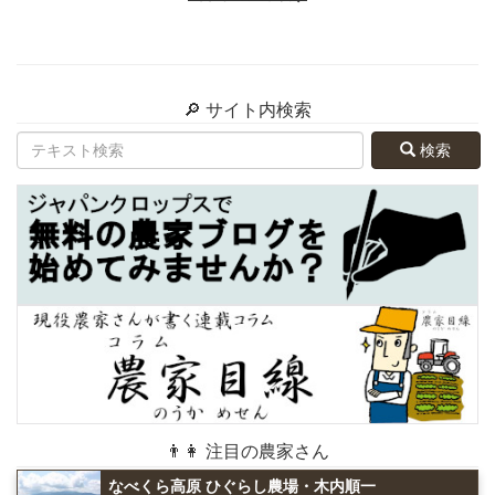
🔎 サイト内検索
検索
👨👩 注目の農家さん
なべくら高原 ひぐらし農場・木内順一