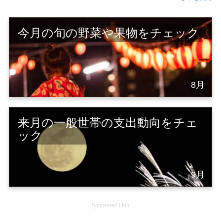
今月の旬の野菜や果物をチェック
8月
来月の一般世帯の支出動向をチェ
ック
9月
Sponsored Link