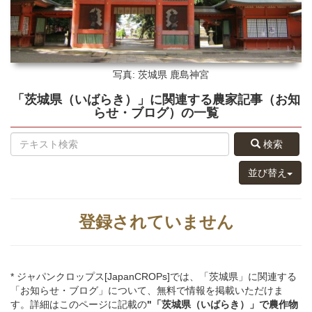
写真: 茨城県
鹿島神宮
「茨城県（いばらき）」
に関連する
農家記事（お知
らせ・ブログ）
の
一覧
検索
並び替え
登録されていません
* ジャパンクロップス[JapanCROPs]では、「茨城県」に関連する
「お知らせ・ブログ」について、無料で情報を掲載いただけま
す。詳細はこのページに記載の
"「茨城県（いばらき）」
で
農作物