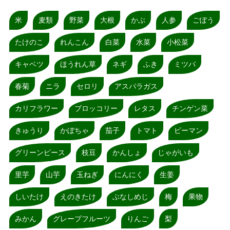
米
麦類
野菜
大根
かぶ
人参
ごぼう
たけのこ
れんこん
白菜
水菜
小松菜
キャベツ
ほうれん草
ネギ
ふき
ミツバ
春菊
ニラ
セロリ
アスパラガス
カリフラワー
ブロッコリー
レタス
チンゲン菜
きゅうり
かぼちゃ
茄子
トマト
ピーマン
グリーンピース
枝豆
かんしょ
じゃがいも
里芋
山芋
玉ねぎ
にんにく
生姜
しいたけ
えのきたけ
ぶなしめじ
梅
果物
みかん
グレープフルーツ
りんご
梨